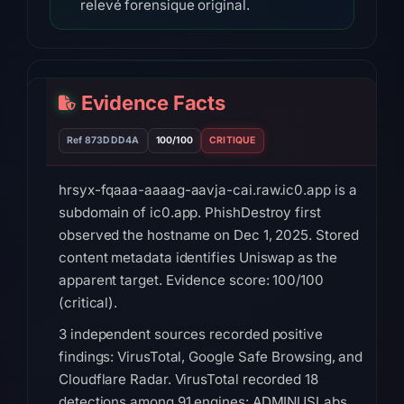
relevé forensique original.
Evidence Facts
Ref 873DDD4A
100/100
CRITIQUE
hrsyx-fqaaa-aaaag-aavja-cai.raw.ic0.app is a
subdomain of ic0.app. PhishDestroy first
observed the hostname on Dec 1, 2025. Stored
content metadata identifies Uniswap as the
apparent target. Evidence score: 100/100
(critical).
3 independent sources recorded positive
findings: VirusTotal, Google Safe Browsing, and
Cloudflare Radar. VirusTotal recorded 18
detections among 91 engines: ADMINUSLabs,