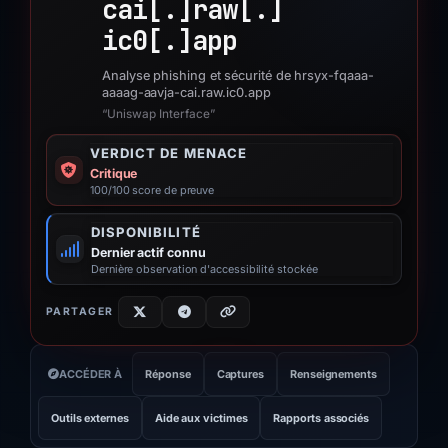
cai[.]
raw[.]
ic0[.]
app
Analyse phishing et sécurité de hrsyx-fqaaa-
aaaag-aavja-cai.raw.ic0.app
“Uniswap Interface”
VERDICT DE MENACE
Critique
100/100 score de preuve
DISPONIBILITÉ
Dernier actif connu
Dernière observation d'accessibilité stockée
PARTAGER
ACCÉDER À
Réponse
Captures
Renseignements
Outils externes
Aide aux victimes
Rapports associés