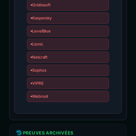
Gridinsoft
Kaspersky
LevelBlue
Lionic
Netcraft
Sophos
VIPRE
Webroot
PREUVES ARCHIVÉES