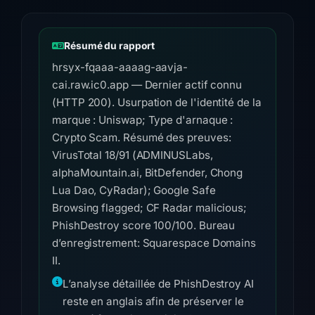
Résumé du rapport
hrsyx-fqaaa-aaaag-aavja-
cai.raw.ic0.app — Dernier actif connu
(HTTP 200). Usurpation de l'identité de la
marque : Uniswap; Type d'arnaque :
Crypto Scam. Résumé des preuves:
VirusTotal 18/91 (ADMINUSLabs,
alphaMountain.ai, BitDefender, Chong
Lua Dao, CyRadar); Google Safe
Browsing flagged; CF Radar malicious;
PhishDestroy score 100/100. Bureau
d’enregistrement: Squarespace Domains
II.
L’analyse détaillée de PhishDestroy AI
reste en anglais afin de préserver le