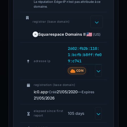
La réputation Edge-IP n’est pas attribuée à ce
domaine.
registrar (base domain)
Squarespace Domains II
(US)
2602:fb2b:110:
1:bcfb:b8ff:fe0
9:c741
adresse ip
CDN
registration (base domain)
ic0.app
·
21/05/2020
—
Créé
Expires
21/05/2026
elapsed since first
105 days
report