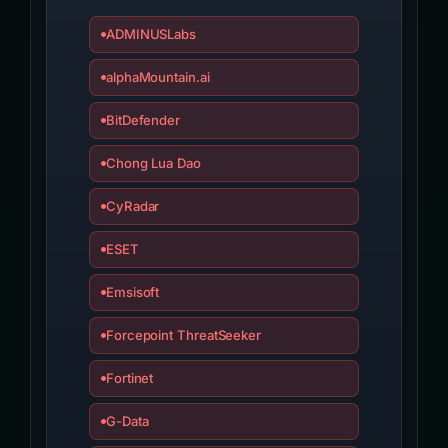
ADMINUSLabs
alphaMountain.ai
BitDefender
Chong Lua Dao
CyRadar
ESET
Emsisoft
Forcepoint ThreatSeeker
Fortinet
G-Data