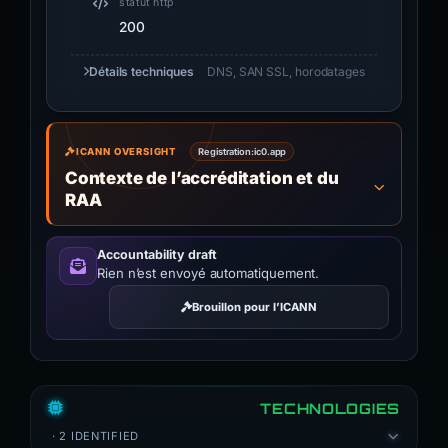
statut http
200
Détails techniques
DNS, SAN SSL, horodatages
ICANN OVERSIGHT
Registration:
ic0.app
Contexte de l’accréditation et du
RAA
Accountability draft
Rien n’est envoyé automatiquement.
Brouillon pour l’ICANN
TECHNOLOGIES
· 2 IDENTIFIED