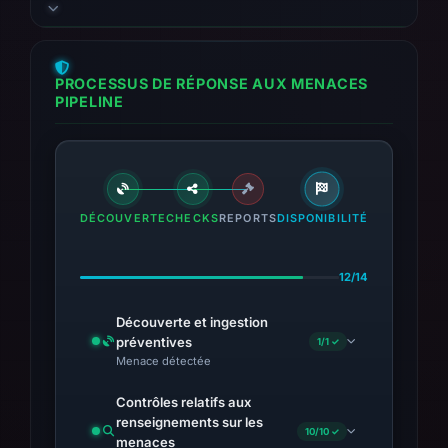
archive retains 2 visual captures from
PhishDestroy and URLScan.
PROCESSUS DE RÉPONSE AUX MENACES
PIPELINE
DÉCOUVERTE
CHECKS
REPORTS
DISPONIBILITÉ
12/14
Découverte et ingestion
préventives
1/1 ✓
Menace détectée
Contrôles relatifs aux
renseignements sur les
10/10 ✓
menaces