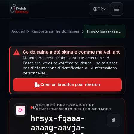
FR
›
›
Accueil
Rapports sur les domaines
hrsyx-fqaaa-aaaag-aavja-cai.raw.ic0.app
⚠️
Ce domaine a été signalé comme malveillant
Moteurs de sécurité signalant une détection : 18.
Faites preuve d’une extrême prudence – ne saisissez
pas d’informations d’identification ou d’informations
personnelles.
Créer un brouillon pour révision
SÉCURITÉ DES DOMAINES ET
RENSEIGNEMENTS SUR LES MENACES
hrsyx-fqaaa-
aaaag-aavja-