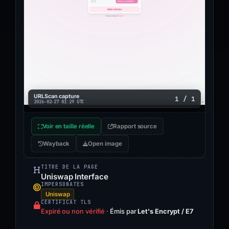
URLScan capture
1 / 1
2026-02-27 01:29 UTC
Voir en taille réelle
Rapport source
Wayback
Open image
TITRE DE LA PAGE
Uniswap Interface
IMPERSONATES
Uniswap
CERTIFICAT TLS
Expiré ou non vérifié
·
Émis par
Let's Encrypt / E7