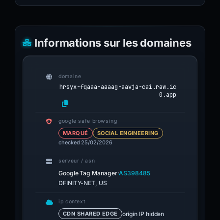
Informations sur les domaines
domaine
hrsyx-fqaaa-aaaag-aavja-cai.raw.ic
0.app
google safe browsing
MARQUÉ
SOCIAL ENGINEERING
checked 25/02/2026
serveur / asn
·
Google Tag Manager
AS398485
DFINITY-NET, US
ip context
origin IP hidden
CDN SHARED EDGE