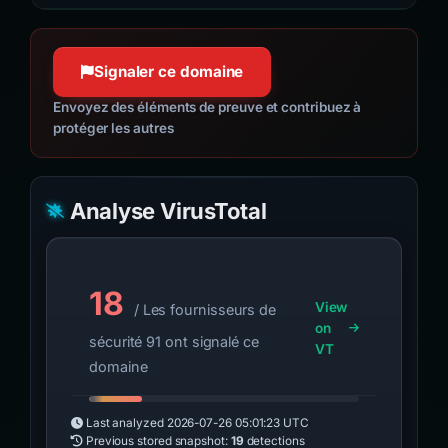
Signaler ce domaine
Envoyez des éléments de preuve et contribuez à
protéger les autres
Analyse VirusTotal
18
View
/ Les fournisseurs de
on
sécurité 91 ont signalé ce
VT
domaine
Last analyzed
2026-07-26 05:01:23 UTC
Previous stored snapshot:
19
detections