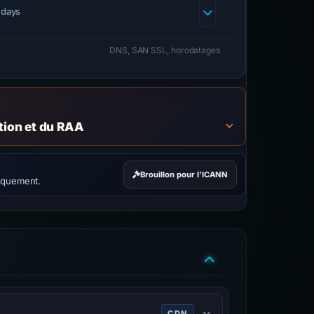
 days
DNS, SAN SSL, horodatages
ation et du RAA
Brouillon pour l’ICANN
iquement.
CDN