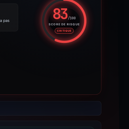
83
/100
'a pas
Score de risque : 83 sur 100. 
SCORE DE RISQUE
CRITIQUE