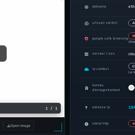
eth
domaine
urlscan verdict
A
M
google safe browsing
che
clo
serveur / asn
C
ip context
La r
bureau
d’enregistrement
10
adresse ip
1 / 1
statut http
4
Open image