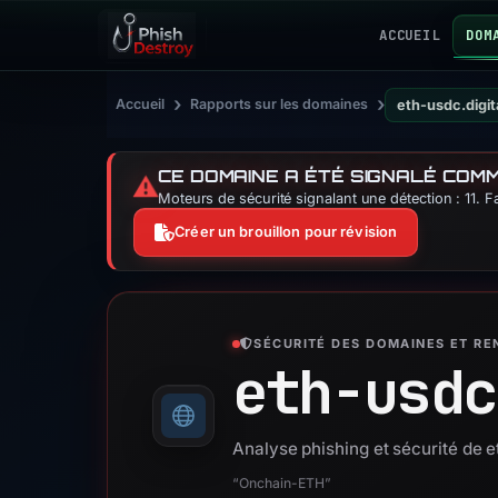
ACCUEIL
DOM
›
›
Accueil
Rapports sur les domaines
eth-usdc.digit
CE DOMAINE A ÉTÉ SIGNALÉ COM
⚠️
Moteurs de sécurité signalant une détection : 11. 
Créer un brouillon pour révision
SÉCURITÉ DES DOMAINES ET R
eth-usdc
Analyse phishing et sécurité de e
“Onchain-ETH”