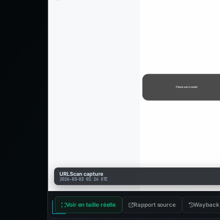
URLScan capture
2026-03-03 01:24 UTC
Voir en taille réelle
Rapport source
Wayback