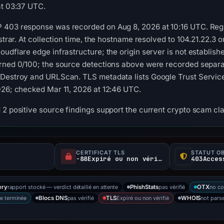
at 03:37 UTC.
403 response was recorded on Aug 8, 2026 at 10:16 UTC. Regist
gistrar. At collection time, the hostname resolved to 104.21.2
oudflare edge infrastructure; the origin server is not establis
urned 0/100; the source detections above were recorded separa
Destroy and URLScan. TLS metadata lists Google Trust Services 
026; checked Mar 11, 2026 at 12:46 UTC.
 2 positive source findings support the current crypto scam cla
CERTIFICAT TLS
STATUT O
-88Expiré ou non vérifié d
rapport stocké — verdict détaillé en attente
pas vérifié
no co
ery
PhishStats
OTX
e terminée
pas vérifié
Expiré ou non vérifié
not pars
Blocs DNS
TLS
WHOIS