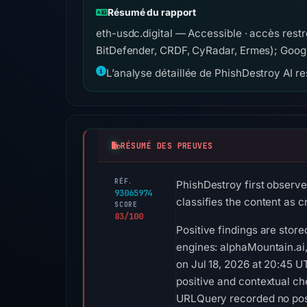
Résumé du rapport
eth-usdc.digital — Accessible · accès rest
BitDefender, CRDF, CyRadar, Ermes); Googl
L’analyse détaillée de PhishDestroy AI res
RÉSUMÉ DES PREUVES
RÉF.
PhishDestroy first observe
93065974
classifies the content as c
SCORE
83/100
Positive findings are stor
engines: alphaMountain.ai
on Jul 18, 2026 at 20:45 
positive and contextual ch
URLQuery recorded no posi