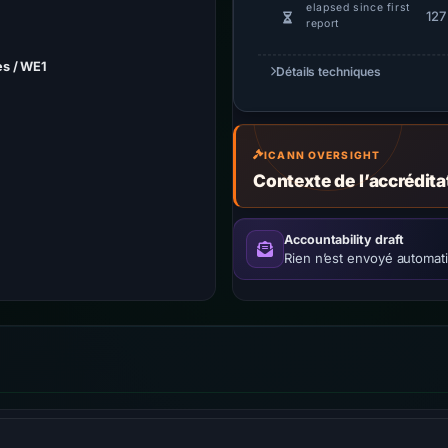
elapsed since first
127
report
es / WE1
Détails techniques
ICANN OVERSIGHT
Contexte de l’accrédit
Accountability draft
Rien n’est envoyé automat