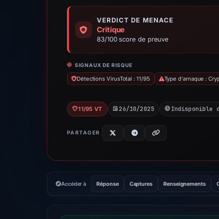
VERDICT DE MENACE
Critique
83/100 score de preuve
SIGNAUX DE RISQUE
Détections VirusTotal : 11/95
Type d'arnaque : Cr
26/10/2025
Indisponible 
11/95 VT
PARTAGER
Accéder à
Réponse
Captures
Renseignements