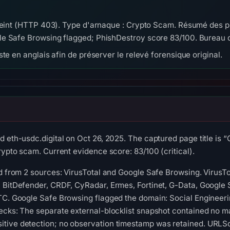
reint (HTTP 403). Type d'arnaque : Crypto Scam. Résumé des pr
e Safe Browsing flagged; PhishDestroy score 83/100. Bureau d
te en anglais afin de préserver le relevé forensique original.
d eth-usdc.digital on Oct 26, 2025. The captured page title is
rypto scam. Current evidence score: 83/100 (critical).
ed from 2 sources: VirusTotal and Google Safe Browsing. VirusT
, BitDefender, CRDF, CyRadar, Ermes, Fortinet, G-Data, Google
UTC. Google Safe Browsing flagged the domain: Social Engineer
ecks: The separate external-blocklist snapshot contained no m
tive detection; no observation timestamp was retained. URLSc