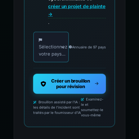
créer un projet de plainte
→
.
Choisissez votre pays pour les contacts offici
Sélectionnez
Annuaire de 97 pays
votre pays...
Créer un brouillon
pour révision
Examinez-
Brouillon assisté par l'IA :
le et
les détails de l'incident sont
soumettez-le
traités par le fournisseur d'IA
vous-même