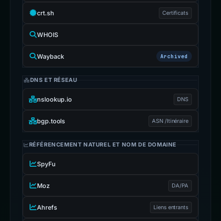
crt.sh
Certificats
WHOIS
Wayback
Archived
DNS ET RÉSEAU
nslookup.io
DNS
bgp.tools
ASN /Itinéraire
RÉFÉRENCEMENT NATUREL ET NOM DE DOMAINE
SpyFu
Moz
DA/PA
Ahrefs
Liens entrants