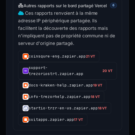
Autres rapports sur le bord partagé Vercel
6
Ces rapports renvoient à la même
adresse IP périphérique partagée. Ils
facilitent la découverte des rapports mais
n'impliquent pas de propriété commune ni de
serveur d'origine partagé.
coinsqure-eng.zapier.app
21 VT
support-
20 VT
trezoriostrt.zapier.app
docs-kraken-help.zapier.app
19 VT
info-trezorhelp.zapier.app
18 VT
startio-trzr-en-us.zapier.app
18 VT
suitapps.zapier.app
17 VT