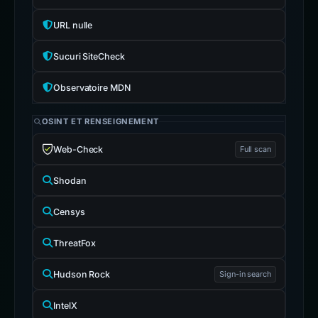
URL nulle
Sucuri SiteCheck
Observatoire MDN
OSINT ET RENSEIGNEMENT
Web-Check
Full scan
Shodan
Censys
ThreatFox
Hudson Rock
Sign-in search
IntelX