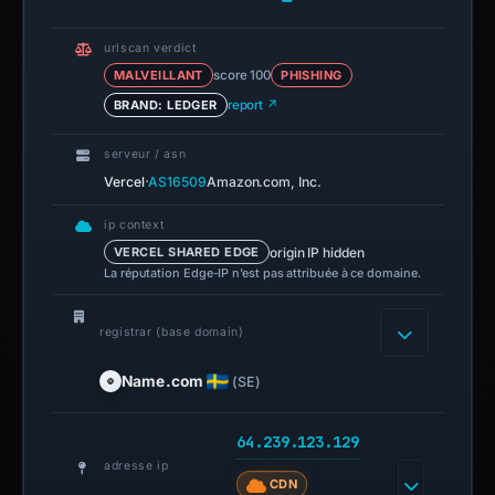
urlscan verdict
MALVEILLANT
score 100
PHISHING
BRAND: LEDGER
report ↗
serveur / asn
·
Vercel
AS16509
Amazon.com, Inc.
ip context
origin IP hidden
VERCEL SHARED EDGE
La réputation Edge-IP n’est pas attribuée à ce domaine.
registrar (base domain)
Name.com
(SE)
64.239.123.129
adresse ip
CDN