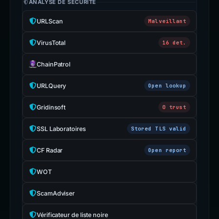
ANALYSE DE SÉCURITÉ
URLScan
Malveillant
VirusTotal
16 det.
ChainPatrol
URLQuery
Open lookup
Gridinsoft
0 trust
SSL Laboratoires
Stored TLS valid
CF Radar
Open report
WOT
ScamAdviser
Vérificateur de liste noire