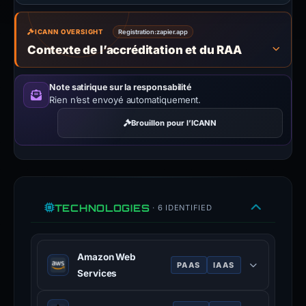
ICANN OVERSIGHT
Registration:
zapier.app
Contexte de l’accréditation et du RAA
Note satirique sur la responsabilité
Rien n’est envoyé automatiquement.
Brouillon pour l’ICANN
TECHNOLOGIES
· 6 IDENTIFIED
Amazon Web
PAAS
IAAS
Services
Cloud computing platform offering