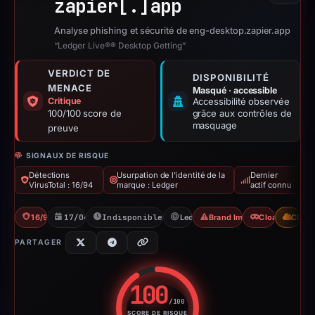
zapier[.]
app
Analyse phishing et sécurité de eng-desktop.zapier.app
“Ledger Live®® Desktop Getting”
VERDICT DE
DISPONIBILITÉ
MENACE
Masqué · accessible
Critique
Accessibilité observée
100/100 score de
grâce aux contrôles de
masquage
preuve
SIGNAUX DE RISQUE
Détections
Usurpation de l'identité de la
Dernier
VirusTotal : 16/94
marque : Ledger
actif connu
16/94 VT
17/04/2026
Indisponible depuis 06/06/2026
Ledger
Brand Impersonation
Cloaking
CDN
PARTAGER
100
/100
SCORE DE RISQUE