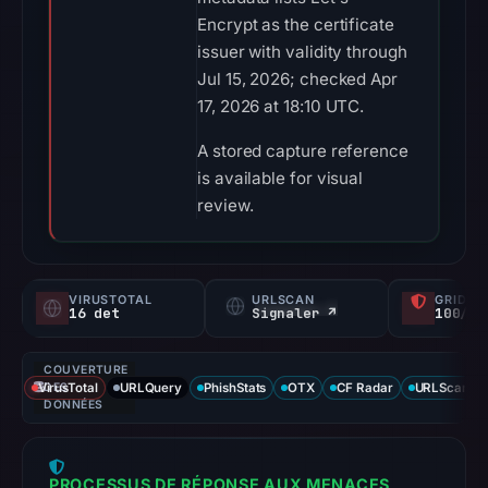
Encrypt as the certificate
issuer with validity through
Jul 15, 2026; checked Apr
17, 2026 at 18:10 UTC.
A stored capture reference
is available for visual
review.
VIRUSTOTAL
URLSCAN
GRIDIN
16 det
Signaler ↗
100/
COUVERTURE
VirusTotal
DES
URLQuery
PhishStats
OTX
CF Radar
URLScan ca
DONNÉES
PROCESSUS DE RÉPONSE AUX MENACES