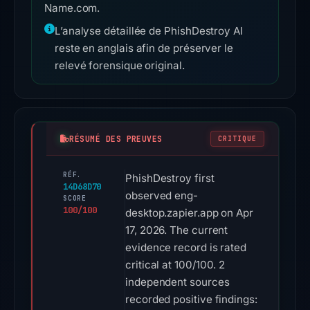
Name.com.
L’analyse détaillée de PhishDestroy AI
reste en anglais afin de préserver le
relevé forensique original.
RÉSUMÉ DES PREUVES
CRITIQUE
RÉF.
PhishDestroy first
14D68D70
observed eng-
SCORE
100/100
desktop.zapier.app on Apr
17, 2026. The current
evidence record is rated
critical at 100/100. 2
independent sources
recorded positive findings: