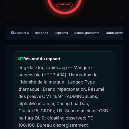
Score de risque : 100 sur 100.
CRITIQUE
Accéder à
Réponse
Captures
Renseignements
Outils externes
Résumé du rapport
eng-desktop.zapier.app — Masqué ·
accessible (HTTP 404). Usurpation de
l'identité de la marque : Ledger; Type
d'arnaque : Brand Impersonation. Résumé
des preuves: VT 16/94 (ADMINUSLabs,
alphaMountain.ai, Chong Lua Dao,
Cluster25, CRDF); URLScan malicious; GSB
no flag; BL 0; cloaking observed; PD
100/100. Bureau d’enregistrement: