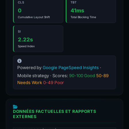
CLS
TBT
0
41ms
Cumulative Layout Shift
Total Blocking Time
SI
2.22s
Speed Index
Powered by
Google PageSpeed Insights
·
Mobile strategy · Scores:
90-100 Good
50-89
Needs Work
0-49 Poor
DONNÉES FACTUELLES ET RAPPORTS
EXTERNES