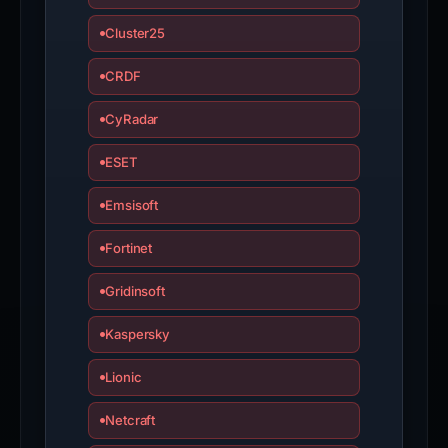
Cluster25
CRDF
CyRadar
ESET
Emsisoft
Fortinet
Gridinsoft
Kaspersky
Lionic
Netcraft