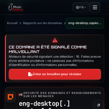
FR
›
›
Accueil
Rapports sur les domaines
eng-desktop.zapier.app
⚠️
CE DOMAINE A ÉTÉ SIGNALÉ COMME
MALVEILLANT
Moteurs de sécurité signalant une détection : 16. Faites preuve
d’une extrême prudence – ne saisissez pas d’informations
d’identification ou d’informations personnelles.
Créer un brouillon pour révision
SÉCURITÉ DES DOMAINES ET RENSEIGNEMENTS
SUR LES MENACES
eng-desktop[.]
Copier