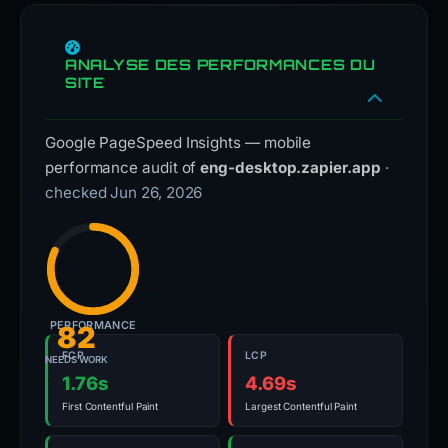
ANALYSE DES PERFORMANCES DU
SITE
Google PageSpeed Insights — mobile
performance audit of
eng-desktop.zapier.app
·
checked Jun 26, 2026
PERFORMANCE
82
FCP
LCP
NEEDS WORK
1.76s
4.69s
First Contentful Paint
Largest Contentful Paint