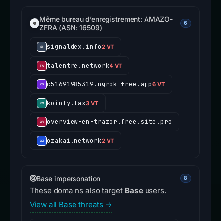
Même bureau d’enregistrement: AMAZO-
6
ZFRA (ASN: 16509)
signaldex.info
2 VT
talentre.network
4 VT
c51691985319.ngrok-free.app
6 VT
koinly.tax
3 VT
overview-en-trazor.free.site.pro
ozakai.network
2 VT
Base impersonation
8
These domains also target
Base
users.
View all Base threats →