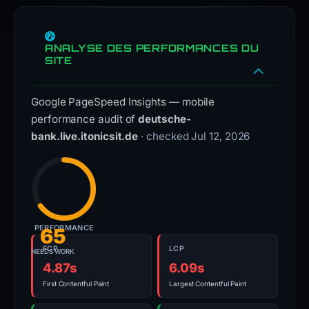
ANALYSE DES PERFORMANCES DU
SITE
Google PageSpeed Insights — mobile
performance audit of
deutsche-
bank.live.itonicsit.de
· checked Jul 12, 2026
PERFORMANCE
65
FCP
LCP
NEEDS WORK
4.87s
6.09s
First Contentful Paint
Largest Contentful Paint