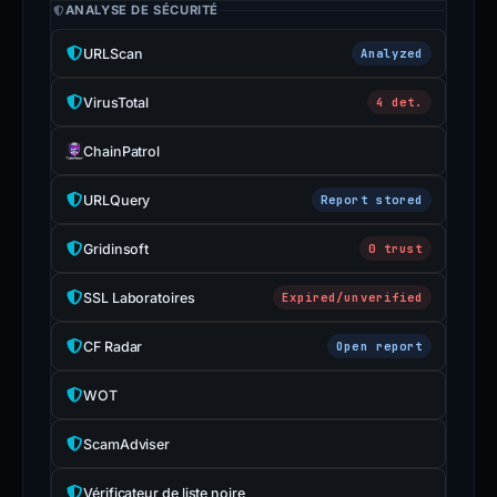
ANALYSE DE SÉCURITÉ
URLScan
Analyzed
VirusTotal
4 det.
ChainPatrol
URLQuery
Report stored
Gridinsoft
0 trust
SSL Laboratoires
Expired/unverified
CF Radar
Open report
WOT
ScamAdviser
Vérificateur de liste noire