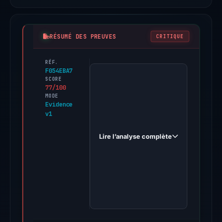
RÉSUMÉ DES PREUVES
CRITIQUE
RÉF.
PhishDestroy
F054EBA7
first
SCORE
77/100
observed
MODE
deutsche-
Evidence
v1
bank.live.itonicsit.de
on
Lire l’analyse complète
Nov
20,
2025.
Evidence
score:
77/100
(a