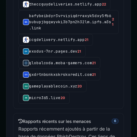
theccguydeliveries.netlify.app
22
bafybeibdyr3vrviyiqdrraxyk5dxy5fb6
2
subupjbgqwyvki3b7pn2h32lm.ipfs.w3s
1
.link
ccgdelivery.netlify.app
21
exodus-7nr.pages.dev
21
globalcoda.moba-gamers.com
21
gxdrtnbsnkxskrskxredit.com
21
gameplayablecoin.xyz
20
micro365.live
20
Rapports récents sur les menaces
6
Rapports récemment ajoutés à partir de la
base de données PhishDestroy. Ces liens de