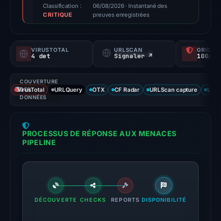
triage
Classification :
06/08/2026
· Instantané des
CRITIQUE
score,
preuves enregistrées
not
a
VIRUSTOTAL
URLSCAN
GRIDIN
probability).
4 det
Signaler ↗
100/
Threat
COUVERTURE
signals:
VirusTotal
DES
URLQuery
OTX
CF Radar
URLScan capture
URLS
4
DONNÉES
of
91
PROCESSUS DE RÉPONSE AUX MENACES
VirusTotal
PIPELINE
engines
flagged
the
domain
on
DÉCOUVERTE
CHECKS
REPORTS
DISPONIBILITÉ
Jul