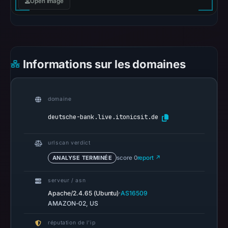
Open image
on
Mar
2,
2026
at
Informations sur les domaines
20:28
UTC.
AlienVault
domaine
OTX
deutsche-bank.live.itonicsit.de
recorded
0
urlscan verdict
community
ANALYSE TERMINÉE
score 0
report ↗
pulse
references
serveur / asn
on
·
Apache/2.4.65 (Ubuntu)
AS16509
Jul
AMAZON-02, US
12,
2026
réputation de l’ip