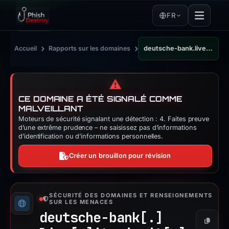
FR
›
›
Accueil
Rapports sur les domaines
deutsche-bank.live.itonicsit.de
⚠️
CE DOMAINE A ÉTÉ SIGNALÉ COMME
MALVEILLANT
Moteurs de sécurité signalant une détection : 4. Faites preuve
d’une extrême prudence – ne saisissez pas d’informations
d’identification ou d’informations personnelles.
Créer un brouillon pour révision
SÉCURITÉ DES DOMAINES ET RENSEIGNEMENTS
SUR LES MENACES
deutsche-bank[.]
Copier