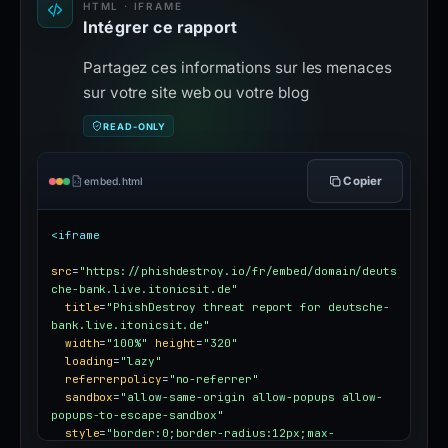
HTML · IFRAME
Intégrer ce rapport
Partagez ces informations sur les menaces
sur votre site web ou votre blog
READ-ONLY
Copier
embed.html
<iframe
src
=
"https://phishdestroy.io/fr/embed/domain/deuts
che-bank.live.itonicsit.de"
title
=
"PhishDestroy threat report for deutsche-
bank.live.itonicsit.de"
width
=
"100%"
height
=
"320"
loading
=
"lazy"
referrerpolicy
=
"no-referrer"
sandbox
=
"allow-same-origin allow-popups allow-
popups-to-escape-sandbox"
style
=
"border:0;border-radius:12px;max-