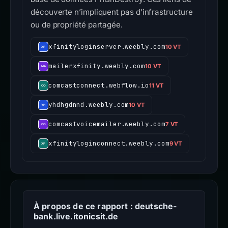
découverte n’impliquent pas d’infrastructure
ou de propriété partagée.
xfinityloginserver.weebly.com
10 VT
mailerxfinity.weebly.com
10 VT
comcastconnect.webflow.io
11 VT
yhdhgdnnd.weebly.com
10 VT
comcastvoicemailer.weebly.com
7 VT
xfinityloginconnect.weebly.com
9 VT
À propos de ce rapport : deutsche-
bank.live.itonicsit.de