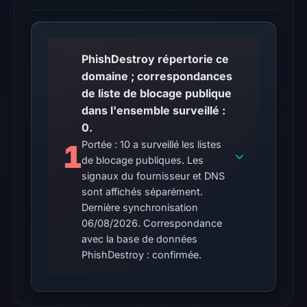
22:14
UTC.
The
PhishDestroy répertorie ce
response
domaine ; correspondances
may
de liste de blocage publique
differ
dans l'ensemble surveillé :
between
0.
visitors
1
Portée : 10 a surveillé les listes
and
de blocage publiques. Les
automated
signaux du fournisseur et DNS
checks.
sont affichés séparément.
Dernière synchronisation
Other
06/08/2026. Correspondance
observations:
avec la base de données
No
PhishDestroy : confirmée.
external
blocklist
matches