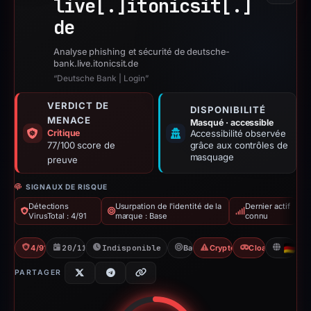
live[.]
itonicsit[.]
de
Analyse phishing et sécurité de deutsche-
bank.live.itonicsit.de
“Deutsche Bank | Login”
VERDICT DE
DISPONIBILITÉ
MENACE
Masqué · accessible
Critique
Accessibilité observée
77/100 score de
grâce aux contrôles de
masquage
preuve
SIGNAUX DE RISQUE
Détections
Usurpation de l'identité de la
Dernier actif
VirusTotal : 4/91
marque : Base
connu
4/91 VT
20/11/2025
Indisponible depuis 06/06/2026
Base
Crypto Scam
Cloaking
DE
PARTAGER