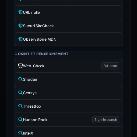
URL nulle
Sucuri SiteCheck
Observatoire MDN
OSINT ET RENSEIGNEMENT
Web-Check
Full scan
Shodan
Censys
ThreatFox
Hudson Rock
Sign-in search
IntelX