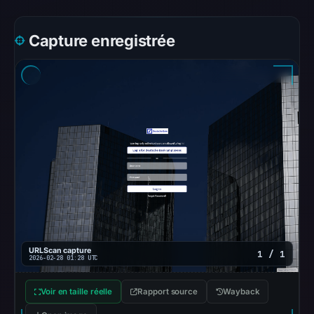
were
recorded
Capture enregistrée
in
the
snapshot
from
Aug
6,
2026
at
10:20
UTC.
Google
Safe
URLScan capture
Browsing
1 / 1
2026-02-28 01:28 UTC
recorded
no
Voir en taille réelle
Rapport source
Wayback
flag