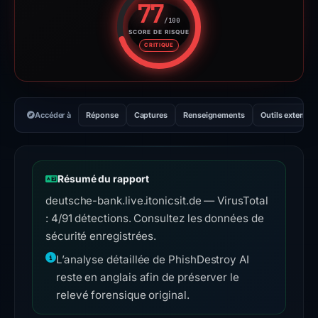
77
/100
SCORE DE RISQUE
Score de risque : 77 sur 100. 
CRITIQUE
Accéder à
Réponse
Captures
Renseignements
Outils externes
Résumé du rapport
deutsche-bank.live.itonicsit.de — VirusTotal
: 4/91 détections. Consultez les données de
sécurité enregistrées.
L’analyse détaillée de PhishDestroy AI
reste en anglais afin de préserver le
relevé forensique original.