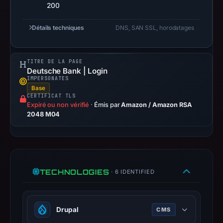
200
the
domain
Détails techniques
DNS, SAN SSL, horodatages
on
Feb
28,
TITRE DE LA PAGE
Deutsche Bank | Login
2026
IMPERSONATES
at
Base
01:28
CERTIFICAT TLS
Expiré ou non vérifié
·
Émis par
Amazon / Amazon RSA
UTC.
2048 M04
Negative
or
missing
results
do
TECHNOLOGIES
· 6 IDENTIFIED
not
establish
safety.
Drupal
CMS