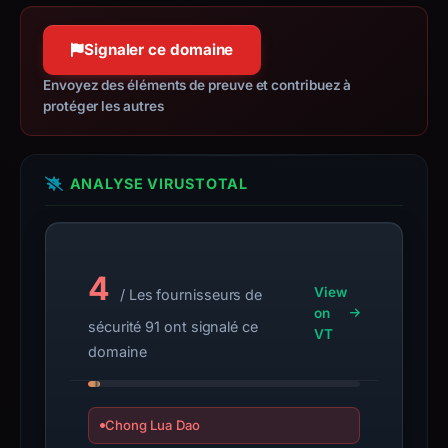
as event handling, CSS animation,
collection.
and Ajax.
Signaler ce domaine
This
jquery.com
report
Confiance à 100 %
Envoyez des éléments de preuve et contribuez à
summarizes
protéger les autres
time-
bound
observations,
ANALYSE VIRUSTOTAL
not
a
live
4
guarantee.
View
/ Les fournisseurs de
Avoid
on
sécurité 91 ont signalé ce
interacting
VT
domaine
with
the
domain;
Chong Lua Dao
submit