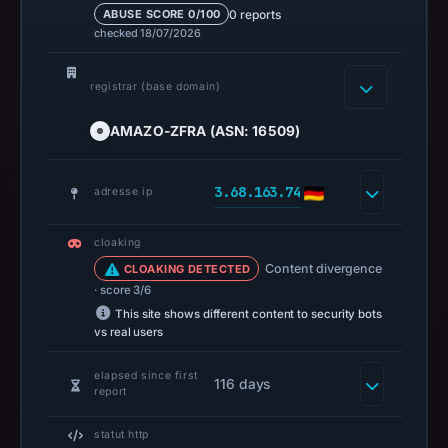
at
0 reports
ABUSE SCORE 0/100
checked 18/07/2026
17:46
UTC.
registrar (base domain)
Spamhaus
DBL
AMAZO-ZFRA (ASN: 16509)
recorded
no
positive
3.68.163.74
adresse ip
result
on
cloaking
Jul
Content divergence
CLOAKING DETECTED
14,
· score 3/6
2026
This site shows different content to security bots
vs real users
at
18:31
elapsed since first
116 days
UTC.
report
URLScan
statut http
captured