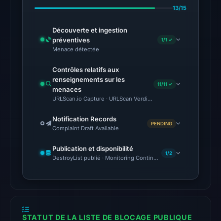
26,
13/15
2026
at
Découverte et ingestion
02:57
préventives
1/1 ✓
UTC.
Menace détectée
The
Contrôles relatifs aux
renseignements sur les
latest
11/11 ✓
menaces
probe
URLScan.io Capture · URLScan Verdict · Cloudflare Radar Report 
recorded
cloaking
Notification Records
PENDING
Complaint Draft Available
behavior
(HTTP
Publication et disponibilité
1/2
200)
DestroyList publié · Monitoring Continues
on
Aug
5,
2026
STATUT DE LA LISTE DE BLOCAGE PUBLIQUE
at