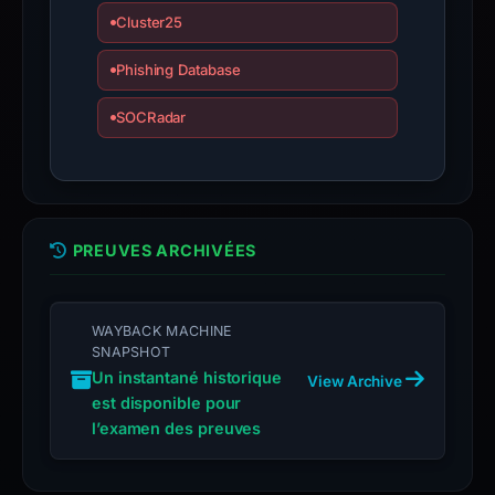
an
Cluster25
appeal
if
Phishing Database
the
report
SOCRadar
is
inaccurate.
PREUVES ARCHIVÉES
WAYBACK MACHINE
SNAPSHOT
Un instantané historique
View Archive
est disponible pour
l’examen des preuves