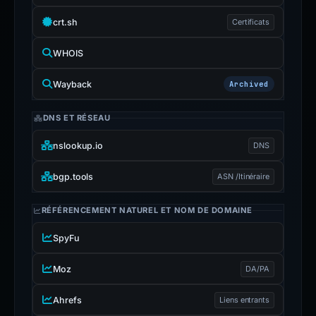
crt.sh
Certificats
WHOIS
Wayback
Archived
DNS ET RÉSEAU
nslookup.io
DNS
bgp.tools
ASN /Itinéraire
RÉFÉRENCEMENT NATUREL ET NOM DE DOMAINE
SpyFu
Moz
DA/PA
Ahrefs
Liens entrants