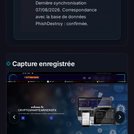
unavailable
Dernière synchronisation
at
07/08/2026. Correspondance
the
avec la base de données
checked
PhishDestroy : confirmée.
location.
This
does
not
establish
Capture enregistrée
the
cause.
Other
observations:
Google
Safe
Browsing
recorded
no