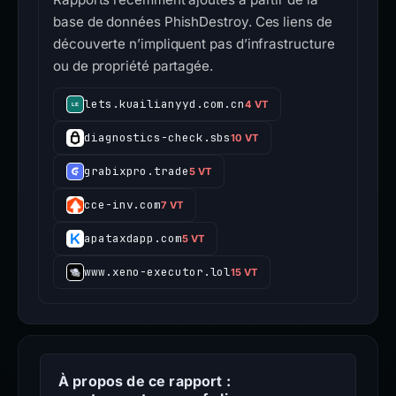
base de données PhishDestroy. Ces liens de
découverte n’impliquent pas d’infrastructure
ou de propriété partagée.
lets.kuailianyyd.com.cn
4 VT
diagnostics-check.sbs
10 VT
grabixpro.trade
5 VT
cce-inv.com
7 VT
apataxdapp.com
5 VT
www.xeno-executor.lol
15 VT
À propos de ce rapport :