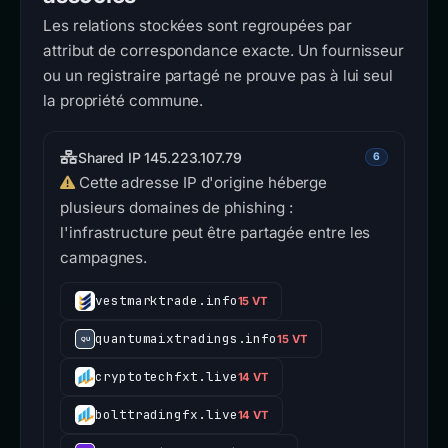
Les relations stockées sont regroupées par
attribut de correspondance exacte. Un fournisseur
ou un registraire partagé ne prouve pas à lui seul
la propriété commune.
Shared IP 145.223.107.79
6
Cette adresse IP d'origine héberge
plusieurs domaines de phishing :
l'infrastructure peut être partagée entre les
campagnes.
vestmarktrade.info
15 VT
quantumaixtradings.info
15 VT
cryptotechfxt.live
14 VT
bolttradingfx.live
14 VT