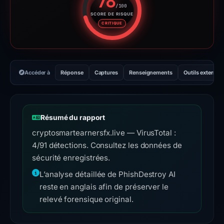
78
/100
SCORE DE RISQUE
Score de risque : 78 sur 100. 
CRITIQUE
Accéder à
Réponse
Captures
Renseignements
Outils externes
Résumé du rapport
cryptosmartearnersfx.live — VirusTotal :
4/91 détections. Consultez les données de
sécurité enregistrées.
L’analyse détaillée de PhishDestroy AI
reste en anglais afin de préserver le
relevé forensique original.