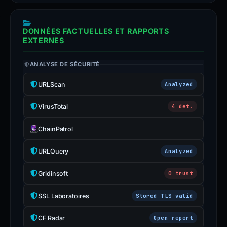
DONNÉES FACTUELLES ET RAPPORTS
EXTERNES
ANALYSE DE SÉCURITÉ
URLScan
Analyzed
VirusTotal
4 det.
ChainPatrol
URLQuery
Analyzed
Gridinsoft
0 trust
SSL Laboratoires
Stored TLS valid
CF Radar
Open report