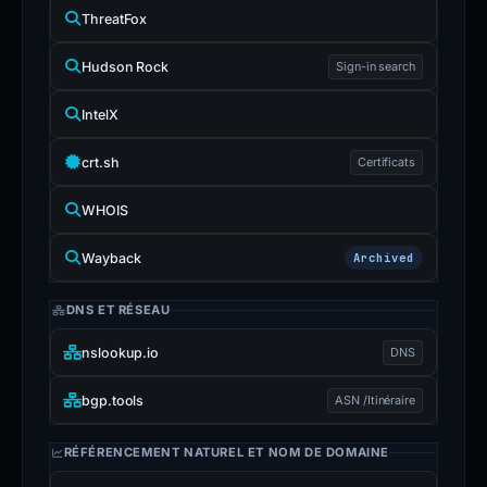
ThreatFox
Hudson Rock
Sign-in search
IntelX
crt.sh
Certificats
WHOIS
Wayback
Archived
DNS ET RÉSEAU
nslookup.io
DNS
bgp.tools
ASN /Itinéraire
RÉFÉRENCEMENT NATUREL ET NOM DE DOMAINE