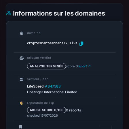
2026
Informations sur les domaines
at
23:54
UTC.
domaine
Spamhaus
DBL
cryptosmartearnersfx.live
recorded
no
urlscan verdict
positive
ANALYSE TERMINÉE
score 0
report ↗
result
on
serveur / asn
Jul
·
LiteSpeed
AS47583
Hostinger International Limited
14,
2026
réputation de l’ip
at
0 reports
ABUSE SCORE 0/100
02:34
checked 15/07/2026
UTC.