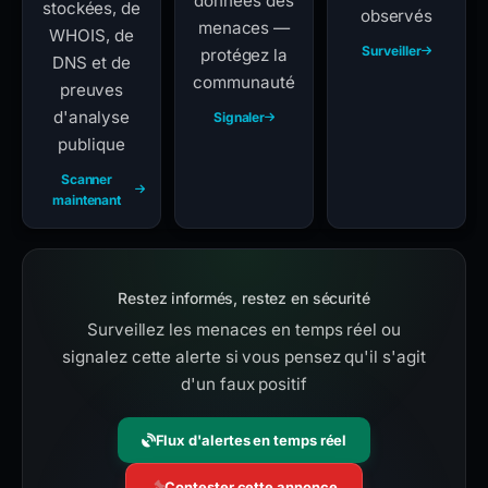
données des
stockées, de
observés
menaces —
WHOIS, de
Surveiller
protégez la
DNS et de
communauté
preuves
d'analyse
Signaler
publique
Scanner
maintenant
Restez informés, restez en sécurité
Surveillez les menaces en temps réel ou
signalez cette alerte si vous pensez qu'il s'agit
d'un faux positif
Flux d'alertes en temps réel
Contester cette annonce