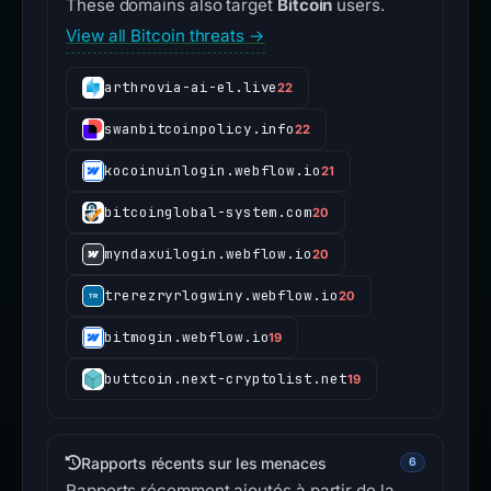
These domains also target
Bitcoin
users.
View all Bitcoin threats →
arthrovia-ai-el.live
22
swanbitcoinpolicy.info
22
kocoinuinlogin.webflow.io
21
bitcoinglobal-system.com
20
myndaxuilogin.webflow.io
20
trerezryrlogwiny.webflow.io
20
bitmogin.webflow.io
19
buttcoin.next-cryptolist.net
19
Rapports récents sur les menaces
6
Rapports récemment ajoutés à partir de la