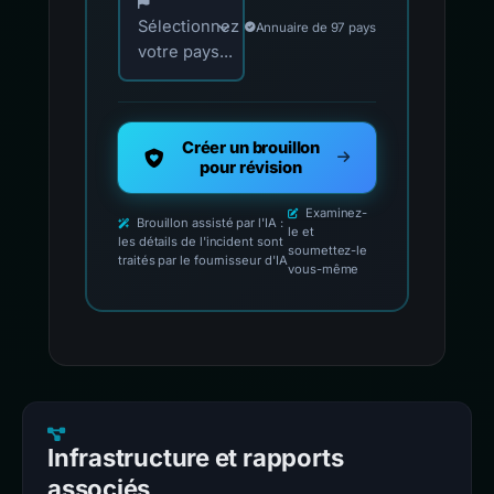
Sélectionnez
Annuaire de 97 pays
votre pays...
Créer un brouillon
pour révision
Examinez-
Brouillon assisté par l'IA :
le et
les détails de l'incident sont
soumettez-le
traités par le fournisseur d'IA
vous-même
Infrastructure et rapports
associés