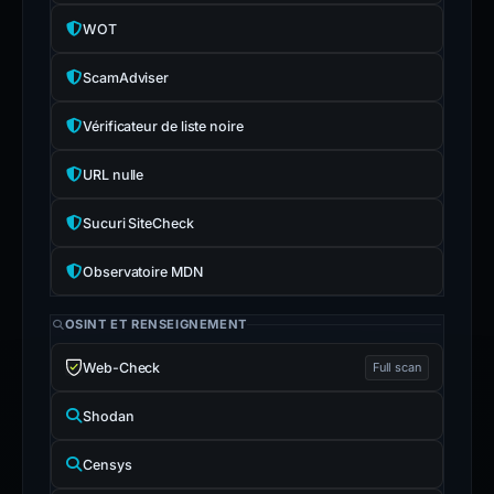
WOT
ScamAdviser
Vérificateur de liste noire
URL nulle
Sucuri SiteCheck
Observatoire MDN
OSINT ET RENSEIGNEMENT
Web-Check
Full scan
Shodan
Censys