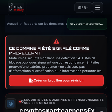
FR
›
›
Accueil
Rapports sur les domaines
cryptosmartearnersfx.live
⚠️
CE DOMAINE A ÉTÉ SIGNALÉ COMME
MALVEILLANT
Moteurs de sécurité signalant une détection : 4. Listes de
blocage publiques signalant une correspondance : 2. Faites
preuve d’une extrême prudence – ne saisissez pas
d’informations d’identification ou d’informations personnelles.
Créer un brouillon pour révision
SÉCURITÉ DES DOMAINES ET RENSEIGNEMENTS
SUR LES MENACES
cryptosmartearnersfx