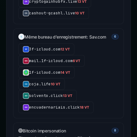
cryptogainhubfx.live
13 VT
cashout-gcashl.live
10 VT
Même bureau d’enregistrement: Sav.com
6
3f-icloud.com
12 VT
mail.1f-icloud.com
6 VT
1f-icloud.com
14 VT
coja.life
10 VT
solvento.click
13 VT
encuadernariais.click
18 VT
Bitcoin impersonation
8