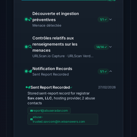
at
03:20
Découverte et ingestion
UTC.
préventives
1/1 ✓
External
Menace détectée
blocklists:
Contrôles relatifs aux
2
renseignements sur les
14/14 ✓
matches
menaces
(MetaMask,
URLScan.io Capture · URLScan Verdict · Cloudflare Radar Report 
SEAL)
Notification Records
in
1/1 ✓
Sent Report Recorded
the
snapshot
Sent Report Recorded
27/02/2026
Stored sent-report record for registrar
from
Sav.com, LLC
, hosting provider, 2 abuse
Aug
contacts
7,
report@abuseradar.com
2026
abuse-
trusted.savcom@in.wixanswers.com
at
02:20