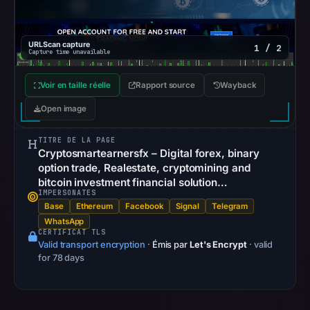
flag
on
URLScan capture
1 / 2
Jun
Capture time unavailable
26,
2026
Voir en taille réelle
Rapport source
Wayback
at
Open image
16:11
UTC.
TITRE DE LA PAGE
Cryptosmartearnersfx – Digital forex, binary
AlienVault
option trade, Realestate, cryptomining and
OTX
bitcoin investment financial solution…
recorded
IMPERSONATES
0
Base
Ethereum
Facebook
Signal
Telegram
community
WhatsApp
CERTIFICAT TLS
pulse
Valid transport encryption
·
Émis par
Let's Encrypt
· valid
references
for 78 days
on
Feb
28,