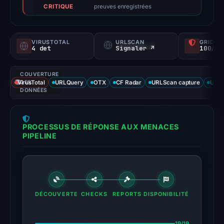
CRITIQUE
not
preuves enregistrées
a
probability).
VIRUSTOTAL
URLSCAN
GRIDIN
4 det
Signaler ↗
100/
Threat
signals:
COUVERTURE
4
VirusTotal
DES
URLQuery
OTX
CF Radar
URLScan capture
URLS
of
DONNÉES
91
VirusTotal
PROCESSUS DE RÉPONSE AUX MENACES
engines
PIPELINE
flagged
the
domain
on
Jul
DÉCOUVERTE
CHECKS
REPORTS
DISPONIBILITÉ
13,
2026
19/19