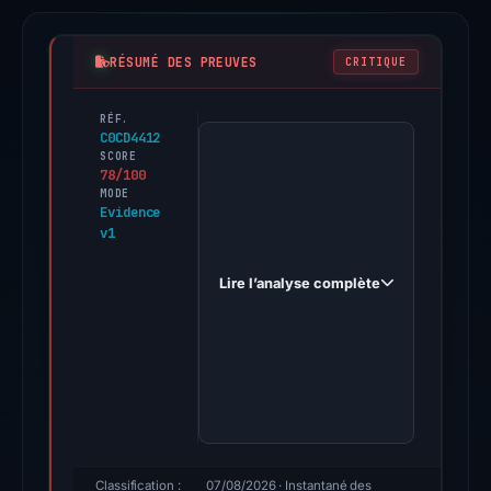
RÉSUMÉ DES PREUVES
CRITIQUE
RÉF.
PhishDestroy
C0CD4412
first
SCORE
78/100
observed
MODE
cryptosmartearnersfx.live
Evidence
v1
on
Feb
Lire l’analyse complète
27,
2026.
Evidence
score:
78/100
(a
triage
score,
Classification :
07/08/2026
· Instantané des