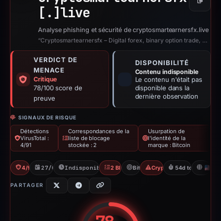
Copier
[.]
live
Analyse phishing et sécurité de cryptosmartearnersfx.live
“Cryptosmartearnersfx – Digital forex, binary option trade, Realestate, crypto...”
VERDICT DE
DISPONIBILITÉ
MENACE
Contenu indisponible
Critique
Le contenu n'était pas
78/100 score de
disponible dans la
dernière observation
preuve
SIGNAUX DE RISQUE
Détections
Correspondances de la
Usurpation de
VirusTotal :
liste de blocage
l'identité de la
4/91
stockée : 2
marque : Bitcoin
4/91 VT
27/02/2026
Indisponible depuis 23/04/2026
2 Blocklists
Bitcoin
Crypto Scam
54d to unavailab
U
PARTAGER