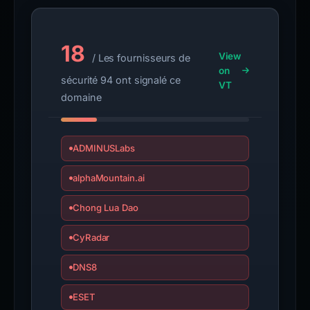
18
View
/ Les fournisseurs de
on
sécurité 94 ont signalé ce
VT
domaine
ADMINUSLabs
alphaMountain.ai
Chong Lua Dao
CyRadar
DNS8
ESET