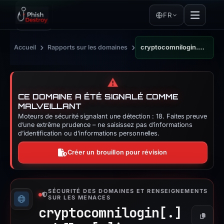
FR
›
›
Accueil
Rapports sur les domaines
cryptocomnilogin.webflow.io
⚠️
CE DOMAINE A ÉTÉ SIGNALÉ COMME
MALVEILLANT
Moteurs de sécurité signalant une détection : 18. Faites preuve
d’une extrême prudence – ne saisissez pas d’informations
d’identification ou d’informations personnelles.
Créer un brouillon pour révision
SÉCURITÉ DES DOMAINES ET RENSEIGNEMENTS
SUR LES MENACES
cryptocomnilogin[.]
Copier