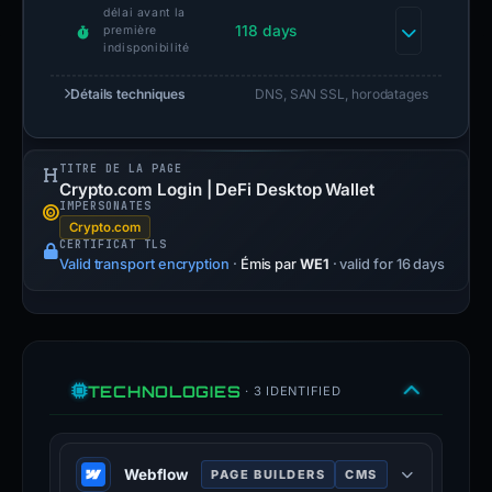
délai avant la
118 days
première
indisponibilité
Détails techniques
DNS, SAN SSL, horodatages
TITRE DE LA PAGE
Crypto.com Login | DeFi Desktop Wallet
IMPERSONATES
Crypto.com
CERTIFICAT TLS
Valid transport encryption
·
Émis par
WE1
· valid for 16 days
TECHNOLOGIES
· 3 IDENTIFIED
Webflow
PAGE BUILDERS
CMS