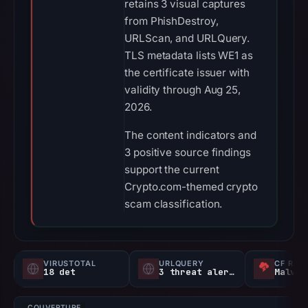
retains 3 visual captures
from PhishDestroy,
URLScan, and URLQuery.
TLS metadata lists WE1 as
the certificate issuer with
validity through Aug 25,
2026.
The content indicators and
3 positive source findings
support the current
Crypto.com-themed crypto
scam classification.
VIRUSTOTAL
URLQUERY
CF RAD
18 det
3 threat alerts
Malvei
COUVERTURE