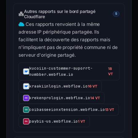
Autres rapports sur le bord partagé
5
Cloudflare
Ces rapports renvoient à la même
adresse IP périphérique partagée. Ils
facilitent la découverte des rapports mais
n'impliquent pas de propriété commune ni de
serveur d'origine partagé.
kucoiin-custommer-suporrt-
18
numbber.webflow.io
VT
kraakiinlogin.webflow.io
16 VT
krekenprologin.webflow.io
14 VT
coibasseeionxtension.webflow.io
13 VT
paybis-us.webflow.io
1 VT