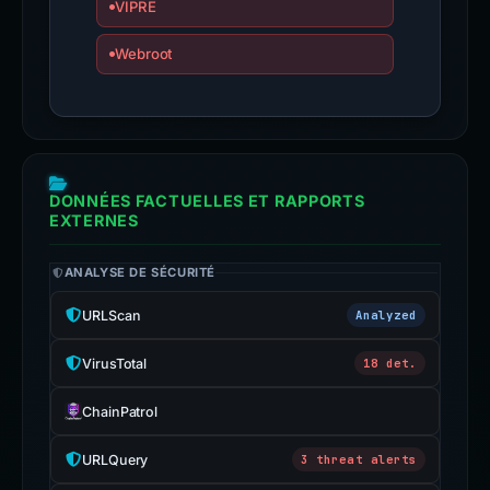
VIPRE
Webroot
DONNÉES FACTUELLES ET RAPPORTS
EXTERNES
ANALYSE DE SÉCURITÉ
URLScan
Analyzed
VirusTotal
18 det.
ChainPatrol
URLQuery
3 threat alerts