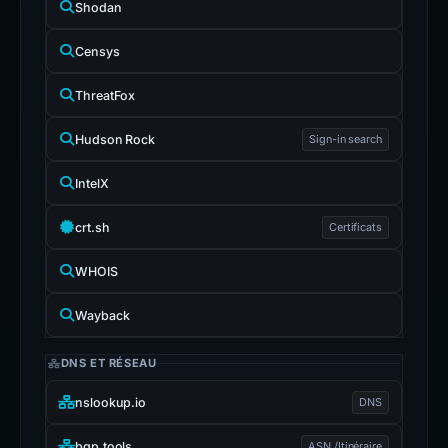
Shodan
Censys
ThreatFox
Hudson Rock
Sign-in search
IntelX
crt.sh
Certificats
WHOIS
Wayback
DNS ET RÉSEAU
nslookup.io
DNS
bgp.tools
ASN /Itinéraire