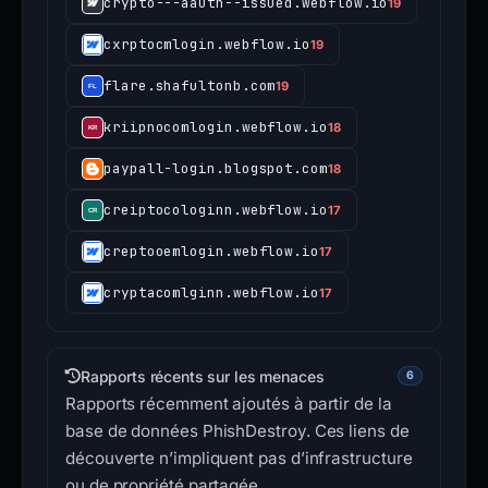
crypto---aauth--issued.webflow.io
19
cxrptocmlogin.webflow.io
19
flare.shafultonb.com
19
kriipnocomlogin.webflow.io
18
paypall-login.blogspot.com
18
creiptocologinn.webflow.io
17
creptooemlogin.webflow.io
17
cryptacomlginn.webflow.io
17
Rapports récents sur les menaces
6
Rapports récemment ajoutés à partir de la
base de données PhishDestroy. Ces liens de
découverte n’impliquent pas d’infrastructure
ou de propriété partagée.