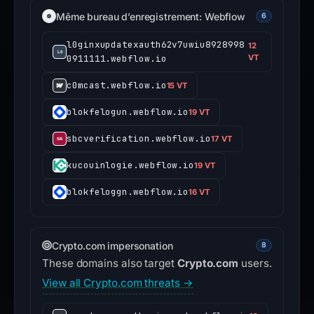
Même bureau d’enregistrement: Webflow
6
l0ginxupdatexauth62v7uwiu8928998
12
0911111.webflow.io
VT
c0mcast.webflow.io
15 VT
blokfelogun.webflow.io
19 VT
sbcverification.webflow.io
17 VT
kucouinlogie.webflow.io
19 VT
blokfeloggn.webflow.io
16 VT
Crypto.com impersonation
8
These domains also target
Crypto.com
users.
View all Crypto.com threats →