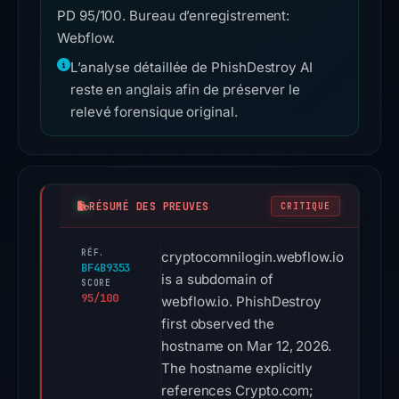
PD 95/100. Bureau d’enregistrement:
Webflow.
L’analyse détaillée de PhishDestroy AI
reste en anglais afin de préserver le
relevé forensique original.
RÉSUMÉ DES PREUVES
CRITIQUE
RÉF.
cryptocomnilogin.webflow.io
BF4B9353
is a subdomain of
SCORE
95/100
webflow.io. PhishDestroy
first observed the
hostname on Mar 12, 2026.
The hostname explicitly
references Crypto.com;