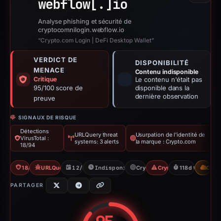
webflow[.]
io
Analyse phishing et sécurité de
cryptocomnilogin.webflow.io
“Crypto.com Login | DeFi Desktop Wallet”
VERDICT DE
DISPONIBILITÉ
MENACE
Contenu indisponible
Critique
Le contenu n'était pas
95/100 score de
disponible dans la
dernière observation
preuve
SIGNAUX DE RISQUE
Détections
URLQuery threat
Usurpation de l'identité de
VirusTotal :
systems: 3 alerts
la marque : Crypto.com
18/94
18/94 VT
URLQuery: 3 threat alerts
12/03/2026
Indisponible depuis 16/03/2026
Crypto.com
Crypto Scam
118d to unavail
CDN
PARTAGER