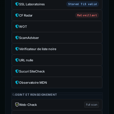
SSL Laboratoires
Stored TLS valid
CF Radar
Malveillant
WOT
ScamAdviser
Vérificateur de liste noire
URL nulle
Sucuri SiteCheck
Observatoire MDN
OSINT ET RENSEIGNEMENT
Web-Check
Full scan