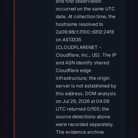
and first observation
occurred on the same UTC
date. At collection time, the
hostname resolved to
2a06:98c1:3100::6812:24f8
on AS13335
(CLOUDFLARENET -
Cloudflare, Inc., US). The IP
and ASN identify shared
Cloudflare edge
infrastructure; the origin
server is not established by
this address. DOM analysis
on Jul 29, 2026 at 04:06
UTC returned 0/100; the
source detections above
were recorded separately.
The evidence archive