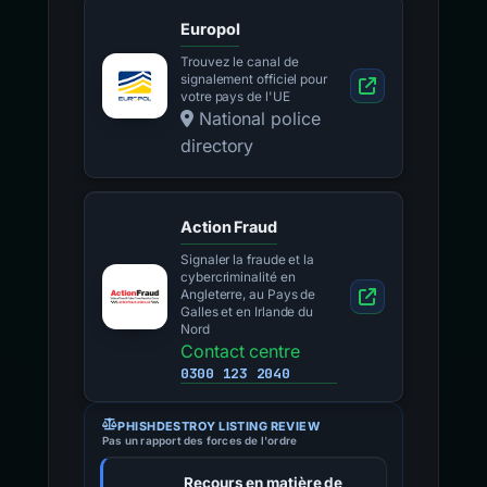
Europol
Trouvez le canal de
signalement officiel pour
votre pays de l'UE
National police
directory
Action Fraud
Signaler la fraude et la
cybercriminalité en
Angleterre, au Pays de
Galles et en Irlande du
Nord
Contact centre
0300 123 2040
PHISHDESTROY LISTING REVIEW
Pas un rapport des forces de l'ordre
Recours en matière de