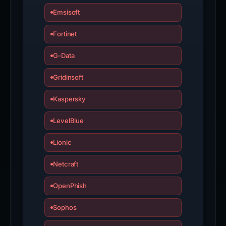
Emsisoft
Fortinet
G-Data
Gridinsoft
Kaspersky
LevelBlue
Lionic
Netcraft
OpenPhish
Sophos