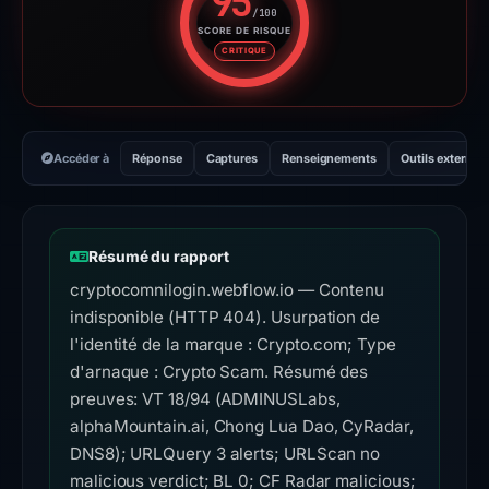
95
/100
SCORE DE RISQUE
Score de risque : 95 sur 100. 
CRITIQUE
Accéder à
Réponse
Captures
Renseignements
Outils externes
Résumé du rapport
cryptocomnilogin.webflow.io — Contenu
indisponible (HTTP 404). Usurpation de
l'identité de la marque : Crypto.com; Type
d'arnaque : Crypto Scam. Résumé des
preuves: VT 18/94 (ADMINUSLabs,
alphaMountain.ai, Chong Lua Dao, CyRadar,
DNS8); URLQuery 3 alerts; URLScan no
malicious verdict; BL 0; CF Radar malicious;