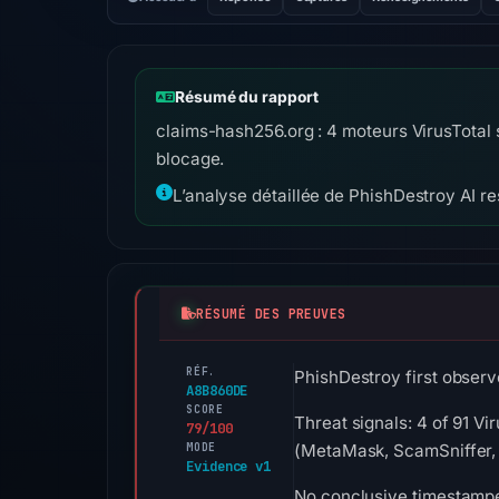
Résumé du rapport
claims-hash256.org : 4 moteurs VirusTotal s
blocage.
L’analyse détaillée de PhishDestroy AI res
RÉSUMÉ DES PREUVES
RÉF.
PhishDestroy first observ
A8B860DE
SCORE
Threat signals: 4 of 91 Vi
79/100
MODE
(MetaMask, ScamSniffer, 
Evidence v1
No conclusive timestamped