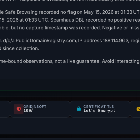
le Safe Browsing recorded no flag on May 15, 2026 at 01:33 U
5, 2026 at 01:33 UTC. Spamhaus DBL recorded no positive resul
ble, but no capture timestamp was recorded. Negative or missin
. d/b/a PublicDomainRegistry.com, IP address 188.114.96.3, regi
since collection.
me-bound observations, not a live guarantee. Avoid interacting 
GRIDINSOFT
CERTIFICAT TLS
100/
Let's Encrypt