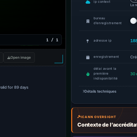
ip context
La r
bureau
d’enregistrement
1 / 1
18
adresse ip
Cré
enregistrement
Open image
délai avant la
30 
première
indisponibilité
valid for 89 days
Détails techniques
ICANN OVERSIGHT
Contexte de l’accrédit