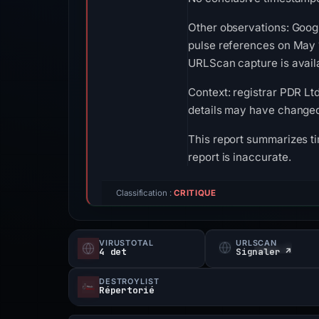
Other observations: Goog
pulse references on May 1
URLScan capture is availa
Context: registrar PDR Ltd
details may have changed 
This report summarizes ti
report is inaccurate.
Classification :
CRITIQUE
VIRUSTOTAL
URLSCAN
4 det
Signaler ↗
DESTROYLIST
Répertorié