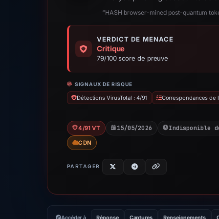
“HASH browser-mined post-quantum tok
VERDICT DE MENACE
Critique
79/100 score de preuve
SIGNAUX DE RISQUE
Détections VirusTotal : 4/91
Correspondances de la
15/05/2026
Indisponible d
4/91 VT
CDN
PARTAGER
Accéder à
Réponse
Captures
Renseignements