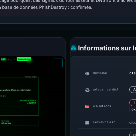
 blocage publiques. Les signaux du fournisseur et DNS sont affiché
 base de données PhishDestroy : confirmée.
Informations sur 
cla
domaine
urlscan verdict
A
1
wallet iocs
0x
clo
serveur / asn
C