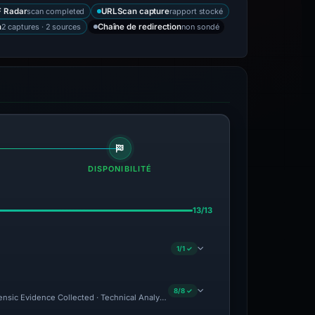
scan completed
rapport stocké
 Radar
URLScan capture
2 captures · 2 sources
non sondé
n
Chaîne de redirection
DISPONIBILITÉ
13/13
1/1 ✓
8/8 ✓
orensic Evidence Collected · Technical Analysis Recorded