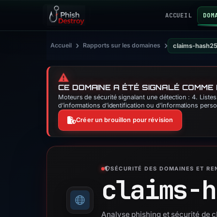
ACCUEIL
DOM
›
›
Accueil
Rapports sur les domaines
claims-hash25
⚠️
CE DOMAINE A ÉTÉ SIGNALÉ COMME
Moteurs de sécurité signalant une détection : 4. List
d’informations d’identification ou d’informations perso
Créer un brouillon pour révision
SÉCURITÉ DES DOMAINES ET R
claims-h
Analyse phishing et sécurité de 