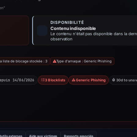
en”
DISPONIBILITÉ
Contenu indisponible
Le contenu n'était pas disponible dans la dern
observation
 liste de blocage stockée : 3
Type d'arnaque : Generic Phishing
epuis 14/06/2026
3 Blocklists
Generic Phishing
30d to unav
Outils externes
Aide aux victimes
Rapports associés