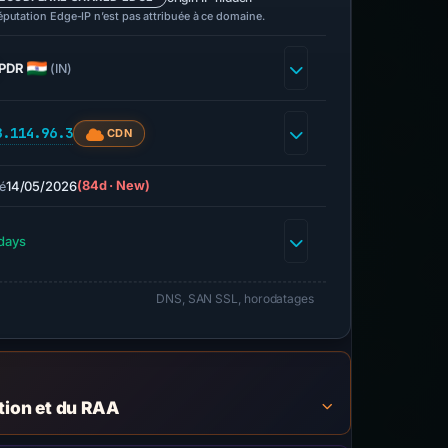
éputation Edge-IP n’est pas attribuée à ce domaine.
PDR
(IN)
8.114.96.3
CDN
14/05/2026
(84d · New)
é
days
DNS, SAN SSL, horodatages
ation et du RAA