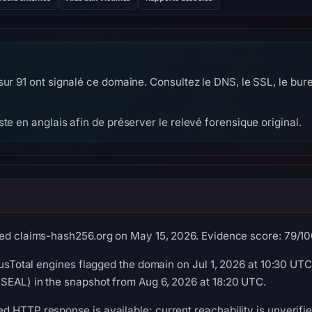
ur 91 ont signalé ce domaine. Consultez le DNS, le SSL, le bure
te en anglais afin de préserver le relevé forensique original.
ed claims-hash256.org on May 15, 2026. Evidence score: 79/100 (
rusTotal engines flagged the domain on Jul 1, 2026 at 10:30 UTC
SEAL) in the snapshot from Aug 6, 2026 at 18:20 UTC.
 HTTP response is available; current reachability is unverifie