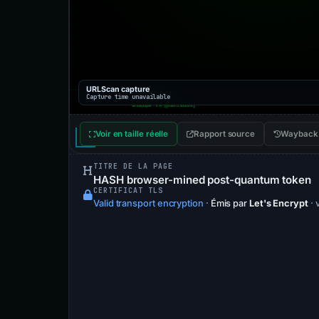
URLScan capture
Capture time unavailable
Voir en taille réelle
Rapport source
Wayback
TITRE DE LA PAGE
HASH browser-mined post-quantum token
CERTIFICAT TLS
Valid transport encryption
·
Émis par
Let's Encrypt
· 