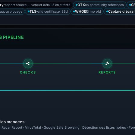
rapport stocké — verdict détaillé en attente
no community references
ry
OTX
CF
— aucun blocage
valid certificate, 89d
3 mo old
TLS
WHOIS
Capture d'écra
 PIPELINE
CHECKS
REPORTS
r les menaces
 Radar Report · VirusTotal · Google Safe Browsing · Détection des listes noires · F