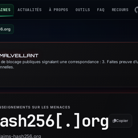
AINES
ACTUALITÉS
À PROPOS
OUTILS
FAQ
RECOURS
6.org
 MALVEILLANT
es de blocage publiques signalant une correspondance : 3. Faites preuve d
nnelles.
ENSEIGNEMENTS SUR LES MENACES
ash256[.]
org
Copier
claims-hash256.org