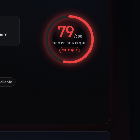
79
ière
/100
Score de risque : 79 sur 100. 
SCORE DE RISQUE
CRITIQUE
ailable