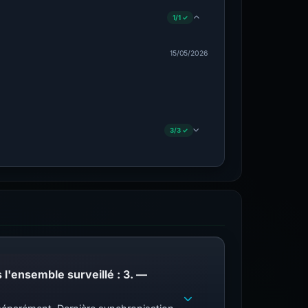
1/1 ✓
15/05/2026
3/3 ✓
PhishDestroy répertorie ce domaine ; correspondances de liste de blocage publique dans l'ensemble surveillé : 3. —