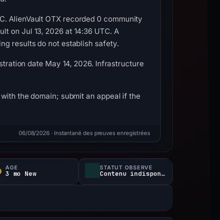
TC. AlienVault OTX recorded 0 community
t on Jul 13, 2026 at 14:36 UTC. A
g results do not establish safety.
stration date May 14, 2026. Infrastructure
with the domain; submit an appeal if the
06/08/2026
· Instantané des preuves enregistrées
ÂGE
STATUT OBSERVÉ
3 mo New
Contenu indisponible