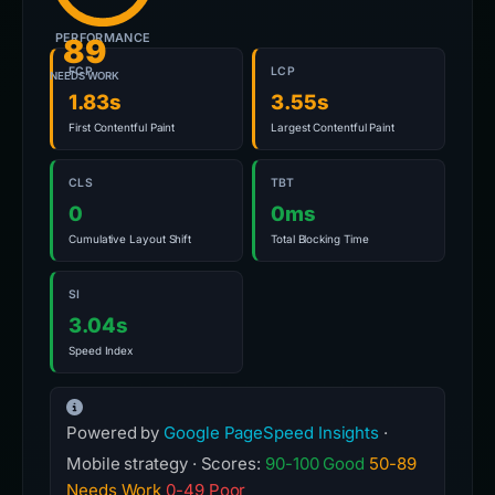
PERFORMANCE
89
FCP
LCP
NEEDS WORK
1.83s
3.55s
First Contentful Paint
Largest Contentful Paint
CLS
TBT
0
0ms
Cumulative Layout Shift
Total Blocking Time
SI
3.04s
Speed Index
Powered by
Google PageSpeed Insights
·
Mobile strategy · Scores:
90-100 Good
50-89
Needs Work
0-49 Poor