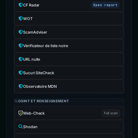
CF Radar
Open report
WOT
ScamAdviser
Vérificateur de liste noire
URL nulle
Sucuri SiteCheck
Observatoire MDN
OSINT ET RENSEIGNEMENT
Web-Check
Full scan
Shodan