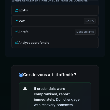
RÉFÉRENCEMENT NATUREL ET NOM DE DOMAINE
SpyFu
Moz
DA/PA
Ahrefs
Liens entrants
Analyse approfondie
Ce site vous a-t-il affecté ?
If credentials were
compromised, report
immediately.
Do not engage
with recovery scammers.