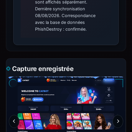
sont affichés séparément.
Dernière synchronisation
08/08/2026. Correspondance
avec la base de données
PhishDestroy : confirmée.
Capture enregistrée