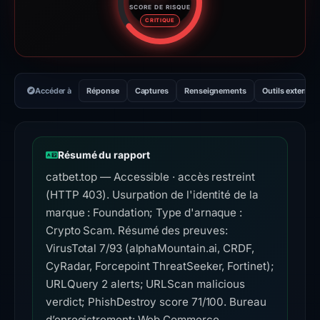
SCORE DE RISQUE
Score de risque : 71 sur 100. 
CRITIQUE
Accéder à
Réponse
Captures
Renseignements
Outils externes
Résumé du rapport
catbet.top — Accessible · accès restreint
(HTTP 403). Usurpation de l'identité de la
marque : Foundation; Type d'arnaque :
Crypto Scam. Résumé des preuves:
VirusTotal 7/93 (alphaMountain.ai, CRDF,
CyRadar, Forcepoint ThreatSeeker, Fortinet);
URLQuery 2 alerts; URLScan malicious
verdict; PhishDestroy score 71/100. Bureau
d’enregistrement: Web Commerce