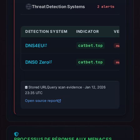
Threat Detection Systems
2 alerts
DETECTION SYSTEM
INDICATOR
VERDICT
DNS4EU
catbet.top
malicious
DNS0 Zero
catbet.top
malicious
Stored URLQuery scan evidence · Jan 12, 2026
23:35 UTC
Open source report
PROCESSUS DE RÉPONSE AUX MENACES