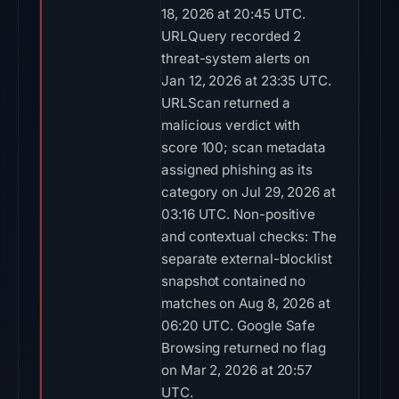
18, 2026 at 20:45 UTC.
URLQuery recorded 2
threat-system alerts on
Jan 12, 2026 at 23:35 UTC.
URLScan returned a
malicious verdict with
score 100; scan metadata
assigned phishing as its
category on Jul 29, 2026 at
03:16 UTC. Non-positive
and contextual checks: The
separate external-blocklist
snapshot contained no
matches on Aug 8, 2026 at
06:20 UTC. Google Safe
Browsing returned no flag
on Mar 2, 2026 at 20:57
UTC.