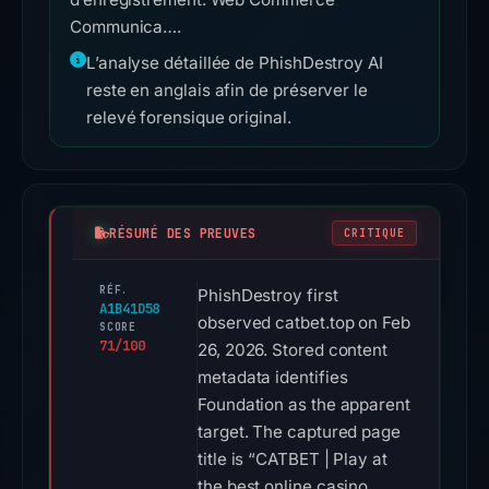
Communica….
L’analyse détaillée de PhishDestroy AI
reste en anglais afin de préserver le
relevé forensique original.
RÉSUMÉ DES PREUVES
CRITIQUE
RÉF.
PhishDestroy first
A1B41D58
observed catbet.top on Feb
SCORE
71/100
26, 2026. Stored content
metadata identifies
Foundation as the apparent
target. The captured page
title is “CATBET | Play at
the best online casino