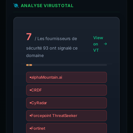
ANALYSE VIRUSTOTAL
7
View
/ Les fournisseurs de
on
sécurité 93 ont signalé ce
VT
domaine
alphaMountain.ai
CRDF
CyRadar
Forcepoint ThreatSeeker
Fortinet