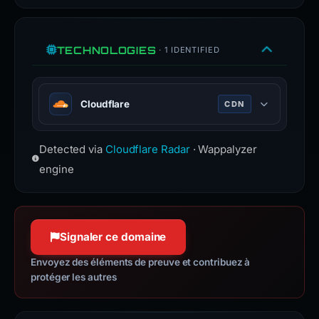
TECHNOLOGIES
· 1 IDENTIFIED
Cloudflare
CDN
Cloudflare is a web-infrastructure
Detected via
Cloudflare Radar
· Wappalyzer
and website-security company,
providing content-delivery-network
engine
services, DDoS mitigation, Internet
security, and distributed domain-
name-server services.
Signaler ce domaine
www.cloudflare.com
Confiance à 100 %
Envoyez des éléments de preuve et contribuez à
protéger les autres