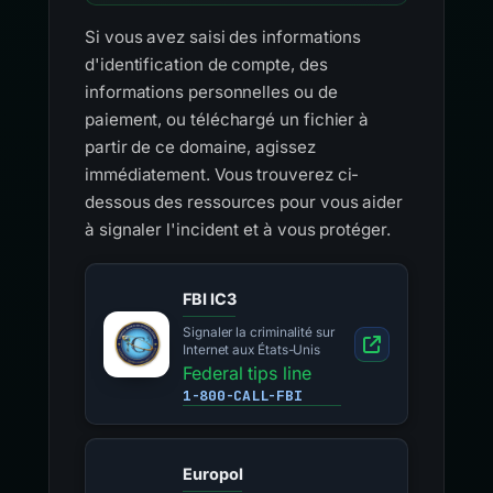
Si vous avez saisi des informations
d'identification de compte, des
informations personnelles ou de
paiement, ou téléchargé un fichier à
partir de ce domaine, agissez
immédiatement. Vous trouverez ci-
dessous des ressources pour vous aider
à signaler l'incident et à vous protéger.
FBI IC3
Signaler la criminalité sur
Internet aux États-Unis
Federal tips line
1-800-CALL-FBI
Europol