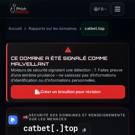
FR
›
›
Accueil
Rapports sur les domaines
catbet.top
⚠️
CE DOMAINE A ÉTÉ SIGNALÉ COMME
MALVEILLANT
Moteurs de sécurité signalant une détection : 7. Faites preuve
d’une extrême prudence – ne saisissez pas d’informations
d’identification ou d’informations personnelles.
Créer un brouillon pour révision
SÉCURITÉ DES DOMAINES ET RENSEIGNEMENTS
SUR LES MENACES
catbet[.]
top
Copier