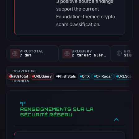
3 positive source findings
support the current
Foundation-themed crypto
scam classification.
VIRUSTOTAL
URLQUERY
URLSC
7 det
2 threat alerts
Signal
COUVERTURE
VirusTotal
DES
URLQuery
PhishStats
OTX
CF Radar
URLScan ca
DONNÉES
RENSEIGNEMENTS SUR LA
SÉCURITÉ RÉSEAU