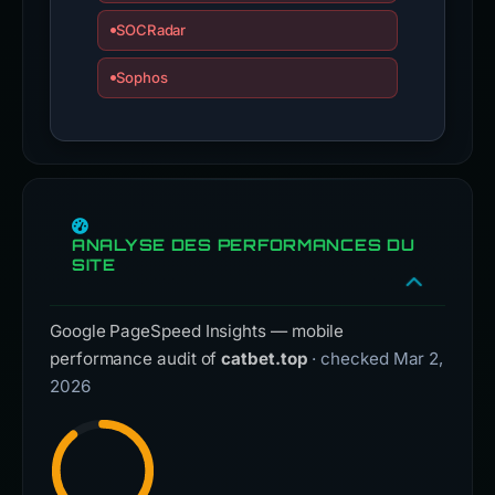
SOCRadar
Sophos
ANALYSE DES PERFORMANCES DU
SITE
Google PageSpeed Insights — mobile
performance audit of
catbet.top
· checked Mar 2,
2026