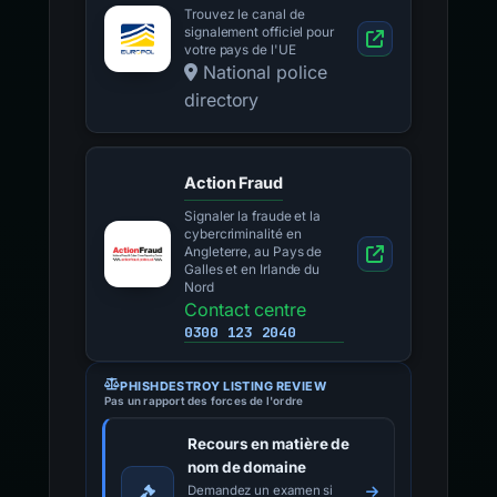
Trouvez le canal de
signalement officiel pour
votre pays de l'UE
National police
directory
Action Fraud
Signaler la fraude et la
cybercriminalité en
Angleterre, au Pays de
Galles et en Irlande du
Nord
Contact centre
0300 123 2040
PHISHDESTROY LISTING REVIEW
Pas un rapport des forces de l'ordre
Recours en matière de
nom de domaine
Demandez un examen si