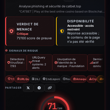
Analyse phishing et sécurité de catbet.top
“CATBET | Play at the best online casino based on Blockchain”
DISPONIBILITÉ
VERDICT DE
Accessible · accès
MENACE
restreint
Réponse accessible ;
Critique
le contenu de la page
71/100 score de preuve
n'a pas été vérifié
SIGNAUX DE RISQUE
URLQuery
Détections
Usurpation de
Dernier
threat
VirusTotal :
l'identité de la
actif
systems: 2
7/93
marque : Foundation
connu
alerts
7/93 VT
URLQuery: 2 threat alerts
26/02/2026
Indisponible depuis 06/06/2026
Foundation
Arnaque aux jeux de has
Crypto Scam
CDN
PARTAGER
71
/100