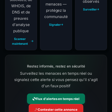
observés
menaces —
WHOIS, de
Surveiller
protégez la
DNS et de
communauté
preuves
d'analyse
Signaler
publique
Scanner
maintenant
Restez informés, restez en sécurité
Surveillez les menaces en temps réel ou
signalez cette alerte si vous pensez qu'il s'agit
d'un faux positif
Flux d'alertes en temps réel
Contester cette annonce