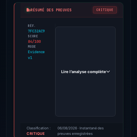
RÉSUMÉ DES PREUVES
CRITIQUE
RÉF.
PhishDestroy
7FC32AC9
first
SCORE
84/100
observed
MODE
aswapdigital.live
Evidence
v1
on
Oct
Lire l’analyse complète
19,
2025.
Evidence
score:
84/100
(a
triage
score,
Classification :
06/08/2026
· Instantané des
CRITIQUE
not
preuves enregistrées