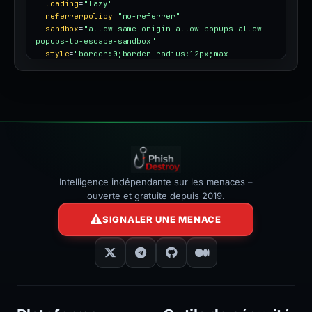
loading
=
"lazy"
referrerpolicy
=
"no-referrer"
sandbox
=
"allow-same-origin allow-popups allow-
popups-to-escape-sandbox"
style
=
"border:0;border-radius:12px;max-
width:100%"
></iframe>
Intelligence indépendante sur les menaces –
ouverte et gratuite depuis 2019.
SIGNALER UNE MENACE