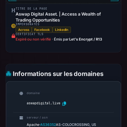
URLScan
TITRE DE LA PAGE
Aswap Digital Asset. | Access a Wealth of
captured
Trading Opportunities
the
IMPERSONATES
domain
Across
Facebook
LinkedIn
CERTIFICAT TLS
on
Expiré ou non vérifié
·
Émis par
Let's Encrypt / R13
Mar
4,
2026
at
01:21
Informations sur les domaines
UTC.
Negative
or
domaine
missing
aswapdigital.live
results
do
serveur / asn
not
·
Apache
AS36352
AS-COLOCROSSING, US