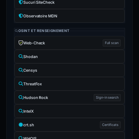
Sucuri SiteCheck
Observatoire MDN
OSINT ET RENSEIGNEMENT
Web-Check
Full scan
Shodan
Censys
ThreatFox
Hudson Rock
Sign-in search
IntelX
crt.sh
Certificats
WHOIS