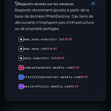
Rapports récents sur les menaces
6
Rapports récemment ajoutés à partir de la
base de données PhishDestroy. Ces liens de
découverte n’impliquent pas d’infrastructure
ou de propriété partagée.
www.xeno-executor.lol
15 VT
www.xeno.rest
14 VT
xeno-executor.lol
16 VT
comcastupdate1.weebly.com
11 VT
xfinityloginserver.weebly.com
10 VT
mailerxfinity.weebly.com
10 VT