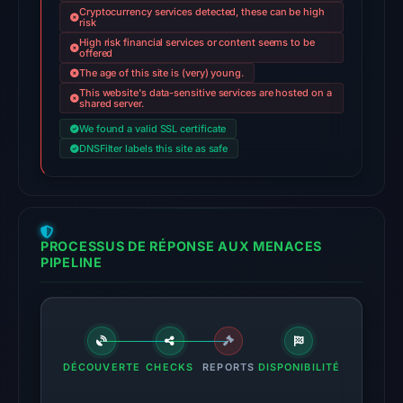
06:03
Cryptocurrency services detected, these can be high
risk
UTC.
High risk financial services or content seems to be
offered
No
The age of this site is (very) young.
conclusive
This website's data-sensitive services are hosted on a
shared server.
timestamped
We found a valid SSL certificate
HTTP
DNSFilter labels this site as safe
response
is
available;
current
PROCESSUS DE RÉPONSE AUX MENACES
reachability
PIPELINE
is
unverified.
Other
observations:
DÉCOUVERTE
CHECKS
REPORTS
DISPONIBILITÉ
No
external