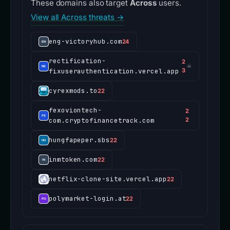
These domains also target
Across
users.
View all Across threats →
eng-victoryhub.com
24
rectification-
2
☠
fixuserauthentication.vercel.app
3
cyrexmods.to
22
fexoviontech-
2
com.cryptofinancetrack.com
2
hungfapeper.sbs
22
inmtoken.com
22
netflix-clone-site.vercel.app
22
polymarket-login.at
22