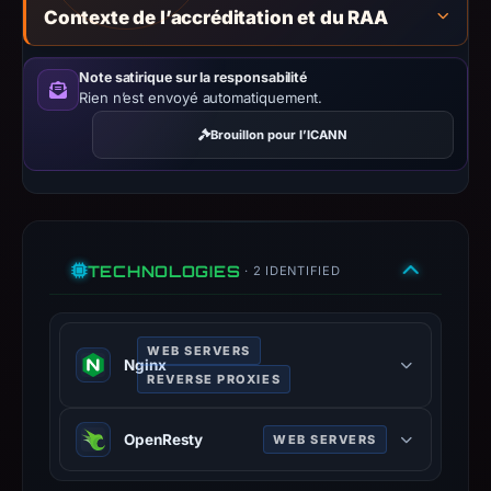
Contexte de l’accréditation et du RAA
Infrastructure
details
may
Note satirique sur la responsabilité
Rien n’est envoyé automatiquement.
have
changed
Brouillon pour l’ICANN
since
collection.
This
report
TECHNOLOGIES
· 2 IDENTIFIED
summarizes
time-
bound
WEB SERVERS
Nginx
observations,
REVERSE PROXIES
not
Nginx is a web server that can also
a
OpenResty
WEB SERVERS
be used as a reverse proxy, load
live
balancer, mail proxy and HTTP
guarantee.
OpenResty is a web platform based