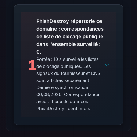
no
flag
PhishDestroy répertorie ce
on
domaine ; correspondances
Mar
de liste de blocage publique
3,
dans l'ensemble surveillé :
2026
0.
at
1
Portée : 10 a surveillé les listes
04:14
de blocage publiques. Les
UTC.
signaux du fournisseur et DNS
AlienVault
sont affichés séparément.
OTX
Dernière synchronisation
recorded
06/08/2026. Correspondance
0
avec la base de données
community
PhishDestroy : confirmée.
pulse
references
on
Mar