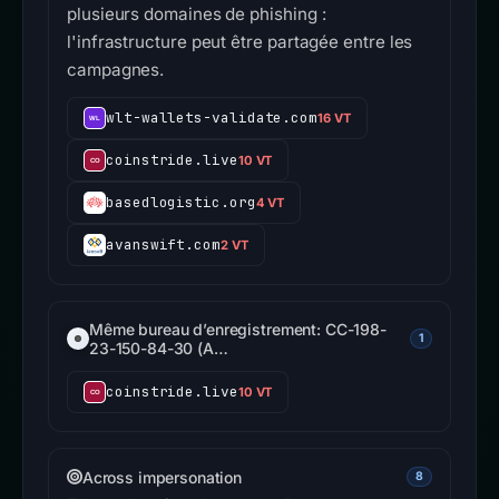
plusieurs domaines de phishing :
l'infrastructure peut être partagée entre les
campagnes.
wlt-wallets-validate.com
16 VT
coinstride.live
10 VT
basedlogistic.org
4 VT
avanswift.com
2 VT
Même bureau d’enregistrement: CC-198-
1
23-150-84-30 (A…
coinstride.live
10 VT
Across impersonation
8