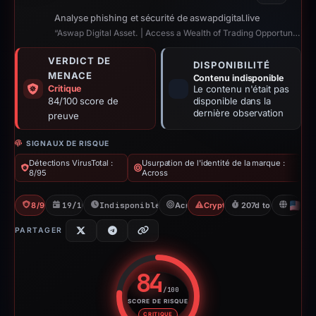
Analyse phishing et sécurité de aswapdigital.live
“Aswap Digital Asset. | Access a Wealth of Trading Opportunities”
VERDICT DE
DISPONIBILITÉ
MENACE
Contenu indisponible
Critique
Le contenu n'était pas
84/100 score de
disponible dans la
dernière observation
preuve
SIGNAUX DE RISQUE
Détections VirusTotal :
Usurpation de l'identité de la marque :
8/95
Across
8/95 VT
19/10/2025
Indisponible depuis 14/05/2026
Across
Crypto Scam
207d to unavailabl
U
PARTAGER
84
/100
SCORE DE RISQUE
Score de risque : 84 sur 100. 
CRITIQUE