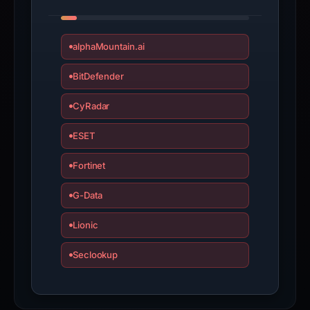
alphaMountain.ai
BitDefender
CyRadar
ESET
Fortinet
G-Data
Lionic
Seclookup