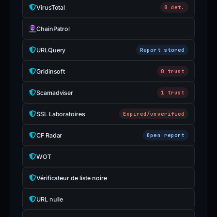
VirusTotal
8 det.
ChainPatrol
URLQuery
Report stored
Gridinsoft
0 trust
Scamadviser
1 trust
SSL Laboratoires
Expired/unverified
CF Radar
Open report
WOT
Vérificateur de liste noire
URL nulle