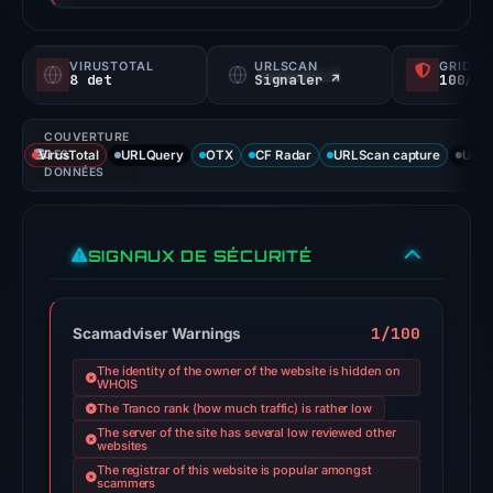
a
probability).
VIRUSTOTAL
URLSCAN
GRIDIN
8 det
Signaler ↗
100/
Threat
signals:
COUVERTURE
8
VirusTotal
DES
URLQuery
OTX
CF Radar
URLScan capture
URLS
of
DONNÉES
95
VirusTotal
SIGNAUX DE SÉCURITÉ
engines
flagged
the
1/100
Scamadviser Warnings
domain
on
The identity of the owner of the website is hidden on
WHOIS
Feb
The Tranco rank (how much traffic) is rather low
23,
The server of the site has several low reviewed other
websites
2026
The registrar of this website is popular amongst
at
scammers