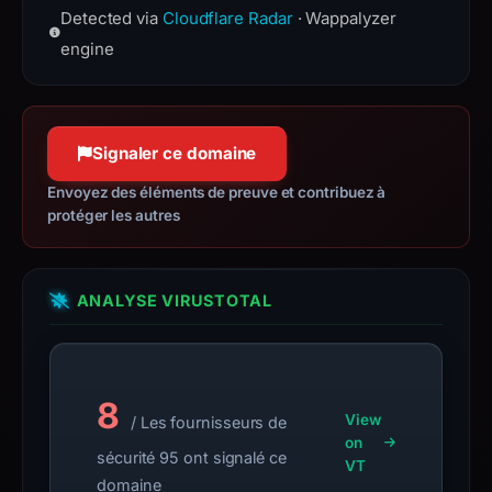
cache.
Avoid
Detected via
Cloudflare Radar
· Wappalyzer
on nginx which can run Lua scripts
interacting
nginx.org
using its LuaJIT engine.
engine
with
Confiance à 100 %
openresty.org
the
Confiance à 100 %
domain;
submit
Signaler ce domaine
an
Envoyez des éléments de preuve et contribuez à
appeal
protéger les autres
if
the
report
ANALYSE VIRUSTOTAL
is
inaccurate.
8
View
/ Les fournisseurs de
on
sécurité 95 ont signalé ce
VT
domaine