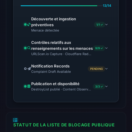
blocklist
13/14
matches
Découverte et ingestion
were
préventives
1/1 ✓
recorded
Menace détectée
in
the
Contrôles relatifs aux
renseignements sur les menaces
9/9 ✓
snapshot
URLScan.io Capture · Cloudflare Radar Report · Web Archive · Vi
from
Aug
Notification Records
PENDING
6,
Complaint Draft Available
2026
Publication et disponibilité
at
3/3 ✓
DestroyList publié · Content Observed Unavailable · Délai avant 
18:20
UTC.
Google
Safe
Browsing
STATUT DE LA LISTE DE BLOCAGE PUBLIQUE
recorded