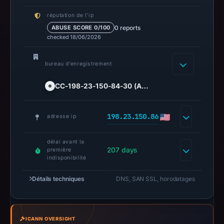
establish
safety.
réputation de l’ip
0 reports
ABUSE SCORE 0/100
Context:
checked 18/06/2026
registrar
CC-
bureau d’enregistrement
198-
23-
CC-198-23-150-84-30 (A…
150-
84-
198.23.150.86
adresse ip
30
(ASN:
délai avant la
36352),
207 days
première
IP
indisponibilité
address
Détails techniques
DNS, SAN SSL, horodatages
198.23.150.86,
apparent
target
ICANN OVERSIGHT
Across.