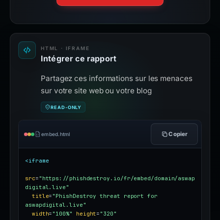
HTML · IFRAME
Intégrer ce rapport
Partagez ces informations sur les menaces
sur votre site web ou votre blog
READ-ONLY
Copier
embed.html
<iframe
src
=
"https://phishdestroy.io/fr/embed/domain/aswap
digital.live"
title
=
"PhishDestroy threat report for 
aswapdigital.live"
width
=
"100%"
height
=
"320"