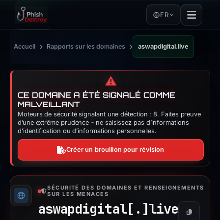
FR
›
›
Accueil
Rapports sur les domaines
aswapdigital.live
⚠️
CE DOMAINE A ÉTÉ SIGNALÉ COMME
MALVEILLANT
Moteurs de sécurité signalant une détection : 8. Faites preuve
d’une extrême prudence – ne saisissez pas d’informations
d’identification ou d’informations personnelles.
Créer un brouillon pour révision
SÉCURITÉ DES DOMAINES ET RENSEIGNEMENTS
SUR LES MENACES
aswapdigital[.]
live
Copier