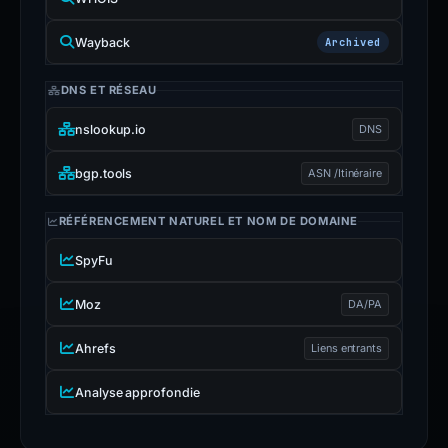
Wayback
Archived
DNS ET RÉSEAU
nslookup.io
DNS
bgp.tools
ASN /Itinéraire
RÉFÉRENCEMENT NATUREL ET NOM DE DOMAINE
SpyFu
Moz
DA/PA
Ahrefs
Liens entrants
Analyse approfondie