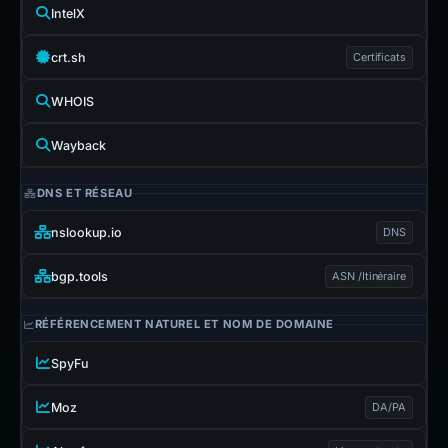
IntelX
crt.sh
Certificats
WHOIS
Wayback
DNS ET RÉSEAU
nslookup.io
DNS
bgp.tools
ASN /Itinéraire
RÉFÉRENCEMENT NATUREL ET NOM DE DOMAINE
SpyFu
Moz
DA/PA