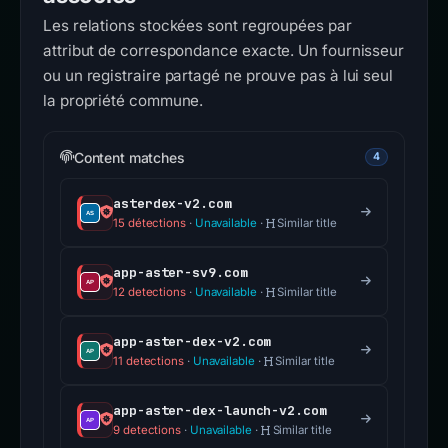
Les relations stockées sont regroupées par
attribut de correspondance exacte. Un fournisseur
ou un registraire partagé ne prouve pas à lui seul
la propriété commune.
Content matches
4
asterdex-v2.com
15 détections
·
Unavailable
·
Similar title
app-aster-sv9.com
12 detections
·
Unavailable
·
Similar title
app-aster-dex-v2.com
11 detections
·
Unavailable
·
Similar title
app-aster-dex-launch-v2.com
9 detections
·
Unavailable
·
Similar title