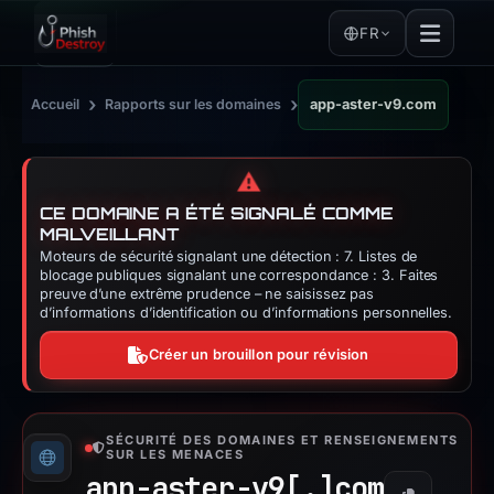
FR
›
›
Accueil
Rapports sur les domaines
app-aster-v9.com
⚠️
CE DOMAINE A ÉTÉ SIGNALÉ COMME
MALVEILLANT
Moteurs de sécurité signalant une détection : 7. Listes de
blocage publiques signalant une correspondance : 3. Faites
preuve d’une extrême prudence – ne saisissez pas
d’informations d’identification ou d’informations personnelles.
Créer un brouillon pour révision
SÉCURITÉ DES DOMAINES ET RENSEIGNEMENTS
SUR LES MENACES
app-aster-v9[.]
com