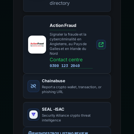
directory
Action Fraud
Signaler la fraude et la
cybercriminalité en
Angleterre, au Pays de
Galles et en Irlande du
Nord
Contact centre
0300 123 2040
Chainabuse
Report a crypto wallet, transaction, or
phishing URL
SEAL -ISAC
Security Alliance crypto threat
intelligence
PHISHDESTROY LISTING REVIEW