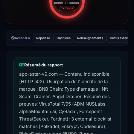
SCORE DE RISQUE
Score de risque : 85 sur 100. 
CRITIQUE
Accéder à
Réponse
Captures
Renseignements
Outils externes
Résumé du rapport
app-aster-v9.com — Contenu indisponible
(HTTP 502). Usurpation de l'identité de la
marque : BNB Chain; Type d'arnaque : Nft
Scam; Drainer: Angel Drainer. Résumé des
preuves: VirusTotal 7/95 (ADMINUSLabs,
alphaMountain.ai, CyRadar, Forcepoint
ThreatSeeker, Fortinet); 3 external blocklist
matches (Polkadot, Enkrypt, Codeesura);
PhishDestroy score 85/100. Bureau