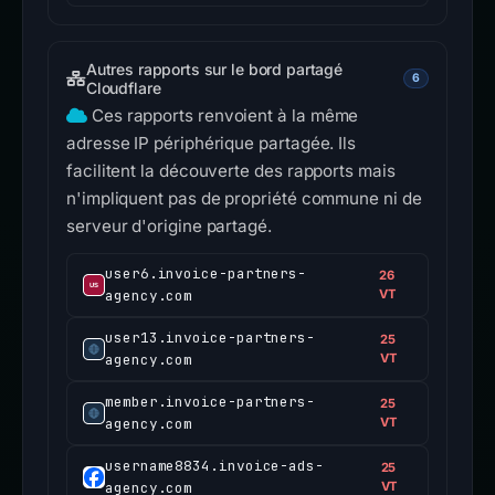
Autres rapports sur le bord partagé
6
Cloudflare
Ces rapports renvoient à la même
adresse IP périphérique partagée. Ils
facilitent la découverte des rapports mais
n'impliquent pas de propriété commune ni de
serveur d'origine partagé.
user6.invoice-partners-
26
agency.com
VT
user13.invoice-partners-
25
agency.com
VT
member.invoice-partners-
25
agency.com
VT
username8834.invoice-ads-
25
agency.com
VT