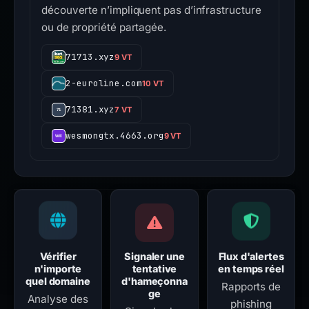
découverte n’impliquent pas d’infrastructure
ou de propriété partagée.
71713.xyz
9 VT
2-euroline.com
10 VT
71381.xyz
7 VT
wesmongtx.4663.org
9 VT
Vérifier
Signaler une
Flux d'alertes
n'importe
tentative
en temps réel
quel domaine
d'hameçonna
Rapports de
ge
Analyse des
phishing