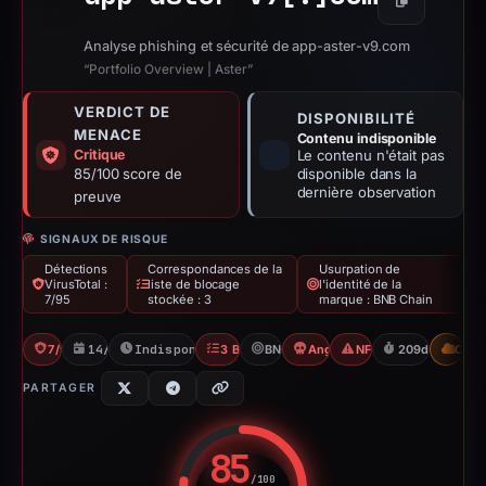
Copier
Analyse phishing et sécurité de app-aster-v9.com
“Portfolio Overview | Aster”
VERDICT DE
DISPONIBILITÉ
MENACE
Contenu indisponible
Critique
Le contenu n'était pas
85/100 score de
disponible dans la
dernière observation
preuve
SIGNAUX DE RISQUE
Détections
Correspondances de la
Usurpation de
VirusTotal :
liste de blocage
l'identité de la
7/95
stockée : 3
marque : BNB Chain
7/95 VT
14/10/2025
Indisponible depuis 12/05/2026
3 Blocklists
BNB Chain
Angel Drainer
NFT Scam
209d to unavai
CDN
PARTAGER
85
/100