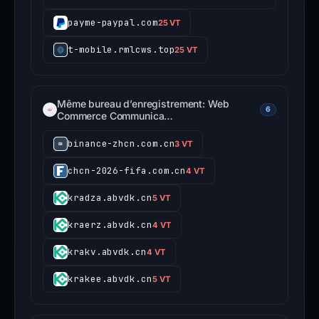
payme-paypal.com
25 VT
t-mobile.rmlcws.top
25 VT
Même bureau d’enregistrement: Web
6
Commerce Communica…
binance-zhcn.com.cn
3 VT
chcn-2026-fifa.com.cn
4 VT
kradza.abvdk.cn
5 VT
kraerz.abvdk.cn
4 VT
krakv.abvdk.cn
4 VT
krakee.abvdk.cn
5 VT