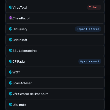
VirusTotal
7 det.
ChainPatrol
URLQuery
Report stored
Gridinsoft
SSL Laboratoires
CF Radar
Open report
WOT
ScamAdviser
Vérificateur de liste noire
URL nulle