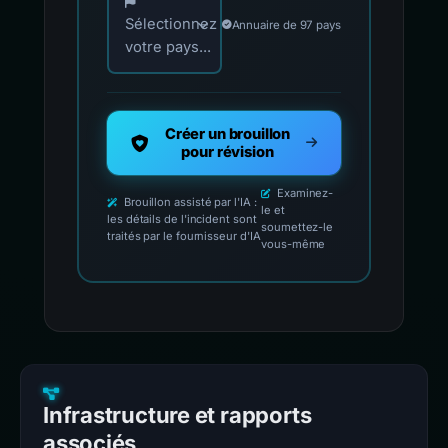
Sélectionnez
Annuaire de 97 pays
votre pays...
Créer un brouillon
pour révision
Examinez-
Brouillon assisté par l'IA :
le et
les détails de l'incident sont
soumettez-le
traités par le fournisseur d'IA
vous-même
Infrastructure et rapports
associés