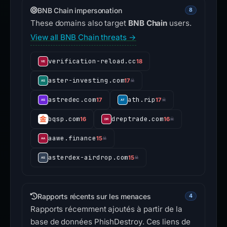
BNB Chain impersonation
8
These domains also target
BNB Chain
users.
View all BNB Chain threats →
verification-reload.cc
18
aster-investing.com
17
☠
astredec.com
ath.rip
17
17
☠
bqsp.com
dreptrade.com
16
16
☠
aawe.finance
15
☠
asterdex-airdrop.com
15
☠
Rapports récents sur les menaces
4
Rapports récemment ajoutés à partir de la
base de données PhishDestroy. Ces liens de