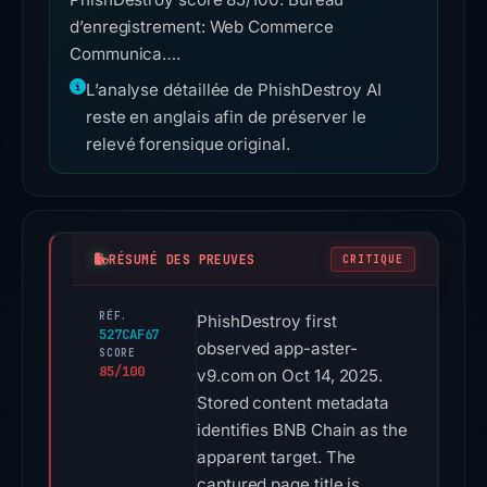
d’enregistrement: Web Commerce
Communica….
L’analyse détaillée de PhishDestroy AI
reste en anglais afin de préserver le
relevé forensique original.
RÉSUMÉ DES PREUVES
CRITIQUE
RÉF.
PhishDestroy first
527CAF67
observed app-aster-
SCORE
85/100
v9.com on Oct 14, 2025.
Stored content metadata
identifies BNB Chain as the
apparent target. The
captured page title is