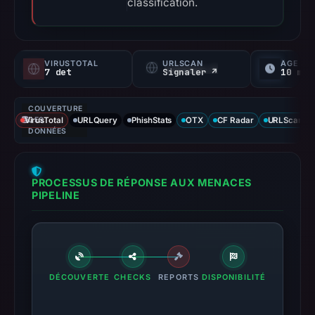
classification.
VIRUSTOTAL
URLSCAN
ÂGE
7 det
Signaler ↗
10 mo
COUVERTURE
VirusTotal
DES
URLQuery
PhishStats
OTX
CF Radar
URLScan ca
DONNÉES
PROCESSUS DE RÉPONSE AUX MENACES
PIPELINE
DÉCOUVERTE
CHECKS
REPORTS
DISPONIBILITÉ