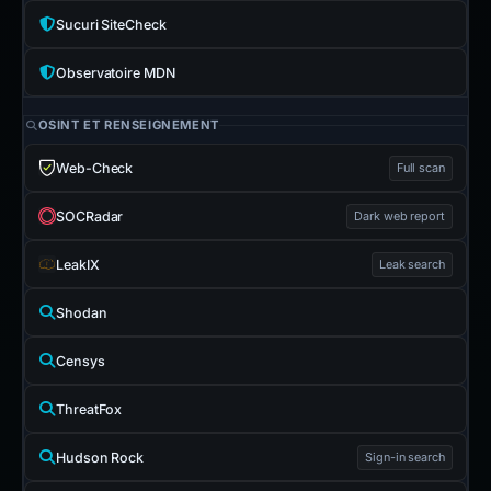
Sucuri SiteCheck
Observatoire MDN
OSINT ET RENSEIGNEMENT
Web-Check
Full scan
SOCRadar
Dark web report
LeakIX
Leak search
Shodan
Censys
ThreatFox
Hudson Rock
Sign-in search