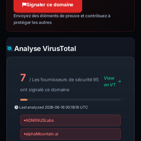
Signaler ce domaine
Envoyez des éléments de preuve et contribuez à
protéger les autres
Analyse VirusTotal
7
View
/ Les fournisseurs de sécurité 95
on VT
ont signalé ce domaine
Last analyzed
2026-06-16 00:18:16 UTC
ADMINUSLabs
alphaMountain.ai