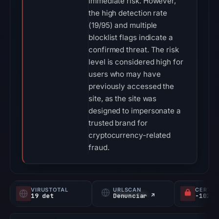
immediate risk. However,
the high detection rate
(19/95) and multiple
blocklist flags indicate a
confirmed threat. The risk
level is considered high for
users who may have
previously accessed the
site, as the site was
designed to impersonate a
trusted brand for
cryptocurrency-related
fraud.
VIRUSTOTAL
URLSCAN
CERTIF
19 det
Denunciar ↗