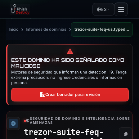
ES
›
›
Inicio
Informes de dominios
trezor-suite-feq-us.typedream.app
⚠️
ESTE DOMINIO HA SIDO SEÑALADO COMO
MALICIOSO
Motores de seguridad que informan una detección: 19. Tenga
extrema precaución: no ingrese credenciales o información
personal.
Crear borrador para revisión
SEGURIDAD DE DOMINIO E INTELIGENCIA SOBRE
AMENAZAS
trezor-suite-feq-
Copiar