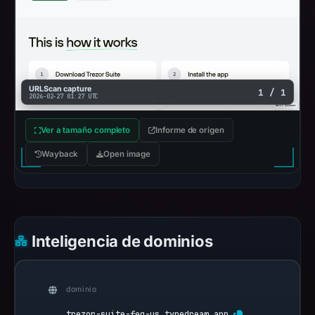
URLScan capture
1 / 1
2026-02-27 01:27 UTC
Ver a tamaño completo
Informe de origen
Wayback
Open image
Inteligencia de dominios
dominio
trezor-suite-feq-us.typedream.app