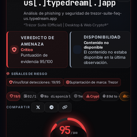
us[.]
typedream[.]
app
Análisis de phishing y seguridad de trezor-suite-feq-
us.typedream.app
“Trézor Suite (Official) | Desktop & Web Crypto®”
DISPONIBILIDAD
VEREDICTO DE
Contenido no
AMENAZA
disponible
Crítico
El contenido no estaba
Puntuación de
disponible en la última
evidencia 95/100
observación.
SEÑALES DE RIESGO
VirusTotal detecciones: 19/95
Suplantación de marca: Trezor
19/95 VT
02/12/2025
No disponible desde 06/06/2026
Trezor
Crypto Scam
89d to unavailabl
CDN
COMPARTIR
95
/100