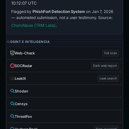
10:12:07 UTC
Flagged by
PhishFort Detection System
on Jan 7, 2026
— automated submission, not a user testimony. Source:
ChainAbuse (TRM Labs)
.
OSINT E INTELIGENCIA
Web-Check
Full scan
SOCRadar
Dark web report
LeakIX
Leak search
Shodan
Censys
ThreatFox
Sign-in search