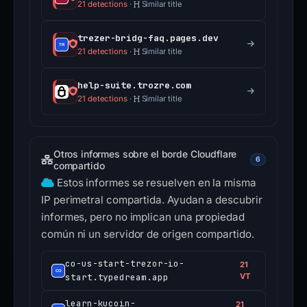
21 detections
·
Similar title
trezer-bridg-faq.pages.dev
21 detections
·
Similar title
help-suite.trozre.com
21 detections
·
Similar title
Otros informes sobre el borde Cloudflare
6
compartido
Estos informes se resuelven en la misma
IP perimetral compartida. Ayudan a descubrir
informes, pero no implican una propiedad
común ni un servidor de origen compartido.
co-us-start-trezor-io-
21
start.typedream.app
VT
learn-kucoin-
21