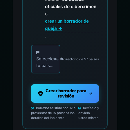
oficiales de cibercrimen
o
crear un borrador de
queja →
.
Elija su país para los contactos oficiales de i
Selecciona
directorio de 97 países
tu país...
Crear borrador para
revisión
Borrador asistido por IA: el
Revíselo y
proveedor de IA procesa los
envíelo
detalles del incidente
usted mismo