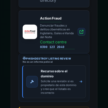
directory
Action Fraud
Denunciar fraudes y
delitos cibernéticos en
Inglaterra, Gales e Irlanda
del Norte
Contact centre
0300 123 2040
PHISHDESTROY LISTING REVIEW
No es un informe policial
Recurso sobre el
dominio
Solicite una revisión si es
propietario de este dominio
y cree que el listado es
incorrecto