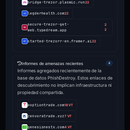
bridge-trezor.plasmic.run
22
legderhealth.com
22
secure-trezor-get-
2
web.typedream.app
2
started-trezorr-en.framer.ai
22
Informes de amenazas recientes
4
Informes agregados recientemente de la
base de datos PhishDestroy. Estos enlaces de
descubrimiento no implican infraestructura ni
propiedad compartida.
eoptiontrade.com
18 VT
zenvoratrade.xyz
7 VT
genesisnestx.com
4 VT