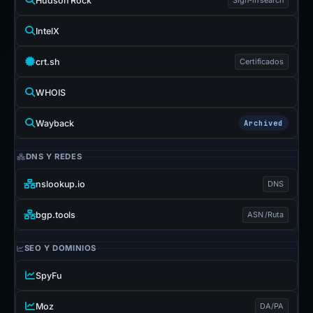
Hudson Rock
IntelX
crt.sh
Certificados
WHOIS
Wayback
Archived
DNS Y REDES
nslookup.io
DNS
bgp.tools
ASN /Ruta
SEO Y DOMINIOS
SpyFu
Moz
DA/PA