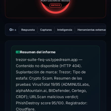
PUNTUACIÓN DE RIESGO
Puntuación de riesgo: 95 sobre
CRÍTICO
Ir a
Respuesta
Capturas
Inteligencia
Herramientas externas
Resumen del informe
trezor-suite-feq-us.typedream.app —
Contenido no disponible (HTTP 404).
Suplantación de marca: Trezor; Tipo de
estafa: Crypto Scam. Resumen de las
pruebas: VirusTotal 19/95 (ADMINUSLabs,
alphaMountain.ai, BitDefender, Certego,
CRDF); URLScan malicious verdict;
PhishDestroy score 95/100. Registrador:
Cloudflare.