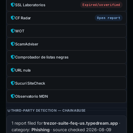
SSL Laboratorios
Expired/unverified
CF Radar
Open report
WOT
ScamAdviser
Comprobador de listas negras
URL nula
Sucuri SiteCheck
Observatorio MDN
THIRD-PARTY DETECTION — CHAINABUSE
1 report filed for
trezor-suite-feq-us.typedream.app
·
category:
Phishing
· source checked
2026-08-09