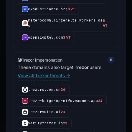
exodusfinance.org
3 VT
meterocowh.firzegelta.workers.de
8
v
VT
openaigpt4v.com
3 VT
Trezor impersonation
8
These domains also target
Trezor
users.
View all Trezor threats →
trezors.com.cn
24
trezr-brige-us-nifo.wasmer.app
24
trezorsuite.at
23
verifytrezor.io
23