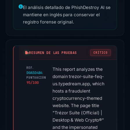
El análisis detallado de PhishDestroy AI se
mantiene en inglés para conservar el
registro forense original.
RESUMEN DE LAS PRUEBAS
CRÍTICO
REF.
This report analyzes the
D0A5D4B4
domain trezor-suite-feq-
PUNTUACIÓN
95/100
us.typedream.app, which
hosts a fraudulent
cryptocurrency-themed
website. The page title
"Trézor Suite (Official) |
Desktop & Web Crypto®"
and the impersonated