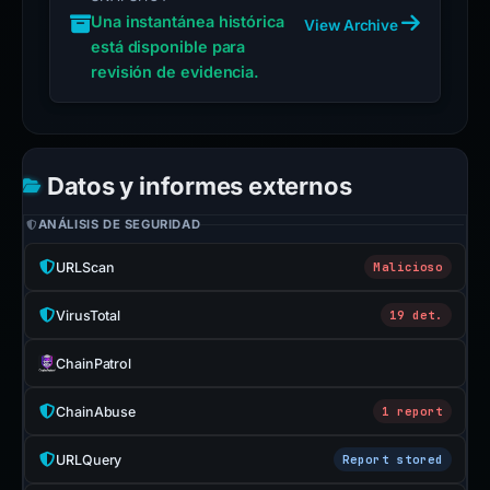
Una instantánea histórica
View Archive
está disponible para
revisión de evidencia.
Datos y informes externos
ANÁLISIS DE SEGURIDAD
URLScan
Malicioso
VirusTotal
19 det.
ChainPatrol
ChainAbuse
1 report
URLQuery
Report stored