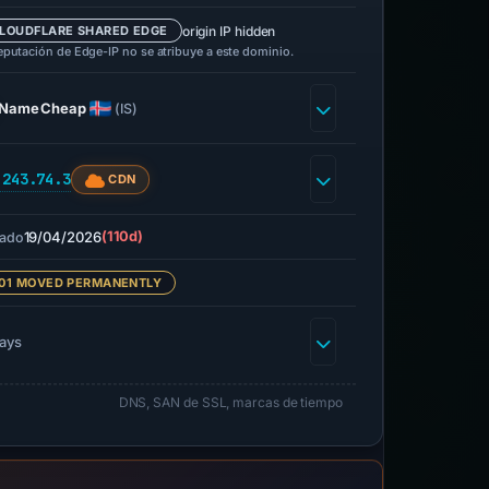
origin IP hidden
LOUDFLARE SHARED EDGE
eputación de Edge-IP no se atribuye a este dominio.
NameCheap
(IS)
.243.74.3
CDN
19/04/2026
(110d)
ado
01 MOVED PERMANENTLY
days
DNS, SAN de SSL, marcas de tiempo