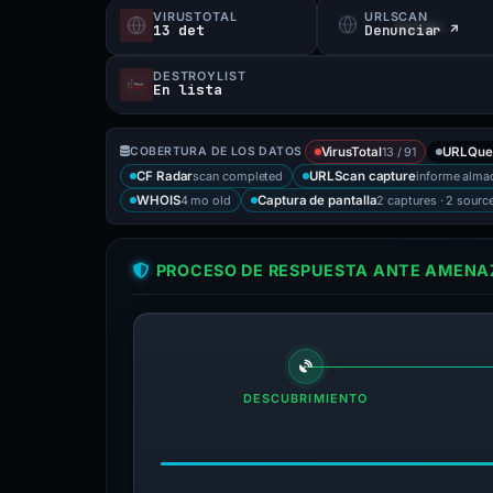
VIRUSTOTAL
URLSCAN
13 det
Denunciar ↗
DESTROYLIST
En lista
13 / 91
COBERTURA DE LOS DATOS
VirusTotal
URLQue
scan completed
informe alma
CF Radar
URLScan capture
4 mo old
2 captures · 2 sourc
WHOIS
Captura de pantalla
PROCESO DE RESPUESTA ANTE AMENAZ
DESCUBRIMIENTO