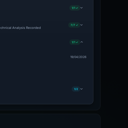
1/1 ✓
7/7 ✓
Technical Analysis Recorded
1/1 ✓
19/04/2026
1/2