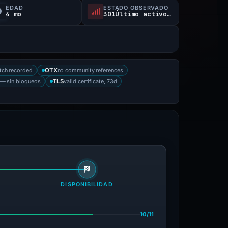
EDAD
ESTADO OBSERVADO
4 mo
301Último activo conocido
tch recorded
no community references
OTX
— sin bloqueos
valid certificate, 73d
TLS
DISPONIBILIDAD
10/11