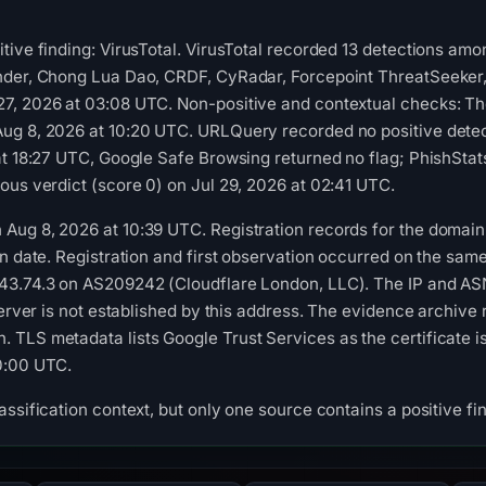
tive finding: VirusTotal. VirusTotal recorded 13 detections a
der, Chong Lua Dao, CRDF, CyRadar, Forcepoint ThreatSeeker, Fo
7, 2026 at 03:08 UTC. Non-positive and contextual checks: The
ug 8, 2026 at 10:20 UTC. URLQuery recorded no positive dete
 at 18:27 UTC, Google Safe Browsing returned no flag; PhishSt
ous verdict (score 0) on Jul 29, 2026 at 02:41 UTC.
ug 8, 2026 at 10:39 UTC. Registration records for the domain 
n date. Registration and first observation occurred on the same
43.74.3 on AS209242 (Cloudflare London, LLC). The IP and ASN
server is not established by this address. The evidence archive 
TLS metadata lists Google Trust Services as the certificate iss
0:00 UTC.
ssification context, but only one source contains a positive fi