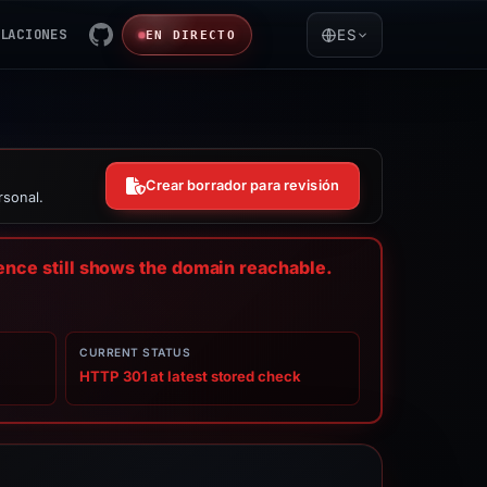
LACIONES
ES
EN DIRECTO
Crear borrador para revisión
rsonal.
dence still shows the domain reachable.
CURRENT STATUS
HTTP 301 at latest stored check