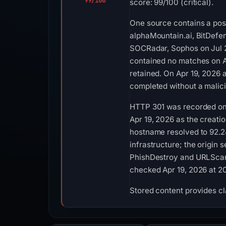
99/100
score: 99/100 (critical).
One source contains a posi
alphaMountain.ai, BitDefen
SOCRadar, Sophos on Jul 2
contained no matches on A
retained. On Apr 19, 2026
completed without a malici
HTTP 301 was recorded on A
Apr 19, 2026 as the creatio
hostname resolved to 92.2
infrastructure; the origin 
PhishDestroy and URLScan. 
checked Apr 19, 2026 at 2
Stored content provides cla