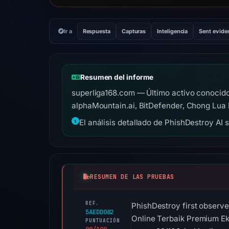
Ir a
Respuesta
Capturas
Inteligencia
Sent evide
Resumen del informe
superliga168.com — Último activo conocido
alphaMountain.ai, BitDefender, Chong Lua
El análisis detallado de PhishDestroy AI 
RESUMEN DE LAS PRUEBAS
REF.
PhishDestroy first observe
5AEDD082
Online Terbaik Premium Eks
PUNTUACIÓN