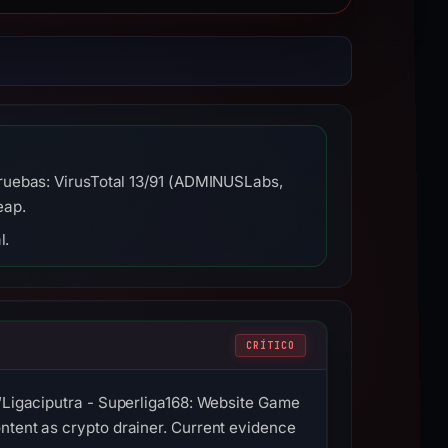
pruebas: VirusTotal 13/91 (ADMINUSLabs,
eap.
l.
CRÍTICO
 “Ligaciputra - Superliga168: Website Game
ntent as crypto drainer. Current evidence