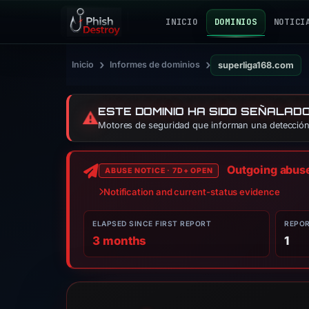
INICIO
DOMINIOS
NOTICI
›
›
Inicio
Informes de dominios
superliga168.com
ESTE DOMINIO HA SIDO SEÑALAD
⚠️
Motores de seguridad que informan una detección:
Outgoing abuse 
ABUSE NOTICE · 7D+ OPEN
Notification and current-status evidence
ELAPSED SINCE FIRST REPORT
REPO
3 months
1