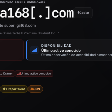
LIGENCIA SOBRE AMENAZAS
a168[.]
com
Copiar
 de superliga168.com
 Online Terbaik Premium Eksklusif Ind...”
DISPONIBILIDAD
Último activo conocido
Última observación de accesibilidad almacena
to Drainer
Último activo conocido
1 Report Sent
CDN