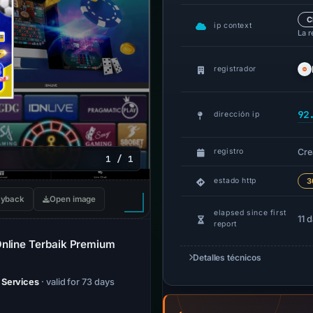
C
ip context
La r
registrador
92
dirección ip
Cre
registro
1 / 1
estado http
3
yback
Open image
elapsed since first
11 
report
Online Terbaik Premium
Detalles técnicos
 Services
· valid for 73 days