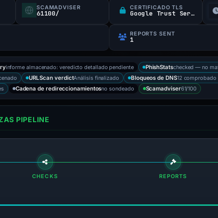
SCAMADVISER
CERTIFICADO TLS
61100/
Google Trust Services
REPORTS SENT
1
informe almacenado: veredicto detallado pendiente
checked — no ma
ry
PhishStats
cenado
Análisis finalizado
12 comprobado 
URLScan verdict
Bloqueos de DNS
es
no sondeado
61/100
Cadena de redireccionamientos
Scamadviser
AS PIPELINE
CHECKS
REPORTS