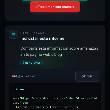
Reclamar este anuncio
HTML · IFRAME
Incrustar este informe
Comparte esta información sobre amenazas
en tu página web o blog
READ-ONLY
Copiar
embed.html
<iframe
src
=
"https://phishdestroy.io/es/embed/domain/salal
atour.com"
title
=
"PhishDestroy threat report for 