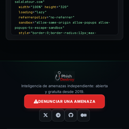
salalatour.com"
width
=
"100%"
height
=
"320"
loading
=
"lazy"
referrerpolicy
=
"no-referrer"
sandbox
=
"allow-same-origin allow-popups allow-
popups-to-escape-sandbox"
style
=
"border:0;border-radius:12px;max-
width:100%"
></iframe>
Inteligencia de amenazas independiente: abierta
y gratuita desde 2019.
DENUNCIAR UNA AMENAZA