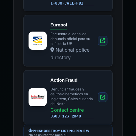
1-800-CALL-FBI
Europol
Encuentre el canal de
denuncia oficial para su
país de la UE
National police
directory
Action Fraud
Denunciar fraudes y
delitos cibernéticos en
Inglaterra, Gales e Irlanda
del Norte
Contact centre
0300 123 2040
PHISHDESTROY LISTING REVIEW
No es un informe policial