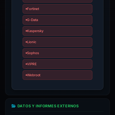
submit
Fortinet
an
appeal
G-Data
if
the
Kaspersky
report
Lionic
is
inaccurate.
Sophos
VIPRE
Webroot
DATOS Y INFORMES EXTERNOS