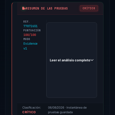
RESUMEN DE LAS PRUEBAS
CRÍTICO
REF.
PhishDestroy
77072651
first
PUNTUACIÓN
100/100
observed
MODO
salalatour.com
Evidence
v1
on
Mar
Leer el análisis completo
16,
2026.
Evidence
score:
100/100
(a
triage
score,
Clasificación:
06/08/2026
· Instantánea de
CRÍTICO
not
pruebas guardada