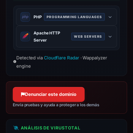
GoDaddy.com,
LLC,
PHP
PROGRAMMING LANGUAGES
IP
address
Server-side scripting language
Apache HTTP
92.205.173.164,
designed for web development.
WEB SERVERS
Server
registration
date
Most widely used open-source HTTP
Detected via
Cloudflare Radar
Dec
· Wappalyzer
server software.
14,
engine
2024,
apparent
target
Denunciar este dominio
Facebook.
Infrastructure
Envía pruebas y ayuda a proteger a los demás
details
may
have
ANÁLISIS DE VIRUSTOTAL
changed