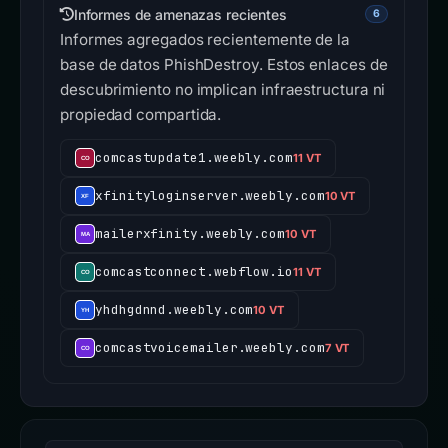
Informes de amenazas recientes
6
Informes agregados recientemente de la
base de datos PhishDestroy. Estos enlaces de
descubrimiento no implican infraestructura ni
propiedad compartida.
comcastupdate1.weebly.com
11 VT
xfinityloginserver.weebly.com
10 VT
mailerxfinity.weebly.com
10 VT
comcastconnect.webflow.io
11 VT
yhdhgdnnd.weebly.com
10 VT
comcastvoicemailer.weebly.com
7 VT