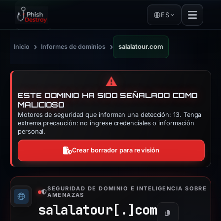
ES
›
›
Inicio
Informes de dominios
salalatour.com
⚠️
ESTE DOMINIO HA SIDO SEÑALADO COMO
MALICIOSO
Motores de seguridad que informan una detección: 13. Tenga
extrema precaución: no ingrese credenciales o información
personal.
Crear borrador para revisión
SEGURIDAD DE DOMINIO E INTELIGENCIA SOBRE
AMENAZAS
salalatour[.]
com
Copiar