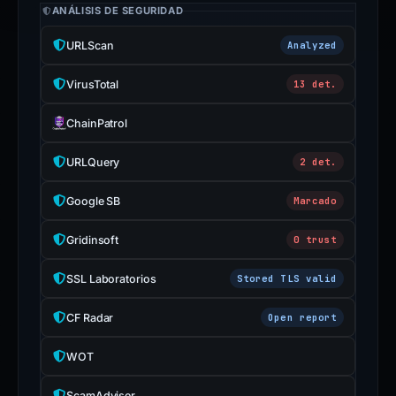
ANÁLISIS DE SEGURIDAD
URLScan
Analyzed
VirusTotal
13 det.
ChainPatrol
URLQuery
2 det.
Google SB
Marcado
Gridinsoft
0 trust
SSL Laboratorios
Stored TLS valid
CF Radar
Open report
WOT
ScamAdviser