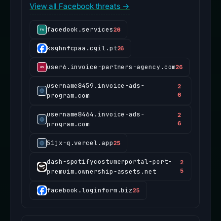
View all Facebook threats →
facedook.services
26
ksghnfcpaa.cgil.pt
26
user6.invoice-partners-agency.com
26
username8459.invoice-ads-
2
program.com
6
username8464.invoice-ads-
2
program.com
6
51jx-q.vercel.app
25
dash-spotifycostumerportal-port-
2
premuim.ownership-assets.net
5
facebook.loginform.biz
25