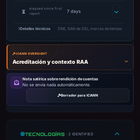
domain
on
elapsed since first
7 days
report
Mar
24,
Detalles técnicos
DNS, SAN de SSL, marcas de tiempo
2026
at
11:15
ICANN OVERSIGHT
UTC.
Acreditación y contexto RAA
Negative
or
missing
Nota satírica sobre rendición de cuentas
No se envía nada automáticamente.
results
do
Borrador para ICANN
not
establish
safety.
Context:
TECNOLOGÍAS
· 2 IDENTIFIED
registrar