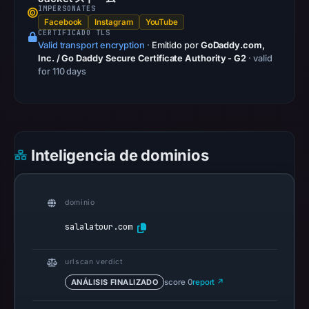
IMPERSONATES
6,
Facebook
Instagram
YouTube
2026
CERTIFICADO TLS
Valid transport encryption
·
Emitido por
GoDaddy.com,
at
Inc. / Go Daddy Secure Certificate Authority - G2
· valid
10:20
for 110 days
UTC.
AlienVault
OTX
recorded
Inteligencia de dominios
0
community
pulse
dominio
references
on
salalatour.com
Mar
16,
urlscan verdict
2026
ANÁLISIS FINALIZADO
score 0
report ↗
at
14:31