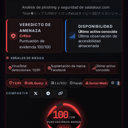
Análisis de phishing y seguridad de salalatour.com
“tilak◆トップス/XS/ナイロン/falco/ネイビー/紺/ナイロンジャケット/アウトドア/ ⁄...”
VEREDICTO DE
DISPONIBILIDAD
AMENAZA
Último activo conocido
Crítico
Última observación de
Puntuación de
accesibilidad
almacenada
evidencia 100/100
SEÑALES DE RIESGO
VirusTotal
Suplantación de marca:
Último activo
detecciones: 13/91
Facebook
conocido
13/91 VT
URLQuery: 2 detections
16/03/2026
Facebook
Social Media Phishing
FR
COMPARTIR
100
/100
PUNTUACIÓN DE RIESGO
Puntuación de riesgo: 100 sobr
CRÍTICO