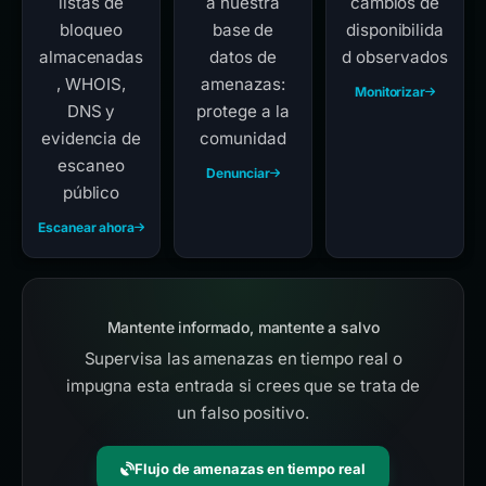
listas de
a nuestra
cambios de
bloqueo
base de
disponibilida
almacenadas
datos de
d observados
, WHOIS,
amenazas:
Monitorizar
DNS y
protege a la
evidencia de
comunidad
escaneo
Denunciar
público
Escanear ahora
Mantente informado, mantente a salvo
Supervisa las amenazas en tiempo real o
impugna esta entrada si crees que se trata de
un falso positivo.
Flujo de amenazas en tiempo real