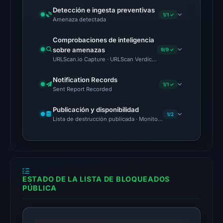
02:45
Detección e ingesta preventivas
1/1 ✓
UTC.
Amenaza detectada
Google
Comprobaciones de inteligencia
Safe
sobre amenazas
9/9 ✓
Browsing
URLScan.io Capture · URLScan Verdict · Cloudflare Radar Report
flagged
the
Notification Records
1/1 ✓
Sent Report Recorded
domain
on
Publicación y disponibilidad
1/2
Mar
Lista de destrucción publicada · Monitoring Continues
16,
2026
at
14:30
UTC.
ESTADO DE LA LISTA DE BLOQUEADOS
PÚBLICA
The
latest