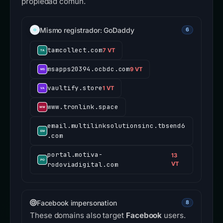
propiedad común.
Mismo registrador: GoDaddy
6
tamcollect.com
7 VT
msapps20394.ocbdc.com
9 VT
vaultify.store
1 VT
www.tronlink.space
email.multilinksolutionsinc.tbsend6
.com
portal.motiva-
13
rodoviadigital.com
VT
Facebook impersonation
8
These domains also target
Facebook
users.