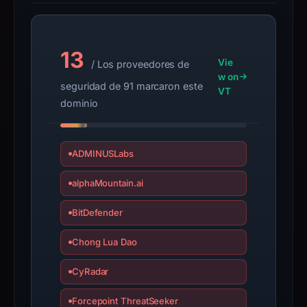
since
collection.
13
This
Vie
/ Los proveedores de
report
w on
seguridad de 91 marcaron este
VT
summarizes
dominio
time-
bound
observations,
ADMINUSLabs
not
a
alphaMountain.ai
live
BitDefender
guarantee.
Avoid
Chong Lua Dao
interacting
with
CyRadar
the
domain;
Forcepoint ThreatSeeker