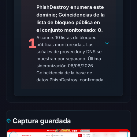
probe
PhishDestroy enumera este
reached
dominio; Coincidencias de la
the
lista de bloqueo pública en
domain
el conjunto monitoreado: 0.
(HTTP
Alcance: 10 listas de bloqueo
1
302)
públicas monitoreadas. Las
on
señales de proveedor y DNS se
Aug
muestran por separado. Última
6,
sincronización 06/08/2026.
2026
Coincidencia de la base de
at
datos PhishDestroy: confirmada.
10:27
UTC.
Reachability
alone
does
Captura guardada
not
establish