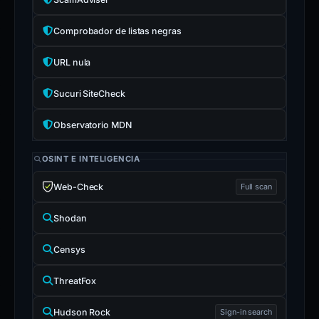
Comprobador de listas negras
URL nula
Sucuri SiteCheck
Observatorio MDN
OSINT E INTELIGENCIA
Web-Check
Full scan
Shodan
Censys
ThreatFox
Hudson Rock
Sign-in search