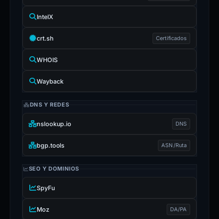
IntelX
crt.sh
Certificados
WHOIS
Wayback
DNS Y REDES
nslookup.io
DNS
bgp.tools
ASN /Ruta
SEO Y DOMINIOS
SpyFu
Moz
DA/PA