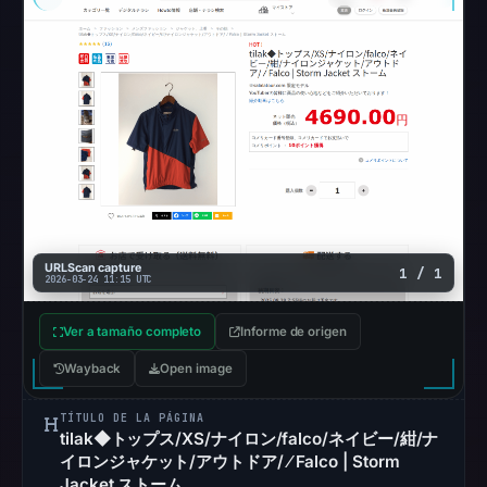
whether
the
content
is
safe.
Other
observations:
No
external
blocklist
URLScan capture
1 / 1
2026-03-24 11:15 UTC
matches
were
Ver a tamaño completo
Informe de origen
recorded
Wayback
Open image
in
the
TÍTULO DE LA PÁGINA
snapshot
tilak◆トップス/XS/ナイロン/falco/ネイビー/紺/ナ
from
イロンジャケット/アウトドア/ ⁄ Falco | Storm
Jacket ストーム
Aug