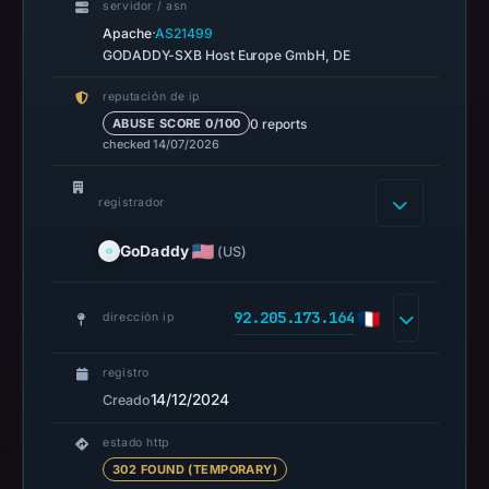
servidor / asn
UTC.
·
Apache
AS21499
Spamhaus
GODADDY-SXB Host Europe GmbH, DE
DBL
reputación de ip
recorded
0 reports
ABUSE SCORE 0/100
no
checked 14/07/2026
positive
result
registrador
on
Jul
GoDaddy
(US)
14,
2026
92.205.173.164
dirección ip
at
02:30
registro
UTC.
14/12/2024
Creado
URLScan
captured
estado http
the
302 FOUND (TEMPORARY)