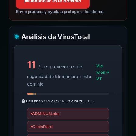
Denunciar este dominio
Envía pruebas y ayuda a proteger a los demás
Análisis de VirusTotal
11
Vie
/ Los proveedores de
w on
seguridad de 95 marcaron este
VT
dominio
Last analyzed
2026-07-18 20:45:02 UTC
ADMINUSLabs
ChainPatrol