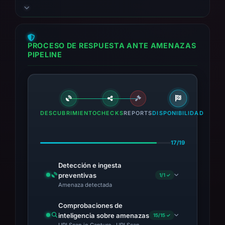
domain is listed on 2 blocklists. Given the
confirmed use of the Angel Drainer kit and
impersonation of a legitimate brand, this site
poses a critical risk to cryptocurrency users.
PROCESO DE RESPUESTA ANTE AMENAZAS
PIPELINE
DESCUBRIMIENTO
CHECKS
REPORTS
DISPONIBILIDAD
17/19
Detección e ingesta
preventivas
1/1 ✓
Amenaza detectada
Comprobaciones de
inteligencia sobre amenazas
15/15 ✓