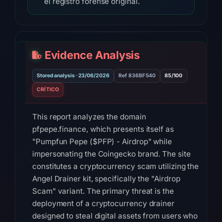
el registro forense original.
Evidence Analysis
Stored analysis · 23/06/2026
Ref 836BF540
85/100
CRÍTICO
This report analyzes the domain
pfpepe.finance, which presents itself as
"Pumpfun Pepe ($PFP) - Airdrop" while
impersonating the Coingecko brand. The site
constitutes a cryptocurrency scam utilizing the
Angel Drainer kit, specifically the "Airdrop
Scam" variant. The primary threat is the
deployment of a cryptocurrency drainer
designed to steal digital assets from users who