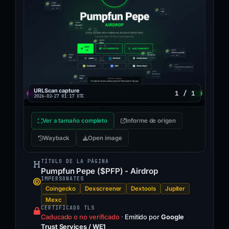
URLScan capture
1 / 1
2026-02-27 01:17 UTC
Ver a tamaño completo
Informe de origen
Wayback
Open image
TÍTULO DE LA PÁGINA
Pumpfun Pepe ($PFP) - Airdrop
IMPERSONATES
Coingecko
Dexscreener
Dextools
Jupiter
Mexc
CERTIFICADO TLS
Caducado o no verificado
·
Emitido por
Google
Trust Services / WE1