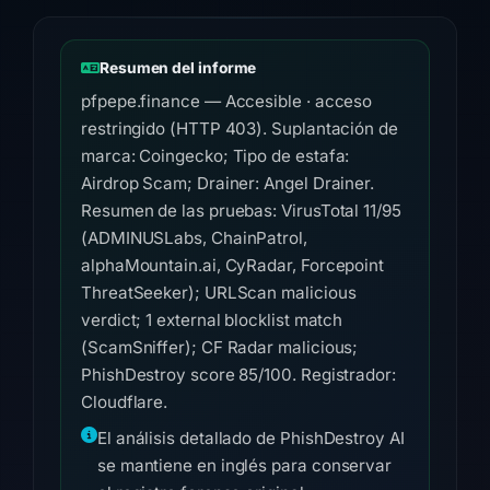
Resumen del informe
pfpepe.finance — Accesible · acceso
restringido (HTTP 403). Suplantación de
marca: Coingecko; Tipo de estafa:
Airdrop Scam; Drainer: Angel Drainer.
Resumen de las pruebas: VirusTotal 11/95
(ADMINUSLabs, ChainPatrol,
alphaMountain.ai, CyRadar, Forcepoint
ThreatSeeker); URLScan malicious
verdict; 1 external blocklist match
(ScamSniffer); CF Radar malicious;
PhishDestroy score 85/100. Registrador:
Cloudflare.
El análisis detallado de PhishDestroy AI
se mantiene en inglés para conservar