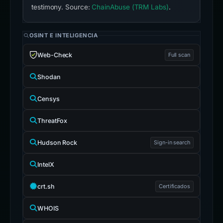
testimony. Source:
ChainAbuse (TRM Labs)
.
OSINT E INTELIGENCIA
Web-Check
Full scan
Shodan
Censys
ThreatFox
Hudson Rock
Sign-in search
IntelX
crt.sh
Certificados
WHOIS