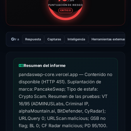
/100
PUNTUACIÓN DE RIESGO
Puntuación de riesgo: 95 sobre
CRÍTICO
Ir a
Respuesta
Capturas
Inteligencia
Herramientas externas
Resumen del informe
pandaswap-core.vercel.app — Contenido no
disponible (HTTP 451). Suplantación de
marca: PancakeSwap; Tipo de estafa:
Crypto Scam. Resumen de las pruebas: VT
16/95 (ADMINUSLabs, Criminal IP,
alphaMountain.ai, BitDefender, CyRadar);
URLQuery 0; URLScan malicious; GSB no
flag; BL 0; CF Radar malicious; PD 95/100.