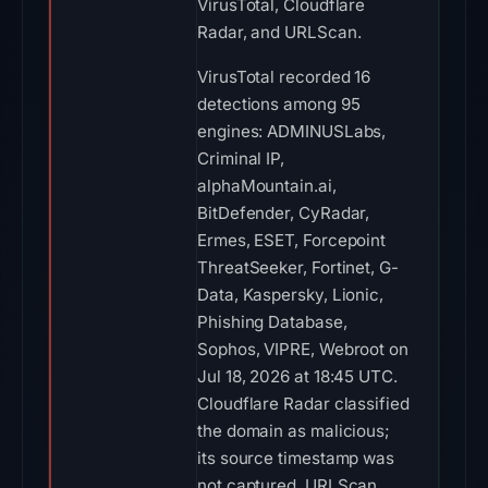
VirusTotal, Cloudflare
Radar, and URLScan.
VirusTotal recorded 16
detections among 95
engines: ADMINUSLabs,
Criminal IP,
alphaMountain.ai,
BitDefender, CyRadar,
Ermes, ESET, Forcepoint
ThreatSeeker, Fortinet, G-
Data, Kaspersky, Lionic,
Phishing Database,
Sophos, VIPRE, Webroot on
Jul 18, 2026 at 18:45 UTC.
Cloudflare Radar classified
the domain as malicious;
its source timestamp was
not captured. URLScan