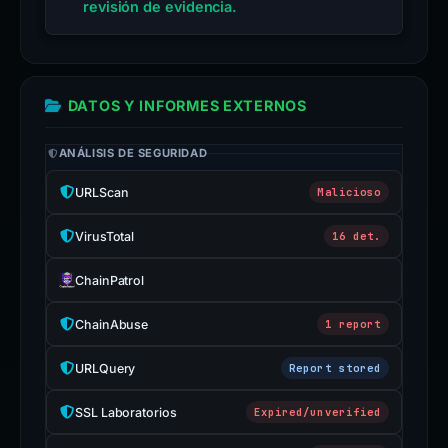
revisión de evidencia.
DATOS Y INFORMES EXTERNOS
ANÁLISIS DE SEGURIDAD
URLScan
Malicioso
VirusTotal
16 det.
ChainPatrol
ChainAbuse
1 report
URLQuery
Report stored
SSL Laboratorios
Expired/unverified