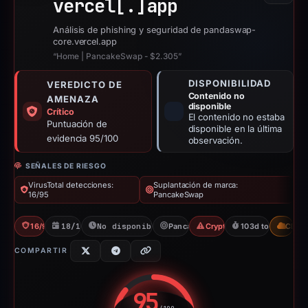
vercel[.]
app
Análisis de phishing y seguridad de pandaswap-
core.vercel.app
“Home | PancakeSwap - $2.305”
DISPONIBILIDAD
VEREDICTO DE
Contenido no
AMENAZA
disponible
Crítico
El contenido no estaba
Puntuación de
disponible en la última
evidencia 95/100
observación.
SEÑALES DE RIESGO
VirusTotal detecciones:
Suplantación de marca:
16/95
PancakeSwap
16/95 VT
18/11/2025
No disponible desde 22/05/2026
PancakeSwap
Crypto Scam
103d to unavailab
CDN
COMPARTIR
95