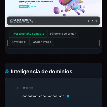
URLScan capture
1 / 1
2026-02-28 01:34 UTC
Ver a tamaño completo
Informe de origen
Wayback
Open image
Inteligencia de dominios
dominio
pandaswap-core.vercel.app