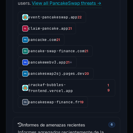
users.
View all PancakeSwap threats →
event-pancakeswap.app
22
claim-pancake.app
21
pancacke.com
21
pancake-swap-finance.com
21
pancakewebv3.app
21
☠
pancakeswap2sj.pages.dev
20
crackaf-bubbles-
1
frontend.vercel.app
9
pancakeswap-finance.fr
19
Informes de amenazas recientes
6
Informes agregados recientemente de la