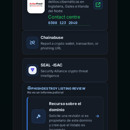
delitos cibernéticos en
Inglaterra, Gales e Irlanda
del Norte
Contact centre
0300 123 2040
Chainabuse
Report a crypto wallet, transaction, or
phishing URL
SEAL -ISAC
Security Alliance crypto threat
intelligence
PHISHDESTROY LISTING REVIEW
No es un informe policial
Recurso sobre el
dominio
Solicite una revisión si es
propietario de este dominio
y cree que el listado es
incorrecto