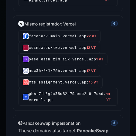
eight.vercel.app
Mismo registrador: Vercel
6
facebook-main.vercel.app
22 VT
coinbases-two.vercel.app
12 VT
peee-dash-zim-six.vercel.app
1 VT
new36-3-1-766.vercel.app
17 VT
mts-assignment.vercel.app
15 VT
gh6i7th5g4c38s82a70aeeb2b0e7u4d.
19
vercel.app
VT
PancakeSwap impersonation
8
These domains also target
PancakeSwap