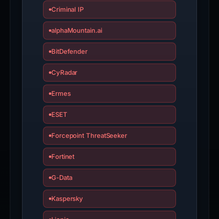
Criminal IP
alphaMountain.ai
BitDefender
CyRadar
Ermes
ESET
Forcepoint ThreatSeeker
Fortinet
G-Data
Kaspersky