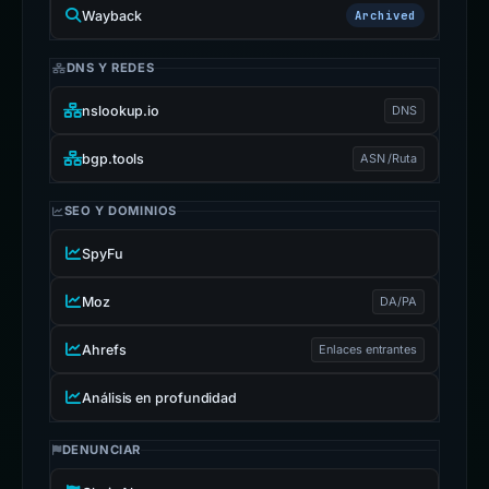
Wayback
Archived
DNS Y REDES
nslookup.io
DNS
bgp.tools
ASN /Ruta
SEO Y DOMINIOS
SpyFu
Moz
DA/PA
Ahrefs
Enlaces entrantes
Análisis en profundidad
DENUNCIAR