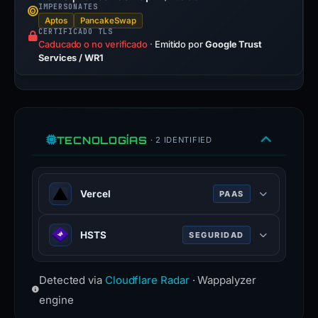
IMPERSONATES
Aptos
PancakeSwap
CERTIFICADO TLS
Caducado o no verificado
·
Emitido por
Google Trust
Services / WR1
TECNOLOGÍAS
· 2 IDENTIFIED
Vercel
PAAS
Vercel is a cloud platform for static
HSTS
SEGURIDAD
frontends and serverless functions.
vercel.com
HTTP Strict Transport Security
Detected via
100 % de confianza
Cloudflare Radar
· Wappalyzer
(HSTS) informs browsers that the
site should only be accessed using
engine
HTTPS.