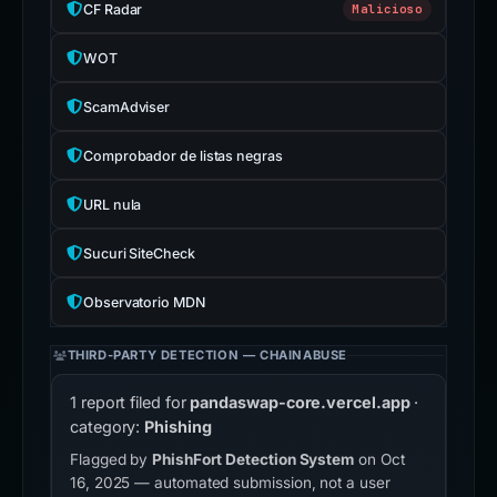
CF Radar
Malicioso
WOT
ScamAdviser
Comprobador de listas negras
URL nula
Sucuri SiteCheck
Observatorio MDN
THIRD-PARTY DETECTION — CHAINABUSE
1 report filed for
pandaswap-core.vercel.app
·
category:
Phishing
Flagged by
PhishFort Detection System
on Oct
16, 2025 — automated submission, not a user