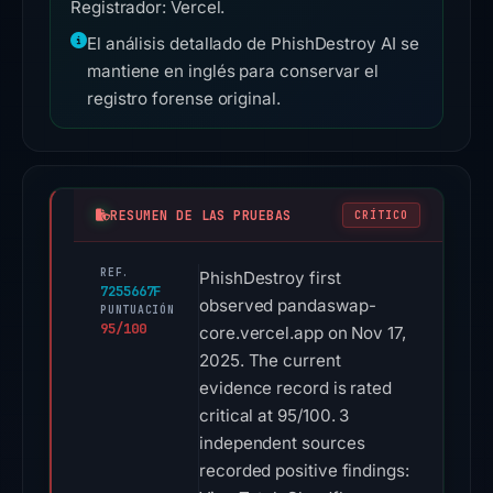
Registrador: Vercel.
El análisis detallado de PhishDestroy AI se
mantiene en inglés para conservar el
registro forense original.
RESUMEN DE LAS PRUEBAS
CRÍTICO
REF.
PhishDestroy first
7255667F
observed pandaswap-
PUNTUACIÓN
95/100
core.vercel.app on Nov 17,
2025. The current
evidence record is rated
critical at 95/100. 3
independent sources
recorded positive findings: