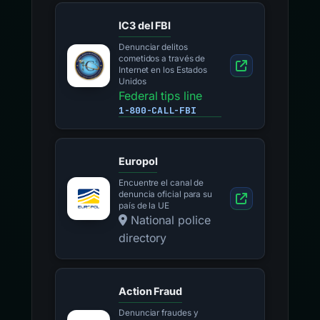
IC3 del FBI
Denunciar delitos
cometidos a través de
Internet en los Estados
Unidos
Federal tips line
1-800-CALL-FBI
Europol
Encuentre el canal de
denuncia oficial para su
país de la UE
National police
directory
Action Fraud
Denunciar fraudes y