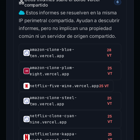
6
compartido
Estos informes se resuelven en la misma
IP perimetral compartida. Ayudan a descubrir
informes, pero no implican una propiedad
común ni un servidor de origen compartido.
amazon-clone-blue-
28
ten.vercel.app
VT
amazon-clone-plum-
25
eight.vercel.app
VT
netflix-five-wine.vercel.app
25 VT
amazon-clone-steel-
25
two.vercel.app
VT
netflix-clone-cyan-
25
nine.vercel.app
VT
netflixclone-kappa-
25
VT