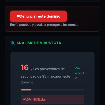
www.rfc-editor.org
100 % de confianza
Denunciar este dominio
Envía pruebas y ayuda a proteger a los demás
ANÁLISIS DE VIRUSTOTAL
16
Vie
/ Los proveedores de
w on
seguridad de 95 marcaron este
VT
dominio
ADMINUSLabs