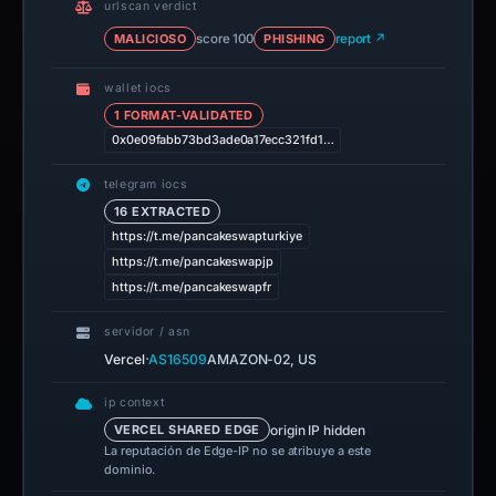
urlscan verdict
MALICIOSO
score 100
PHISHING
report ↗
wallet iocs
1 FORMAT-VALIDATED
0x0e09fabb73bd3ade0a17ecc321fd1…
telegram iocs
16 EXTRACTED
https://t.me/pancakeswapturkiye
https://t.me/pancakeswapjp
https://t.me/pancakeswapfr
servidor / asn
·
Vercel
AS16509
AMAZON-02, US
ip context
origin IP hidden
VERCEL SHARED EDGE
La reputación de Edge-IP no se atribuye a este
dominio.