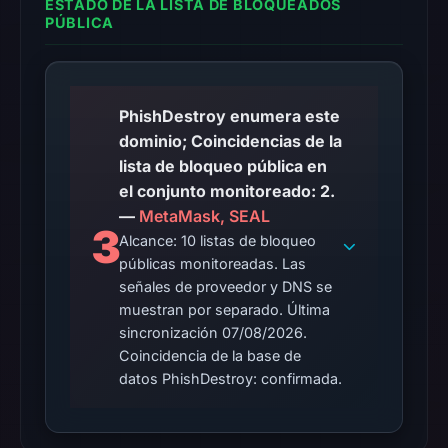
ESTADO DE LA LISTA DE BLOQUEADOS
PÚBLICA
available;
current
reachability
is
PhishDestroy enumera este
unverified.
dominio; Coincidencias de la
lista de bloqueo pública en
Other
el conjunto monitoreado: 2.
observations:
—
MetaMask, SEAL
Google
3
Safe
Alcance: 10 listas de bloqueo
públicas monitoreadas. Las
Browsing
señales de proveedor y DNS se
recorded
muestran por separado. Última
no
sincronización 07/08/2026.
flag
Coincidencia de la base de
on
datos PhishDestroy: confirmada.
Apr
15,
2026