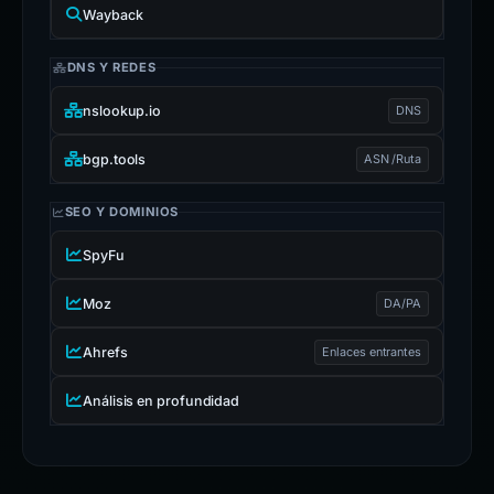
Wayback
DNS Y REDES
nslookup.io
DNS
bgp.tools
ASN /Ruta
SEO Y DOMINIOS
SpyFu
Moz
DA/PA
Ahrefs
Enlaces entrantes
Análisis en profundidad