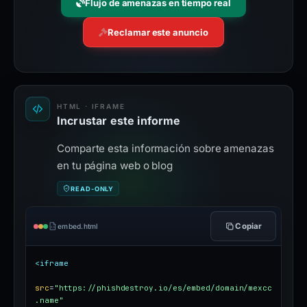
Flujo de amenazas en tiempo real
Reclamar este anuncio
HTML · IFRAME
Incrustar este informe
Comparte esta información sobre amenazas
en tu página web o blog
READ-ONLY
Copiar
embed.html
<iframe
src
=
"https://phishdestroy.io/es/embed/domain/mexcc
.name"