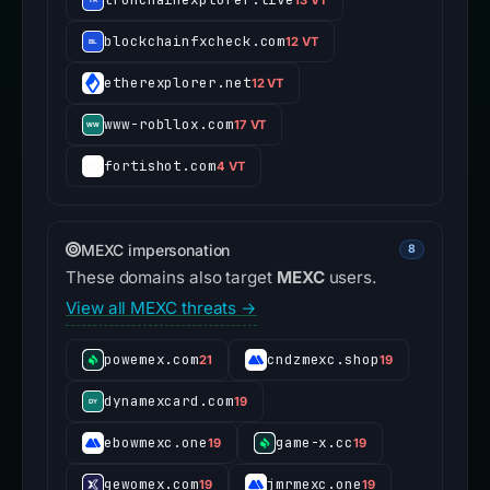
blockchainfxcheck.com
12 VT
etherexplorer.net
12 VT
www-robllox.com
17 VT
fortishot.com
4 VT
MEXC impersonation
8
These domains also target
MEXC
users.
View all MEXC threats →
powemex.com
cndzmexc.shop
21
19
dynamexcard.com
19
ebowmexc.one
game-x.cc
19
19
gewomex.com
jmrmexc.one
19
19