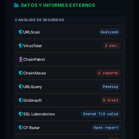
DATOS Y INFORMES EXTERNOS
ANÁLISIS DE SEGURIDAD
URLScan
Analyzed
VirusTotal
2 det.
ChainPatrol
ChainAbuse
4 reports
URLQuery
Pending
Gridinsoft
0 trust
SSL Laboratorios
Stored TLS valid
CF Radar
Open report