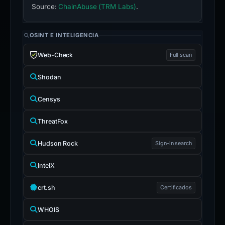
Source:
ChainAbuse (TRM Labs)
.
OSINT E INTELIGENCIA
Web-Check
Full scan
Shodan
Censys
ThreatFox
Hudson Rock
Sign-in search
IntelX
crt.sh
Certificados
WHOIS