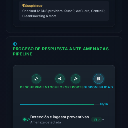
2026
Suspicious
·
at
Checked 12 DNS providers: Quad9, AdGuard, ControlD,
20:45
CleanBrowsing & more
UTC.
External
blocklists:
2
PROCESO DE RESPUESTA ANTE AMENAZAS
matches
PIPELINE
(MetaMask,
SEAL)
in
the
snapshot
DESCUBRIMIENTO
CHECKS
REPORTS
DISPONIBILIDAD
from
Aug
13/14
6,
2026
Detección e ingesta preventivas
1/1 ✓
at
Amenaza detectada