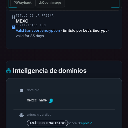
Wayback
Open image
URLScan
capture
TÍTULO DE LA PÁGINA
is
MEXC
CERTIFICADO TLS
available,
Valid transport encryption
·
Emitido por
Let's Encrypt
·
but
valid for 85 days
no
capture
timestamp
was
Inteligencia de dominios
recorded.
Negative
or
dominio
missing
results
mexcc.name
do
not
urlscan verdict
establish
ANÁLISIS FINALIZADO
score 0
report ↗
safety.