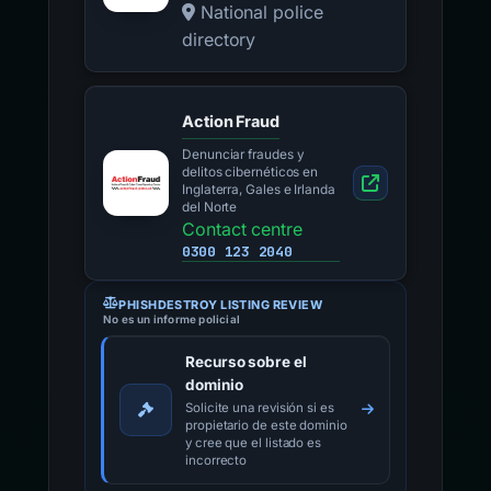
National police
directory
Action Fraud
Denunciar fraudes y
delitos cibernéticos en
Inglaterra, Gales e Irlanda
del Norte
Contact centre
0300 123 2040
PHISHDESTROY LISTING REVIEW
No es un informe policial
Recurso sobre el
dominio
Solicite una revisión si es
propietario de este dominio
y cree que el listado es
incorrecto