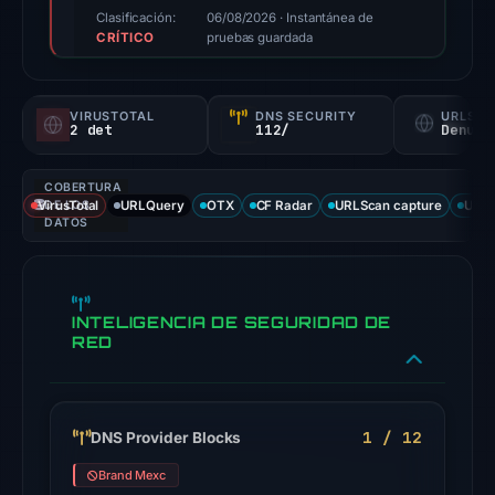
score,
Clasificación:
06/08/2026
· Instantánea de
CRÍTICO
not
pruebas guardada
a
probability).
VIRUSTOTAL
DNS SECURITY
URLSC
2 det
112/
Denunc
Threat
signals:
COBERTURA
2
VirusTotal
DE LOS
URLQuery
OTX
CF Radar
URLScan capture
URLS
of
DATOS
94
VirusTotal
engines
INTELIGENCIA DE SEGURIDAD DE
flagged
RED
the
domain
on
1 / 12
DNS Provider Blocks
Jul
18,
Brand Mexc