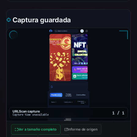
at
14:41
Captura guardada
UTC.
AlienVault
OTX
recorded
0
community
pulse
references
on
Apr
15,
2026
URLScan capture
at
1 / 1
Capture time unavailable
14:42
UTC.
Ver a tamaño completo
Informe de origen
A