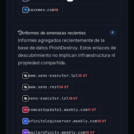
bavomex.com
18
Informes de amenazas recientes
6
Informes agregados recientemente de la
base de datos PhishDestroy. Estos enlaces de
descubrimiento no implican infraestructura ni
propiedad compartida.
www.xeno-executor.lol
15 VT
www.xeno.rest
14 VT
xeno-executor.lol
16 VT
comcastupdate1.weebly.com
11 VT
xfinityloginserver.weebly.com
10 VT
mailerxfinity.weebly.com
10 VT