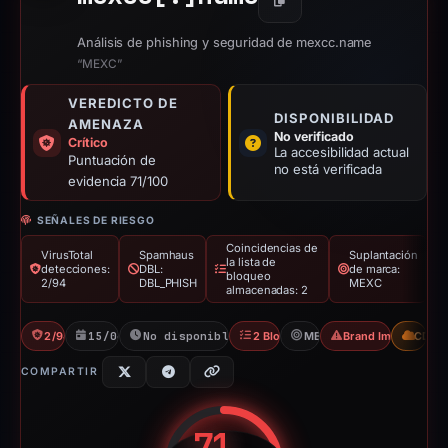
Copiar
Análisis de phishing y seguridad de mexcc.name
“MEXC”
VEREDICTO DE
DISPONIBILIDAD
AMENAZA
No verificado
Crítico
La accesibilidad actual
Puntuación de
no está verificada
evidencia 71/100
SEÑALES DE RIESGO
Coincidencias de
VirusTotal
Spamhaus
Suplantación
la lista de
detecciones:
DBL:
de marca:
bloqueo
2/94
DBL_PHISH
MEXC
almacenadas: 2
2/94 VT
15/04/2026
No disponible desde 06/06/2026
2 Blocklists
MEXC
Brand Impersonati
CDN
COMPARTIR
71