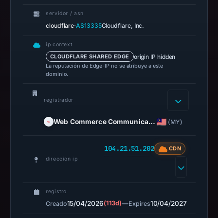
servidor / asn
Context:
·
cloudflare
AS13335
Cloudflare, Inc.
registrar
Web
ip context
Commerce
origin IP hidden
CLOUDFLARE SHARED EDGE
La reputación de Edge-IP no se atribuye a este
Communications
dominio.
Limited
dba
registrador
WebNic.cc,
IP
Web Commerce Communica…
(MY)
address
104.21.51.202,
104.21.51.202
CDN
registration
dirección ip
date
Apr
15,
registro
2026,
15/04/2026
(113d)
—
10/04/2027
Creado
Expires
apparent