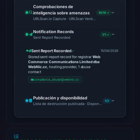
22:20
Comprobaciones de
UTC.
inteligencia sobre amenazas
10/10 ✓
Spamhaus
URLScan.io Capture · URLScan Verdict · Cloudflare Radar Report 
DBL:
Notification Records
DBL_PHISH
1/1 ✓
Sent Report Recorded
on
Jul
Sent Report Recorded
15/04/2026
13,
Stored sent-report record for registrar
Web
Commerce Communications Limited dba
2026
WebNic.cc
, hosting provider, 1 abuse
at
contact
18:36
compliance_abuse@webnic.cc
UTC.
Publicación y disponibilidad
No
1/2
Lista de destrucción publicada · Disponibilidad no verificada
conclusive
timestamped
HTTP
response
is