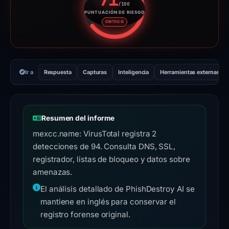
/100
PUNTUACIÓN DE RIESGO
Puntuación de riesgo: 71 sobre
CRÍTICO
Ir a
Respuesta
Capturas
Inteligencia
Herramientas externas
Resumen del informe
mexcc.name: VirusTotal registra 2
detecciones de 94. Consulta DNS, SSL,
registrador, listas de bloqueo y datos sobre
amenazas.
El análisis detallado de PhishDestroy AI se
mantiene en inglés para conservar el
registro forense original.