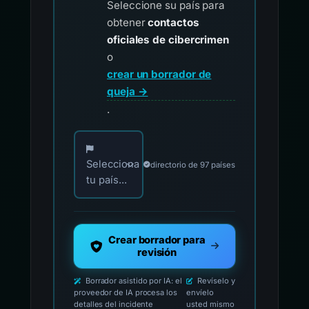
Seleccione su país para
obtener
contactos
oficiales de cibercrimen
o
crear un borrador de
queja →
.
Elija su país para los contactos oficiales de i
Selecciona
directorio de 97 países
tu país...
Crear borrador para
revisión
Borrador asistido por IA: el
Revíselo y
proveedor de IA procesa los
envíelo
detalles del incidente
usted mismo