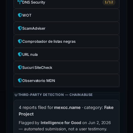
DNS Security
1/12
WOT
ScamAdviser
Comprobador de listas negras
URL nula
Sucuri SiteCheck
Observatorio MDN
THIRD-PARTY DETECTION — CHAINABUSE
4 reports filed for
mexcc.name
· category:
Fake
Project
Flagged by
Intelligence for Good
on Jun 2, 2026
— automated submission, not a user testimony.