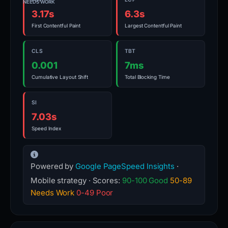
NEEDS WORK
3.17s
6.3s
First Contentful Paint
Largest Contentful Paint
CLS
TBT
0.001
7ms
Cumulative Layout Shift
Total Blocking Time
SI
7.03s
Speed Index
Powered by
Google PageSpeed Insights
·
Mobile strategy · Scores:
90-100 Good
50-89
Needs Work
0-49 Poor