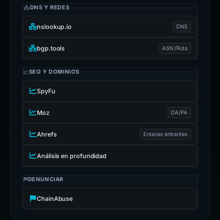
DNS Y REDES
nslookup.io
DNS
bgp.tools
ASN /Ruta
SEO Y DOMINIOS
SpyFu
Moz
DA/PA
Ahrefs
Enlaces entrantes
Análisis en profundidad
DENUNCIAR
ChainAbuse