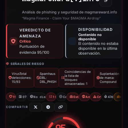
Copiar
Análisis de phishing y seguridad de magmareward.info
“Magma Finance - Claim Your $MAGMA Airdrop”
DISPONIBILIDAD
VEREDICTO DE
Contenido no
AMENAZA
disponible
Crítico
El contenido no estaba
Puntuación de
disponible en la última
evidencia 95/100
observación.
SEÑALES DE RIESGO
Coincidencias de
VirusTotal
Spamhaus
Suplantación
la lista de
detecciones:
DBL:
de marca:
bloqueo
15/93
DBL_PHISH
Compound
almacenadas: 1
15/93 VT
07/01/2026
No disponible desde 23/02/2026
1 Blocklist
Compound
Estafa de airdrop
Angel Drainer
Crypto Scam
47d to unava
CDN
COMPARTIR