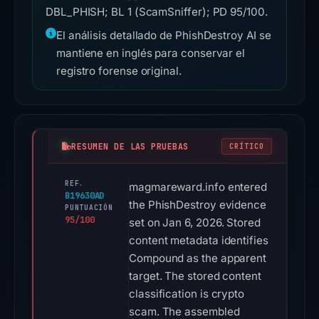
DBL_PHISH; BL 1 (ScamSniffer); PD 95/100.
El análisis detallado de PhishDestroy AI se
mantiene en inglés para conservar el
registro forense original.
RESUMEN DE LAS PRUEBAS
CRÍTICO
REF.
magmareward.info entered
B19630AD
the PhishDestroy evidence
PUNTUACIÓN
95/100
set on Jan 6, 2026. Stored
content metadata identifies
Compound as the apparent
target. The stored content
classification is crypto
scam. The assembled