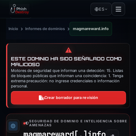
ES
›
›
Inicio
Informes de dominios
magmareward.info
⚠️
ESTE DOMINIO HA SIDO SEÑALADO COMO
MALICIOSO
Motores de seguridad que informan una detección: 15. Listas
de bloqueo públicas que informan una coincidencia: 1. Tenga
extrema precaución: no ingrese credenciales o información
personal.
Crear borrador para revisión
SEGURIDAD DE DOMINIO E INTELIGENCIA SOBRE
AMENAZAS
magmareward[.]
info