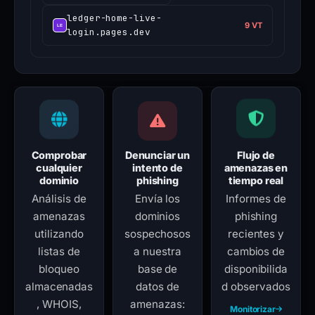
ledger-home-live-
9 VT
login.pages.dev
Comprobar
Denunciar un
Flujo de
cualquier
intento de
amenazas en
dominio
phishing
tiempo real
Análisis de
Envía los
Informes de
amenazas
dominios
phishing
utilizando
sospechosos
recientes y
listas de
a nuestra
cambios de
bloqueo
base de
disponibilida
almacenadas
datos de
d observados
, WHOIS,
amenazas:
Monitorizar