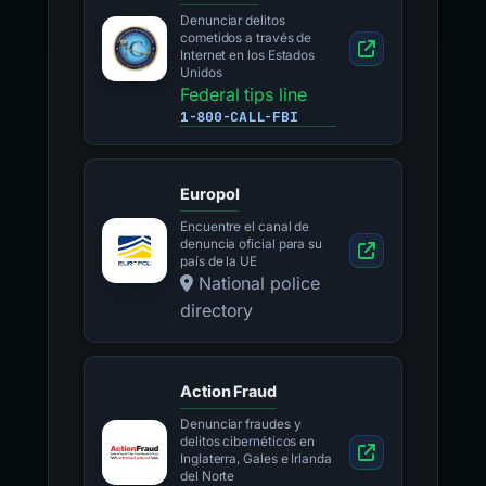
Denunciar delitos
cometidos a través de
Internet en los Estados
Unidos
Federal tips line
1-800-CALL-FBI
Europol
Encuentre el canal de
denuncia oficial para su
país de la UE
National police
directory
Action Fraud
Denunciar fraudes y
delitos cibernéticos en
Inglaterra, Gales e Irlanda
del Norte