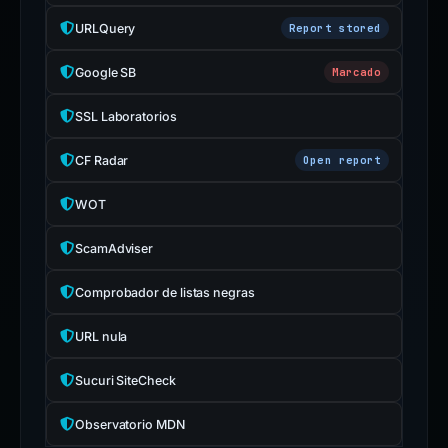
URLQuery
Report stored
Google SB
Marcado
SSL Laboratorios
CF Radar
Open report
WOT
ScamAdviser
Comprobador de listas negras
URL nula
Sucuri SiteCheck
Observatorio MDN