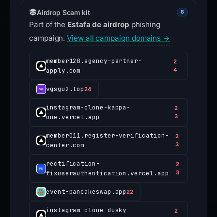
Airdrop Scam kit
8
Part of the
Estafa de airdrop
phishing
campaign.
View all campaign domains →
member128.agency-partner-
2
apply.com
4
vgsgu2.top
24
instagram-clone-kappa-
2
one.vercel.app
3
member011.register-verification-
2
center.com
3
rectification-
2
fixuserauthentication.vercel.app
3
event-pancakeswap.app
22
instagram-clone-dusky-
2