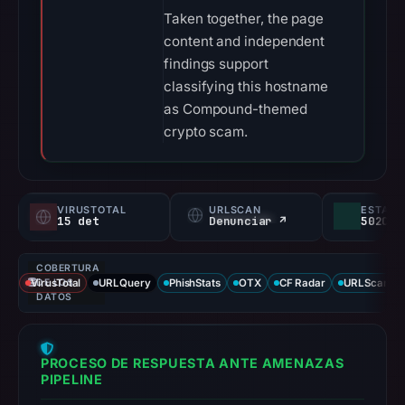
Taken together, the page
content and independent
findings support
classifying this hostname
as Compound-themed
crypto scam.
VIRUSTOTAL
URLSCAN
15 det
Denunciar ↗
COBERTURA
VirusTotal
DE LOS
URLQuery
PhishStats
OTX
CF Radar
URLScan ca
DATOS
PROCESO DE RESPUESTA ANTE AMENAZAS
PIPELINE