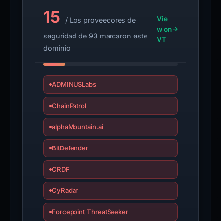
15
Vie
/ Los proveedores de
w on
seguridad de 93 marcaron este
VT
dominio
ADMINUSLabs
ChainPatrol
alphaMountain.ai
BitDefender
CRDF
CyRadar
Forcepoint ThreatSeeker