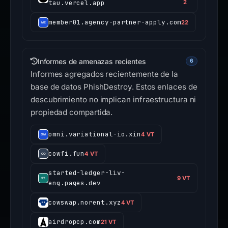
tau.vercel.app
2
member01.agency-partner-apply.com
22
Informes de amenazas recientes
6
Informes agregados recientemente de la
base de datos PhishDestroy. Estos enlaces de
descubrimiento no implican infraestructura ni
propiedad compartida.
omni.variational-io.xin
4 VT
cowfi.fun
4 VT
started-ledger-liv-
9 VT
eng.pages.dev
cowswap.norent.xyz
4 VT
airdropcp.com
21 VT