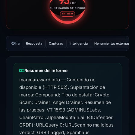
95
/100
PUNTUACIÓN DE RIESGO
Puntuación de riesgo: 95 sobre
CRÍTICO
Ir a
Respuesta
Capturas
Inteligencia
Herramientas externas
Resumen del informe
magmareward.info — Contenido no
disponible (HTTP 502). Suplantación de
marca: Compound; Tipo de estafa: Crypto
Scam; Drainer: Angel Drainer. Resumen de
las pruebas: VT 15/93 (ADMINUSLabs,
ChainPatrol, alphaMountain.ai, BitDefender,
CRDF); URLQuery 0; URLScan no malicious
verdict; GSB flagged; Spamhaus