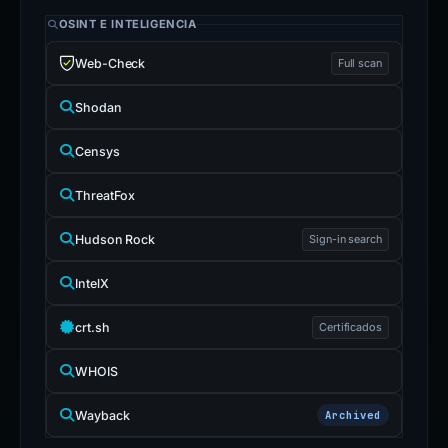
OSINT E INTELIGENCIA
Web-Check
Full scan
Shodan
Censys
ThreatFox
Hudson Rock
Sign-in search
IntelX
crt.sh
Certificados
WHOIS
Wayback
Archived