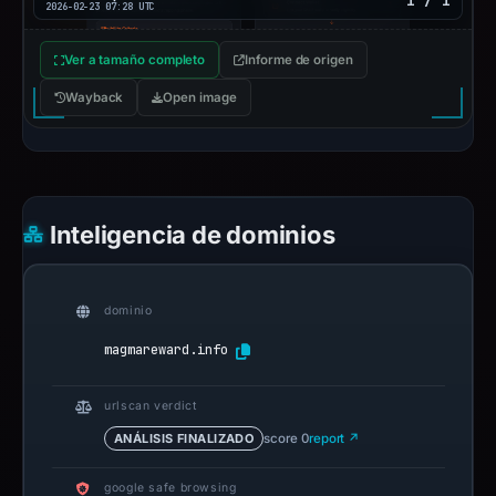
1 / 1
2026-02-23 07:28 UTC
Ver a tamaño completo
Informe de origen
Wayback
Open image
Inteligencia de dominios
dominio
magmareward.info
urlscan verdict
ANÁLISIS FINALIZADO
score 0
report ↗
google safe browsing