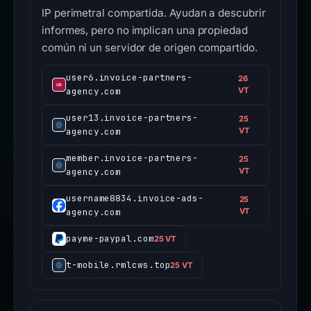
IP perimetral compartida. Ayudan a descubrir
informes, pero no implican una propiedad
común ni un servidor de origen compartido.
user6.invoice-partners-
26
agency.com
VT
user13.invoice-partners-
25
agency.com
VT
member.invoice-partners-
25
agency.com
VT
username8834.invoice-ads-
25
agency.com
VT
payme-paypal.com
25 VT
t-mobile.rmlcws.top
25 VT