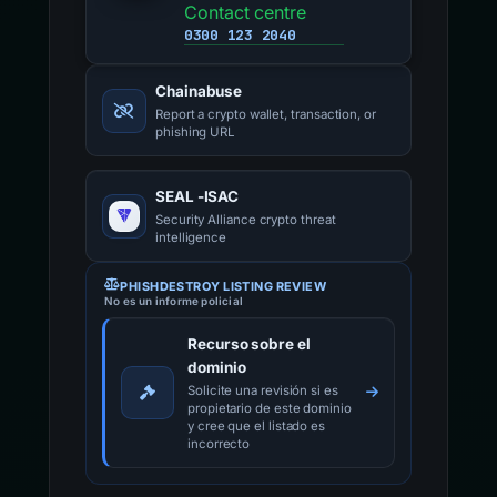
Contact centre
0300 123 2040
Chainabuse
Report a crypto wallet, transaction, or
phishing URL
SEAL -ISAC
Security Alliance crypto threat
intelligence
PHISHDESTROY LISTING REVIEW
No es un informe policial
Recurso sobre el
dominio
Solicite una revisión si es
propietario de este dominio
y cree que el listado es
incorrecto