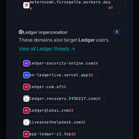
meterocowh.firzegelta.workers.de
8
v
VT
Ledger impersonation
8
These domains also target
Ledger
users.
View all Ledger threats →
ledger-security-online.com
24
en-ledgerlive.vercel.app
23
ledger.com.af
23
ledger.recovery.5930217.com
23
ledgerglobai.com
23
liveassethelpdesk.com
23
app-ledger-z1.top
22