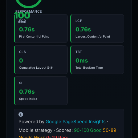
PERFORMANCE
100
FCP
LCP
GOOD
0.76s
0.76s
First Contentful Paint
Largest Contentful Paint
CLS
TBT
0
0ms
Cumulative Layout Shift
Total Blocking Time
SI
0.76s
Speed Index
Powered by
Google PageSpeed Insights
·
Mobile strategy · Scores:
90-100 Good
50-89
Needs Work
0-49 Poor