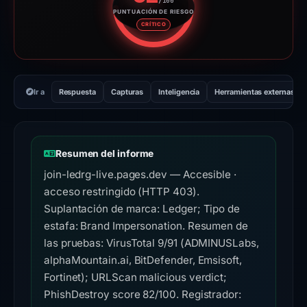
/100
PUNTUACIÓN DE RIESGO
Puntuación de riesgo: 82 sobre
CRÍTICO
Ir a
Respuesta
Capturas
Inteligencia
Herramientas externas
Resumen del informe
join-ledrg-live.pages.dev — Accesible ·
acceso restringido (HTTP 403).
Suplantación de marca: Ledger; Tipo de
estafa: Brand Impersonation. Resumen de
las pruebas: VirusTotal 9/91 (ADMINUSLabs,
alphaMountain.ai, BitDefender, Emsisoft,
Fortinet); URLScan malicious verdict;
PhishDestroy score 82/100. Registrador: