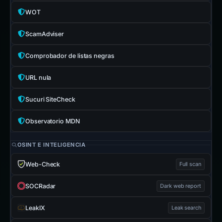
WOT
ScamAdviser
Comprobador de listas negras
URL nula
Sucuri SiteCheck
Observatorio MDN
OSINT E INTELIGENCIA
Web-Check
Full scan
SOCRadar
Dark web report
LeakIX
Leak search