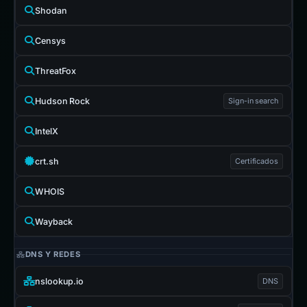
Shodan
Censys
ThreatFox
Hudson Rock
Sign-in search
IntelX
crt.sh
Certificados
WHOIS
Wayback
DNS Y REDES
nslookup.io
DNS