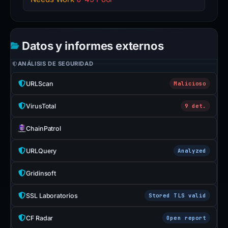
Datos y informes externos
ANÁLISIS DE SEGURIDAD
URLScan
Malicioso
VirusTotal
9 det.
ChainPatrol
URLQuery
Analyzed
Gridinsoft
SSL Laboratorios
Stored TLS valid
CF Radar
Open report