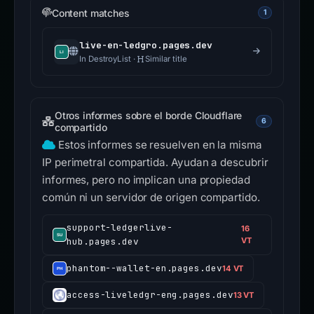
Content matches
1
live-en-ledgro.pages.dev
In DestroyList ·
Similar title
Otros informes sobre el borde Cloudflare
6
compartido
Estos informes se resuelven en la misma
IP perimetral compartida. Ayudan a descubrir
informes, pero no implican una propiedad
común ni un servidor de origen compartido.
support-ledgerlive-
16
hub.pages.dev
VT
phantom--wallet-en.pages.dev
14 VT
access-liveledgr-eng.pages.dev
13 VT