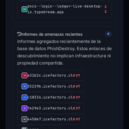
docs--login--ledger-live-desktop-
2
io.typedream.app
2
Informes de amenazas recientes
6
Informes agregados recientemente de la
base de datos PhishDestroy. Estos enlaces de
descubrimiento no implican infraestructura ni
propiedad compartida.
a31b2c.icefactory.cl
9 VT
35229b.icefactory.cl
9 VT
c18336.icefactory.cl
9 VT
7e29e3.icefactory.cl
8 VT
4458e7.icefactory.cl
9 VT