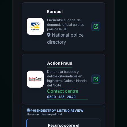
Europol
Encuentre el canal de
denuncia oficial para su
país de la UE
National police
directory
Action Fraud
Denunciar fraudes y
delitos cibernéticos en
Inglaterra, Gales e Irlanda
del Norte
Contact centre
0300 123 2040
PHISHDESTROY LISTING REVIEW
No es un informe policial
Recurso sobre el