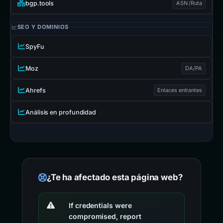
bgp.tools
ASN /Ruta
SEO Y DOMINIOS
SpyFu
Moz
DA/PA
Ahrefs
Enlaces entrantes
Análisis en profundidad
¿Te ha afectado esta página web?
If credentials were
compromised, report