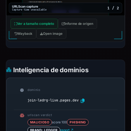
URLScan capture
1 / 2
Capture time unavailable
Ver a tamaño completo
Informe de origen
Wayback
Open image
Inteligencia de dominios
dominio
join-ledrg-live.pages.dev
urlscan verdict
MALICIOSO
score 100
PHISHING
BRAND: LEDGER
report ↗