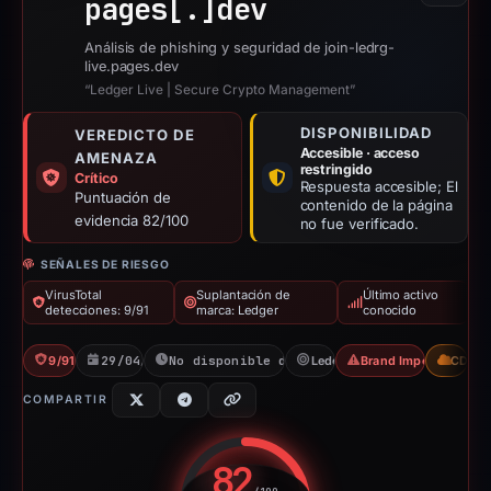
pages[.]
dev
Análisis de phishing y seguridad de join-ledrg-
live.pages.dev
“Ledger Live | Secure Crypto Management”
DISPONIBILIDAD
VEREDICTO DE
Accesible · acceso
AMENAZA
restringido
Crítico
Respuesta accesible; El
Puntuación de
contenido de la página
evidencia 82/100
no fue verificado.
SEÑALES DE RIESGO
VirusTotal
Suplantación de
Último activo
detecciones: 9/91
marca: Ledger
conocido
9/91 VT
29/04/2026
No disponible desde 06/06/2026
Ledger
Brand Impersonation
CDN
COMPARTIR
82