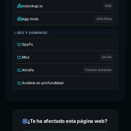
nslookup.io
DNS
bgp.tools
ASN /Ruta
SEO Y DOMINIOS
SpyFu
Moz
DA/PA
Ahrefs
Enlaces entrantes
Análisis en profundidad
¿Te ha afectado esta página web?