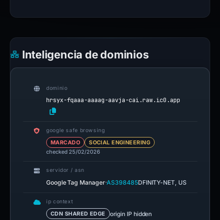
Inteligencia de dominios
dominio
hrsyx-fqaaa-aaaag-aavja-cai.raw.ic0.app
google safe browsing
MARCADO
SOCIAL ENGINEERING
checked 25/02/2026
servidor / asn
·
Google Tag Manager
AS398485
DFINITY-NET, US
ip context
origin IP hidden
CDN SHARED EDGE