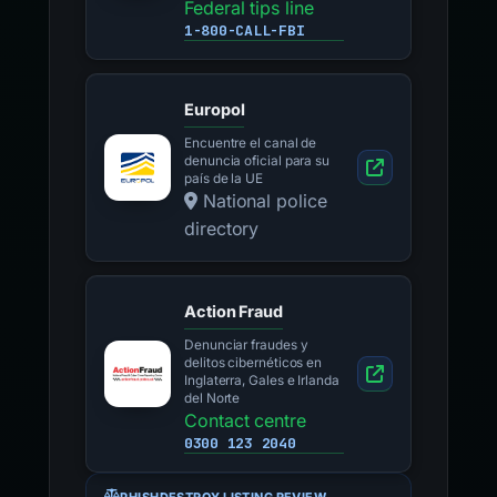
Federal tips line
1-800-CALL-FBI
Europol
Encuentre el canal de
denuncia oficial para su
país de la UE
National police
directory
Action Fraud
Denunciar fraudes y
delitos cibernéticos en
Inglaterra, Gales e Irlanda
del Norte
Contact centre
0300 123 2040