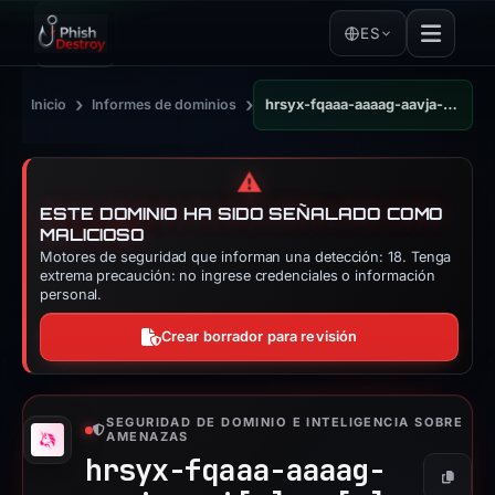
ES
›
›
Inicio
Informes de dominios
hrsyx-fqaaa-aaaag-aavja-cai.raw.ic0.app
⚠️
ESTE DOMINIO HA SIDO SEÑALADO COMO
MALICIOSO
Motores de seguridad que informan una detección: 18. Tenga
extrema precaución: no ingrese credenciales o información
personal.
Crear borrador para revisión
SEGURIDAD DE DOMINIO E INTELIGENCIA SOBRE
AMENAZAS
hrsyx-fqaaa-aaaag-
Copiar