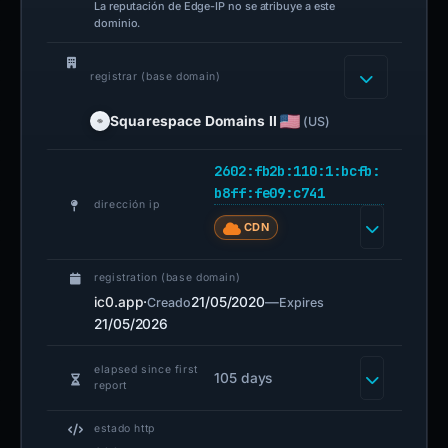
La reputación de Edge-IP no se atribuye a este
dominio.
registrar (base domain)
Squarespace Domains II
(US)
2602:fb2b:110:1:bcfb:
b8ff:fe09:c741
dirección ip
CDN
registration (base domain)
ic0.app
·
21/05/2020
—
Creado
Expires
21/05/2026
elapsed since first
105 days
report
estado http