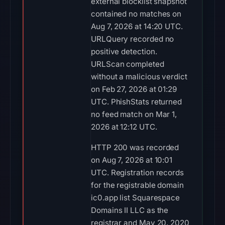
external blocklist snapshot
contained no matches on
Aug 7, 2026 at 14:20 UTC.
URLQuery recorded no
positive detection.
URLScan completed
without a malicious verdict
on Feb 27, 2026 at 01:29
UTC. PhishStats returned
no feed match on Mar 1,
2026 at 12:12 UTC.
HTTP 200 was recorded
on Aug 7, 2026 at 10:01
UTC. Registration records
for the registrable domain
ic0.app list Squarespace
Domains II LLC as the
registrar and May 20, 2020