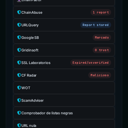
ChainAbuse
1 report
URLQuery
Report stored
Google SB
Marcado
Gridinsoft
0 trust
SSL Laboratorios
Expired/unverified
CF Radar
Malicioso
WOT
ScamAdviser
Comprobador de listas negras
URL nula