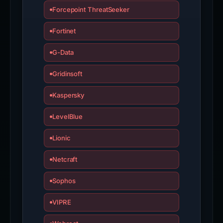
Forcepoint ThreatSeeker
Fortinet
G-Data
Gridinsoft
Kaspersky
LevelBlue
Lionic
Netcraft
Sophos
VIPRE