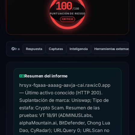
100
/100
PUNTUACIÓN DE RIESGO
Puntuación de riesgo: 100 sobr
CRÍTICO
Ir a
Respuesta
Capturas
Inteligencia
Herramientas externas
Resumen del informe
hrsyx-fqaaa-aaaag-aavja-cai.raw.ic0.app
— Último activo conocido (HTTP 200).
Suplantación de marca: Uniswap; Tipo de
estafa: Crypto Scam. Resumen de las
pruebas: VT 18/91 (ADMINUSLabs,
alphaMountain.ai, BitDefender, Chong Lua
Dao, CyRadar); URLQuery 0; URLScan no