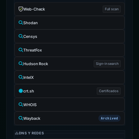
Web-Check
Full scan
Shodan
Censys
ThreatFox
Hudson Rock
Sign-in search
IntelX
crt.sh
Certificados
WHOIS
Wayback
Archived
DNS Y REDES