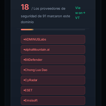
18
Vie
/ Los proveedores de
w on
seguridad de 91 marcaron este
VT
dominio
ADMINUSLabs
alphaMountain.ai
BitDefender
Chong Lua Dao
CyRadar
ESET
Emsisoft