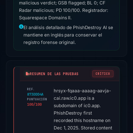
malicious verdict; GSB flagged; BL 0; CF
Radar malicious; PD 100/100. Registrador:
Squarespace Domains II.
El análisis detallado de PhishDestroy AI se
mantiene en inglés para conservar el
registro forense original.
RESUMEN DE LAS PRUEBAS
CRÍTICO
REF.
hrsyx-fqaaa-aaaag-aavja-
873DDD4A
cai.raw.ic0.app is a
PUNTUACIÓN
100/100
subdomain of ic0.app.
PhishDestroy first
recorded this hostname on
Dec 1, 2025. Stored content