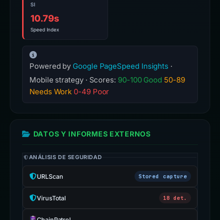
SI
10.79s
Speed Index
Powered by
Google PageSpeed Insights
·
Mobile strategy · Scores:
90-100 Good
50-89
Needs Work
0-49 Poor
DATOS Y INFORMES EXTERNOS
ANÁLISIS DE SEGURIDAD
URLScan
Stored capture
VirusTotal
18 det.
ChainPatrol