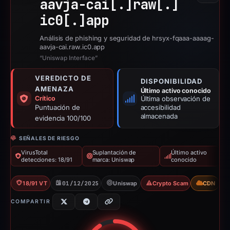
aavja-cai[.]
raw[.]
ic0[.]
app
Análisis de phishing y seguridad de hrsyx-fqaaa-aaaag-
aavja-cai.raw.ic0.app
“Uniswap Interface”
VEREDICTO DE
DISPONIBILIDAD
AMENAZA
Último activo conocido
Crítico
Última observación de
Puntuación de
accesibilidad
almacenada
evidencia 100/100
SEÑALES DE RIESGO
VirusTotal
Suplantación de
Último activo
detecciones: 18/91
marca: Uniswap
conocido
18/91 VT
01/12/2025
Uniswap
Crypto Scam
CDN
COMPARTIR