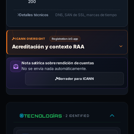
200
Detalles técnicos
DNS, SAN de SSL, marcas de tiempo
ICANN OVERSIGHT
Registration:
ic0.app
Acreditación y contexto RAA
Nota satírica sobre rendición de cuentas
No se envía nada automáticamente.
Borrador para ICANN
TECNOLOGÍAS
· 2 IDENTIFIED