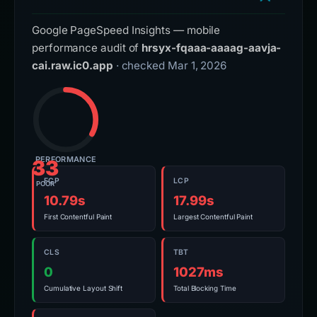
Google PageSpeed Insights — mobile
performance audit of
hrsyx-fqaaa-aaaag-aavja-
cai.raw.ic0.app
· checked Mar 1, 2026
PERFORMANCE
33
FCP
LCP
POOR
10.79s
17.99s
First Contentful Paint
Largest Contentful Paint
CLS
TBT
0
1027ms
Cumulative Layout Shift
Total Blocking Time