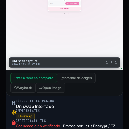
URLScan capture
1 / 1
2026-02-27 01:29 UTC
Ver a tamaño completo
Informe de origen
Wayback
Open image
TÍTULO DE LA PÁGINA
Uniswap Interface
IMPERSONATES
Uniswap
CERTIFICADO TLS
Caducado o no verificado
·
Emitido por
Let's Encrypt / E7