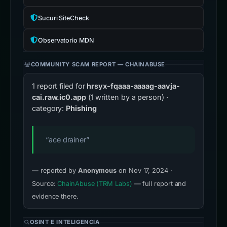
Sucuri SiteCheck
Observatorio MDN
COMMUNITY SCAM REPORT — CHAINABUSE
1 report filed for
hrsyx-fqaaa-aaaag-aavja-
cai.raw.ic0.app
(1 written by a person) ·
category:
Phishing
“ace drainer”
— reported by
Anonymous
on Nov 17, 2024 ·
Source:
ChainAbuse (TRM Labs)
— full report and
evidence there.
OSINT E INTELIGENCIA