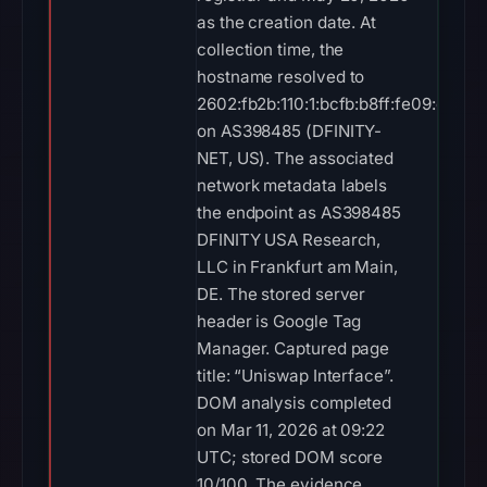
as the creation date. At
collection time, the
hostname resolved to
2602:fb2b:110:1:bcfb:b8ff:fe09:c741
on AS398485 (DFINITY-
NET, US). The associated
network metadata labels
the endpoint as AS398485
DFINITY USA Research,
LLC in Frankfurt am Main,
DE. The stored server
header is Google Tag
Manager. Captured page
title: “Uniswap Interface”.
DOM analysis completed
on Mar 11, 2026 at 09:22
UTC; stored DOM score
10/100. The evidence