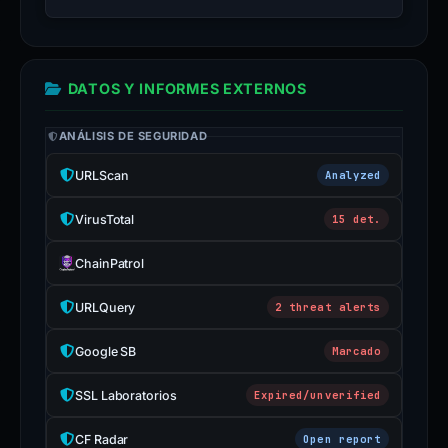
DATOS Y INFORMES EXTERNOS
ANÁLISIS DE SEGURIDAD
URLScan
Analyzed
VirusTotal
15 det.
ChainPatrol
URLQuery
2 threat alerts
Google SB
Marcado
SSL Laboratorios
Expired/unverified
CF Radar
Open report