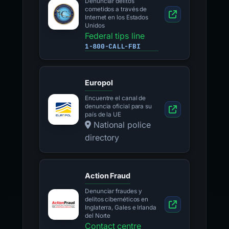
Denunciar delitos
cometidos a través de
Internet en los Estados
Unidos
Federal tips line
1-800-CALL-FBI
Europol
Encuentre el canal de
denuncia oficial para su
país de la UE
National police
directory
Action Fraud
Denunciar fraudes y
delitos cibernéticos en
Inglaterra, Gales e Irlanda
del Norte
Contact centre