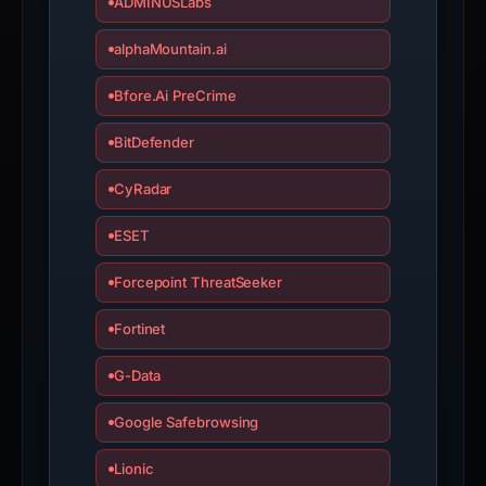
ADMINUSLabs
alphaMountain.ai
Bfore.Ai PreCrime
BitDefender
CyRadar
ESET
Forcepoint ThreatSeeker
Fortinet
G-Data
Google Safebrowsing
Lionic