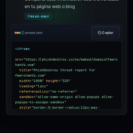
en tu página web o blog
READ-ONLY
Copiar
embed.html
<iframe
src
=
"https://phishdestroy.io/es/embed/domain/fmerc
hantb.com"
title
=
"PhishDestroy threat report for 
fmerchantb.com"
width
=
"100%"
height
=
"320"
loading
=
"lazy"
referrerpolicy
=
"no-referrer"
sandbox
=
"allow-same-origin allow-popups allow-
popups-to-escape-sandbox"
style
=
"border:0;border-radius:12px;max-
width:100%"
></iframe>