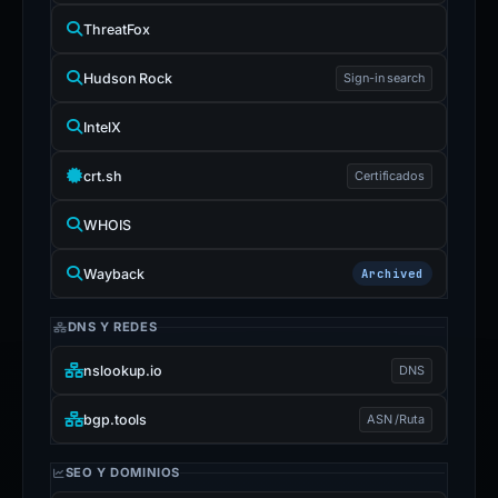
ThreatFox
Hudson Rock
Sign-in search
IntelX
crt.sh
Certificados
WHOIS
Wayback
Archived
DNS Y REDES
nslookup.io
DNS
bgp.tools
ASN /Ruta
SEO Y DOMINIOS