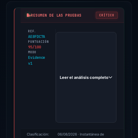
RESUMEN DE LAS PRUEBAS
CRÍTICO
REF.
PhishDestroy
AE8FDC7A
first
PUNTUACIÓN
95/100
observed
MODO
fmerchantb.com
Evidence
v1
on
Feb
Leer el análisis completo
9,
2026.
Evidence
score:
95/100
(a
triage
score,
Clasificación:
06/08/2026
· Instantánea de