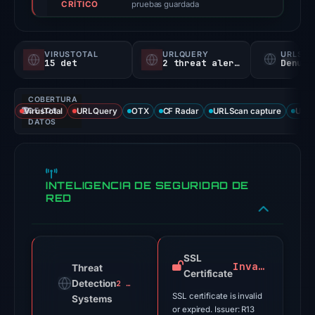
CRÍTICO
not
pruebas guardada
a
probability).
VIRUSTOTAL
URLQUERY
URLSC
15 det
2 threat alerts
Denunc
Threat
signals:
COBERTURA
15
VirusTotal
DE LOS
URLQuery
OTX
CF Radar
URLScan capture
URLS
of
DATOS
93
VirusTotal
engines
INTELIGENCIA DE SEGURIDAD DE
flagged
RED
the
domain
on
SSL
Feb
Invalid
Threat
Certificate
25,
Detection
2 alerts
SSL certificate is invalid
2026
Systems
or expired. Issuer: R13