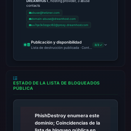
DREAMHOST
, hosting provider, 3 abuse
in
contacts
the
abuse@hetzner.com
snapshot
domain-abuse@dreamhost.com
from
uu7qe3x3zqpcl62@proxy.dreamhost.com
Aug
6,
Publicación y disponibilidad
3/3 ✓
2026
Lista de destrucción publicada · Content Observed Unavailable 
at
06:20
UTC.
AlienVault
ESTADO DE LA LISTA DE BLOQUEADOS
OTX
PÚBLICA
recorded
0
community
pulse
PhishDestroy enumera este
references
dominio; Coincidencias de la
on
lista de bloqueo pública en