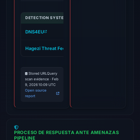
at
00:46
UTC.
DETECTION SYSTEM
INDICATOR
VERDI
Google
Safe
DNS4EU
fmerchantb.com
malici
Browsing
flagged
Hagezi Threat Feed
fmerchantb.com
malici
the
domain
on
Stored URLQuery
Feb
scan evidence · Feb
9, 2026 10:09 UTC
25,
Open source
2026
report
at
20:32
UTC.
No
PROCESO DE RESPUESTA ANTE AMENAZAS
PIPELINE
conclusive