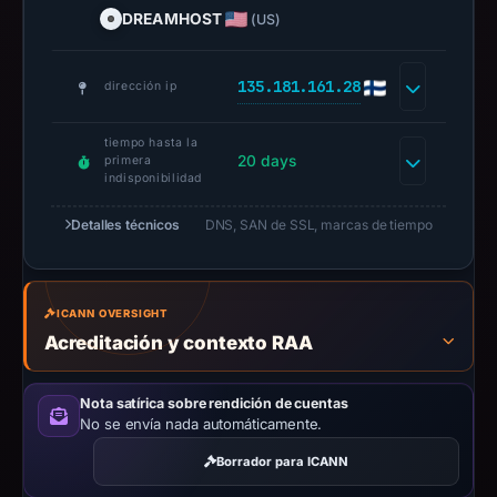
report
DREAMHOST
(US)
summarizes
time-
bound
135.181.161.28
dirección ip
observations,
not
tiempo hasta la
20 days
primera
a
indisponibilidad
live
guarantee.
Detalles técnicos
DNS, SAN de SSL, marcas de tiempo
Avoid
interacting
with
ICANN OVERSIGHT
the
Acreditación y contexto RAA
domain;
submit
Nota satírica sobre rendición de cuentas
an
No se envía nada automáticamente.
appeal
Borrador para ICANN
if