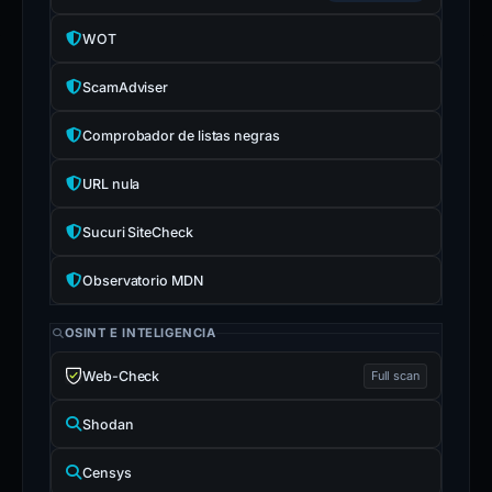
WOT
ScamAdviser
Comprobador de listas negras
URL nula
Sucuri SiteCheck
Observatorio MDN
OSINT E INTELIGENCIA
Web-Check
Full scan
Shodan
Censys