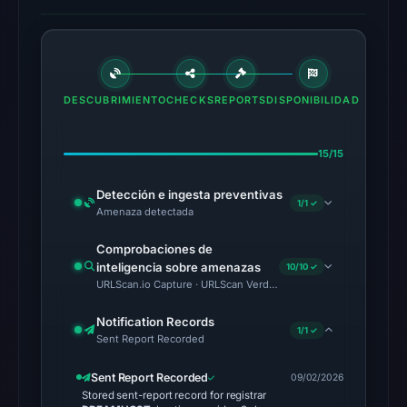
timestamped
HTTP
response
is
DESCUBRIMIENTO
CHECKS
REPORTS
DISPONIBILIDAD
available;
current
reachability
15/15
is
Detección e ingesta preventivas
unverified.
1/1 ✓
Amenaza detectada
Other
Comprobaciones de
observations:
inteligencia sobre amenazas
10/10 ✓
No
URLScan.io Capture · URLScan Verdict · Cloudflare Radar Report
external
Notification Records
blocklist
1/1 ✓
Sent Report Recorded
matches
were
Sent Report Recorded
09/02/2026
recorded
Stored sent-report record for registrar