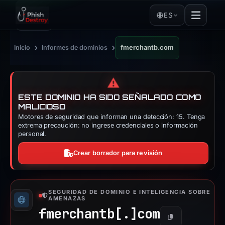
ES
›
›
Inicio
Informes de dominios
fmerchantb.com
⚠️
ESTE DOMINIO HA SIDO SEÑALADO COMO
MALICIOSO
Motores de seguridad que informan una detección: 15. Tenga
extrema precaución: no ingrese credenciales o información
personal.
Crear borrador para revisión
SEGURIDAD DE DOMINIO E INTELIGENCIA SOBRE
AMENAZAS
fmerchantb[.]
com
Copiar