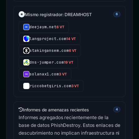
Mismo registrador: DREAMHOST
6
deejaym.net
6 VT
langproject.com
14 VT
stakingansem.com
6 VT
dns-jumper.com
19 VT
solanax1.com
3 VT
riccobetgiris.com
3 VT
Informes de amenazas recientes
4
Informes agregados recientemente de la
base de datos PhishDestroy. Estos enlaces de
descubrimiento no implican infraestructura ni