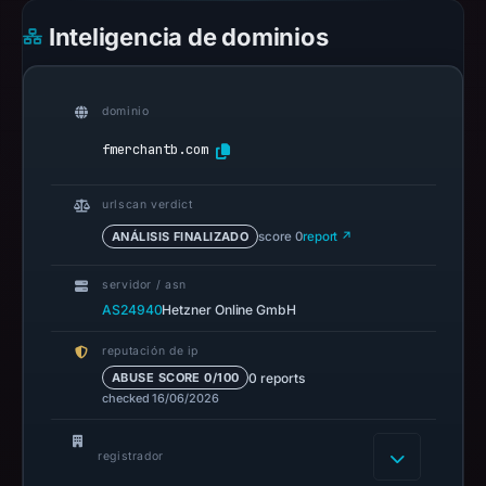
establish
Inteligencia de dominios
safety.
Context:
dominio
registrar
DREAMHOST,
fmerchantb.com
IP
address
urlscan verdict
135.181.161.28.
ANÁLISIS FINALIZADO
score 0
report ↗
Infrastructure
details
servidor / asn
may
AS24940
Hetzner Online GmbH
have
reputación de ip
changed
0 reports
ABUSE SCORE 0/100
since
checked 16/06/2026
collection.
registrador
This