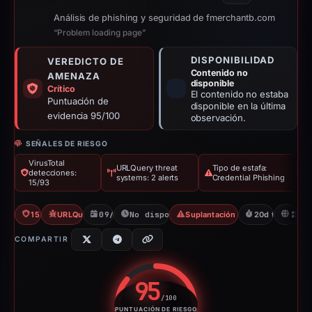
Análisis de phishing y seguridad de fmerchantb.com
“Problem loading page”
DISPONIBILIDAD
VEREDICTO DE
Contenido no
AMENAZA
disponible
Crítico
El contenido no estaba
Puntuación de
disponible en la última
evidencia 95/100
observación.
SEÑALES DE RIESGO
VirusTotal
URLQuery threat
Tipo de estafa:
detecciones:
systems: 2 alerts
Credential Phishing
15/93
15/93 VT
URLQuery: 2 threat alerts
09/02/2026
No disponible desde 01/03/2026
Suplantación de identidad para o
20d to unavail
FI
COMPARTIR
95
/100
PUNTUACIÓN DE RIESGO