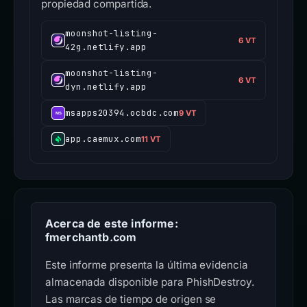
propiedad compartida.
moonshot-listing-
6 VT
42g.netlify.app
moonshot-listing-
6 VT
dyn.netlify.app
msapps20394.ocbdc.com
9 VT
app.caemux.com
11 VT
Acerca de este informe:
fmerchantb.com
Este informe presenta la última evidencia
almacenada disponible para PhishDestroy.
Las marcas de tiempo de origen se