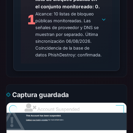
Mar
el conjunto monitoreado: 0.
1,
Alcance: 10 listas de bloqueo
1
2026
públicas monitoreadas. Las
at
señales de proveedor y DNS se
09:49
muestran por separado. Última
sincronización 06/08/2026.
UTC.
Coincidencia de la base de
Spamhaus
datos PhishDestroy: confirmada.
DBL
recorded
no
positive
result
on
Captura guardada
Jul
14,
2026
at
10:35