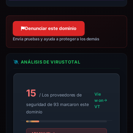
the
report
is
inaccurate.
Denunciar este dominio
Envía pruebas y ayuda a proteger a los demás
ANÁLISIS DE VIRUSTOTAL
15
Vie
/ Los proveedores de
w on
seguridad de 93 marcaron este
VT
dominio