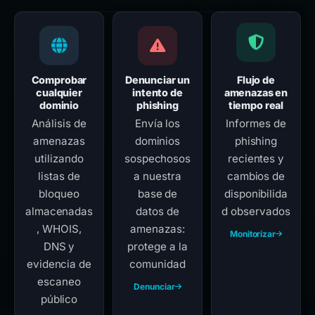
Comprobar
Denunciar un
Flujo de
cualquier
intento de
amenazas en
dominio
phishing
tiempo real
Análisis de
Envía los
Informes de
amenazas
dominios
phishing
utilizando
sospechosos
recientes y
listas de
a nuestra
cambios de
bloqueo
base de
disponibilida
almacenadas
datos de
d observados
, WHOIS,
amenazas:
Monitorizar
DNS y
protege a la
evidencia de
comunidad
escaneo
Denunciar
público