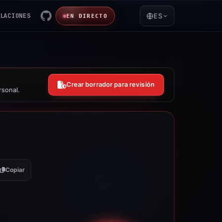
LACIONES
ES
EN DIRECTO
Crear borrador para revisión
rsonal.
Copiar