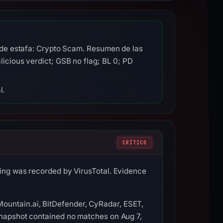
 de estafa: Crypto Scam. Resumen de las
cious verdict; GSB no flag; BL 0; PD
l.
CRÍTICO
ding was recorded by VirusTotal. Evidence
ountain.ai, BitDefender, CyRadar, ESET,
 snapshot contained no matches on Aug 7,