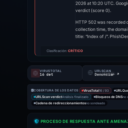
2026 at 10:20 UTC. Googl
verdict (score 0).
HTTP 502 was recorded on 
collection time, the doma
title: “Index of /”. Phish
Clasificación:
CRÍTICO
VIRUSTOTAL
URLSCAN
16 det
Denunciar ↗
16 / 93
COBERTURA DE LOS DATOS
VirusTotal
URLQu
Análisis finalizado
no
URLScan verdict
Bloqueos de DNS
no sondeado
Cadena de redireccionamientos
PROCESO DE RESPUESTA ANTE AMENAZ