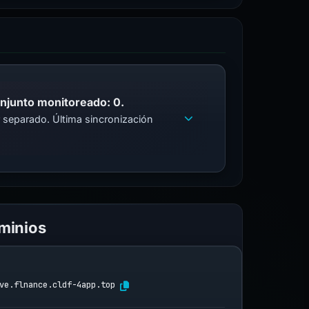
onjunto monitoreado: 0.
 separado. Última sincronización
ominios
ve.flnance.cldf-4app.top