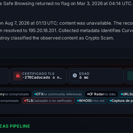
e Safe Browsing returned no flag on Mar 3, 2026 at 04:14 UTC
Aug 7, 2026 at 01:13 UTC; content was unavailable. The recorde
in resolved to 195.20.18.201. Collected metadata identifies Cur
Destroy classified the observed content as Crypto Scam.
CERTIFICADO TLS
EDAD
-270Caducado o no verificado d
6 mo
no comprobado
no community references
no data
ery
OTX
CF Radar
URLSc
 comprobado
Caducado o no verificado
6 mo old
TLS
WHOIS
Captura de p
AS PIPELINE