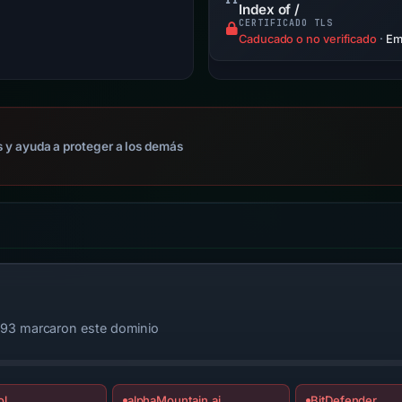
Index of /
CERTIFICADO TLS
Caducado o no verificado
·
Emi
 y ayuda a proteger a los demás
 93 marcaron este dominio
ol
alphaMountain.ai
BitDefender