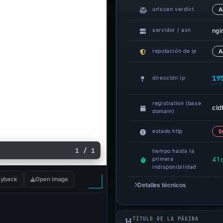
urlscan verdict
A
ngi
servidor / asn
reputación de ip
A
19
dirección ip
registration (base
cld
domain)
estado http
5
1 / 1
tiempo hasta la
41 
primera
indisponibilidad
yback
Open image
Detalles técnicos
TÍTULO DE LA PÁGINA