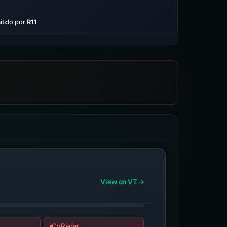
tido por
R11
View on VT
CyRadar