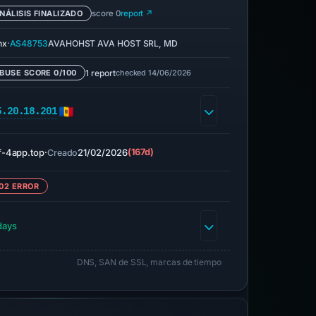
NÁLISIS FINALIZADO
score 0
report ↗
·
nx
AS48753
AVAHOHST AVA HOST SRL, MD
1 report
checked 14/06/2026
BUSE SCORE 0/100
5.20.18.201
f-4app.top
·
21/02/2026
(167d)
Creado
02 ERROR
days
DNS, SAN de SSL, marcas de tiempo