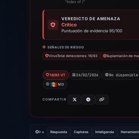
“Index of /”
VEREDICTO DE AMENAZA
Crítico
Puntuación de evidencia 95/100
SEÑALES DE RIESGO
VirusTotal detecciones: 16/93
Suplantación de ma
26/02/2026
No disponible
16/93 VT
MD
COMPARTIR
Ir a
Respuesta
Capturas
Inteligencia
Herramient