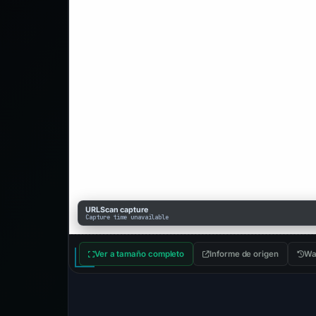
URLScan capture
Capture time unavailable
Ver a tamaño completo
Informe de origen
Wa