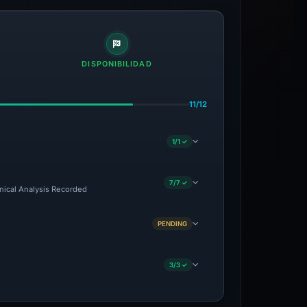
DISPONIBILIDAD
11/12
1/1 ✓
7/7 ✓
hnical Analysis Recorded
PENDING
3/3 ✓