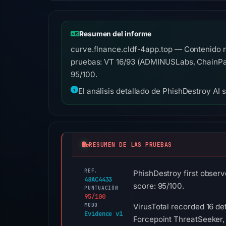
Resumen del informe
curve.flnance.cldf-4app.top — Contenido n
pruebas: VT 16/93 (ADMINUSLabs, ChainPatr
95/100.
El análisis detallado de PhishDestroy AI 
RESUMEN DE LAS PRUEBAS
REF.
PhishDestroy first observ
48AC4433
score: 95/100.
PUNTUACIÓN
95/100
MODO
VirusTotal recorded 16 d
Evidence v1
Forcepoint ThreatSeeker, 