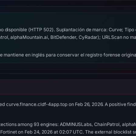
o disponible (HTTP 502). Suplantación de marca: Curve; Tipo
ol, alphaMountain.ai, BitDefender, CyRadar); URLScan no mali
se mantiene en inglés para conservar el registro forense origina
ed curve.flnance.cldf-4app.top on Feb 26, 2026. A positive fin
etections among 93 engines: ADMINUSLabs, ChainPatrol, alphaM
Fortinet on Feb 24, 2026 at 02:07 UTC. The external blocklist