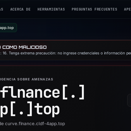
AS
ACERCA DE
HERRAMIENTAS
PREGUNTAS FRECUENTES
APE
4app.top
O COMO MALICIOSO
 16. Tenga extrema precaución: no ingrese credenciales o información pe
LIGENCIA SOBRE AMENAZAS
flnance[.]
p[.]
top
 de curve.flnance.cldf-4app.top