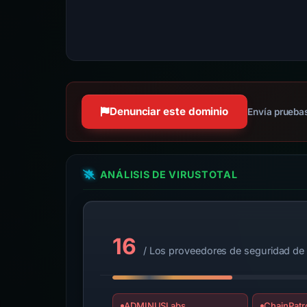
Denunciar este dominio
Envía pruebas
ANÁLISIS DE VIRUSTOTAL
16
/ Los proveedores de seguridad de
ADMINUSLabs
ChainPatr