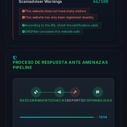
66/100
Scamadviser Warnings
This website does not have many visitors
This website has only been registered recently.
According to the SSL check the certificate is valid
DNSFilter considers this website safe
PROCESO DE RESPUESTA ANTE AMENAZAS
PIPELINE
DESCUBRIMIENTO
CHECKS
REPORTS
DISPONIBILIDAD
13/14