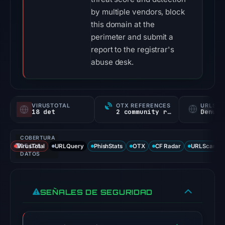
by multiple vendors, block
this domain at the
perimeter and submit a
report to the registrar's
abuse desk.
VIRUSTOTAL
OTX REFERENCES
URLSC
18 det
2 community refs
Denunc
COBERTURA
VirusTotal
DE LOS
URLQuery
PhishStats
OTX
CF Radar
URLScan ca
DATOS
SEÑALES DE SEGURIDAD