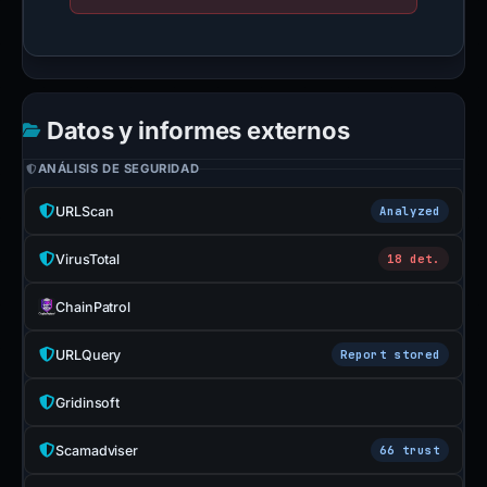
Datos y informes externos
ANÁLISIS DE SEGURIDAD
URLScan
Analyzed
VirusTotal
18 det.
ChainPatrol
URLQuery
Report stored
Gridinsoft
Scamadviser
66 trust