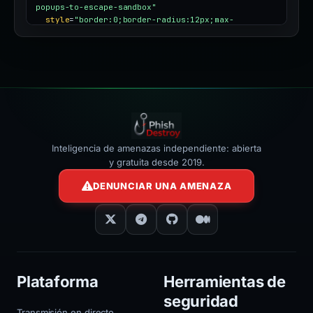
popups-to-escape-sandbox"
style
=
"border:0;border-radius:12px;max-
width:100%"
></iframe>
Inteligencia de amenazas independiente: abierta
y gratuita desde 2019.
DENUNCIAR UNA AMENAZA
Plataforma
Herramientas de
seguridad
Transmisión en directo