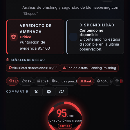
Análisis de phishing y seguridad de blumaebening.com
“Shopee”
DISPONIBILIDAD
VEREDICTO DE
Contenido no
AMENAZA
disponible
Crítico
El contenido no estaba
Puntuación de
disponible en la última
evidencia 95/100
observación.
SEÑALES DE RIESGO
VirusTotal detecciones: 18/93
Tipo de estafa: Banking Phishing
18/93 VT
OTX: 2 refs
23/01/2026
No disponible desde 08/05/2026
Banking Phishing
104d to unavailab
H
COMPARTIR
95
/100
PUNTUACIÓN DE RIESGO
Puntuación de riesgo: 95 sobre
CRÍTICO