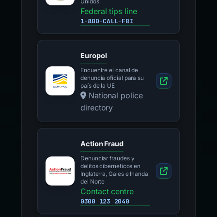
Unidos
Federal tips line
1-800-CALL-FBI
Europol
Encuentre el canal de
denuncia oficial para su
país de la UE
National police
directory
Action Fraud
Denunciar fraudes y
delitos cibernéticos en
Inglaterra, Gales e Irlanda
del Norte
Contact centre
0300 123 2040