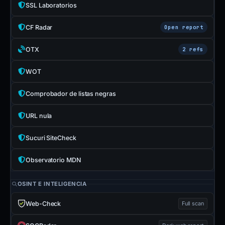
SSL Laboratorios
CF Radar
Open report
OTX
2 refs
WOT
Comprobador de listas negras
URL nula
Sucuri SiteCheck
Observatorio MDN
OSINT E INTELIGENCIA
Web-Check
Full scan