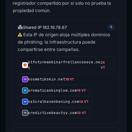
registrador compartido por sí solo no prueba la
propiedad común.
Shared IP 182.16.78.67
5
Esta IP de origen aloja múltiples dominios
de phishing; la infraestructura puede
compartirse entre campañas.
ptfuturewebinarfrellanceeece.ne
24
t
VT
kosmetikskin.net
18 VT
aromaticaskinglow.com
16 VT
naturalhavenbening.com
14 VT
predictivebeautyy.com
10 VT