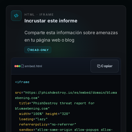
HTML · IFRAME
Incrustar este informe
Comparte esta información sobre amenazas
en tu página web o blog
READ-ONLY
Copiar
embed.html
<iframe
src
=
"https://phishdestroy.io/es/embed/domain/bluma
ebening.com"
title
=
"PhishDestroy threat report for 
blumaebening.com"
width
=
"100%"
height
=
"320"
loading
=
"lazy"
referrerpolicy
=
"no-referrer"
sandbox
=
"allow-same-origin allow-popups allow-