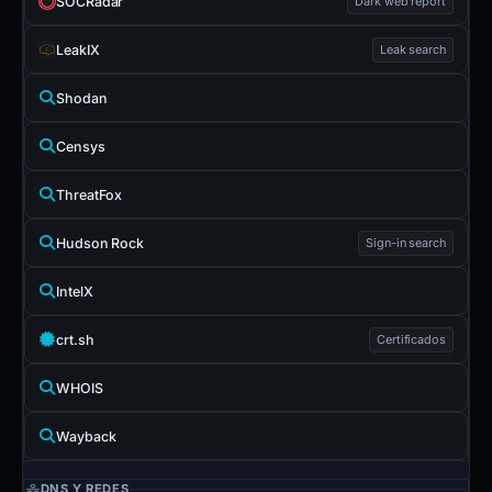
SOCRadar
Dark web report
LeakIX
Leak search
Shodan
Censys
ThreatFox
Hudson Rock
Sign-in search
IntelX
crt.sh
Certificados
WHOIS
Wayback
DNS Y REDES