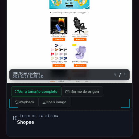
URLScan capture
1 / 1
2026-01-23 11:50 UTC
Ver a tamaño completo
Informe de origen
Wayback
Open image
TÍTULO DE LA PÁGINA
Shopee