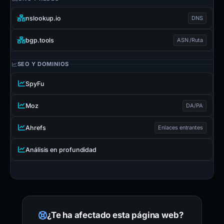
nslookup.io
DNS
bgp.tools
ASN /Ruta
SEO Y DOMINIOS
SpyFu
Moz
DA/PA
Ahrefs
Enlaces entrantes
Análisis en profundidad
¿Te ha afectado esta página web?