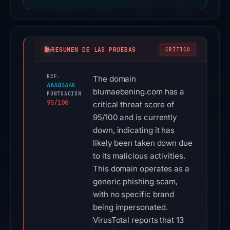
RESUMEN DE LAS PRUEBAS
CRÍTICO
REF.
The domain
AAA83A4A
blumaebening.com has a
PUNTUACIÓN
95/100
critical threat score of
95/100 and is currently
down, indicating it has
likely been taken down due
to its malicious activities.
This domain operates as a
generic phishing scam,
with no specific brand
being impersonated.
VirusTotal reports that 13