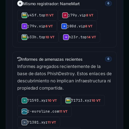
Mismo registrador: NameMart
6
y45f.top
j79y.vip
11 VT
8 VT
j79v.vip
j80d.vip
8 VT
8 VT
u33h.top
h23r.top
10 VT
14 VT
Informes de amenazas recientes
6
Informes agregados recientemente de la
base de datos PhishDestroy. Estos enlaces de
descubrimiento no implican infraestructura ni
propiedad compartida.
71593.xyz
71713.xyz
10 VT
10 VT
2-euroline.com
11 VT
71381.xyz
11 VT