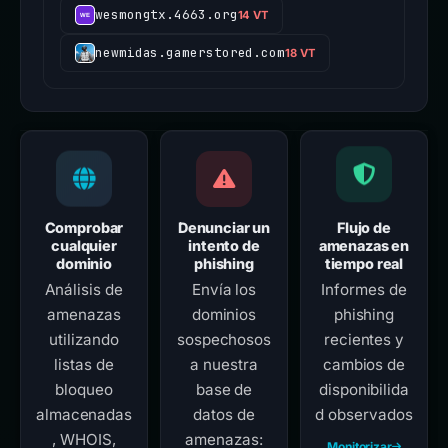
wesmongtx.4663.org
14 VT
newmidas.gamerstored.com
18 VT
Comprobar
Denunciar un
Flujo de
cualquier
intento de
amenazas en
dominio
phishing
tiempo real
Análisis de
Envía los
Informes de
amenazas
dominios
phishing
utilizando
sospechosos
recientes y
listas de
a nuestra
cambios de
bloqueo
base de
disponibilida
almacenadas
datos de
d observados
, WHOIS,
amenazas:
Monitorizar