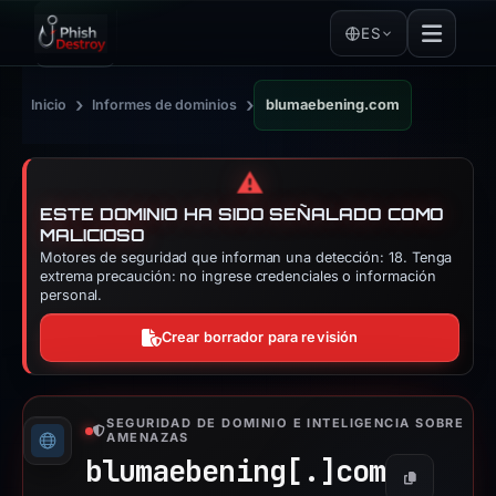
ES
›
›
Inicio
Informes de dominios
blumaebening.com
⚠️
ESTE DOMINIO HA SIDO SEÑALADO COMO
MALICIOSO
Motores de seguridad que informan una detección: 18. Tenga
extrema precaución: no ingrese credenciales o información
personal.
Crear borrador para revisión
SEGURIDAD DE DOMINIO E INTELIGENCIA SOBRE
AMENAZAS
blumaebening[.]
com
Copiar