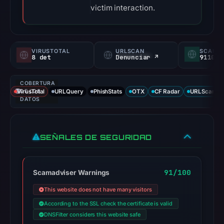
victim interaction.
VIRUSTOTAL
URLSCAN
SCAMA
8 det
Denunciar ↗
91100/
COBERTURA
VirusTotal
DE LOS
URLQuery
PhishStats
OTX
CF Radar
URLScan ca
DATOS
SEÑALES DE SEGURIDAD
91/100
Scamadviser Warnings
This website does not have many visitors
According to the SSL check the certificate is valid
DNSFilter considers this website safe