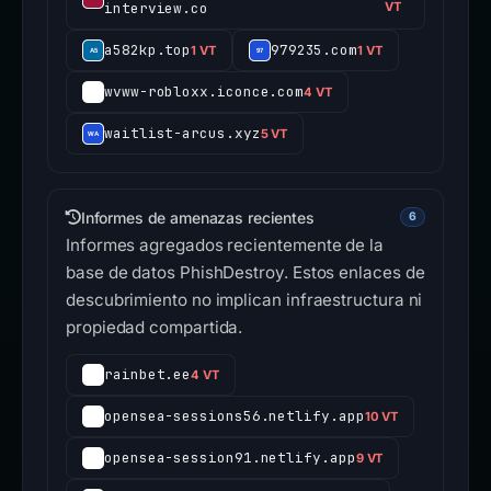
cyrca-inc-googlemeet-
1
interview.co
VT
a582kp.top
979235.com
1 VT
1 VT
wvww-robloxx.iconce.com
4 VT
waitlist-arcus.xyz
5 VT
Informes de amenazas recientes
6
Informes agregados recientemente de la
base de datos PhishDestroy. Estos enlaces de
descubrimiento no implican infraestructura ni
propiedad compartida.
rainbet.ee
4 VT
opensea-sessions56.netlify.app
10 VT
opensea-session91.netlify.app
9 VT