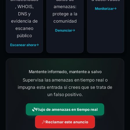
almacenadas
datos de
d observados
, WHOIS,
amenazas:
Monitorizar
DNS y
protege a la
evidencia de
comunidad
escaneo
Denunciar
público
Escanear ahora
Mantente informado, mantente a salvo
Supervisa las amenazas en tiempo real o
impugna esta entrada si crees que se trata de
un falso positivo.
Flujo de amenazas en tiempo real
Reclamar este anuncio