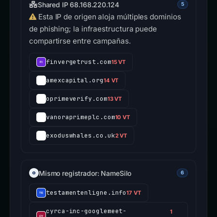
Shared IP 68.168.220.124
5
Esta IP de origen aloja múltiples dominios
de phishing; la infraestructura puede
compartirse entre campañas.
finvergetrust.com
15 VT
amexcapital.org
14 VT
oprimeverify.com
13 VT
vanoraprimeplc.com
10 VT
exoduswhales.co.uk
2 VT
Mismo registrador: NameSilo
6
testamentenligne.info
17 VT