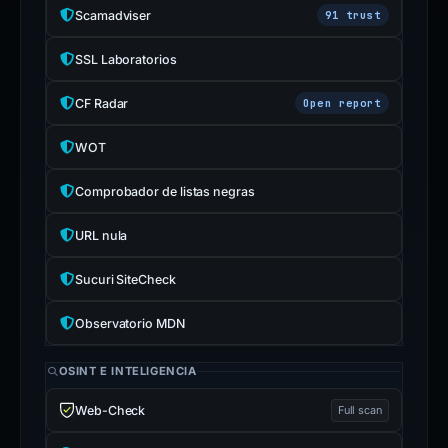
Scamadviser
91 trust
SSL Laboratorios
CF Radar
Open report
WOT
Comprobador de listas negras
URL nula
Sucuri SiteCheck
Observatorio MDN
OSINT E INTELIGENCIA
Web-Check
Full scan