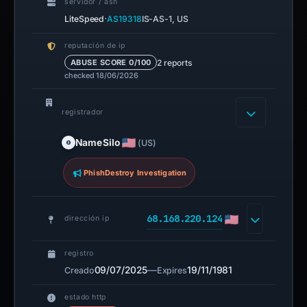
servidor / asn
·
LiteSpeed
AS19318
IS-AS-1, US
reputación de ip
2 reports
ABUSE SCORE 0/100
checked 18/06/2026
registrador
NameSilo
(US)
PhishDestroy Investigation
68.168.220.124
dirección ip
registro
09/07/2025
—
19/11/1981
Creado
Expires