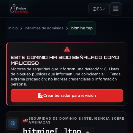
ES
›
›
Inicio
Informes de dominios
bitmine.top
⚠️
ESTE DOMINIO HA SIDO SEÑALADO COMO
MALICIOSO
Motores de seguridad que informan una detección: 8. Listas
de bloqueo públicas que informan una coincidencia: 1. Tenga
extrema precaución: no ingrese credenciales o información
personal.
Crear borrador para revisión
SEGURIDAD DE DOMINIO E INTELIGENCIA SOBRE
AMENAZAS
bitmine[.]
top