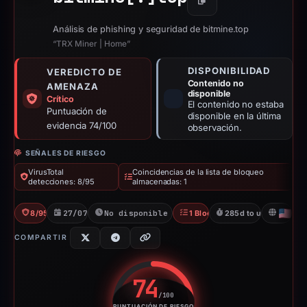
Copiar
Análisis de phishing y seguridad de bitmine.top
“TRX Miner | Home”
DISPONIBILIDAD
VEREDICTO DE
Contenido no
AMENAZA
disponible
Crítico
El contenido no estaba
Puntuación de
disponible en la última
evidencia 74/100
observación.
SEÑALES DE RIESGO
VirusTotal
Coincidencias de la lista de bloqueo
detecciones: 8/95
almacenadas: 1
8/95 VT
27/07/2025
No disponible desde 07/05/2026
1 Blocklist
285d to unavailable
US
COMPARTIR
74
/100
PUNTUACIÓN DE RIESGO