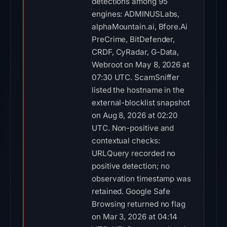
detections among 95
engines: ADMINUSLabs,
alphaMountain.ai, Bfore.Ai
PreCrime, BitDefender,
CRDF, CyRadar, G-Data,
Webroot on May 8, 2026 at
07:30 UTC. ScamSniffer
listed the hostname in the
external-blocklist snapshot
on Aug 8, 2026 at 02:20
UTC. Non-positive and
contextual checks:
URLQuery recorded no
positive detection; no
observation timestamp was
retained. Google Safe
Browsing returned no flag
on Mar 3, 2026 at 04:14