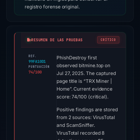
registro forense original.
RESUMEN DE LAS PRUEBAS
CRÍTICO
REF.
PhishDestroy first
99FA10D1
observed bitmine.top on
PUNTUACIÓN
74/100
Jul 27, 2025. The captured
page title is “TRX Miner |
Home”. Current evidence
score: 74/100 (critical).
Positive findings are stored
from 2 sources: VirusTotal
and ScamSniffer.
VirusTotal recorded 8