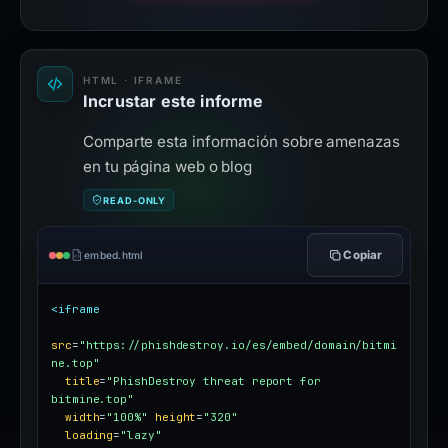
HTML · IFRAME
Incrustar este informe
Comparte esta información sobre amenazas
en tu página web o blog
READ-ONLY
Copiar
embed.html
<iframe
src
=
"https://phishdestroy.io/es/embed/domain/bitmi
ne.top"
title
=
"PhishDestroy threat report for 
bitmine.top"
width
=
"100%"
height
=
"320"