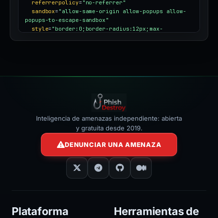
loading
=
"lazy"
referrerpolicy
=
"no-referrer"
sandbox
=
"allow-same-origin allow-popups allow-
popups-to-escape-sandbox"
style
=
"border:0;border-radius:12px;max-
width:100%"
></iframe>
Inteligencia de amenazas independiente: abierta
y gratuita desde 2019.
DENUNCIAR UNA AMENAZA