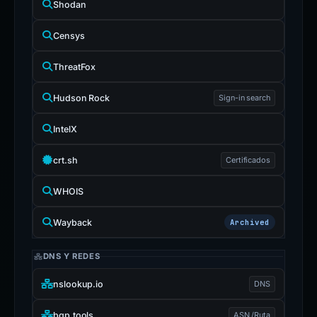
Shodan
Censys
ThreatFox
Hudson Rock
Sign-in search
IntelX
crt.sh
Certificados
WHOIS
Wayback
Archived
DNS Y REDES
nslookup.io
DNS