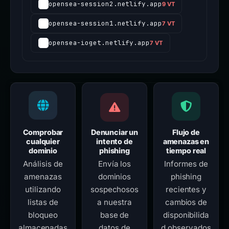
opensea-session2.netlify.app
9 VT
opensea-session1.netlify.app
7 VT
opensea-ioget.netlify.app
7 VT
Comprobar
Denunciar un
Flujo de
cualquier
intento de
amenazas en
dominio
phishing
tiempo real
Análisis de
Envía los
Informes de
amenazas
dominios
phishing
utilizando
sospechosos
recientes y
listas de
a nuestra
cambios de
bloqueo
base de
disponibilida