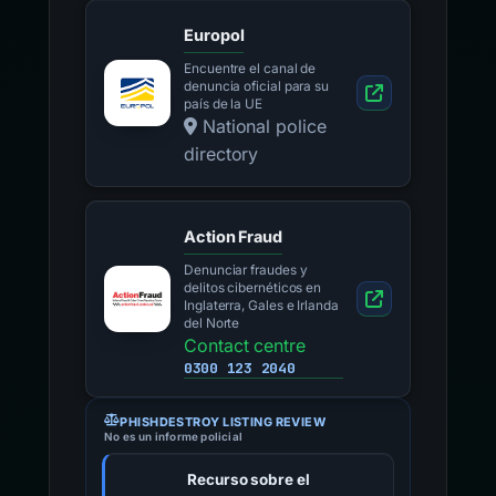
Europol
Encuentre el canal de
denuncia oficial para su
país de la UE
National police
directory
Action Fraud
Denunciar fraudes y
delitos cibernéticos en
Inglaterra, Gales e Irlanda
del Norte
Contact centre
0300 123 2040
PHISHDESTROY LISTING REVIEW
No es un informe policial