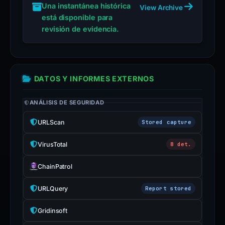
SNAPSHOT
Una instantánea histórica
View Archive
está disponible para
revisión de evidencia.
DATOS Y INFORMES EXTERNOS
ANÁLISIS DE SEGURIDAD
URLScan
Stored capture
VirusTotal
8 det.
ChainPatrol
URLQuery
Report stored
Gridinsoft