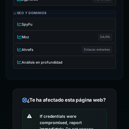
bgp.tools
ASN /Ruta
SEO Y DOMINIOS
SpyFu
Moz
DA/PA
Ahrefs
Enlaces entrantes
Análisis en profundidad
¿Te ha afectado esta página web?
If credentials were