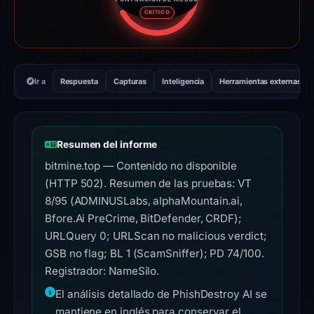
Puntuación de riesgo: 74 sobre
CRÍTICO
Ir a
Respuesta
Capturas
Inteligencia
Herramientas externas
Resumen del informe
bitmine.top — Contenido no disponible
(HTTP 502). Resumen de las pruebas: VT
8/95 (ADMINUSLabs, alphaMountain.ai,
Bfore.Ai PreCrime, BitDefender, CRDF);
URLQuery 0; URLScan no malicious verdict;
GSB no flag; BL 1 (ScamSniffer); PD 74/100.
Registrador: NameSilo.
El análisis detallado de PhishDestroy AI se
mantiene en inglés para conservar el