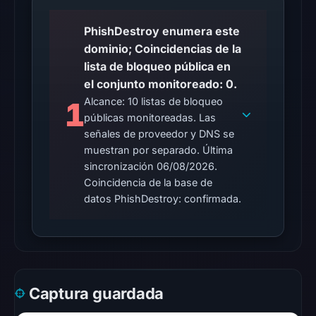
UTC.
PhishDestroy enumera este
Reachability
dominio; Coincidencias de la
alone
lista de bloqueo pública en
does
el conjunto monitoreado: 0.
not
Alcance: 10 listas de bloqueo
1
establish
públicas monitoreadas. Las
whether
señales de proveedor y DNS se
the
muestran por separado. Última
content
sincronización 06/08/2026.
is
Coincidencia de la base de
safe.
datos PhishDestroy: confirmada.
Other
observations:
No
external
Captura guardada
blocklist
matches