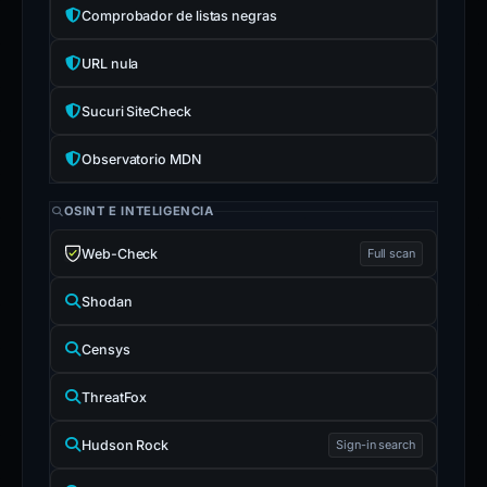
Comprobador de listas negras
URL nula
Sucuri SiteCheck
Observatorio MDN
OSINT E INTELIGENCIA
Web-Check
Full scan
Shodan
Censys
ThreatFox
Hudson Rock
Sign-in search