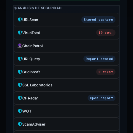
ANÁLISIS DE SEGURIDAD
URLScan
Stored capture
VirusTotal
19 det.
ChainPatrol
URLQuery
Report stored
Gridinsoft
0 trust
SSL Laboratorios
CF Radar
Open report
WOT
ScamAdviser