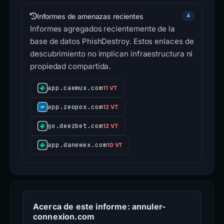
Informes de amenazas recientes
4
Informes agregados recientemente de la
base de datos PhishDestroy. Estos enlaces de
descubrimiento no implican infraestructura ni
propiedad compartida.
app.caemux.com
11 VT
app.zeopox.com
12 VT
go.deezbet.com
12 VT
app.danewex.com
10 VT
Acerca de este informe: annuler-
connexion.com