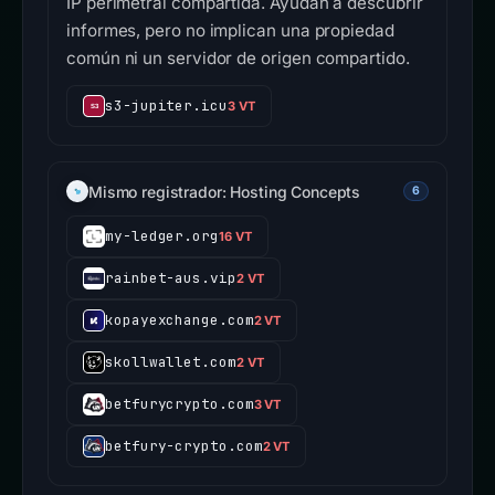
IP perimetral compartida. Ayudan a descubrir
informes, pero no implican una propiedad
común ni un servidor de origen compartido.
s3-jupiter.icu
3 VT
Mismo registrador: Hosting Concepts
6
my-ledger.org
16 VT
rainbet-aus.vip
2 VT
kopayexchange.com
2 VT
skollwallet.com
2 VT
betfurycrypto.com
3 VT
betfury-crypto.com
2 VT