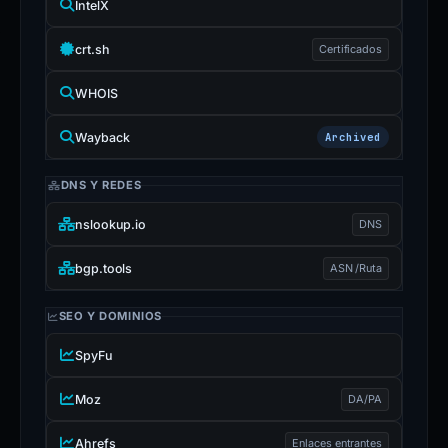
IntelX
crt.sh
Certificados
WHOIS
Wayback
Archived
DNS Y REDES
nslookup.io
DNS
bgp.tools
ASN /Ruta
SEO Y DOMINIOS
SpyFu
Moz
DA/PA
Ahrefs
Enlaces entrantes