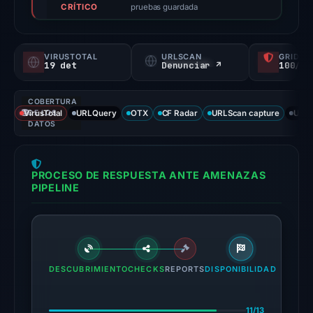
CRÍTICO
score,
pruebas guardada
not
a
VIRUSTOTAL
URLSCAN
GRIDIN
probability).
19 det
Denunciar ↗
100/
Threat
COBERTURA
signals:
VirusTotal
DE LOS
URLQuery
OTX
CF Radar
URLScan capture
URLS
19
DATOS
of
93
PROCESO DE RESPUESTA ANTE AMENAZAS
VirusTotal
PIPELINE
engines
flagged
the
domain
on
DESCUBRIMIENTO
CHECKS
REPORTS
DISPONIBILIDAD
Jul
18,
11/13