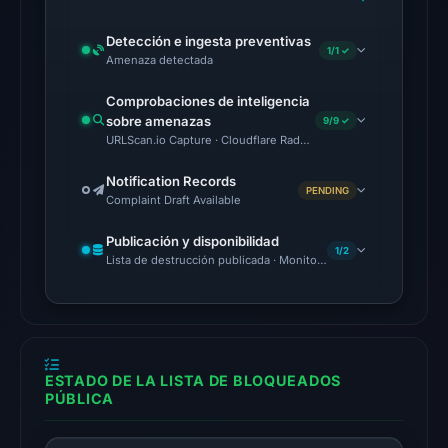
2026
at
Detección e ingesta preventivas
1/1 ✓
18:45
Amenaza detectada
UTC.
Comprobaciones de inteligencia
The
sobre amenazas
9/9 ✓
URLScan.io Capture · Cloudflare Radar Report · Web Archive · V
latest
probe
Notification Records
PENDING
reached
Complaint Draft Available
the
Publicación y disponibilidad
domain
1/2
Lista de destrucción publicada · Monitoring Continues
(HTTP
200)
on
Aug
5,
ESTADO DE LA LISTA DE BLOQUEADOS
2026
PÚBLICA
at
22:14