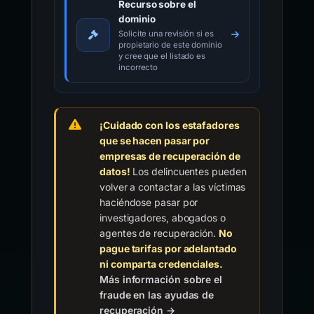
Recurso sobre el
dominio
Solicite una revisión si es
propietario de este dominio
y cree que el listado es
incorrecto
¡Cuidado con los estafadores
que se hacen pasar por
empresas de recuperación de
datos!
Los delincuentes pueden
volver a contactar a las víctimas
haciéndose pasar por
investigadores, abogados o
agentes de recuperación.
No
pague tarifas por adelantado
ni comparta credenciales.
Más información sobre el
fraude en las ayudas de
recuperación →