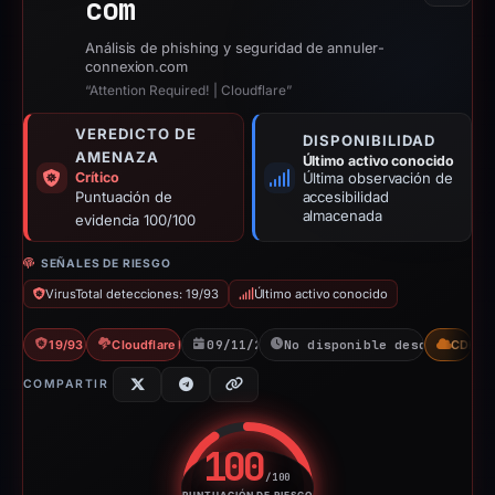
com
Análisis de phishing y seguridad de annuler-
connexion.com
“Attention Required! | Cloudflare”
VEREDICTO DE
DISPONIBILIDAD
AMENAZA
Último activo conocido
Crítico
Última observación de
Puntuación de
accesibilidad
almacenada
evidencia 100/100
SEÑALES DE RIESGO
VirusTotal detecciones: 19/93
Último activo conocido
19/93 VT
Cloudflare Banned
09/11/2025
No disponible desde 06/06/
CDN
COMPARTIR
100
/100
PUNTUACIÓN DE RIESGO