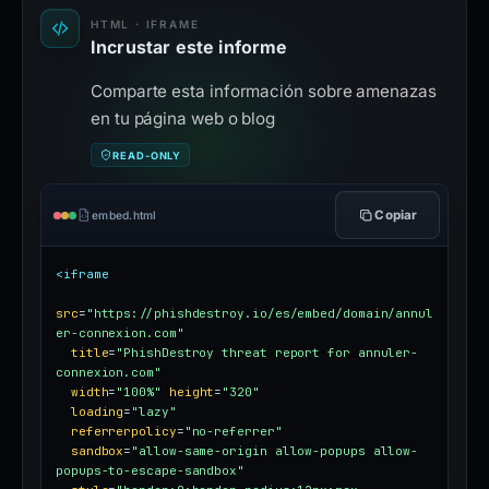
HTML · IFRAME
Incrustar este informe
Comparte esta información sobre amenazas
en tu página web o blog
READ-ONLY
Copiar
embed.html
<iframe
src
=
"https://phishdestroy.io/es/embed/domain/annul
er-connexion.com"
title
=
"PhishDestroy threat report for annuler-
connexion.com"
width
=
"100%"
height
=
"320"
loading
=
"lazy"
referrerpolicy
=
"no-referrer"
sandbox
=
"allow-same-origin allow-popups allow-
popups-to-escape-sandbox"