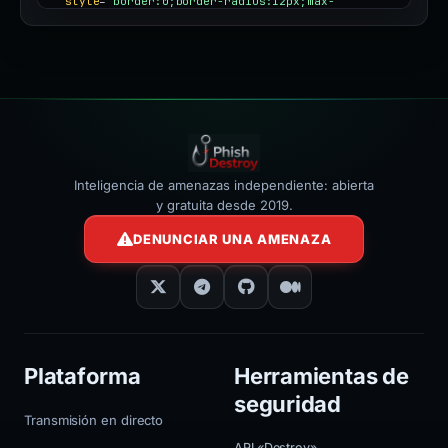
style
=
"border:0;border-radius:12px;max-
width:100%"
></iframe>
Inteligencia de amenazas independiente: abierta
y gratuita desde 2019.
DENUNCIAR UNA AMENAZA
Plataforma
Herramientas de
seguridad
Transmisión en directo
API «Destroy»