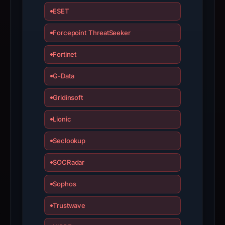
have
ESET
changed
Forcepoint ThreatSeeker
since
collection.
Fortinet
This
G-Data
report
summarizes
Gridinsoft
time-
bound
Lionic
observations,
Seclookup
not
a
SOCRadar
live
guarantee.
Sophos
Avoid
interacting
Trustwave
with