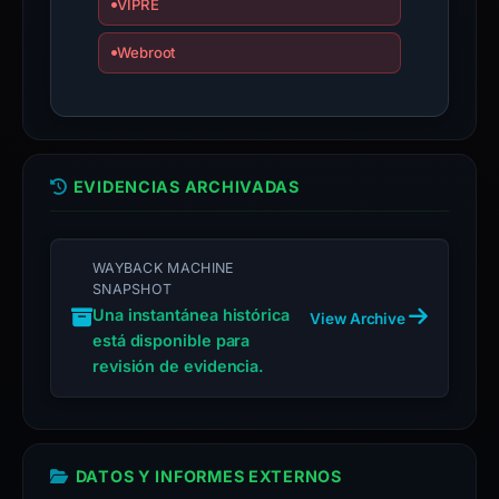
VIPRE
the
domain;
Webroot
submit
an
appeal
if
the
EVIDENCIAS ARCHIVADAS
report
is
inaccurate.
WAYBACK MACHINE
SNAPSHOT
Una instantánea histórica
View Archive
está disponible para
revisión de evidencia.
DATOS Y INFORMES EXTERNOS