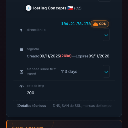
at
Hosting Concepts
(CZ)
18:10
UTC.
104.21.76.176
CDN
Spamhaus
dirección ip
DBL
recorded
no
registro
positive
09/11/2025
(269d)
—
09/11/2026
Creado
Expires
result
elapsed since first
on
113 days
report
Jul
14,
estado http
2026
200
at
18:33
Detalles técnicos
DNS, SAN de SSL, marcas de tiempo
UTC.
URLScan
captured