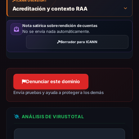
ICANN OVERSIGHT
the
Acreditación y contexto RAA
domain
on
Nota satírica sobre rendición de cuentas
Mar
No se envía nada automáticamente.
2,
Borrador para ICANN
2026
at
01:14
UTC.
Negative
Denunciar este dominio
or
missing
Envía pruebas y ayuda a proteger a los demás
results
do
not
ANÁLISIS DE VIRUSTOTAL
establish
safety.