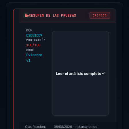
RESUMEN DE LAS PRUEBAS
CRÍTICO
REF.
PhishDestroy
D2D01DD9
first
PUNTUACIÓN
100/100
observed
MODO
annuler-
Evidence
v1
connexion.com
on
Leer el análisis completo
Nov
9,
2025.
Evidence
score:
100/100
(a
triage
Clasificación:
06/08/2026
· Instantánea de