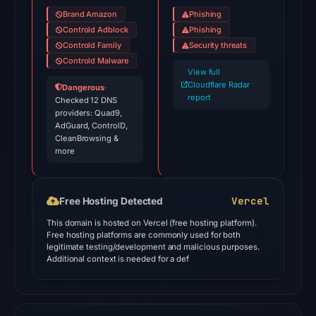
Brand Amazon
Phishing
Apr
Controld Adblock
Phishing
26,
Controld Family
Security threats
2026
Controld Malware
at
View full
Cloudflare Radar
03:05
Dangerous
·
report
Checked 12 DNS
UTC.
providers: Quad9,
Google
AdGuard, ControlD,
CleanBrowsing &
Safe
more
Browsing
flagged
the
Vercel
Free Hosting Detected
domain
This domain is hosted on Vercel (free hosting platform).
on
Free hosting platforms are commonly used for both
Apr
legitimate testing/development and malicious purposes.
Additional context is needed for a def
24,
2026
at