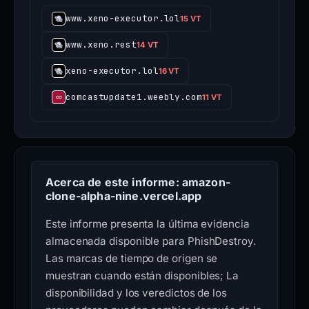
www.xeno-executor.lol
15 VT
www.xeno.rest
14 VT
xeno-executor.lol
16 VT
comcastupdate1.weebly.com
11 VT
Acerca de este informe: amazon-
clone-alpha-nine.vercel.app
Este informe presenta la última evidencia
almacenada disponible para PhishDestroy.
Las marcas de tiempo de origen se
muestran cuando están disponibles; La
disponibilidad y los veredictos de los