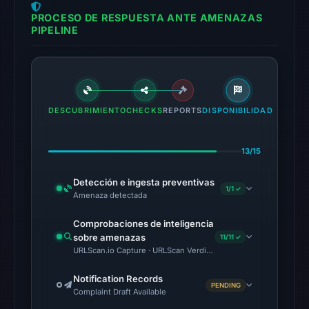
14:50
PROCESO DE RESPUESTA ANTE AMENAZAS
UTC.
PIPELINE
Cloudflare
Radar
classified
the
domain
DESCUBRIMIENTO
CHECKS
REPORTS
DISPONIBILIDAD
as
malicious;
13/15
no
source
Detección e ingesta preventivas
timestamp
1/1 ✓
Amenaza detectada
was
Comprobaciones de inteligencia
recorded.
sobre amenazas
11/11 ✓
URLScan.io Capture · URLScan Verdict · Cloudflare Radar Report 
The
latest
Notification Records
PENDING
probe
Complaint Draft Available
recorded