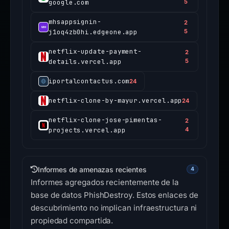
google.com
5
mhsappsignin-
2
j1oq4zb0hi.edgeone.app
5
netflix-update-payment-
2
details.vercel.app
5
iportalcontactus.com
24
netflix-clone-by-mayur.vercel.app
24
netflix-clone-jose-pimentas-
2
projects.vercel.app
4
Informes de amenazas recientes
4
Informes agregados recientemente de la
base de datos PhishDestroy. Estos enlaces de
descubrimiento no implican infraestructura ni
propiedad compartida.