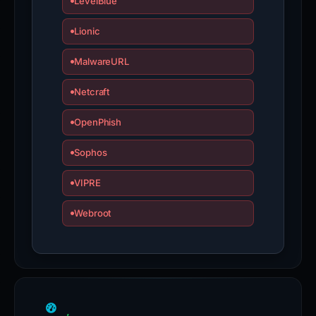
LevelBlue
Lionic
MalwareURL
Netcraft
OpenPhish
Sophos
VIPRE
Webroot