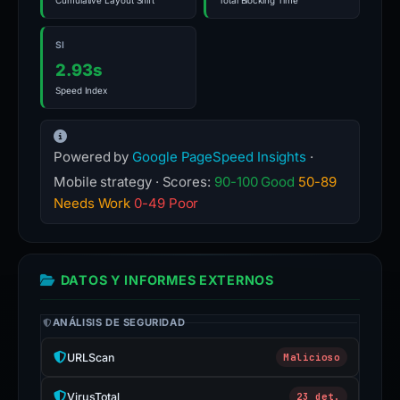
Cumulative Layout Shift
Total Blocking Time
SI
2.93s
Speed Index
Powered by
Google PageSpeed Insights
·
Mobile strategy · Scores:
90-100 Good
50-89
Needs Work
0-49 Poor
DATOS Y INFORMES EXTERNOS
ANÁLISIS DE SEGURIDAD
URLScan
Malicioso
VirusTotal
23 det.