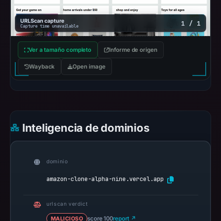
at
18:20
URLScan capture
1 / 1
Capture time unavailable
UTC.
AlienVault
Ver a tamaño completo
Informe de origen
OTX
Wayback
Open image
recorded
0
community
pulse
references
Inteligencia de dominios
on
Apr
24,
dominio
2026
amazon-clone-alpha-nine.vercel.app
at
14:50
UTC.
urlscan verdict
Spamhaus
MALICIOSO
score 100
report ↗