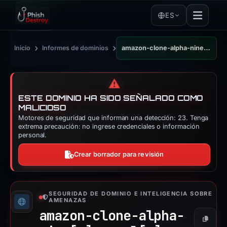
ES
›
›
Inicio
Informes de dominios
amazon-clone-alpha-nine.vercel.app
⚠️
ESTE DOMINIO HA SIDO SEÑALADO COMO
MALICIOSO
Motores de seguridad que informan una detección: 23. Tenga
extrema precaución: no ingrese credenciales o información
personal.
Crear borrador para revisión
SEGURIDAD DE DOMINIO E INTELIGENCIA SOBRE
AMENAZAS
amazon-clone-alpha-
Copiar