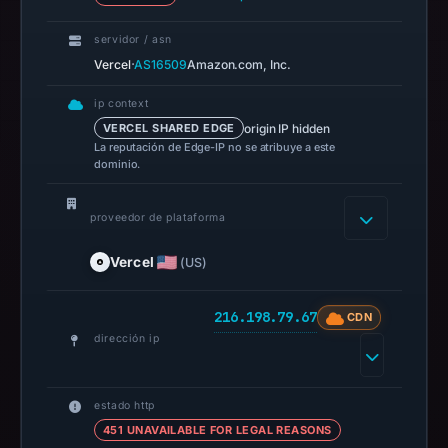
DBL
recorded
servidor / asn
·
Vercel
AS16509
Amazon.com, Inc.
no
positive
ip context
result
origin IP hidden
VERCEL SHARED EDGE
on
La reputación de Edge-IP no se atribuye a este
dominio.
Jul
13,
2026
proveedor de plataforma
at
Vercel
(US)
18:34
UTC.
A
216.198.79.67
CDN
dirección ip
URLScan
capture
is
estado http
available,
451 UNAVAILABLE FOR LEGAL REASONS
but