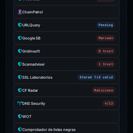
ChainPatrol
URLQuery
Pending
Google SB
Marcado
Gridinsoft
0 trust
Scamadviser
1 trust
SSL Laboratorios
Stored TLS valid
CF Radar
Malicioso
DNS Security
4/12
WOT
Comprobador de listas negras