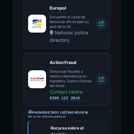
Europol
Encuentre el canal de
denuncia oficial para su
país de la UE
National police
directory
Action Fraud
Denunciar fraudes y
delitos cibernéticos en
Inglaterra, Gales e Irlanda
del Norte
Contact centre
0300 123 2040
PHISHDESTROY LISTING REVIEW
No es un informe policial
Recurso sobre el