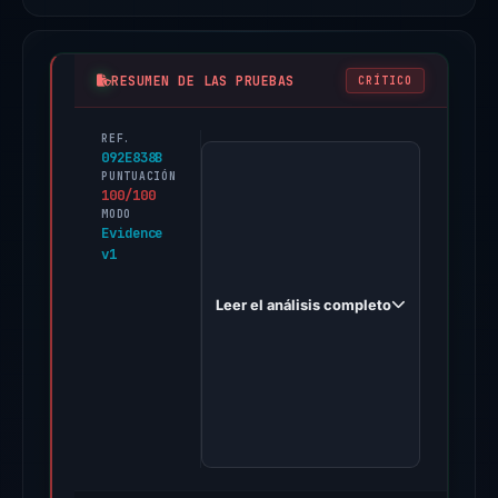
RESUMEN DE LAS PRUEBAS
CRÍTICO
REF.
PhishDestroy
092E838B
first
PUNTUACIÓN
100/100
observed
MODO
amazon-
Evidence
v1
clone-
alpha-
Leer el análisis completo
nine.vercel.app
on
Apr
24,
2026.
Evidence
score: