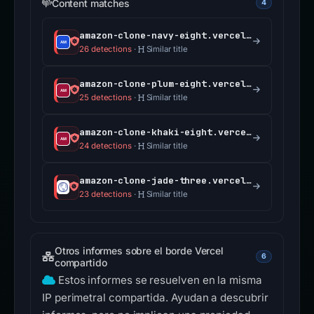
Content matches
4
amazon-clone-navy-eight.vercel.app
26 detections
·
Similar title
amazon-clone-plum-eight.vercel.app
25 detections
·
Similar title
amazon-clone-khaki-eight.vercel.app
24 detections
·
Similar title
amazon-clone-jade-three.vercel.app
23 detections
·
Similar title
Otros informes sobre el borde Vercel
6
compartido
Estos informes se resuelven en la misma
IP perimetral compartida. Ayudan a descubrir