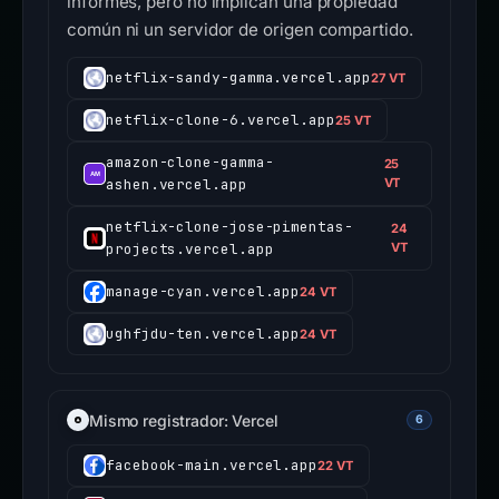
informes, pero no implican una propiedad
común ni un servidor de origen compartido.
netflix-sandy-gamma.vercel.app
27 VT
netflix-clone-6.vercel.app
25 VT
amazon-clone-gamma-
25
ashen.vercel.app
VT
netflix-clone-jose-pimentas-
24
projects.vercel.app
VT
manage-cyan.vercel.app
24 VT
ughfjdu-ten.vercel.app
24 VT
Mismo registrador: Vercel
6
facebook-main.vercel.app
22 VT