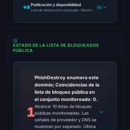
Publicación y disponibilidad
cloaking
1/2
Lista de destrucción publicada · Monitoring Continues
behavior
(HTTP
451)
on
Aug
ESTADO DE LA LISTA DE BLOQUEADOS
5,
PÚBLICA
2026
at
01:00
PhishDestroy enumera este
UTC.
dominio; Coincidencias de la
The
lista de bloqueo pública en
response
el conjunto monitoreado: 0.
may
Alcance: 10 listas de bloqueo
1
differ
públicas monitoreadas. Las
between
señales de proveedor y DNS se
visitors
muestran por separado. Última
and