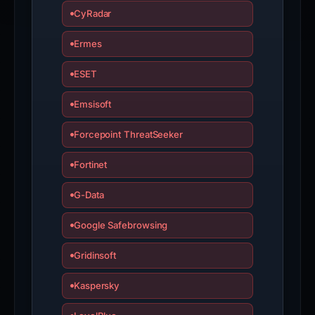
appeal
CyRadar
if
the
Ermes
report
ESET
is
inaccurate.
Emsisoft
Forcepoint ThreatSeeker
Fortinet
G-Data
Google Safebrowsing
Gridinsoft
Kaspersky