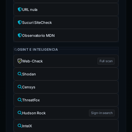
URL nula
Sucuri SiteCheck
Observatorio MDN
OSINT E INTELIGENCIA
Web-Check
Full scan
Shodan
Censys
ThreatFox
Hudson Rock
Sign-in search
IntelX