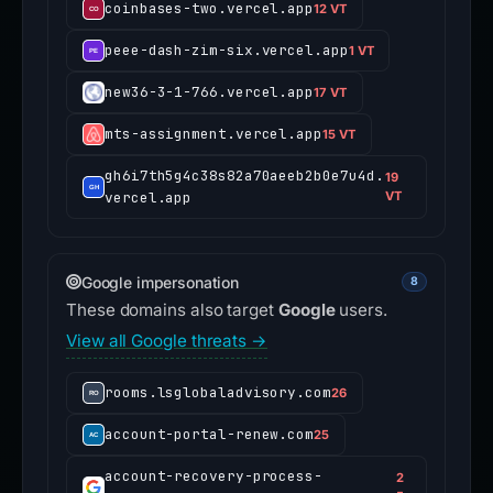
coinbases-two.vercel.app
12 VT
peee-dash-zim-six.vercel.app
1 VT
new36-3-1-766.vercel.app
17 VT
mts-assignment.vercel.app
15 VT
gh6i7th5g4c38s82a70aeeb2b0e7u4d.
19
vercel.app
VT
Google impersonation
8
These domains also target
Google
users.
View all Google threats →
rooms.lsglobaladvisory.com
26
account-portal-renew.com
25
account-recovery-process-
2