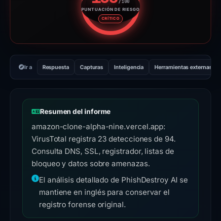
/100
PUNTUACIÓN DE RIESGO
Puntuación de riesgo: 100 sobr
CRÍTICO
Ir a
Respuesta
Capturas
Inteligencia
Herramientas externas
Resumen del informe
amazon-clone-alpha-nine.vercel.app:
VirusTotal registra 23 detecciones de 94.
Consulta DNS, SSL, registrador, listas de
bloqueo y datos sobre amenazas.
El análisis detallado de PhishDestroy AI se
mantiene en inglés para conservar el
registro forense original.