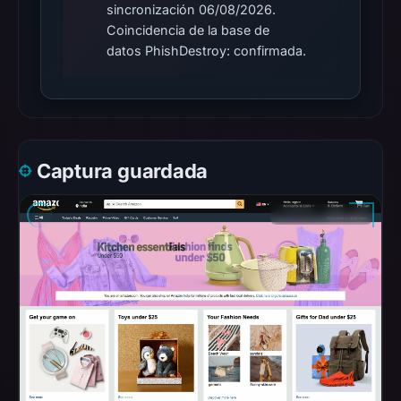
sincronización 06/08/2026.
automated
Coincidencia de la base de
checks.
datos PhishDestroy: confirmada.
Other
observations:
No
external
Captura guardada
blocklist
matches
were
recorded
in
the
snapshot
from
Aug
6,
2026