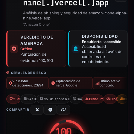
nine[.]
vercel[.]
app
Análisis de phishing y seguridad de amazon-clone-alpha-
nine.vercel.app
“Amazon Clone”
DISPONIBILIDAD
VEREDICTO DE
Encubierto · accesible
AMENAZA
Accesibilidad
Crítico
observada a través de
Puntuación de
controles de
evidencia 100/100
encubrimiento.
SEÑALES DE RIESGO
VirusTotal
Suplantación de
Último activo
detecciones: 23/94
marca: Google
conocido
23/94 VT
24/04/2026
No disponible desde 24/07/2026
Google
Brand Impersonation
Cloaking
CDN
COMPARTIR
100