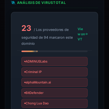
ANÁLISIS DE VIRUSTOTAL
This
report
summarizes
time-
23
Vie
/ Los proveedores de
bound
w on
seguridad de 94 marcaron este
observations,
VT
dominio
not
a
live
ADMINUSLabs
guarantee.
Avoid
Criminal IP
interacting
with
alphaMountain.ai
the
domain;
BitDefender
submit
Chong Lua Dao
an