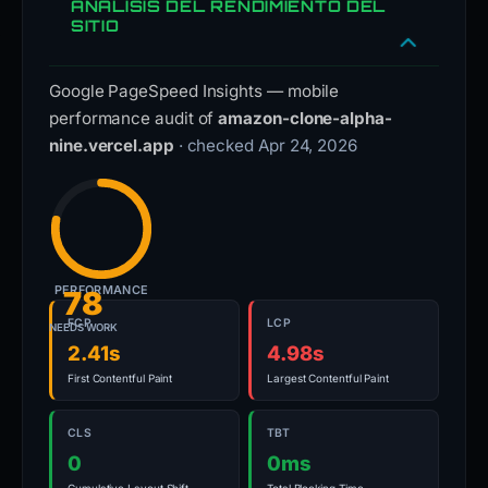
ANÁLISIS DEL RENDIMIENTO DEL
SITIO
Google PageSpeed Insights — mobile
performance audit of
amazon-clone-alpha-
nine.vercel.app
· checked Apr 24, 2026
PERFORMANCE
78
FCP
LCP
NEEDS WORK
2.41s
4.98s
First Contentful Paint
Largest Contentful Paint
CLS
TBT
0
0ms