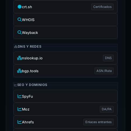
crt.sh
Certificados
WHOIS
Wayback
DNS Y REDES
nslookup.io
DNS
bgp.tools
ASN /Ruta
SEO Y DOMINIOS
SpyFu
Moz
DA/PA
Ahrefs
Enlaces entrantes