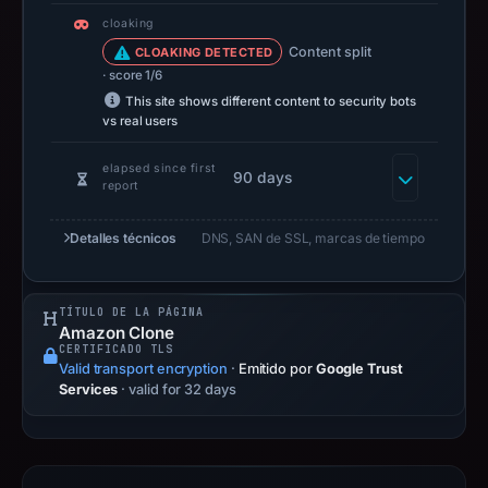
no
cloaking
capture
Content split
CLOAKING DETECTED
timestamp
· score 1/6
was
This site shows different content to security bots
vs real users
recorded.
Negative
elapsed since first
90 days
or
report
missing
results
Detalles técnicos
DNS, SAN de SSL, marcas de tiempo
do
not
TÍTULO DE LA PÁGINA
establish
Amazon Clone
safety.
CERTIFICADO TLS
Valid transport encryption
·
Emitido por
Google Trust
Services
· valid for 32 days
Context:
registrar
Vercel
Inc.,