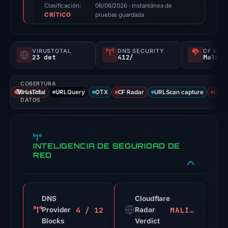
100/100
Clasificación:
06/08/2026
· Instantánea de
CRÍTICO
(a
pruebas guardada
triage
score,
VIRUSTOTAL
DNS SECURITY
CF RAD
not
23 det
412/
Malici
a
probability).
COBERTURA
VirusTotal
DE LOS
URLQuery
OTX
CF Radar
URLScan capture
URLS
Threat
DATOS
signals:
23
of
INTELIGENCIA DE SEGURIDAD DE
94
RED
VirusTotal
engines
flagged
DNS
Cloudflare
the
4 / 12
MALICIOSO
Provider
Radar
domain
Blocks
Verdict
on