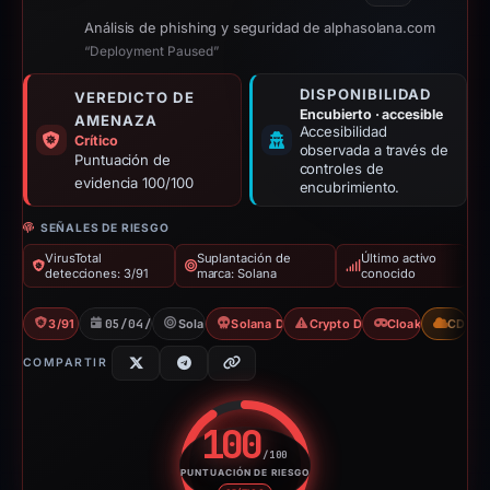
Análisis de phishing y seguridad de alphasolana.com
“Deployment Paused”
DISPONIBILIDAD
VEREDICTO DE
Encubierto · accesible
AMENAZA
Accesibilidad
Crítico
observada a través de
Puntuación de
controles de
evidencia 100/100
encubrimiento.
SEÑALES DE RIESGO
VirusTotal
Suplantación de
Último activo
detecciones: 3/91
marca: Solana
conocido
3/91 VT
05/04/2026
Solana
Solana Drainer
Crypto Drainer
Cloaking
CDN
COMPARTIR
100
/100
PUNTUACIÓN DE RIESGO
Puntuación de riesgo: 100 sobr