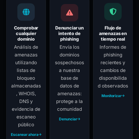
Comprobar
Denunciar un
Flujo de
cualquier
intento de
amenazas en
dominio
phishing
tiempo real
Análisis de
Envía los
Informes de
amenazas
dominios
phishing
utilizando
sospechosos
recientes y
listas de
a nuestra
cambios de
bloqueo
base de
disponibilida
almacenadas
datos de
d observados
, WHOIS,
amenazas:
Monitorizar
DNS y
protege a la
evidencia de
comunidad
escaneo
Denunciar
público
Escanear ahora