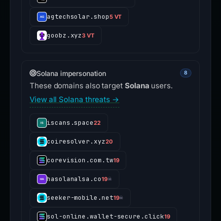
agtechsolar.shop
5 VT
goobz.xyz
3 VT
Solana impersonation
8
These domains also target
Solana
users.
View all Solana threats →
iscans.space
22
coiresolver.xyz
20
corevision.com.tw
19
hasolanalsa.co
19
☠
seeker-mobile.net
19
☠
sol-online.wallet-secure.click
19