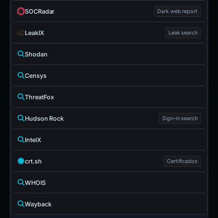
SOCRadar
Dark web report
LeakIX
Leak search
Shodan
Censys
ThreatFox
Hudson Rock
Sign-in search
IntelX
crt.sh
Certificados
WHOIS
Wayback