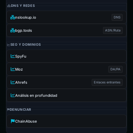
DNS Y REDES
nslookup.io
DNS
bgp.tools
ASN /Ruta
SEO Y DOMINIOS
SpyFu
Moz
DA/PA
Ahrefs
Enlaces entrantes
Análisis en profundidad
DENUNCIAR
ChainAbuse