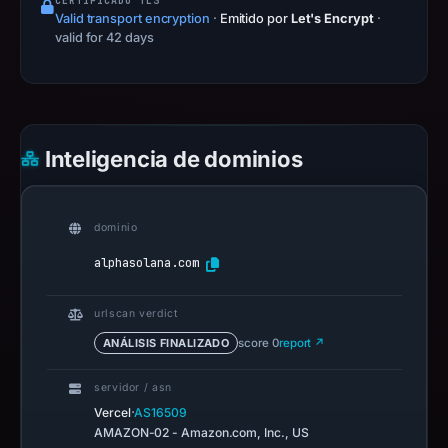
CERTIFICADO TLS
Valid transport encryption
·
Emitido por
Let's Encrypt
·
valid for 42 days
Inteligencia de dominios
dominio
alphasolana.com
urlscan verdict
ANÁLISIS FINALIZADO
score 0
report ↗
servidor / asn
·
Vercel
AS16509
AMAZON-02 - Amazon.com, Inc., US