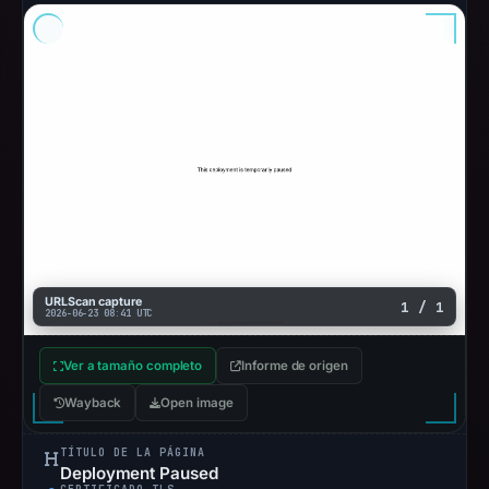
URLScan capture
1 / 1
2026-06-23 08:41 UTC
Ver a tamaño completo
Informe de origen
Wayback
Open image
TÍTULO DE LA PÁGINA
Deployment Paused