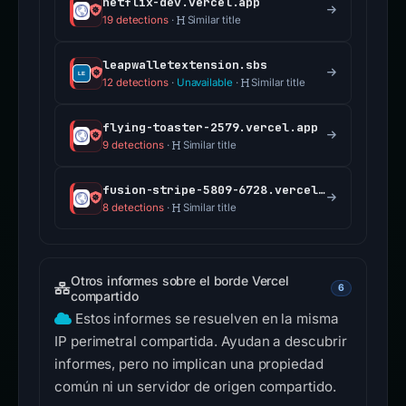
netflix-dev.vercel.app
19 detections
·
Similar title
leapwalletextension.sbs
12 detections
·
Unavailable
·
Similar title
flying-toaster-2579.vercel.app
9 detections
·
Similar title
fusion-stripe-5809-6728.vercel.app
8 detections
·
Similar title
Otros informes sobre el borde Vercel
6
compartido
Estos informes se resuelven en la misma
IP perimetral compartida. Ayudan a descubrir
informes, pero no implican una propiedad
común ni un servidor de origen compartido.