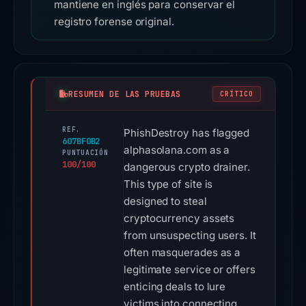
mantiene en inglés para conservar el
registro forense original.
RESUMEN DE LAS PRUEBAS
CRÍTICO
REF.
PhishDestroy has flagged
607BF0B2
alphasolana.com as a
PUNTUACIÓN
100/100
dangerous crypto drainer.
This type of site is
designed to steal
cryptocurrency assets
from unsuspecting users. It
often masquerades as a
legitimate service or offers
enticing deals to lure
victims into connecting