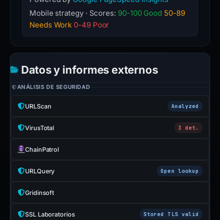
Mobile strategy · Scores:
90-100 Good
50-89
Needs Work
0-49 Poor
Datos y informes externos
ANÁLISIS DE SEGURIDAD
URLScan
Analyzed
VirusTotal
3 det.
ChainPatrol
URLQuery
Open lookup
Gridinsoft
SSL Laboratorios
Stored TLS valid