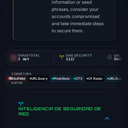
information or seed
phrases, consider your
accounts compromised
and take immediate steps
to secure them.
VIRUSTOTAL
DNS SECURITY
URLSC
3 det
112/
Denunc
COBERTURA
VirusTotal
DE LOS
URLQuery
PhishStats
OTX
CF Radar
URLScan ca
DATOS
INTELIGENCIA DE SEGURIDAD DE
RED