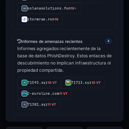
solanasolutions.fun
19
☠
stormrae.run
19
Informes de amenazas recientes
4
Informes agregados recientemente de la
base de datos PhishDestroy. Estos enlaces de
descubrimiento no implican infraestructura ni
propiedad compartida.
71593.xyz
71713.xyz
10 VT
10 VT
2-euroline.com
11 VT
71381.xyz
11 VT