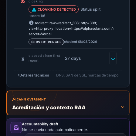
cloaking
Status split
CLOAKING DETECTED
· score 1/6
redirect: raw=redirect_308; http=308;
via=http_proxy; location=https://alphasolana.com/;
server=Vercel
checked 08/08/2026
SERVER: VERCEL
elapsed since first
27 days
report
Detalles técnicos
DNS, SAN de SSL, marcas de tiempo
ICANN OVERSIGHT
Acreditación y contexto RAA
Accountability draft
No se envía nada automáticamente.