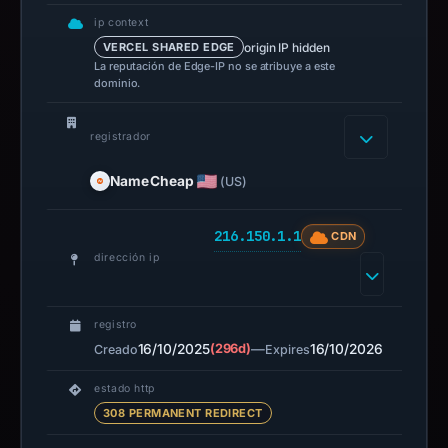
ip context
origin IP hidden
VERCEL SHARED EDGE
La reputación de Edge-IP no se atribuye a este
dominio.
registrador
NameCheap
(US)
216.150.1.1
CDN
dirección ip
registro
16/10/2025
(296d)
—
16/10/2026
Creado
Expires
estado http
308 PERMANENT REDIRECT