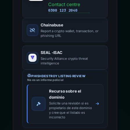
Contact centre
0300 123 2040
Chainabuse
Report a crypto wallet, transaction, or
phishing URL
SEAL -ISAC
Security Alliance crypto threat
intelligence
PHISHDESTROY LISTING REVIEW
No es un informe policial
Recurso sobre el
dominio
Solicite una revisión si es
propietario de este dominio
y cree que el listado es
incorrecto