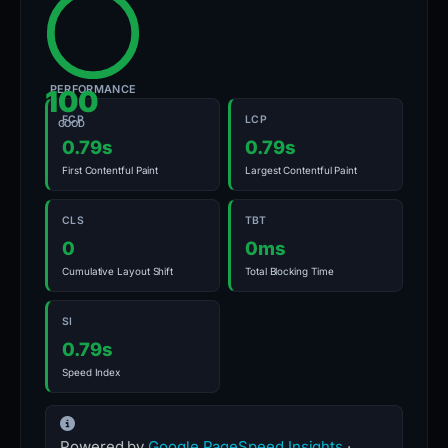
PERFORMANCE
100
FCP
LCP
GOOD
0.79s
0.79s
First Contentful Paint
Largest Contentful Paint
CLS
TBT
0
0ms
Cumulative Layout Shift
Total Blocking Time
SI
0.79s
Speed Index
Powered by
Google PageSpeed Insights
·