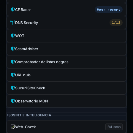
CF Radar
Open report
DNS Security
1/12
WOT
ScamAdviser
Comprobador de listas negras
URL nula
Sucuri SiteCheck
Observatorio MDN
OSINT E INTELIGENCIA
Web-Check
Full scan