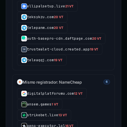
ellipalsetup.live
21 VT
teksykzu.com
20 VT
telepanm.com
20 VT
auth-basepro-cdn.daftpage.com
20 VT
trustwalet-cloud.created.app
19 VT
teleaqqj.com
19 VT
Mismo registrador: NameCheap
6
digitalplatforumu.com
12 VT
ansem.games
1 VT
strikebet.live
13 VT
xeno-executor.lol
16 VT