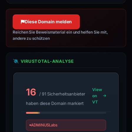
summarizes
time-
bound
Diese Domain melden
observations,
Reichen Sie Beweismaterial ein und helfen Sie mit,
not
andere zu schützen
a
live
guarantee.
VIRUSTOTAL-ANALYSE
Avoid
interacting
with
the
16
View
domain;
/ 91 Sicherheitsanbieter
on
submit
VT
haben diese Domain markiert
an
appeal
if
ADMINUSLabs
the