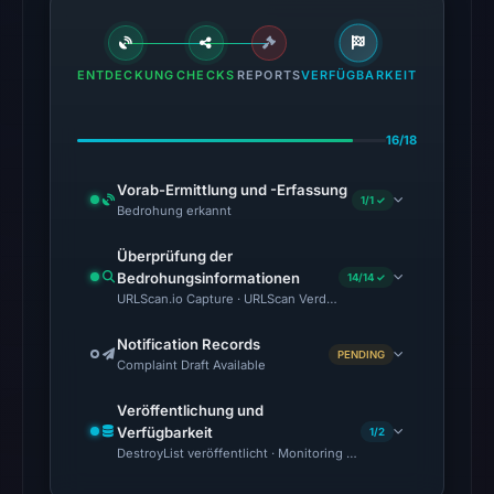
The
latest
ENTDECKUNG
CHECKS
REPORTS
VERFÜGBARKEIT
probe
recorded
cloaking
16/18
behavior
Vorab-Ermittlung und -Erfassung
(HTTP
1/1 ✓
Bedrohung erkannt
301)
on
Überprüfung der
Aug
Bedrohungsinformationen
14/14 ✓
URLScan.io Capture · URLScan Verdict · Cloudflare Radar Report 
7,
2026
Notification Records
PENDING
at
Complaint Draft Available
02:32
Veröffentlichung und
UTC.
Verfügbarkeit
1/2
The
DestroyList veröffentlicht · Monitoring Continues
response