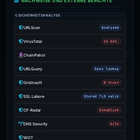
NACHWEISE UND EXTERNE BERICHTE
SICHERHEITSANALYSE
URLScan
Analyzed
VirusTotal
16 det.
ChainPatrol
URLQuery
Open lookup
Gridinsoft
0 trust
SSL Labore
Stored TLS valid
CF-Radar
Schädlich
DNS Security
6/14
WOT