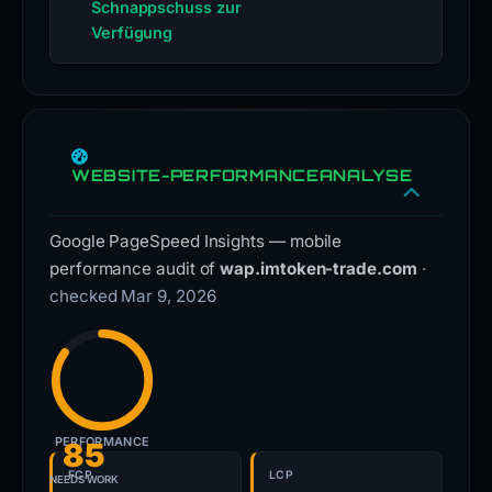
Schnappschuss zur
Verfügung
WEBSITE-PERFORMANCEANALYSE
Google PageSpeed Insights — mobile
performance audit of
wap.imtoken-trade.com
·
checked Mar 9, 2026
PERFORMANCE
85
FCP
LCP
NEEDS WORK