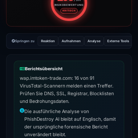
RISIKOBEWERTUNG
Risikobewertung: 100 von 100. 
KRITISCH
Springen zu
Reaktion
Aufnahmen
Analyse
Externe Tools
H
Berichtsübersicht
wap.imtoken-trade.com: 16 von 91
VirusTotal-Scannern melden einen Treffer.
Prüfen Sie DNS, SSL, Registrar, Blocklisten
und Bedrohungsdaten.
Die ausführliche Analyse von
PhishDestroy AI bleibt auf Englisch, damit
der ursprüngliche forensische Bericht
unverändert bleibt.