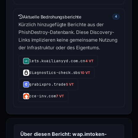
Aktuelle Bedrohungsberichte
4
Kürzlich hinzugefügte Berichte aus der
PhishDestroy-Datenbank. Diese Discovery-
Links implizieren keine gemeinsame Nutzung
der Infrastruktur oder des Eigentums.
lets.kuailianyyd.com.cn
4 VT
diagnostics-check.sbs
10 VT
grabixpro.trade
5 VT
cce-inv.com
7 VT
Über diesen Bericht: wap.imtoken-