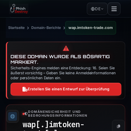
DE
›
›
Startseite
Domain-Berichte
wap.imtoken-trade.com
⚠️
DIESE DOMAIN WURDE ALS BÖSARTIG
MARKIERT.
Sicherheits-Engines melden eine Entdeckung: 16. Seien Sie
äußerst vorsichtig – Geben Sie keine Anmeldeinformationen
oder persönlichen Daten ein.
Erstellen Sie einen Entwurf zur Überprüfung
DOMÄNENSICHERHEIT UND
BEDROHUNGSINFORMATIONEN
wap[.]
imtoken-
Kopier