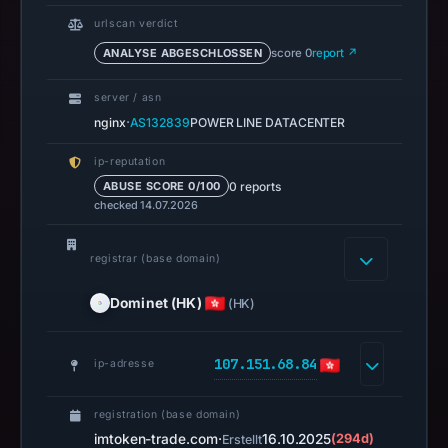
DBL
urlscan verdict
recorded
no
ANALYSE ABGESCHLOSSEN
score 0
report ↗
positive
server / asn
result
·
nginx
AS132839
POWER LINE DATACENTER
on
Jul
ip-reputation
14,
0 reports
ABUSE SCORE 0/100
2026
checked 14.07.2026
at
02:32
registrar (base domain)
UTC.
A
Dominet (HK)
(HK)
URLScan
capture
107.151.68.84
ip-adresse
is
available,
registration (base domain)
but
imtoken-trade.com
·
16.10.2025
(294d)
Erstellt