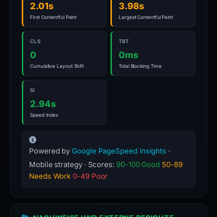
2.01s
3.98s
First Contentful Paint
Largest Contentful Paint
CLS
TBT
0
0ms
Cumulative Layout Shift
Total Blocking Time
SI
2.94s
Speed Index
Powered by
Google PageSpeed Insights
·
Mobile strategy · Scores:
90-100 Good
50-89
Needs Work
0-49 Poor