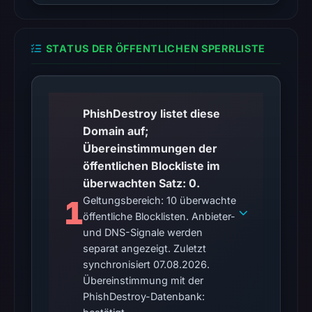
may
differ
between
STATUS DER ÖFFENTLICHEN SPERRLISTE
visitors
and
automated
checks.
PhishDestroy listet diese
Domain auf;
Other
Übereinstimmungen der
observations:
öffentlichen Blockliste im
No
überwachten Satz: 0.
external
1
Geltungsbereich: 10 überwachte
blocklist
öffentliche Blocklisten. Anbieter-
matches
und DNS-Signale werden
were
separat angezeigt. Zuletzt
recorded
synchronisiert 07.08.2026.
in
Übereinstimmung mit der
the
PhishDestroy-Datenbank:
snapshot