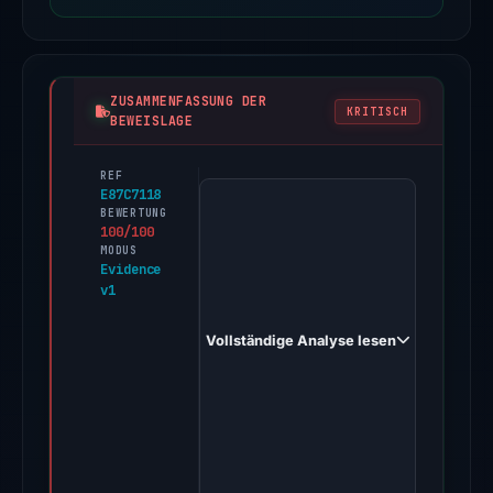
ZUSAMMENFASSUNG DER
KRITISCH
BEWEISLAGE
REF
PhishDestroy
E87C7118
first
BEWERTUNG
100/100
observed
MODUS
wap.imtoken-
Evidence
v1
trade.com
on
Vollständige Analyse lesen
Mar
8,
2026.
Evidence
score:
100/100