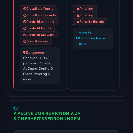
Jul
Cloudflare Family
Phishing
27,
Cloudflare Security
Phishing
2026
Controld Adblock
Security threats
at
Controld Family
02:41
View full
Controld Malware
Cloudflare Radar
UTC.
Quad9 Secure
report
Cloudflare
Dangerous
·
Radar
Checked 14 DNS
classified
providers: Quad9,
AdGuard, ControlD,
the
CleanBrowsing &
domain
more
as
malicious;
no
source
PIPELINE ZUR REAKTION AUF
timestamp
SICHERHEITSBEDROHUNGEN
was
recorded.