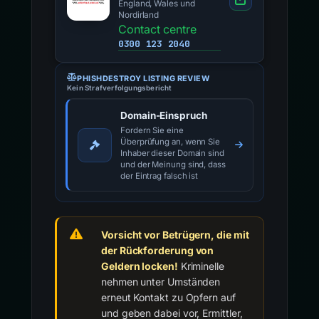
England, Wales und
Nordirland
Contact centre
0300 123 2040
PHISHDESTROY LISTING REVIEW
Kein Strafverfolgungsbericht
Domain-Einspruch
Fordern Sie eine
Überprüfung an, wenn Sie
Inhaber dieser Domain sind
und der Meinung sind, dass
der Eintrag falsch ist
Vorsicht vor Betrügern, die mit
der Rückforderung von
Geldern locken!
Kriminelle
nehmen unter Umständen
erneut Kontakt zu Opfern auf
und geben dabei vor, Ermittler,