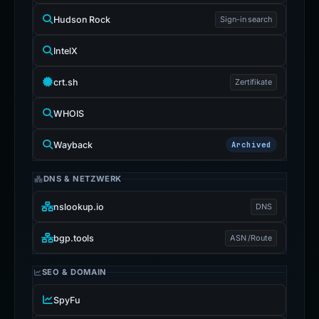
Hudson Rock
Sign-in search
IntelX
crt.sh
Zertifikate
WHOIS
Wayback
Archived
DNS & NETZWERK
nslookup.io
DNS
bgp.tools
ASN /Route
SEO & DOMAIN
SpyFu