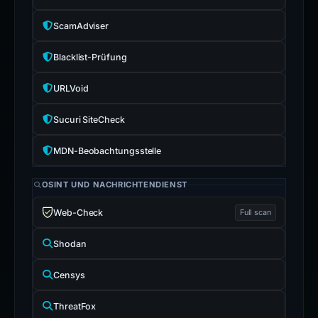
ScamAdviser
Blacklist-Prüfung
URLVoid
Sucuri SiteCheck
MDN-Beobachtungsstelle
OSINT UND NACHRICHTENDIENST
Web-Check
Full scan
Shodan
Censys
ThreatFox