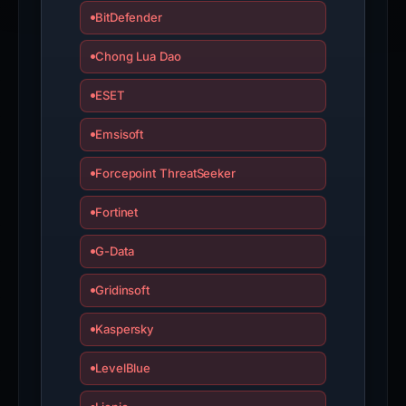
report
BitDefender
is
Chong Lua Dao
inaccurate.
ESET
Emsisoft
Forcepoint ThreatSeeker
Fortinet
G-Data
Gridinsoft
Kaspersky
LevelBlue