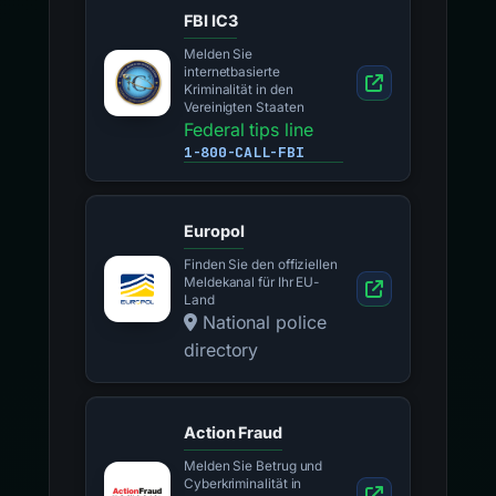
FBI IC3
Melden Sie
internetbasierte
Kriminalität in den
Vereinigten Staaten
Federal tips line
1-800-CALL-FBI
Europol
Finden Sie den offiziellen
Meldekanal für Ihr EU-
Land
National police
directory
Action Fraud
Melden Sie Betrug und
Cyberkriminalität in