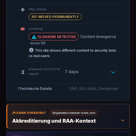
no
capture
http-status
timestamp
301 MOVED PERMANENTLY
was
cloaking
recorded.
Content divergence
CLOAKING DETECTED
Negative
· score 1/6
or
This site shows different content to security bots
missing
vs real users
results
do
elapsed since first
7 days
report
not
establish
Technische Details
DNS, SSL-SANs, Zeitstempel
safety.
Context:
registrar
ICANN OVERSIGHT
Registration:
imtoken-trade.com
Dominet
Akkreditierung und RAA-Kontext
(HK)
Limited,