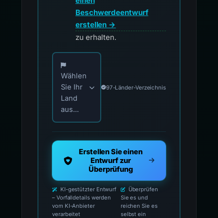
einen
Beschwerdeentwurf
erstellen →
zu erhalten.
Wählen Sie Ihr Land für offizielle Meldekontak
Wählen
Sie Ihr
97-Länder-Verzeichnis
Land
aus...
Erstellen Sie einen
Entwurf zur
Überprüfung
KI-gestützter Entwurf
Überprüfen
– Vorfalldetails werden
Sie es und
vom KI-Anbieter
reichen Sie es
verarbeitet
selbst ein