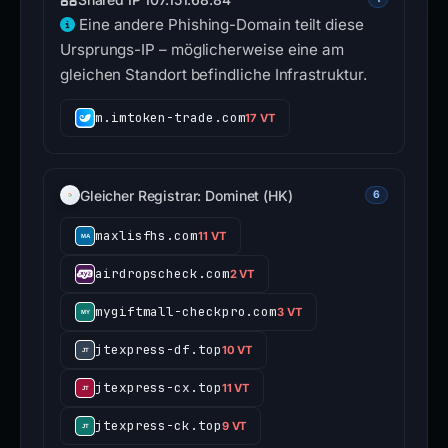
Eine andere Phishing-Domain teilt diese
Ursprungs-IP – möglicherweise eine am
gleichen Standort befindliche Infrastruktur.
m.imtoken-trade.com
17 VT
Gleicher Registrar: Dominet (HK)
6
maxlisfhs.com
11 VT
airdropscheck.com
2 VT
mygiftmall-checkpro.com
3 VT
jtexpress-df.top
10 VT
jtexpress-cx.top
11 VT
jtexpress-ck.top
9 VT