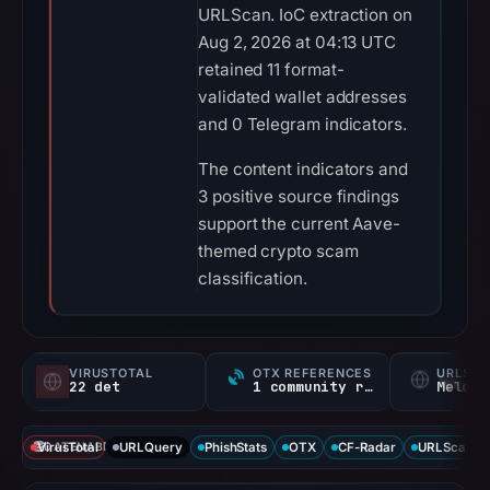
URLScan. IoC extraction on
Aug 2, 2026 at 04:13 UTC
retained 11 format-
validated wallet addresses
and 0 Telegram indicators.
The content indicators and
3 positive source findings
support the current Aave-
themed crypto scam
classification.
VIRUSTOTAL
OTX REFERENCES
URLSC
22 det
1 community ref
Melden
VirusTotal
DATENABDECKUNG
URLQuery
PhishStats
OTX
CF-Radar
URLScan ca