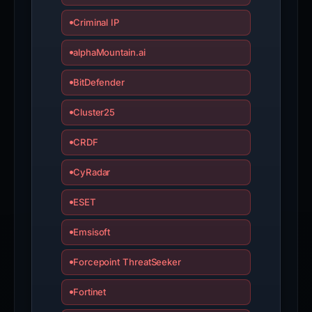
Criminal IP
alphaMountain.ai
BitDefender
Cluster25
CRDF
CyRadar
ESET
Emsisoft
Forcepoint ThreatSeeker
Fortinet