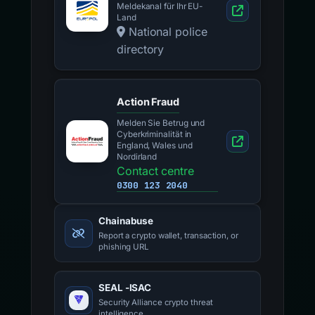
Meldekanal für Ihr EU-
Land
National police
directory
Action Fraud
Melden Sie Betrug und
Cyberkriminalität in
England, Wales und
Nordirland
Contact centre
0300 123 2040
Chainabuse
Report a crypto wallet, transaction, or
phishing URL
SEAL -ISAC
Security Alliance crypto threat
intelligence