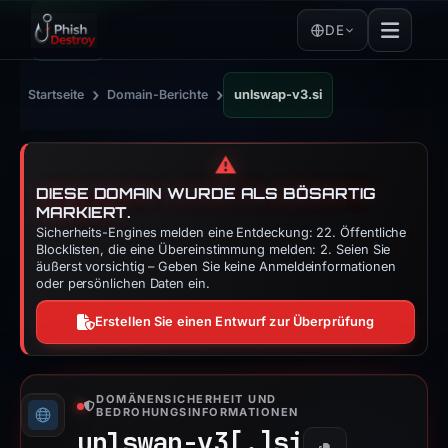
DE
›
›
Startseite
Domain-Berichte
unlswap-v3.si
⚠️
DIESE DOMAIN WURDE ALS BÖSARTIG
MARKIERT.
Sicherheits-Engines melden eine Entdeckung: 22. Öffentliche
Blocklisten, die eine Übereinstimmung melden: 2. Seien Sie
äußerst vorsichtig – Geben Sie keine Anmeldeinformationen
oder persönlichen Daten ein.
Erstellen Sie einen Entwurf zur Überprüfung
DOMÄNENSICHERHEIT UND
BEDROHUNGSINFORMATIONEN
unlswap-v3[.]
si