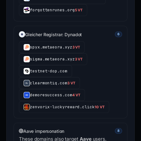
forgottenrunes.org
5 VT
Gleicher Registrar: Dynadot
6
spyx.metaeora.xyz
3 VT
sigma.metaeora.xyz
3 VT
testnet-dop.com
clearmontiq.com
3 VT
demoresuccess.com
4 VT
zenvorix-luckyreward.click
10 VT
Aave impersonation
8
These domains also target
Aave
users.