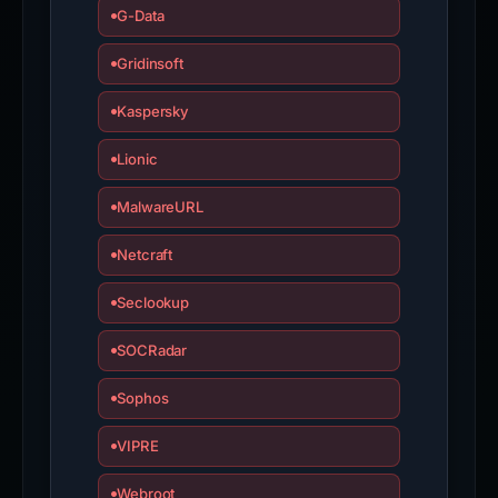
G-Data
Gridinsoft
Kaspersky
Lionic
MalwareURL
Netcraft
Seclookup
SOCRadar
Sophos
VIPRE
Webroot