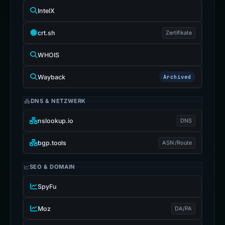
IntelX
crt.sh
Zertifikate
WHOIS
Wayback
Archived
DNS & NETZWERK
nslookup.io
DNS
bgp.tools
ASN /Route
SEO & DOMAIN
SpyFu
Moz
DA/PA