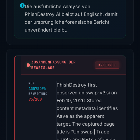
Die ausführliche Analyse von
PhishDestroy AI bleibt auf Englisch, damit
der ursprüngliche forensische Bericht
unverändert bleibt.
ZUSAMMENFASSUNG DER
KRITISCH
BEWEISLAGE
REF
PhishDestroy first
A5D75DF6
observed unlswap-v3.si on
BEWERTUNG
95/100
Feb 10, 2026. Stored
content metadata identifies
Aave as the apparent
target. The captured page
title is “Uniswap | Trade
crypto and NFTs safely on