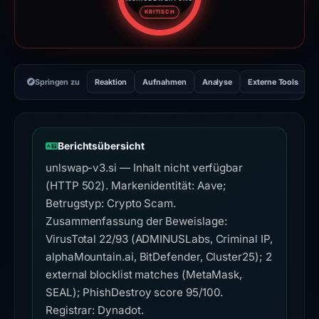
Risikobewertung: 95 von 100. R
KRITISCH
Springen zu
Reaktion
Aufnahmen
Analyse
Externe Tools
H
Berichtsübersicht
unlswap-v3.si — Inhalt nicht verfügbar
(HTTP 502). Markenidentität: Aave;
Betrugstyp: Crypto Scam.
Zusammenfassung der Beweislage:
VirusTotal 22/93 (ADMINUSLabs, Criminal IP,
alphaMountain.ai, BitDefender, Cluster25); 2
external blocklist matches (MetaMask,
SEAL); PhishDestroy score 95/100.
Registrar: Dynadot.