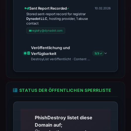
Sent Report Recorded
10.02.2026
Stored sent-report record for registrar
Dynadot LLC
, hosting provider, 1 abuse
contact
registry@dynadot.com
Veröffentlichung und
Verfügbarkeit
3/3 ✓
DestroyList veröffentlicht · Content Observed Unavailable · Zeit
STATUS DER ÖFFENTLICHEN SPERRLISTE
PhishDestroy listet diese
Domain auf;