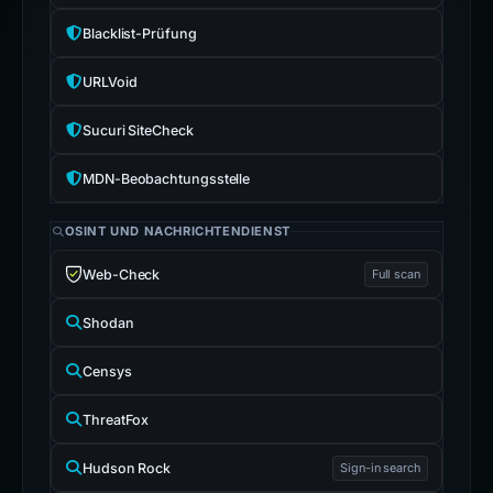
Blacklist-Prüfung
URLVoid
Sucuri SiteCheck
MDN-Beobachtungsstelle
OSINT UND NACHRICHTENDIENST
Web-Check
Full scan
Shodan
Censys
ThreatFox
Hudson Rock
Sign-in search