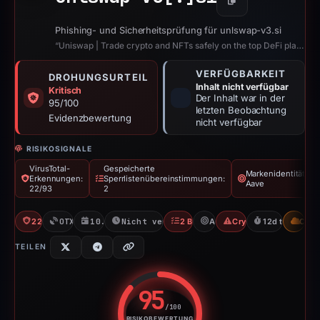
Kopieren
Phishing- und Sicherheitsprüfung für unlswap-v3.si
“Uniswap | Trade crypto and NFTs safely on the top DeFi platform”
VERFÜGBARKEIT
DROHUNGSURTEIL
Inhalt nicht verfügbar
Kritisch
Der Inhalt war in der
95/100
letzten Beobachtung
Evidenzbewertung
nicht verfügbar
RISIKOSIGNALE
VirusTotal-
Gespeicherte
Markenidentität:
Erkennungen:
Sperrlistenübereinstimmungen:
Aave
22/93
2
22/93 VT
OTX: 1 ref
10.02.2026
Nicht verfügbar seit 23.02.2026
2 Blocklists
Aave
Crypto Scam
12d to unavail
CDN
TEILEN
95
/100
RISIKOBEWERTUNG