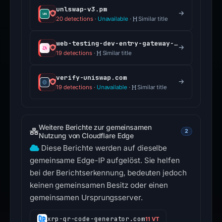
unlswap-v3.pm
20 detections
·
Unavailable
·
Similar title
web-testing-dev-entry-gateway-uniswap.vercel.app
19 detections
·
Similar title
verify-uniswap.com
19 detections
·
Unavailable
·
Similar title
Weitere Berichte zur gemeinsamen
2
Nutzung von Cloudflare Edge
Diese Berichte werden auf dieselbe
gemeinsame Edge-IP aufgelöst. Sie helfen
bei der Berichtserkennung, bedeuten jedoch
keinen gemeinsamen Besitz oder einen
gemeinsamen Ursprungsserver.
xrp-qr-code-generator.com
11 VT