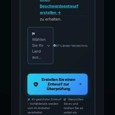
Beschwerdeentwurf
erstellen →
zu erhalten.
Wählen Sie Ihr Land für offizielle Meldekontak
Wählen
Sie Ihr
97-Länder-Verzeichnis
Land
aus...
Erstellen Sie einen
Entwurf zur
Überprüfung
KI-gestützter Entwurf
Überprüfen
– Vorfalldetails werden
Sie es und
vom KI-Anbieter
reichen Sie es
verarbeitet
selbst ein