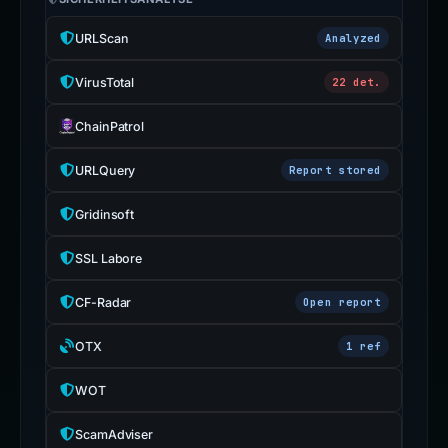
URLScan
Analyzed
VirusTotal
22 det.
ChainPatrol
URLQuery
Report stored
Gridinsoft
SSL Labore
CF-Radar
Open report
OTX
1 ref
WOT
ScamAdviser