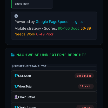
Speed Index
Powered by
Google PageSpeed Insights
·
Mobile strategy · Scores:
90-100 Good
50-89
Needs Work
0-49 Poor
NACHWEISE UND EXTERNE BERICHTE
SICHERHEITSANALYSE
URLScan
Schädlich
VirusTotal
17 det.
ChainPatrol
ChainAbuse
1 report