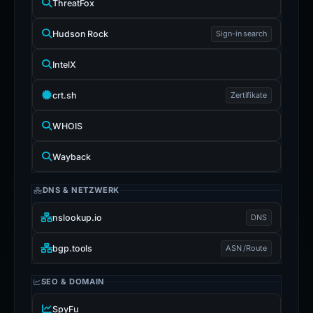
ThreatFox
Hudson Rock
Sign-in search
IntelX
crt.sh
Zertifikate
WHOIS
Wayback
DNS & NETZWERK
nslookup.io
DNS
bgp.tools
ASN /Route
SEO & DOMAIN
SpyFu