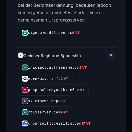
bei der Berichtserkennung, bedeuten jedoch
keinen gemeinsamen Besitz oder einen
gemeinsamen Ursprungsserver.
signup-usdt0.events
6 VT
Gleicher Registrar: Spaceship
6
iniciactua.freepage.cc
8 VT
earn-aave.info
2 VT
proposal-megaeth.info
2 VT
s7-ethena.app
2 VT
rblxserver.com
9 VT
crownswiftlogisitcs.com
17 VT