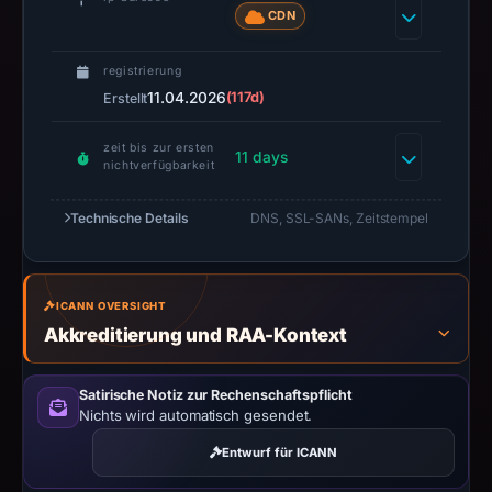
target
CDN
Trezor.
Infrastructure
registrierung
details
11.04.2026
(117d)
Erstellt
may
have
zeit bis zur ersten
11 days
nichtverfügbarkeit
changed
since
Technische Details
DNS, SSL-SANs, Zeitstempel
collection.
This
report
ICANN OVERSIGHT
summarizes
Akkreditierung und RAA-Kontext
time-
bound
Satirische Notiz zur Rechenschaftspflicht
observations,
Nichts wird automatisch gesendet.
not
Entwurf für ICANN
a