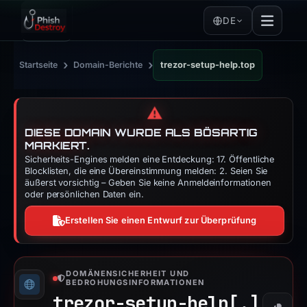
DE
›
›
Startseite
Domain-Berichte
trezor-setup-help.top
⚠️
DIESE DOMAIN WURDE ALS BÖSARTIG
MARKIERT.
Sicherheits-Engines melden eine Entdeckung: 17. Öffentliche
Blocklisten, die eine Übereinstimmung melden: 2. Seien Sie
äußerst vorsichtig – Geben Sie keine Anmeldeinformationen
oder persönlichen Daten ein.
Erstellen Sie einen Entwurf zur Überprüfung
DOMÄNENSICHERHEIT UND
BEDROHUNGSINFORMATIONEN
trezor-setup-help[.]