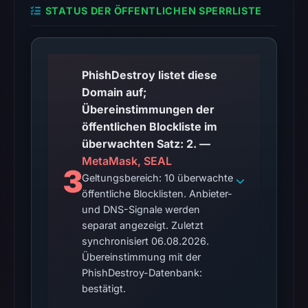
STATUS DER ÖFFENTLICHEN SPERRLISTE
timestamped
HTTP
response
is
PhishDestroy listet diese
available;
Domain auf;
current
Übereinstimmungen der
reachability
öffentlichen Blockliste im
is
überwachten Satz: 2. —
unverified.
MetaMask, SEAL
3
Geltungsbereich: 10 überwachte
Other
öffentliche Blocklisten. Anbieter-
observations:
und DNS-Signale werden
Google
separat angezeigt. Zuletzt
Safe
synchronisiert 06.08.2026.
Browsing
Übereinstimmung mit der
recorded
PhishDestroy-Datenbank:
no
bestätigt.
flag