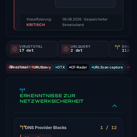
score:
100/100
(a
Klassifizierung:
06.08.2026
· Gespeicherter
KRITISCH
triage
Beweisstand
score,
not
VIRUSTOTAL
URLQUERY
DNS SE
a
17 det
2 det
112/
probability).
VirusTotal
DATENABDECKUNG
URLQuery
OTX
CF-Radar
URLScan capture
URLS
Threat
signals:
17
of
ERKENNTNISSE ZUR
94
NETZWERKSICHERHEIT
VirusTotal
engines
flagged
1 / 12
DNS Provider Blocks
the