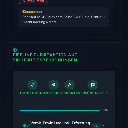
domain
Brand Trezor
on
Suspicious
·
Apr
Checked 12 DNS providers: Quad9, AdGuard, ControlD,
12,
CleanBrowsing & more
2026
at
03:01
UTC.
PIPELINE ZUR REAKTION AUF
External
SICHERHEITSBEDROHUNGEN
blocklists:
2
matches
(MetaMask,
SEAL)
ENTDECKUNG
CHECKS
REPORTS
VERFÜGBARKEIT
in
the
15/15
snapshot
from
Vorab-Ermittlung und -Erfassung
1/1 ✓