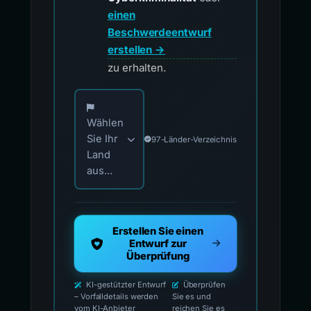
einen
Beschwerdeentwurf
erstellen →
zu erhalten.
Wählen Sie Ihr Land für offizielle Meldekontak
Wählen
Sie Ihr
97-Länder-Verzeichnis
Land
aus...
Erstellen Sie einen
Entwurf zur
Überprüfung
KI-gestützter Entwurf
Überprüfen
– Vorfalldetails werden
Sie es und
vom KI-Anbieter
reichen Sie es