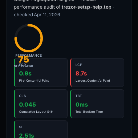
performance audit of
trezor-setup-help.top
·
checked Apr 11, 2026
PERFORMANCE
75
FCP
LCP
NEEDS WORK
0.9s
8.7s
First Contentful Paint
Largest Contentful Paint
CLS
TBT
0.045
0ms
Cumulative Layout Shift
Total Blocking Time
SI
2.51s