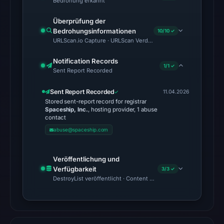
Bedrohung erkannt
Aug
6,
Überprüfung der
2026
Bedrohungsinformationen
10/10 ✓
at
URLScan.io Capture · URLScan Verdict · Cloudflare Radar Report 
02:20
Notification Records
UTC.
1/1 ✓
Sent Report Recorded
Spamhaus
DBL:
Sent Report Recorded
11.04.2026
DBL_PHISH
Stored sent-report record for registrar
Spaceship, Inc.
, hosting provider, 1 abuse
on
contact
Jul
abuse@spaceship.com
13,
2026
Veröffentlichung und
at
Verfügbarkeit
3/3 ✓
18:37
DestroyList veröffentlicht · Content Observed Unavailable · Zeit
UTC.
No
conclusive