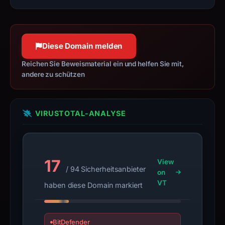
live
guarantee.
Avoid
interacting
Diese Domain melden
with
Reichen Sie Beweismaterial ein und helfen Sie mit,
the
andere zu schützen
domain;
submit
an
VIRUSTOTAL-ANALYSE
appeal
if
the
report
17
View
is
/ 94 Sicherheitsanbieter
on
inaccurate.
VT
haben diese Domain markiert
BitDefender