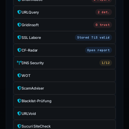
URLQuery
2 det.
Gridinsoft
0 trust
SSL Labore
Stored TLS valid
CF-Radar
Open report
DNS Security
1/12
WOT
ScamAdviser
Blacklist-Prüfung
URLVoid
Sucuri SiteCheck