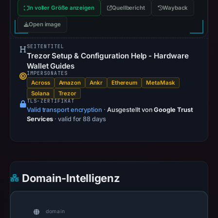
at
In voller Größe anzeigen
Quellbericht
Wayback
05:50
Open image
UTC.
A
SEITENTITEL
Trezor Setup & Configuration Help - Hardware
URLScan
Wallet Guides
capture
IMPERSONATES
is
Across
Amazon
Ankr
Ethereum
MetaMask
available,
Solana
Trezor
TLS-ZERTIFIKAT
but
Valid transport encryption
·
Ausgestellt von
Google Trust
no
Services
· valid for 88 days
capture
timestamp
was
recorded.
Domain-Intelligenz
Negative
or
missing
domain
results