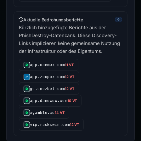
Aktuelle Bedrohungsberichte
6
Kürzlich hinzugefügte Berichte aus der
PhishDestroy-Datenbank. Diese Discovery-
Links implizieren keine gemeinsame Nutzung
der Infrastruktur oder des Eigentums.
app.caemux.com
11 VT
app.zeopox.com
12 VT
go.deezbet.com
12 VT
app.danewex.com
10 VT
xgamble.cc
14 VT
vip.rackswin.com
12 VT