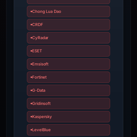
Chong Lua Dao
CRDF
CyRadar
ESET
Emsisoft
Fortinet
G-Data
Gridinsoft
Kaspersky
LevelBlue