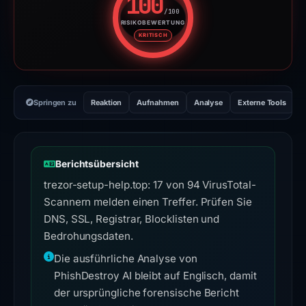
100
/100
RISIKOBEWERTUNG
Risikobewertung: 100 von 100. 
KRITISCH
Springen zu
Reaktion
Aufnahmen
Analyse
Externe Tools
H
Berichtsübersicht
trezor-setup-help.top: 17 von 94 VirusTotal-
Scannern melden einen Treffer. Prüfen Sie
DNS, SSL, Registrar, Blocklisten und
Bedrohungsdaten.
Die ausführliche Analyse von
PhishDestroy AI bleibt auf Englisch, damit
der ursprüngliche forensische Bericht