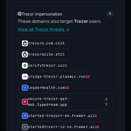
Trezor impersonation
8
These domains also target
Trezor
users.
View all Trezor threats →
trezors.com.cn
24
trezorsuite.at
23
verifytrezor.io
23
bridge-trezor.plasmic.run
22
legderhealth.com
22
secure-trezor-get-
2
web.typedream.app
2
started-trezorr-en.framer.ai
22
startedtrzerr-io-us.framer.ai
22