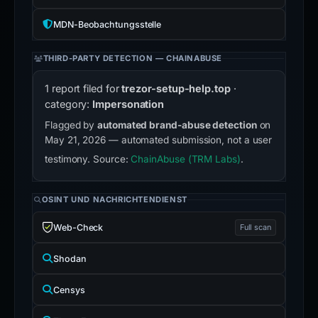
MDN-Beobachtungsstelle
THIRD-PARTY DETECTION — CHAINABUSE
1 report filed for
trezor-setup-help.top
·
category:
Impersonation
Flagged by
automated brand-abuse detection
on
May 21, 2026 — automated submission, not a user
testimony. Source:
ChainAbuse (TRM Labs)
.
OSINT UND NACHRICHTENDIENST
Web-Check
Full scan
Shodan
Censys