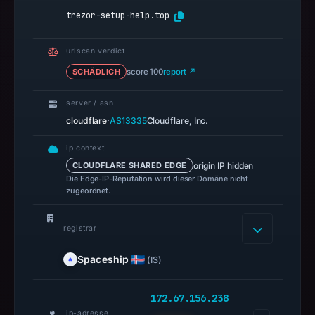
do
trezor-setup-help.top
not
establish
urlscan verdict
safety.
SCHÄDLICH
score 100
report ↗
Context:
server / asn
registrar
·
cloudflare
AS13335
Cloudflare, Inc.
Spaceship,
Inc.,
ip context
IP
origin IP hidden
CLOUDFLARE SHARED EDGE
Die Edge-IP-Reputation wird dieser Domäne nicht
address
zugeordnet.
172.67.156.238,
registration
registrar
date
Apr
Spaceship
(IS)
11,
2026,
172.67.156.238
apparent
ip-adresse