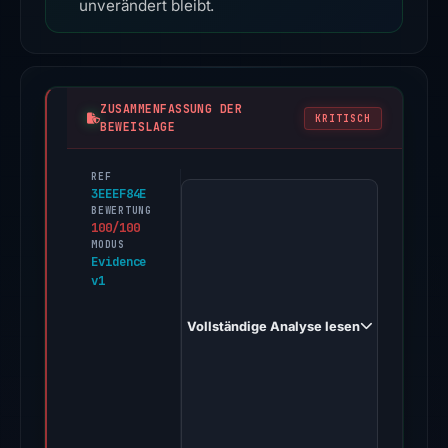
unverändert bleibt.
ZUSAMMENFASSUNG DER
KRITISCH
BEWEISLAGE
REF
PhishDestroy
3EEEF84E
first
BEWERTUNG
100/100
observed
MODUS
trezor-
Evidence
v1
setup-
help.top
Vollständige Analyse lesen
on
Apr
11,
2026.
Evidence