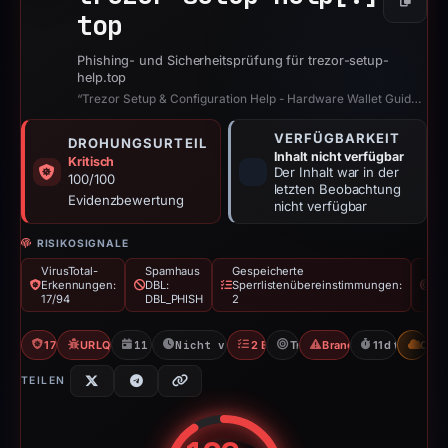
Kopier
top
Phishing- und Sicherheitsprüfung für trezor-setup-
help.top
“Trezor Setup & Configuration Help - Hardware Wallet Guides”
VERFÜGBARKEIT
DROHUNGSURTEIL
Inhalt nicht verfügbar
Kritisch
Der Inhalt war in der
100/100
letzten Beobachtung
Evidenzbewertung
nicht verfügbar
RISIKOSIGNALE
VirusTotal-
Spamhaus
Gespeicherte
Mar
Erkennungen:
DBL:
Sperrlistenübereinstimmungen:
Tre
17/94
DBL_PHISH
2
17/94 VT
URLQuery: 2 detections
11.04.2026
Nicht verfügbar seit 22.04.2026
2 Blocklists
Trezor
Brand Impersonation
11d to unavai
CDN
TEILEN