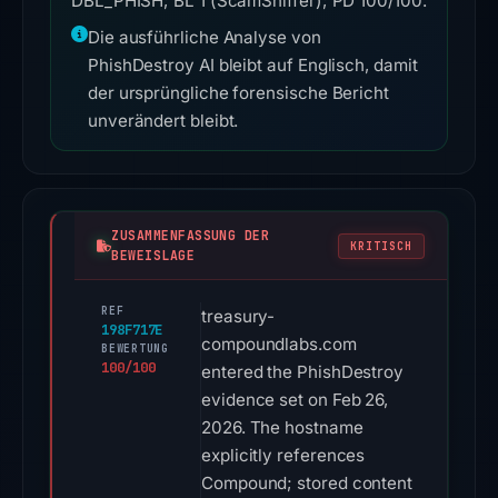
DBL_PHISH; BL 1 (ScamSniffer); PD 100/100.
Die ausführliche Analyse von
PhishDestroy AI bleibt auf Englisch, damit
der ursprüngliche forensische Bericht
unverändert bleibt.
ZUSAMMENFASSUNG DER
KRITISCH
BEWEISLAGE
REF
treasury-
198F717E
compoundlabs.com
BEWERTUNG
100/100
entered the PhishDestroy
evidence set on Feb 26,
2026. The hostname
explicitly references
Compound; stored content