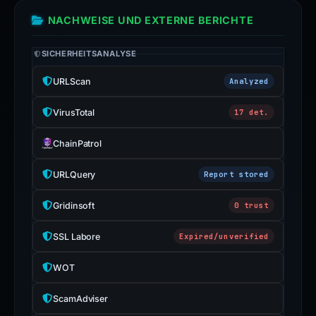
NACHWEISE UND EXTERNE BERICHTE
SICHERHEITSANALYSE
URLScan
Analyzed
VirusTotal
17 det.
ChainPatrol
URLQuery
Report stored
Gridinsoft
0 trust
SSL Labore
Expired/unverified
WOT
ScamAdviser