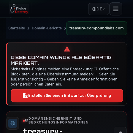
DE
›
›
Startseite
Domain-Berichte
treasury-compoundlabs.com
⚠️
DIESE DOMAIN WURDE ALS BÖSARTIG
MARKIERT.
Sicherheits-Engines melden eine Entdeckung: 17. Öffentliche
Blocklisten, die eine Übereinstimmung melden: 1. Seien Sie
äußerst vorsichtig – Geben Sie keine Anmeldeinformationen
oder persönlichen Daten ein.
Erstellen Sie einen Entwurf zur Überprüfung
DOMÄNENSICHERHEIT UND
BEDROHUNGSINFORMATIONEN
treasury-