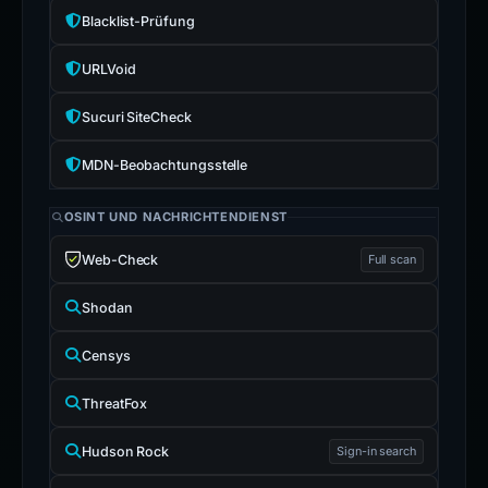
Blacklist-Prüfung
URLVoid
Sucuri SiteCheck
MDN-Beobachtungsstelle
OSINT UND NACHRICHTENDIENST
Web-Check
Full scan
Shodan
Censys
ThreatFox
Hudson Rock
Sign-in search