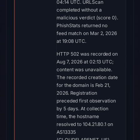
04:14 UTC. URLScan
completed without a
malicious verdict (score 0).
PhishStats returned no
feed match on Mar 2, 2026
at 19:08 UTC.
HTTP 502 was recorded on
Aug 7, 2026 at 02:13 UTC;
content was unavailable.
The recorded creation date
for the domain is Feb 21,
2026. Registration
preceded first observation
by 5 days. At collection
time, the hostname
resolved to 104.21.80.1 on
AS13335
(CLOUDFLARENET, US).