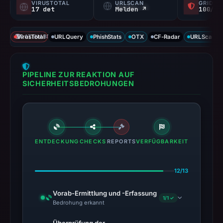
VIRUSTOTAL
URLSCAN
GRIDIN
17 det
Melden ↗
100/
VirusTotal
DATENABDECKUNG
URLQuery
PhishStats
OTX
CF-Radar
URLScan ca
PIPELINE ZUR REAKTION AUF
SICHERHEITSBEDROHUNGEN
ENTDECKUNG
CHECKS
REPORTS
VERFÜGBARKEIT
12/13
Vorab-Ermittlung und -Erfassung
1/1 ✓
Bedrohung erkannt