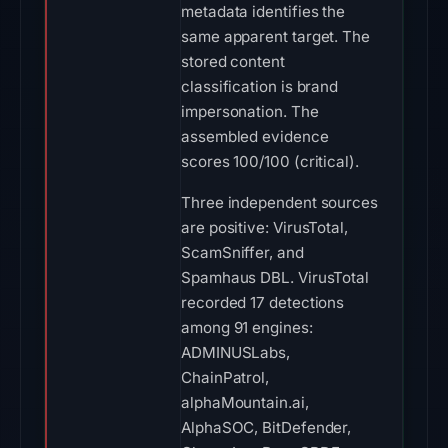
metadata identifies the
same apparent target. The
stored content
classification is brand
impersonation. The
assembled evidence
scores 100/100 (critical).
Three independent sources
are positive: VirusTotal,
ScamSniffer, and
Spamhaus DBL. VirusTotal
recorded 17 detections
among 91 engines:
ADMINUSLabs,
ChainPatrol,
alphaMountain.ai,
AlphaSOC, BitDefender,