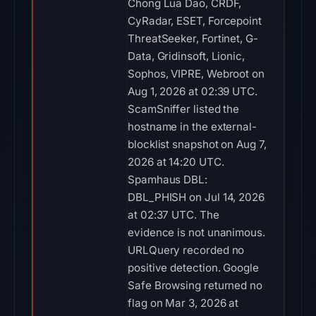
Chong Lua Dao, CRDF,
CyRadar, ESET, Forcepoint
ThreatSeeker, Fortinet, G-
Data, Gridinsoft, Lionic,
Sophos, VIPRE, Webroot on
Aug 1, 2026 at 02:39 UTC.
ScamSniffer listed the
hostname in the external-
blocklist snapshot on Aug 7,
2026 at 14:20 UTC.
Spamhaus DBL:
DBL_PHISH on Jul 14, 2026
at 02:37 UTC. The
evidence is not unanimous.
URLQuery recorded no
positive detection. Google
Safe Browsing returned no
flag on Mar 3, 2026 at