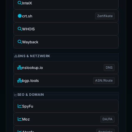
IntelX
crt.sh
Zertifikate
WHOIS
Wayback
DNS & NETZWERK
nslookup.io
DNS
bgp.tools
ASN /Route
SEO & DOMAIN
SpyFu
Moz
DA/PA
Backlinks