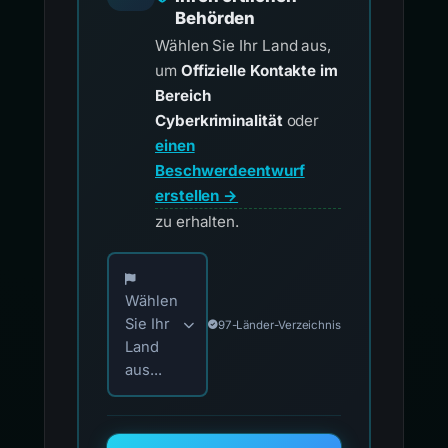
Behörden
Wählen Sie Ihr Land aus,
um
Offizielle Kontakte im
Bereich
Cyberkriminalität
oder
einen
Beschwerdeentwurf
erstellen →
zu erhalten.
Wählen Sie Ihr Land für offizielle Meldekontak
Wählen
Sie Ihr
97-Länder-Verzeichnis
Land
aus...