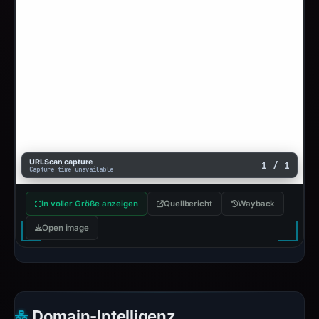
URLScan capture
1 / 1
Capture time unavailable
In voller Größe anzeigen
Quellbericht
Wayback
Open image
Domain-Intelligenz