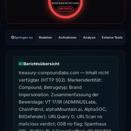
RISIKOBEWERTUNG
Risikobewertung: 100 von 100. 
KRITISCH
Springen zu
Reaktion
Aufnahmen
Analyse
Externe Tools
H
Berichtsübersicht
treasury-compoundlabs.com — Inhalt nicht
verfügbar (HTTP 502). Markenidentität:
Compound; Betrugstyp: Brand
Impersonation. Zusammenfassung der
Beweislage: VT 17/91 (ADMINUSLabs,
ChainPatrol, alphaMountain.ai, AlphaSOC,
BitDefender); URLQuery 0; URLScan no
malicious verdict; GSB no flag; Spamhaus