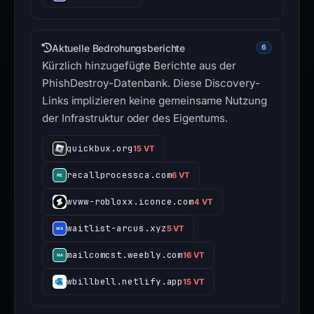
Aktuelle Bedrohungsberichte
6
Kürzlich hinzugefügte Berichte aus der
PhishDestroy-Datenbank. Diese Discovery-
Links implizieren keine gemeinsame Nutzung
der Infrastruktur oder des Eigentums.
quickbux.org
15 VT
recallprocessca.com
6 VT
wvww-robloxx.iconce.com
4 VT
waitlist-arcus.xyz
5 VT
mailcomcst.weebly.com
16 VT
wbillbell.netlify.app
15 VT