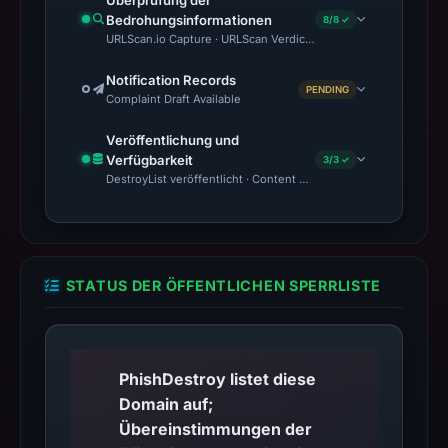
Überprüfung der
Bedrohungsinformationen
8/8 ✓
URLScan.io Capture · URLScan Verdict · VirusTotal · Google Saf
Notification Records
PENDING
Complaint Draft Available
Veröffentlichung und
Verfügbarkeit
3/3 ✓
DestroyList veröffentlicht · Content Observed Unavailable · Zeit
STATUS DER ÖFFENTLICHEN SPERRLISTE
PhishDestroy listet diese
Domain auf;
Übereinstimmungen der