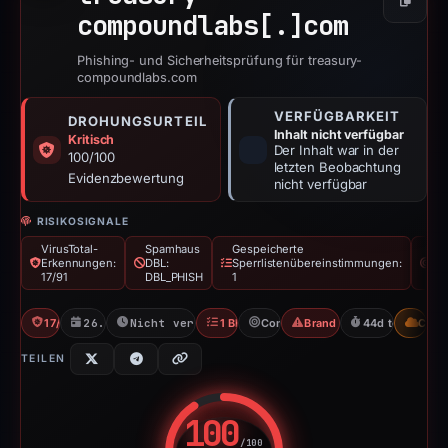
Kopier
compoundlabs[.]
com
Phishing- und Sicherheitsprüfung für treasury-
compoundlabs.com
VERFÜGBARKEIT
DROHUNGSURTEIL
Inhalt nicht verfügbar
Kritisch
Der Inhalt war in der
100/100
letzten Beobachtung
Evidenzbewertung
nicht verfügbar
RISIKOSIGNALE
VirusTotal-
Spamhaus
Gespeicherte
Mar
Erkennungen:
DBL:
Sperrlistenübereinstimmungen:
Co
17/91
DBL_PHISH
1
17/91 VT
26.02.2026
Nicht verfügbar seit 11.04.2026
1 Blocklist
Compound
Brand Impersonation
44d to unavaila
CDN
TEILEN
100
/100