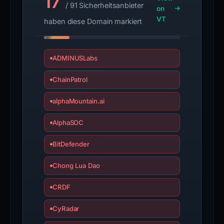
17
/ 91 Sicherheitsanbieter
on
VT
haben diese Domain markiert
ADMINUSLabs
ChainPatrol
alphaMountain.ai
AlphaSOC
BitDefender
Chong Lua Dao
CRDF
CyRadar