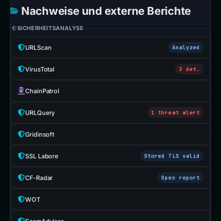
Nachweise und externe Berichte
SICHERHEITSANALYSE
URLScan
Analyzed
VirusTotal
3 det.
ChainPatrol
URLQuery
1 threat alert
Gridinsoft
SSL Labore
Stored TLS valid
CF-Radar
Open report
WOT