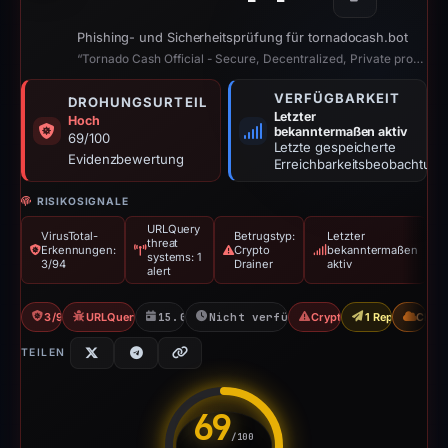
Kopieren
Phishing- und Sicherheitsprüfung für tornadocash.bot
“Tornado Cash Official - Secure, Decentralized, Private protocol”
VERFÜGBARKEIT
DROHUNGSURTEIL
Letzter
Hoch
bekanntermaßen aktiv
69/100
Letzte gespeicherte
Evidenzbewertung
Erreichbarkeitsbeobachtung
RISIKOSIGNALE
URLQuery
VirusTotal-
Betrugstyp:
Letzter
threat
Erkennungen:
Crypto
bekanntermaßen
systems: 1
3/94
Drainer
aktiv
alert
3/94 VT
URLQuery: 1 threat alerts
15.04.2026
Nicht verfügbar seit 06.06.2026
Crypto Drainer
1 Report Sent
CDN
TEILEN
69
/100