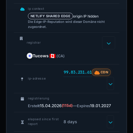
ip context
origin IP hidden
NETLIFY SHARED EDGE
Die Edge-IP-Reputation wird dieser Domäne nicht
zugeordnet.
registrar
Tucows
(CA)
99.83.231.61
CDN
ip-adresse
registrierung
15.04.2026
(115d)
—
19.01.2027
Erstellt
Expires
elapsed since first
8 days
report