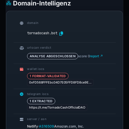
Domain-Intelligenz
domain
tornadocash.bot
urlscan verdict
ANALYSE ABGESCHLOSSEN
score 0
report ↗
wallet iocs
1 FORMAT-VALIDATED
0xFD568FFFEbc04D7E05FFD8FD8ce9E…
telegram iocs
1 EXTRACTED
https://t.me/TornadoCashOfficialDAO
server / asn
·
Netlify
AS16509
Amazon.com, Inc.