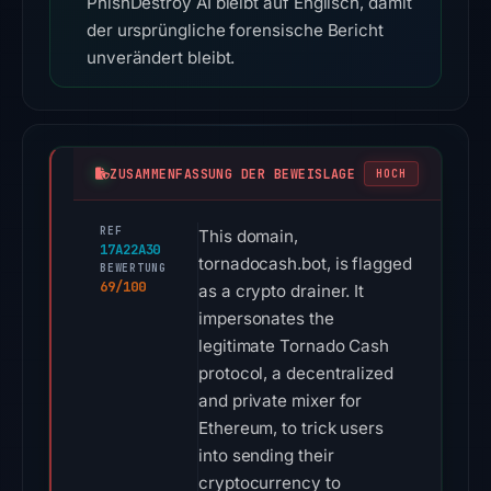
PhishDestroy AI bleibt auf Englisch, damit
der ursprüngliche forensische Bericht
unverändert bleibt.
ZUSAMMENFASSUNG DER BEWEISLAGE
HOCH
REF
This domain,
17A22A30
tornadocash.bot, is flagged
BEWERTUNG
69/100
as a crypto drainer. It
impersonates the
legitimate Tornado Cash
protocol, a decentralized
and private mixer for
Ethereum, to trick users
into sending their
cryptocurrency to