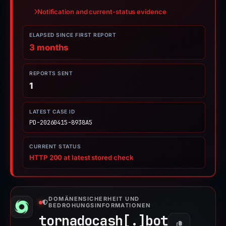
Notification and current-status evidence
ELAPSED SINCE FIRST REPORT
3 months
REPORTS SENT
1
LATEST CASE ID
PD-20260415-8938A5
CURRENT STATUS
HTTP 200 at latest stored check
DOMÄNENSICHERHEIT UND
BEDROHUNGSINFORMATIONEN
tornadocash[.]
bot