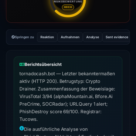
RISIKOBEWERTUNG
Risikobewertung: 69 von 100. 
HOCH
Springen zu
Reaktion
Aufnahmen
Analyse
Sent evidence
Berichtsübersicht
tornadocash.bot — Letzter bekanntermaßen
aktiv (HTTP 200). Betrugstyp: Crypto
Drainer. Zusammenfassung der Beweislage:
VirusTotal 3/94 (alphaMountain.ai, Bfore.Ai
PreCrime, SOCRadar); URLQuery 1 alert;
PhishDestroy score 69/100. Registrar:
Tucows.
Die ausführliche Analyse von