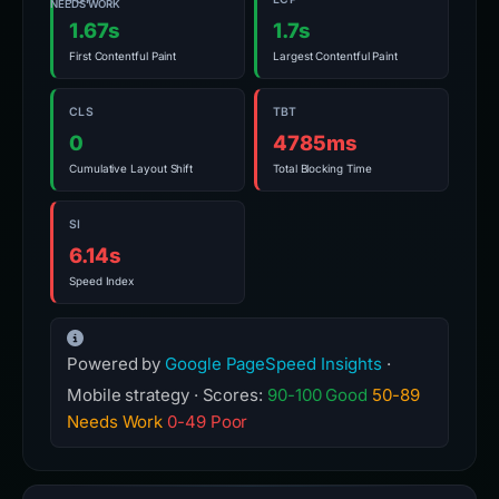
NEEDS WORK
1.67s
1.7s
First Contentful Paint
Largest Contentful Paint
CLS
TBT
0
4785ms
Cumulative Layout Shift
Total Blocking Time
SI
6.14s
Speed Index
Powered by
Google PageSpeed Insights
·
Mobile strategy · Scores:
90-100 Good
50-89
Needs Work
0-49 Poor