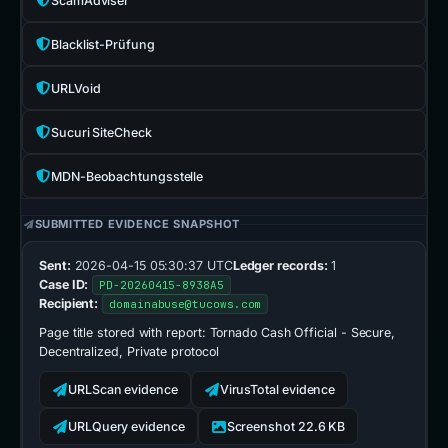
ScamAdviser
Blacklist-Prüfung
URLVoid
Sucuri SiteCheck
MDN-Beobachtungsstelle
SUBMITTED EVIDENCE SNAPSHOT
Sent:
2026-04-15 05:30:37 UTC
Ledger records:
1
Case ID:
PD-20260415-8938A5
Recipient:
domainabuse@tucows.com
Page title stored with report:
Tornado Cash Official - Secure,
Decentralized, Private protocol
URLScan evidence
VirusTotal evidence
URLQuery evidence
Screenshot 22.6 KB