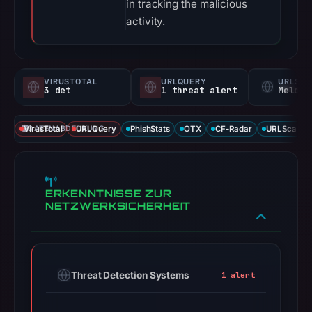
in tracking the malicious
activity.
VIRUSTOTAL
URLQUERY
URLSC
3 det
1 threat alert
Melden
VirusTotal
DATENABDECKUNG
URLQuery
PhishStats
OTX
CF-Radar
URLScan ca
ERKENNTNISSE ZUR
NETZWERKSICHERHEIT
Threat Detection Systems
1 alert