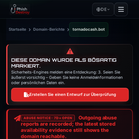
DE
›
›
Startseite
Domain-Berichte
tornadocash.bot
⚠️
DIESE DOMAIN WURDE ALS BÖSARTIG
MARKIERT.
Sicherheits-Engines melden eine Entdeckung: 3. Seien Sie
äußerst vorsichtig – Geben Sie keine Anmeldeinformationen
oder persönlichen Daten ein.
Erstellen Sie einen Entwurf zur Überprüfung
Outgoing abuse
ABUSE NOTICE · 7D+ OPEN
reports are recorded; the latest stored
availability evidence still shows the
domain reachable.