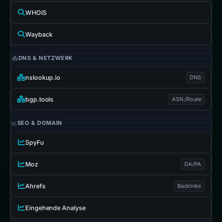
WHOIS
Wayback
DNS & NETZWERK
nslookup.io
DNS
bgp.tools
ASN /Route
SEO & DOMAIN
SpyFu
Moz
DA/PA
Ahrefs
Backlinks
Eingehende Analyse