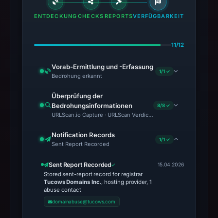
ENTDECKUNG
CHECKS
REPORTS
VERFÜGBARKEIT
11/12
Vorab-Ermittlung und -Erfassung
1/1 ✓
Bedrohung erkannt
Überprüfung der
Bedrohungsinformationen
8/8 ✓
URLScan.io Capture · URLScan Verdict · Cloudflare Radar Report 
Notification Records
1/1 ✓
Sent Report Recorded
Sent Report Recorded
15.04.2026
Stored sent-report record for registrar
Tucows Domains Inc.
, hosting provider, 1
abuse contact
domainabuse@tucows.com