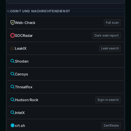
OSINT UND NACHRICHTENDIENST
Web-Check
Full scan
SOCRadar
Dark web report
LeakIX
Leak search
Shodan
Censys
ThreatFox
Hudson Rock
Sign-in search
IntelX
crt.sh
Zertifikate