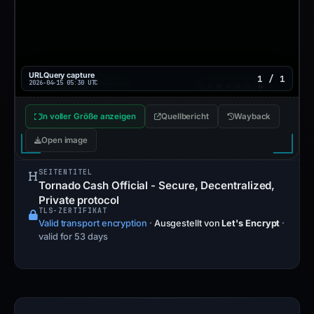
URLQuery capture
1 / 1
2026-04-15 05:30 UTC
In voller Größe anzeigen
Quellbericht
Wayback
Open image
SEITENTITEL
Tornado Cash Official - Secure, Decentralized,
Private protocol
TLS-ZERTIFIKAT
Valid transport encryption
·
Ausgestellt von
Let's Encrypt
·
valid for 53 days