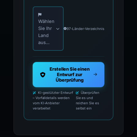
Wählen Sie Ihr Land für offizielle Meldekontak
Wählen
Sie Ihr
97-Länder-Verzeichnis
Land
aus...
Erstellen Sie einen
Entwurf zur
Überprüfung
KI-gestützter Entwurf
Überprüfen
– Vorfalldetails werden
Sie es und
vom KI-Anbieter
reichen Sie es
verarbeitet
selbst ein