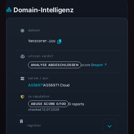
no
Domain-Intelligenz
positive
result
on
domain
Jul
tenzcorer.icu
13,
2026
at
urlscan verdict
18:31
ANALYSE ABGESCHLOSSEN
score 0
report ↗
UTC.
A
server / asn
AS56971
AS56971 Cloud
URLScan
capture
ip-reputation
is
0 reports
ABUSE SCORE 0/100
available,
checked 13.07.2026
but
no
registrar
capture