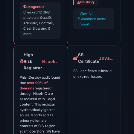
Phishing
UTC.
Dangerous
·
Checked 12 DNS
Cloudflare
View full
providers: Quad9,
Cloudflare Radar
Radar
AdGuard, ControlD,
report
classified
CleanBrowsing &
more
the
domain
as
High-
SSL
Invalid
malicious;
NiceNIC
Risk
Certificate
no
Registrar
SSL certificate is invalid
source
or expired. Issuer:
PhishDestroy audit found
timestamp
that
over 90% of
was
domains
registered
through NiceNIC are
recorded.
associated with illegal
content. This registrar
The
systematically ignores
abuse reports and its
latest
primary clientele
probe
consists of CIS-region
returned
scam operators. We have