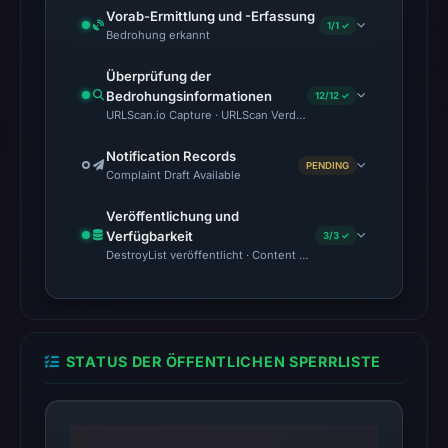
does
Vorab-Ermittlung und -Erfassung
1/1 ✓
Bedrohung erkannt
not
establish
Überprüfung der
the
Bedrohungsinformationen
12/12 ✓
cause.
URLScan.io Capture · URLScan Verdict · Cloudflare Radar Report 
Notification Records
Other
PENDING
Complaint Draft Available
observations:
No
Veröffentlichung und
external
Verfügbarkeit
3/3 ✓
DestroyList veröffentlicht · Content Observed Unavailable · Zeit
blocklist
matches
were
recorded
in
STATUS DER ÖFFENTLICHEN SPERRLISTE
the
snapshot
from