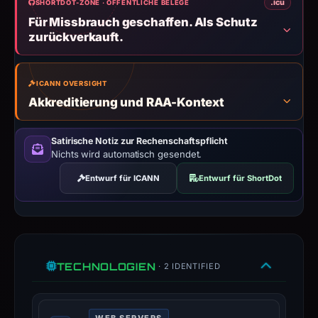
.icu
SHORTDOT-ZONE · ÖFFENTLICHE BELEGE
LIMITED,
Für Missbrauch geschaffen. Als Schutz
IP
zurückverkauft.
address
217.60.39.100,
registration
ICANN OVERSIGHT
date
Akkreditierung und RAA-Kontext
Apr
21,
Satirische Notiz zur Rechenschaftspflicht
2026.
Nichts wird automatisch gesendet.
Infrastructure
Entwurf für ICANN
Entwurf für ShortDot
details
may
have
changed
since
TECHNOLOGIEN
· 2 IDENTIFIED
collection.
This