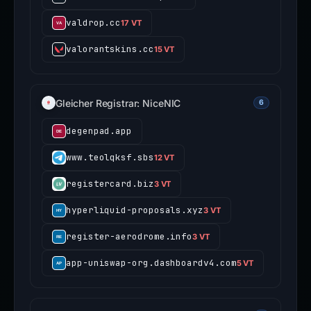
valdrop.cc
17 VT
valorantskins.cc
15 VT
Gleicher Registrar: NiceNIC
6
degenpad.app
www.teolqksf.sbs
12 VT
registercard.biz
3 VT
hyperliquid-proposals.xyz
3 VT
register-aerodrome.info
3 VT
app-uniswap-org.dashboardv4.com
5 VT