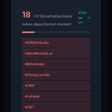
the
report
18
View
is
/ 91 Sicherheitsanbieter
on
inaccurate.
VT
haben diese Domain markiert
ADMINUSLabs
alphaMountain.ai
BitDefender
Chong Lua Dao
CRDF
CyRadar
ESET