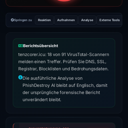
Springen zu
Reaktion
Aufnahmen
Analyse
Externe Tools
H
Berichtsübersicht
tenzcorer.icu: 18 von 91 VirusTotal-Scannern
melden einen Treffer. Prüfen Sie DNS, SSL,
Registrar, Blocklisten und Bedrohungsdaten.
Die ausführliche Analyse von
PhishDestroy AI bleibt auf Englisch, damit
der ursprüngliche forensische Bericht
unverändert bleibt.