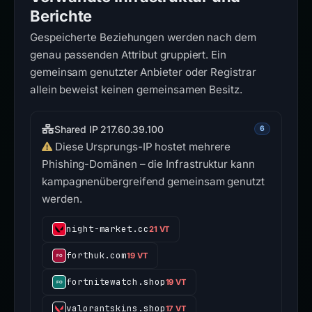
Berichte
Gespeicherte Beziehungen werden nach dem
genau passenden Attribut gruppiert. Ein
gemeinsam genutzter Anbieter oder Registrar
allein beweist keinen gemeinsamen Besitz.
Shared IP 217.60.39.100
6
Diese Ursprungs-IP hostet mehrere
Phishing-Domänen – die Infrastruktur kann
kampagnenübergreifend gemeinsam genutzt
werden.
night-market.cc
21 VT
forthuk.com
19 VT
fortnitewatch.shop
19 VT
valorantskins.shop
17 VT