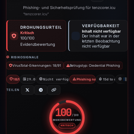
Phishing- und Sicherheitsprüfung für tenzcorer.icu
“tenzcorer.icu”
VERFÜGBARKEIT
DROHUNGSURTEIL
Inhalt nicht verfügbar
Kritisch
Der Inhalt war in der
100/100
letzten Beobachtung
Evidenzbewertung
nicht verfügbar
RISIKOSIGNALE
VirusTotal-Erkennungen: 18/91
Betrugstyp: Credential Phishing
18/91 VT
29.04.2026
Nicht verfügbar seit 14.05.2026
Phishing nach Zugangsdaten
15d to unavailable
FR
TEILEN
100
/100
RISIKOBEWERTUNG
Risikobewertung: 100 von 100. 
KRITISCH