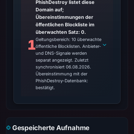
PhishDestroy listet diese
Aug
Domain auf;
6,
Übereinstimmungen der
2026
öffentlichen Blockliste im
at
überwachten Satz: 0.
02:20
1
Geltungsbereich: 10 überwachte
UTC.
öffentliche Blocklisten. Anbieter-
Google
und DNS-Signale werden
Safe
separat angezeigt. Zuletzt
Browsing
synchronisiert 06.08.2026.
recorded
Übereinstimmung mit der
no
PhishDestroy-Datenbank:
flag
bestätigt.
on
Jun
26,
2026
at
Gespeicherte Aufnahme
04:40