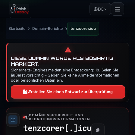
DE
›
›
Startseite
Domain-Berichte
tenzcorer.icu
⚠️
DIESE DOMAIN WURDE ALS BÖSARTIG
MARKIERT.
Sicherheits-Engines melden eine Entdeckung: 18. Seien Sie
äußerst vorsichtig – Geben Sie keine Anmeldeinformationen
oder persönlichen Daten ein.
Erstellen Sie einen Entwurf zur Überprüfung
DOMÄNENSICHERHEIT UND
BEDROHUNGSINFORMATIONEN
tenzcorer[.]
icu
Kopieren