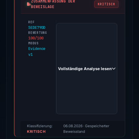
ZUSAMMENFASSUNG DER
KRITISCH
BEWEISLAGE
REF
PhishDestroy
5EDE79DD
first
BEWERTUNG
100/100
observed
MODUS
tenzcorer.icu
Evidence
v1
on
Apr
Vollständige Analyse lesen
29,
2026.
Evidence
score:
100/100
(a
triage
score,
Klassifizierung:
06.08.2026
· Gespeicherter
KRITISCH
not
Beweisstand