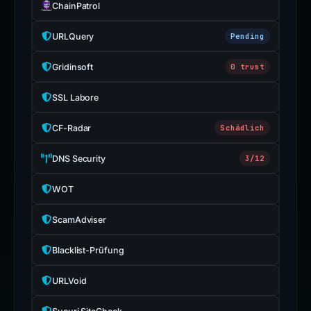
ChainPatrol
URLQuery
Pending
Gridinsoft
0 trust
SSL Labore
CF-Radar
Schädlich
DNS Security
3/12
WOT
ScamAdviser
Blacklist-Prüfung
URLVoid