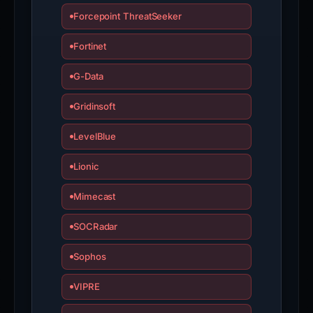
Forcepoint ThreatSeeker
Fortinet
G-Data
Gridinsoft
LevelBlue
Lionic
Mimecast
SOCRadar
Sophos
VIPRE