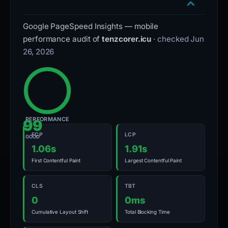
Google PageSpeed Insights — mobile
performance audit of
tenzcorer.icu
· checked Jun
26, 2026
PERFORMANCE
99
FCP
LCP
GOOD
1.06s
1.91s
First Contentful Paint
Largest Contentful Paint
CLS
TBT
0
0ms
Cumulative Layout Shift
Total Blocking Time