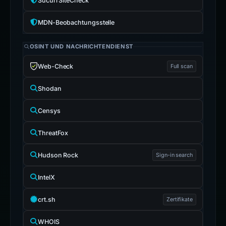
Sucuri SiteCheck
MDN-Beobachtungsstelle
OSINT UND NACHRICHTENDIENST
Web-Check
Full scan
Shodan
Censys
ThreatFox
Hudson Rock
Sign-in search
IntelX
crt.sh
Zertifikate
WHOIS