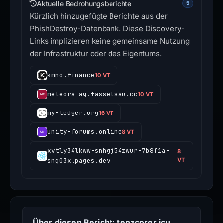
Aktuelle Bedrohungsberichte
5
Kürzlich hinzugefügte Berichte aus der
PhishDestroy-Datenbank. Diese Discovery-
Links implizieren keine gemeinsame Nutzung
der Infrastruktur oder des Eigentums.
kmno.finance
10 VT
meteora-ag.fassetsau.cc
10 VT
my-ledger.org
16 VT
unity-forums.online
8 VT
xvtly34lkww-snhgj54zwur-7b8f1a-
8
snq03x.pages.dev
VT
Über diesen Bericht: tenzcorer.icu