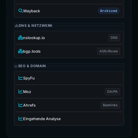
Wayback
Archived
DNS & NETZWERK
nslookup.io
DNS
bgp.tools
ASN /Route
SEO & DOMAIN
SpyFu
Moz
DA/PA
Ahrefs
Backlinks
Eingehende Analyse