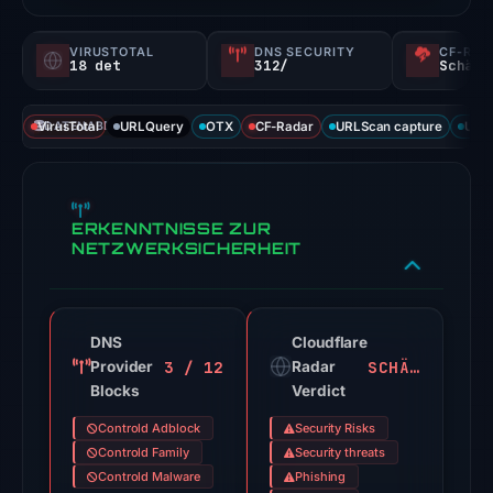
a
probability).
VIRUSTOTAL
DNS SECURITY
CF-RAD
18 det
312/
Schädl
Threat
signals:
VirusTotal
DATENABDECKUNG
URLQuery
OTX
CF-Radar
URLScan capture
URLS
18
of
91
VirusTotal
ERKENNTNISSE ZUR
engines
NETZWERKSICHERHEIT
flagged
the
domain
DNS
Cloudflare
on
3 / 12
SCHÄDLICH
Provider
Radar
Jun
Blocks
Verdict
26,
Controld Adblock
Security Risks
2026
Controld Family
Security threats
at
Controld Malware
Phishing
04:40