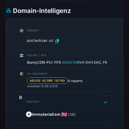
Mar
Domain-Intelligenz
1,
2026
at
domain
05:47
UTC.
puslechian.cc
Spamhaus
DBL
server / asn
recorded
·
BunnyCDN-PL1-1175
AS16276
OVH OVH SAS, FR
no
ip-reputation
positive
4 reports
ABUSE SCORE 19/100
result
checked 15.06.2026
on
Jul
registrar
14,
2026
Immaterialism
(GB)
at
06:35