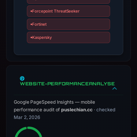
have
changed
Forcepoint ThreatSeeker
since
Fortinet
collection.
This
Kaspersky
report
summarizes
time-
bound
observations,
not
WEBSITE-PERFORMANCEANALYSE
a
live
Google PageSpeed Insights — mobile
guarantee.
performance audit of
puslechian.cc
· checked
Avoid
Mar 2, 2026
interacting
with
the