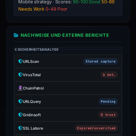
Mobile strategy · Scores:
90-100 Good
50-89
Needs Work
0-49 Poor
NACHWEISE UND EXTERNE BERICHTE
SICHERHEITSANALYSE
URLScan
Stored capture
VirusTotal
6 det.
ChainPatrol
URLQuery
Pending
Gridinsoft
0 trust
SSL Labore
Expired/unverified