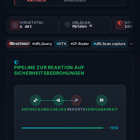
KRITISCH
not
Beweisstand
a
probability).
VIRUSTOTAL
URLSCAN
GRIDIN
6 det
Melden ↗
100/
Threat
signals:
VirusTotal
DATENABDECKUNG
URLQuery
OTX
CF-Radar
URLScan capture
URLS
6
of
93
PIPELINE ZUR REAKTION AUF
VirusTotal
SICHERHEITSBEDROHUNGEN
engines
flagged
the
domain
on
ENTDECKUNG
CHECKS
REPORTS
VERFÜGBARKEIT
Jun
15,
11/12
2026
at