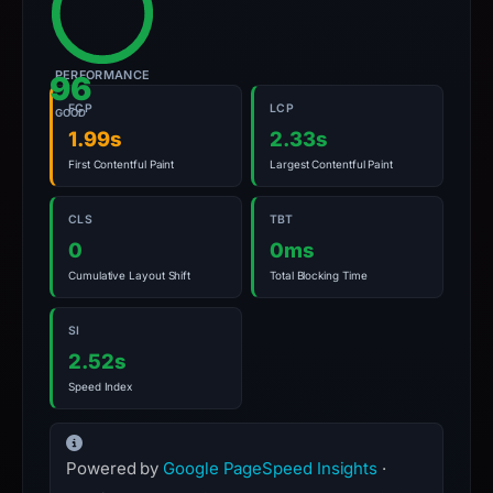
domain;
submit
PERFORMANCE
96
an
appeal
FCP
LCP
GOOD
1.99s
if
2.33s
the
First Contentful Paint
Largest Contentful Paint
report
is
CLS
TBT
inaccurate.
0
0ms
Cumulative Layout Shift
Total Blocking Time
SI
2.52s
Speed Index
Powered by
Google PageSpeed Insights
·