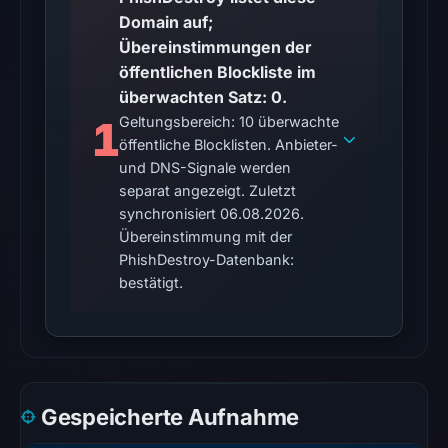
external
Domain auf;
blocklist
Übereinstimmungen der
matches
öffentlichen Blockliste im
were
überwachten Satz: 0.
recorded
1
Geltungsbereich: 10 überwachte
in
öffentliche Blocklisten. Anbieter-
the
und DNS-Signale werden
snapshot
separat angezeigt. Zuletzt
from
synchronisiert 06.08.2026.
Aug
Übereinstimmung mit der
6,
PhishDestroy-Datenbank:
2026
bestätigt.
at
02:20
UTC.
Google
Safe
Gespeicherte Aufnahme
Browsing