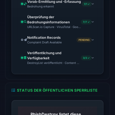
Vorab-Ermittlung und -Erfassung
1/1 ✓
22:28
Bedrohung erkannt
UTC.
Überprüfung der
Bedrohungsinformationen
No
7/7 ✓
URLScan.io Capture · VirusTotal · Google Safe Browsing · Foren
conclusive
timestamped
Notification Records
PENDING
HTTP
Complaint Draft Available
response
Veröffentlichung und
is
Verfügbarkeit
3/3 ✓
available;
DestroyList veröffentlicht · Content Observed Unavailable · Zeit
current
reachability
is
unverified.
STATUS DER ÖFFENTLICHEN SPERRLISTE
Other
observations:
No
PhishDestroy listet diese