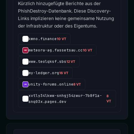
Kürzlich hinzugefügte Berichte aus der
PhishDestroy-Datenbank. Diese Discovery-
Links implizieren keine gemeinsame Nutzung
der Infrastruktur oder des Eigentums.
kmno.finance
10 VT
meteora-ag.fassetsau.cc
10 VT
www.teolqksf.sbs
12 VT
my-ledger.org
16 VT
unity-forums.online
8 VT
xvtly34lkww-snhgj54zwur-7b8f1a-
8
snq03x.pages.dev
VT