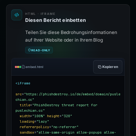
HTML · IFRAME
Diesen Bericht einbetten
Teilen Sie diese Bedrohungsinformationen
auf Ihrer Website oder in Ihrem Blog
READ-ONLY
Kopieren
embed.html
<iframe
src
=
"https://phishdestroy.io/de/embed/domain/pusle
chian.cc"
title
=
"PhishDestroy threat report for 
puslechian.cc"
width
=
"100%"
height
=
"320"
loading
=
"lazy"
referrerpolicy
=
"no-referrer"
sandbox
=
"allow-same-origin allow-popups allow-