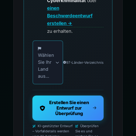
Cyberkriminalität
oder
einen
Beschwerdeentwurf
erstellen →
zu erhalten.
Wählen Sie Ihr Land für offizielle Meldekontak
Wählen
Sie Ihr
97-Länder-Verzeichnis
Land
aus...
Erstellen Sie einen
Entwurf zur
Überprüfung
KI-gestützter Entwurf
Überprüfen
– Vorfalldetails werden
Sie es und