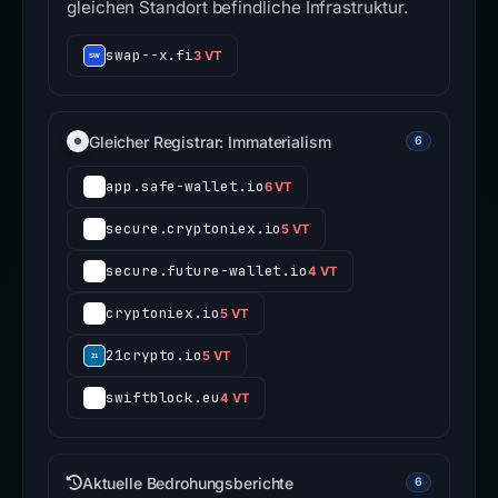
gleichen Standort befindliche Infrastruktur.
swap--x.fi
3 VT
Gleicher Registrar: Immaterialism
6
app.safe-wallet.io
6 VT
secure.cryptoniex.io
5 VT
secure.future-wallet.io
4 VT
cryptoniex.io
5 VT
21crypto.io
5 VT
swiftblock.eu
4 VT
Aktuelle Bedrohungsberichte
6