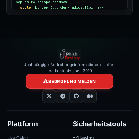
popups-to-escape-sandbox"
style
=
"border:0;border-radius:12px;max-
width:100%"
></iframe>
Unabhängige Bedrohungsinformationen – offen
und kostenlos seit 2019.
BEDROHUNG MELDEN
Plattform
Sicherheitstools
Live-Ticker
API löschen