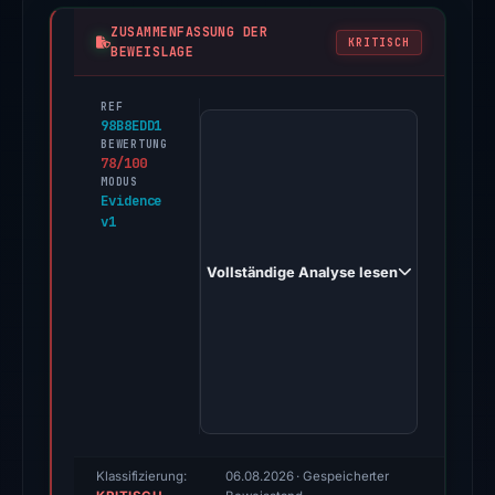
ZUSAMMENFASSUNG DER
KRITISCH
BEWEISLAGE
REF
PhishDestroy
98B8EDD1
first
BEWERTUNG
78/100
observed
MODUS
puslechian.cc
Evidence
v1
on
Feb
Vollständige Analyse lesen
26,
2026.
Evidence
score:
78/100
(a
triage
score,
Klassifizierung:
06.08.2026
· Gespeicherter