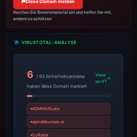
Diese Domain melden
establish
safety.
Reichen Sie Beweismaterial ein und helfen Sie mit,
andere zu schützen
Context:
registrar
Immaterialism
VIRUSTOTAL-ANALYSE
Limited,
IP
address
146.59.69.202,
6
View
/ 93 Sicherheitsanbieter
registration
on VT
date
haben diese Domain markiert
Feb
21,
2026.
ADMINUSLabs
Infrastructure
alphaMountain.ai
details
may
CyRadar