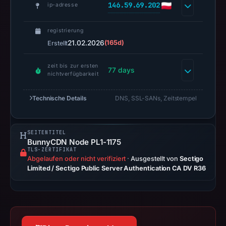
146.59.69.202
UTC.
ip-adresse
A
URLScan
registrierung
21.02.2026
capture
(165d)
Erstellt
is
zeit bis zur ersten
available,
77 days
nichtverfügbarkeit
but
no
Technische Details
DNS, SSL-SANs, Zeitstempel
capture
timestamp
was
SEITENTITEL
BunnyCDN Node PL1-1175
recorded.
TLS-ZERTIFIKAT
Negative
Abgelaufen oder nicht verifiziert
·
Ausgestellt von
Sectigo
Limited / Sectigo Public Server Authentication CA DV R36
or
missing
results
do
not