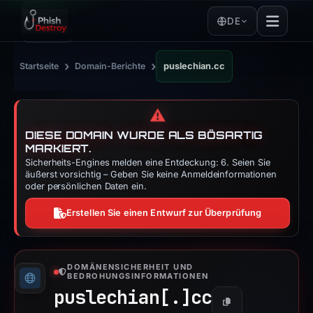
DE
›
›
Startseite
Domain-Berichte
puslechian.cc
⚠️
DIESE DOMAIN WURDE ALS BÖSARTIG
MARKIERT.
Sicherheits-Engines melden eine Entdeckung: 6. Seien Sie
äußerst vorsichtig – Geben Sie keine Anmeldeinformationen
oder persönlichen Daten ein.
Erstellen Sie einen Entwurf zur Überprüfung
DOMÄNENSICHERHEIT UND
BEDROHUNGSINFORMATIONEN
puslechian[.]
cc
Kopieren