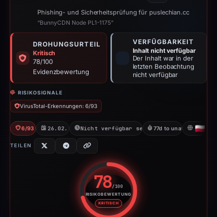
Phishing- und Sicherheitsprüfung für puslechian.cc
“BunnyCDN Node PL1-1175”
VERFÜGBARKEIT
DROHUNGSURTEIL
Inhalt nicht verfügbar
Kritisch
Der Inhalt war in der
78/100
letzten Beobachtung
Evidenzbewertung
nicht verfügbar
RISIKOSIGNALE
VirusTotal-Erkennungen: 6/93
6/93 VT
26.02.2026
Nicht verfügbar seit 14.05.2026
77d to unavailable
PL
TEILEN
78
/100
RISIKOBEWERTUNG
Risikobewertung: 78 von 100. R
KRITISCH