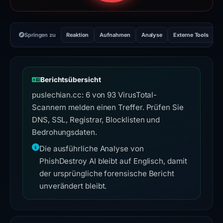
Springen zu
Reaktion
Aufnahmen
Analyse
Externe Tools
H
Berichtsübersicht
puslechian.cc: 6 von 93 VirusTotal-
Scannern melden einen Treffer. Prüfen Sie
DNS, SSL, Registrar, Blocklisten und
Bedrohungsdaten.
Die ausführliche Analyse von
PhishDestroy AI bleibt auf Englisch, damit
der ursprüngliche forensische Bericht
unverändert bleibt.