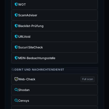
WOT
ScamAdviser
Blacklist-Prüfung
URLVoid
Sucuri SiteCheck
MDN-Beobachtungsstelle
OSINT UND NACHRICHTENDIENST
Web-Check
Full scan
Shodan
Censys