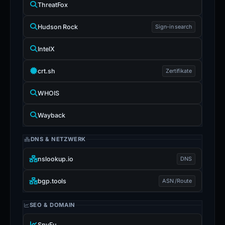
ThreatFox
Hudson Rock
Sign-in search
IntelX
crt.sh
Zertifikate
WHOIS
Wayback
DNS & NETZWERK
nslookup.io
DNS
bgp.tools
ASN /Route
SEO & DOMAIN
SpyFu