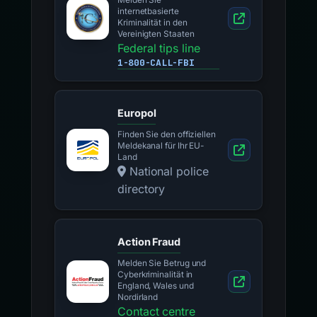
Melden Sie
internetbasierte
Kriminalität in den
Vereinigten Staaten
Federal tips line
1-800-CALL-FBI
Europol
Finden Sie den offiziellen
Meldekanal für Ihr EU-
Land
National police
directory
Action Fraud
Melden Sie Betrug und
Cyberkriminalität in
England, Wales und
Nordirland
Contact centre