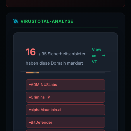
VIRUSTOTAL-ANALYSE
16
View
/ 95 Sicherheitsanbieter
on
VT
haben diese Domain markiert
ADMINUSLabs
Criminal IP
alphaMountain.ai
BitDefender