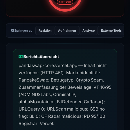
KRITISCH
Springen zu
Reaktion
Aufnahmen
Analyse
Externe Tools
H
Berichtsübersicht
pandaswap-core.vercel.app — Inhalt nicht
verfügbar (HTTP 451). Markenidentität:
PancakeSwap; Betrugstyp: Crypto Scam.
Zusammenfassung der Beweislage: VT 16/95
(ADMINUSLabs, Criminal IP,
alphaMountain.ai, BitDefender, CyRadar);
URLQuery 0; URLScan malicious; GSB no
flag; BL 0; CF Radar malicious; PD 95/100.
Registrar: Vercel.