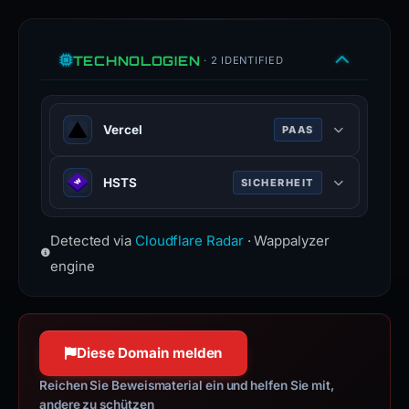
TECHNOLOGIEN
· 2 IDENTIFIED
Vercel
PAAS
Vercel is a cloud platform for static
HSTS
SICHERHEIT
frontends and serverless functions.
vercel.com
HTTP Strict Transport Security
Detected via
100 % Konfidenz
Cloudflare Radar
· Wappalyzer
(HSTS) informs browsers that the
site should only be accessed using
engine
HTTPS.
www.rfc-editor.org
100 % Konfidenz
Diese Domain melden
Reichen Sie Beweismaterial ein und helfen Sie mit,
andere zu schützen