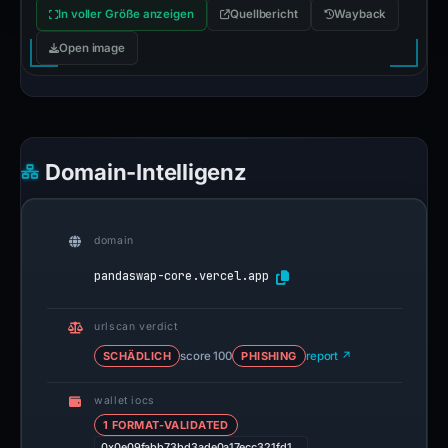
In voller Größe anzeigen
Quellbericht
Wayback
Open image
Domain-Intelligenz
domain
pandaswap-core.vercel.app
urlscan verdict
SCHÄDLICH
score 100
PHISHING
report ↗
wallet iocs
1 FORMAT-VALIDATED
0x0e09fabb73bd3ade0a17ecc321fd1…