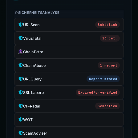
SICHERHEITSANALYSE
URLScan
Schädlich
VirusTotal
16 det.
ChainPatrol
ChainAbuse
1 report
URLQuery
Report stored
SSL Labore
Expired/unverified
CF-Radar
Schädlich
WOT
ScamAdviser