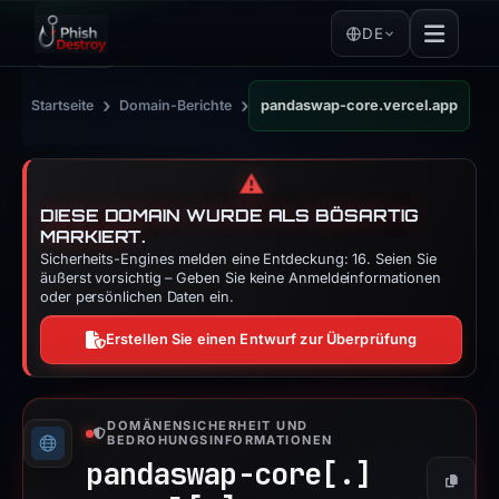
DE
›
›
Startseite
Domain-Berichte
pandaswap-core.vercel.app
⚠️
DIESE DOMAIN WURDE ALS BÖSARTIG
MARKIERT.
Sicherheits-Engines melden eine Entdeckung: 16. Seien Sie
äußerst vorsichtig – Geben Sie keine Anmeldeinformationen
oder persönlichen Daten ein.
Erstellen Sie einen Entwurf zur Überprüfung
DOMÄNENSICHERHEIT UND
BEDROHUNGSINFORMATIONEN
pandaswap-core[.]
Kopier