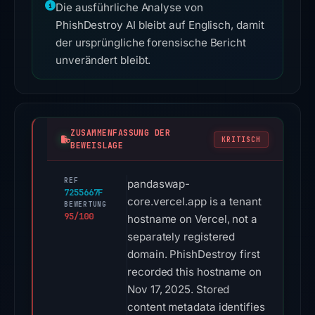
Die ausführliche Analyse von
PhishDestroy AI bleibt auf Englisch, damit
der ursprüngliche forensische Bericht
unverändert bleibt.
ZUSAMMENFASSUNG DER
KRITISCH
BEWEISLAGE
REF
pandaswap-
7255667F
core.vercel.app is a tenant
BEWERTUNG
95/100
hostname on Vercel, not a
separately registered
domain. PhishDestroy first
recorded this hostname on
Nov 17, 2025. Stored
content metadata identifies