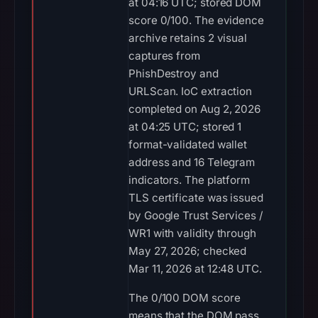
at 04:16 UTC; stored DOM
score 0/100. The evidence
archive retains 2 visual
captures from
PhishDestroy and
URLScan. IoC extraction
completed on Aug 2, 2026
at 04:25 UTC; stored 1
format-validated wallet
address and 16 Telegram
indicators. The platform
TLS certificate was issued
by Google Trust Services /
WR1 with validity through
May 27, 2026; checked
Mar 11, 2026 at 12:48 UTC.
The 0/100 DOM score
means that the DOM pass