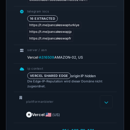
telegram iocs
16 EXTRACTED
https://t.me/pancakeswapturkiye
https://t.me/pancakeswapjp
https://t.me/pancakeswapfr
server / asn
·
Vercel
AS16509
AMAZON-02, US
ip context
origin IP hidden
VERCEL SHARED EDGE
Die Edge-IP-Reputation wird dieser Domäne nicht
zugeordnet.
plattformanbieter
Vercel
(US)