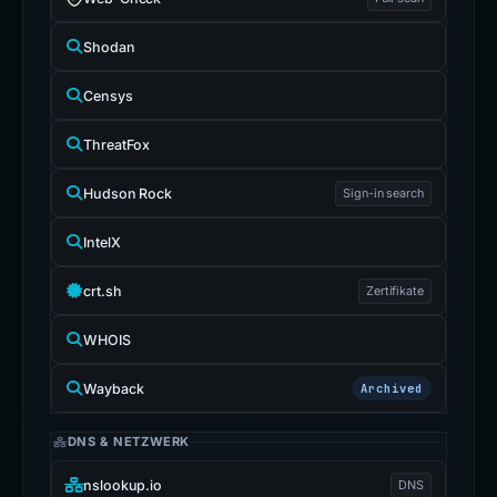
Shodan
Censys
ThreatFox
Hudson Rock
Sign-in search
IntelX
crt.sh
Zertifikate
WHOIS
Wayback
Archived
DNS & NETZWERK
nslookup.io
DNS