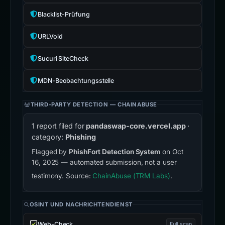
Blacklist-Prüfung
URLVoid
Sucuri SiteCheck
MDN-Beobachtungsstelle
THIRD-PARTY DETECTION — CHAINABUSE
1 report filed for
pandaswap-core.vercel.app
·
category:
Phishing
Flagged by
PhishFort Detection System
on Oct
16, 2025 — automated submission, not a user
testimony. Source:
ChainAbuse (TRM Labs)
.
OSINT UND NACHRICHTENDIENST
Web-Check
Full scan