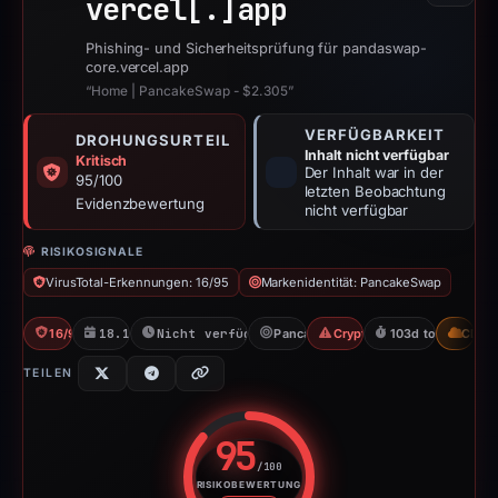
vercel[.]
app
Phishing- und Sicherheitsprüfung für pandaswap-
core.vercel.app
“Home | PancakeSwap - $2.305”
VERFÜGBARKEIT
DROHUNGSURTEIL
Inhalt nicht verfügbar
Kritisch
Der Inhalt war in der
95/100
letzten Beobachtung
Evidenzbewertung
nicht verfügbar
RISIKOSIGNALE
VirusTotal-Erkennungen: 16/95
Markenidentität: PancakeSwap
16/95 VT
18.11.2025
Nicht verfügbar seit 22.05.2026
PancakeSwap
Crypto Scam
103d to unavailab
CDN
TEILEN
95
/100
RISIKOBEWERTUNG
Risikobewertung: 95 von 100. R