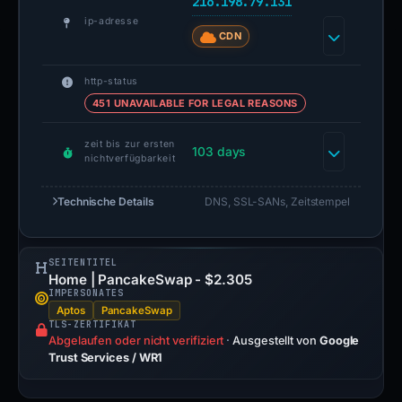
216.198.79.131
ip-adresse
CDN
http-status
451 UNAVAILABLE FOR LEGAL REASONS
zeit bis zur ersten
103 days
nichtverfügbarkeit
Technische Details
DNS, SSL-SANs, Zeitstempel
SEITENTITEL
Home | PancakeSwap - $2.305
IMPERSONATES
Aptos
PancakeSwap
TLS-ZERTIFIKAT
Abgelaufen oder nicht verifiziert
·
Ausgestellt von
Google
Trust Services / WR1