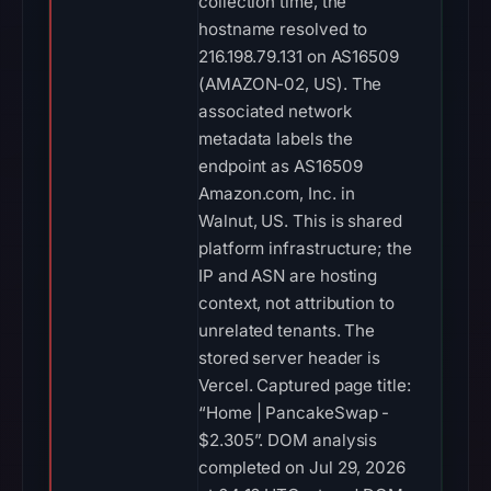
collection time, the
hostname resolved to
216.198.79.131 on AS16509
(AMAZON-02, US). The
associated network
metadata labels the
endpoint as AS16509
Amazon.com, Inc. in
Walnut, US. This is shared
platform infrastructure; the
IP and ASN are hosting
context, not attribution to
unrelated tenants. The
stored server header is
Vercel. Captured page title:
“Home | PancakeSwap -
$2.305”. DOM analysis
completed on Jul 29, 2026