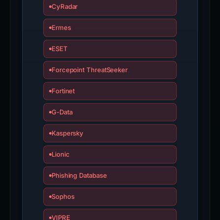
CyRadar
Ermes
ESET
Forcepoint ThreatSeeker
Fortinet
G-Data
Kaspersky
Lionic
Phishing Database
Sophos
VIPRE