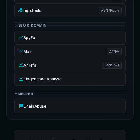
bgp.tools
ASN /Route
SEO & DOMAIN
SpyFu
Moz
DA/PA
Ahrefs
Backlinks
Eingehende Analyse
MELDEN
ChainAbuse