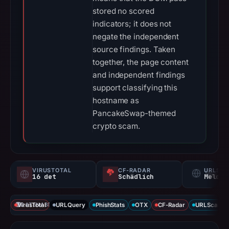
stored no scored
indicators; it does not
negate the independent
source findings. Taken
together, the page content
and independent findings
support classifying this
hostname as
PancakeSwap-themed
crypto scam.
VIRUSTOTAL
CF-RADAR
URLSC
16 det
Schädlich
Melden
VirusTotal
DATENABDECKUNG
URLQuery
PhishStats
OTX
CF-Radar
URLScan ca