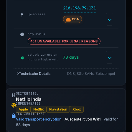
216.198.79.131
ip-adresse
CDN
http-status
451 UNAVAILABLE FOR LEGAL REASONS
zeit bis zur ersten
78 days
nichtverfügbarkeit
Technische Details
DNS, SSL-SANs, Zeitstempel
SEITENTITEL
Netflix India
IMPERSONATES
Apple
Netflix
Playstation
Xbox
TLS-ZERTIFIKAT
Valid transport encryption
·
Ausgestellt von
WR1
· valid for
88 days