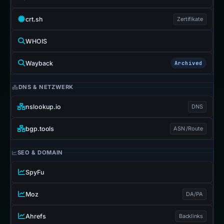
crt.sh
Zertifikate
WHOIS
Wayback
Archived
DNS & NETZWERK
nslookup.io
DNS
bgp.tools
ASN /Route
SEO & DOMAIN
SpyFu
Moz
DA/PA
Ahrefs
Backlinks