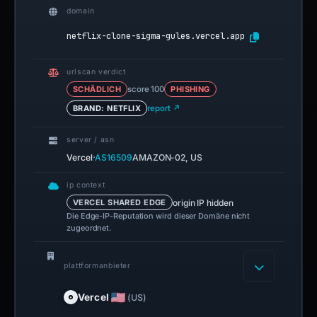
domain
netflix-clone-sigma-gules.vercel.app
urlscan verdict
SCHÄDLICH
score 100
PHISHING
BRAND: NETFLIX
report ↗
server / asn
·
Vercel
AS16509
AMAZON-02, US
ip context
origin IP hidden
VERCEL SHARED EDGE
Die Edge-IP-Reputation wird dieser Domäne nicht
zugeordnet.
plattformanbieter
Vercel
(US)