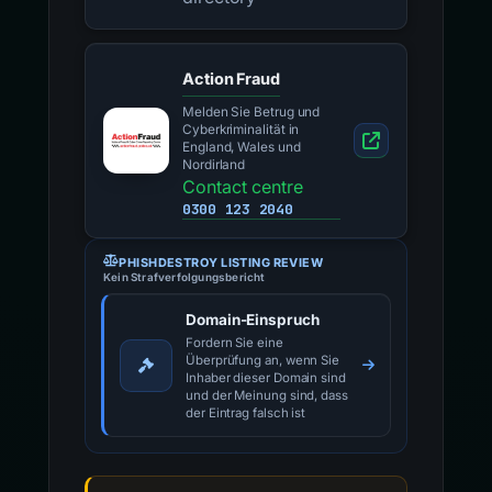
Action Fraud
Melden Sie Betrug und
Cyberkriminalität in
England, Wales und
Nordirland
Contact centre
0300 123 2040
PHISHDESTROY LISTING REVIEW
Kein Strafverfolgungsbericht
Domain-Einspruch
Fordern Sie eine
Überprüfung an, wenn Sie
Inhaber dieser Domain sind
und der Meinung sind, dass
der Eintrag falsch ist