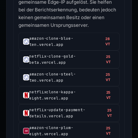
gemeinsame Edge-IP aufgelöst. Sie helfen
bei der Berichtserkennung, bedeuten jedoch
keinen gemeinsamen Besitz oder einen
gemeinsamen Ursprungsserver.
amazon-clone-blue-
28
ten.vercel.app
VT
netflix-clone-gold-
25
beta.vercel.app
VT
amazon-clone-steel-
25
two.vercel.app
VT
netflixclone-kappa-
25
eight.vercel.app
VT
netflix-update-payment-
25
details.vercel.app
VT
amazon-clone-plum-
25
eight.vercel.app
VT