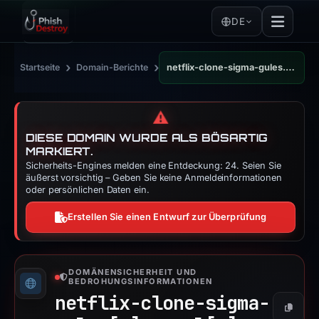
DE
›
›
Startseite
Domain-Berichte
netflix-clone-sigma-gules.vercel.app
⚠️
DIESE DOMAIN WURDE ALS BÖSARTIG
MARKIERT.
Sicherheits-Engines melden eine Entdeckung: 24. Seien Sie
äußerst vorsichtig – Geben Sie keine Anmeldeinformationen
oder persönlichen Daten ein.
Erstellen Sie einen Entwurf zur Überprüfung
DOMÄNENSICHERHEIT UND
BEDROHUNGSINFORMATIONEN
netflix-clone-sigma-
Kopier