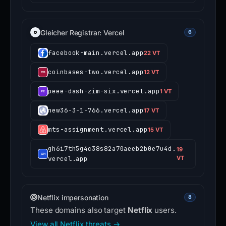
Gleicher Registrar: Vercel
6
facebook-main.vercel.app
22 VT
coinbases-two.vercel.app
12 VT
peee-dash-zim-six.vercel.app
1 VT
new36-3-1-766.vercel.app
17 VT
mts-assignment.vercel.app
15 VT
gh6i7th5g4c38s82a70aeeb2b0e7u4d.
19
vercel.app
VT
Netflix impersonation
8
These domains also target
Netflix
users.
View all Netflix threats →