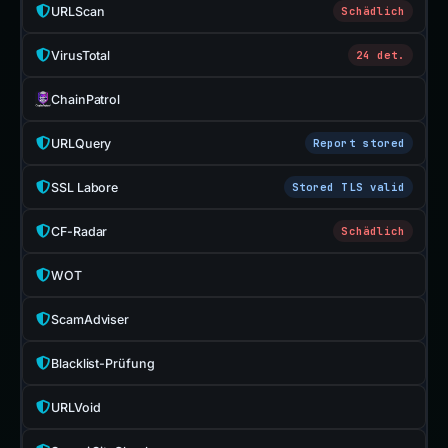
URLScan
Schädlich
VirusTotal
24 det.
ChainPatrol
URLQuery
Report stored
SSL Labore
Stored TLS valid
CF-Radar
Schädlich
WOT
ScamAdviser
Blacklist-Prüfung
URLVoid