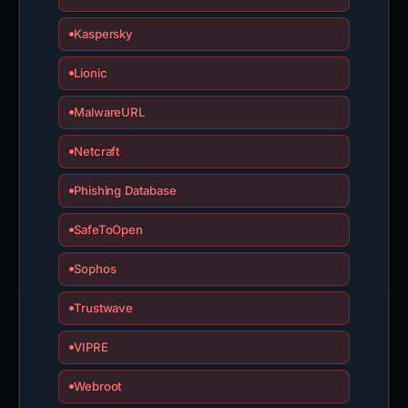
Kaspersky
Lionic
MalwareURL
Netcraft
Phishing Database
SafeToOpen
Sophos
Trustwave
VIPRE
Webroot