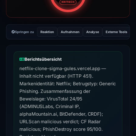
KRITISCH
Springen zu
Reaktion
Aufnahmen
Analyse
Externe Tools
H
Berichtsübersicht
netflix-clone-sigma-gules.vercel.app —
Inhalt nicht verfügbar (HTTP 451).
Markenidentität: Netflix; Betrugstyp: Generic
Phishing. Zusammenfassung der
Beweislage: VirusTotal 24/95
(ADMINUSLabs, Criminal IP,
alphaMountain.ai, BitDefender, CRDF);
URLScan malicious verdict; CF Radar
malicious; PhishDestroy score 95/100.