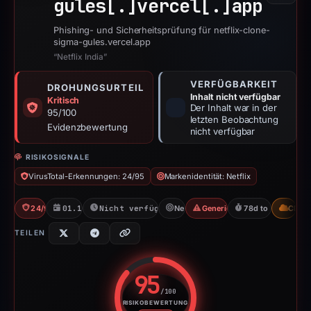
gules[.]
vercel[.]
app
Phishing- und Sicherheitsprüfung für netflix-clone-
sigma-gules.vercel.app
“Netflix India”
VERFÜGBARKEIT
DROHUNGSURTEIL
Inhalt nicht verfügbar
Kritisch
Der Inhalt war in der
95/100
letzten Beobachtung
Evidenzbewertung
nicht verfügbar
RISIKOSIGNALE
VirusTotal-Erkennungen: 24/95
Markenidentität: Netflix
24/95 VT
01.12.2025
Nicht verfügbar seit 17.02.2026
Netflix
Generic Phishing
78d to unavailabl
CDN
TEILEN
95
/100
RISIKOBEWERTUNG
Risikobewertung: 95 von 100. R