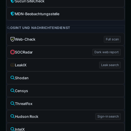
Sucuri SiteCheck
MDN-Beobachtungsstelle
OSINT UND NACHRICHTENDIENST
Web-Check
Full scan
SOCRadar
Dark web report
LeakIX
Leak search
Shodan
Censys
ThreatFox
Hudson Rock
Sign-in search
IntelX