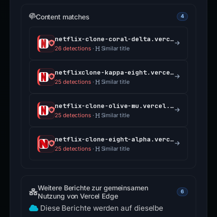
Content matches
4
netflix-clone-coral-delta.vercel.app
26 detections
·
Similar title
netflixclone-kappa-eight.vercel.app
25 detections
·
Similar title
netflix-clone-olive-mu.vercel.app
25 detections
·
Similar title
netflix-clone-eight-alpha.vercel.app
25 detections
·
Similar title
Weitere Berichte zur gemeinsamen
6
Nutzung von Vercel Edge
Diese Berichte werden auf dieselbe