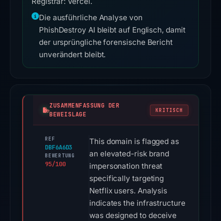
Registrar: Vercel.
Die ausführliche Analyse von
PhishDestroy AI bleibt auf Englisch, damit
der ursprüngliche forensische Bericht
unverändert bleibt.
ZUSAMMENFASSUNG DER
KRITISCH
BEWEISLAGE
REF
This domain is flagged as
DBF6A6D3
an elevated-risk brand
BEWERTUNG
95/100
impersonation threat
specifically targeting
Netflix users. Analysis
indicates the infrastructure
was designed to deceive