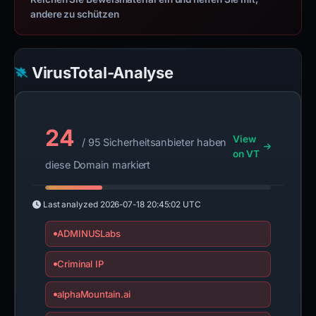
andere zu schützen
VirusTotal-Analyse
24
View
/ 95 Sicherheitsanbieter haben
on VT
diese Domain markiert
Last analyzed
2026-07-18 20:45:02 UTC
ADMINUSLabs
Criminal IP
alphaMountain.ai