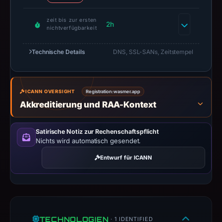
establish
safety.
zeit bis zur ersten
2h
nichtverfügbarkeit
Context:
registrar
Technische Details
DNS, SSL-SANs, Zeitstempel
Squarespace
Domains
II
ICANN OVERSIGHT
Registration:
wasmer.app
LLC.,
Akkreditierung und RAA-Kontext
IP
address
62.210.172.147,
Satirische Notiz zur Rechenschaftspflicht
Nichts wird automatisch gesendet.
registration
date
Entwurf für ICANN
Apr
14,
2026,
apparent
target
TECHNOLOGIEN
· 1 IDENTIFIED