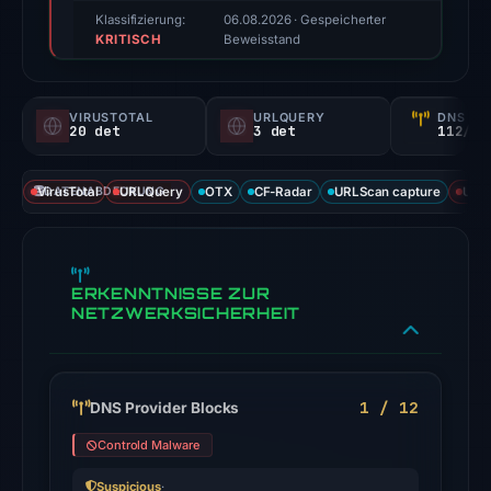
score,
Klassifizierung:
06.08.2026
· Gespeicherter
KRITISCH
not
Beweisstand
a
probability).
VIRUSTOTAL
URLQUERY
DNS SE
20 det
3 det
112/
Threat
signals:
VirusTotal
DATENABDECKUNG
URLQuery
OTX
CF-Radar
URLScan capture
URLS
20
of
94
VirusTotal
ERKENNTNISSE ZUR
engines
NETZWERKSICHERHEIT
flagged
the
domain
1 / 12
DNS Provider Blocks
on
Jul
Controld Malware
18,
Suspicious
·