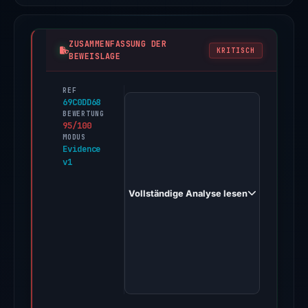
ZUSAMMENFASSUNG DER
KRITISCH
BEWEISLAGE
REF
PhishDestroy
69C0DD68
first
BEWERTUNG
95/100
observed
MODUS
moment.wasmer.app
Evidence
v1
on
Apr
Vollständige Analyse lesen
15,
2026.
Evidence
score:
95/100
(a
triage