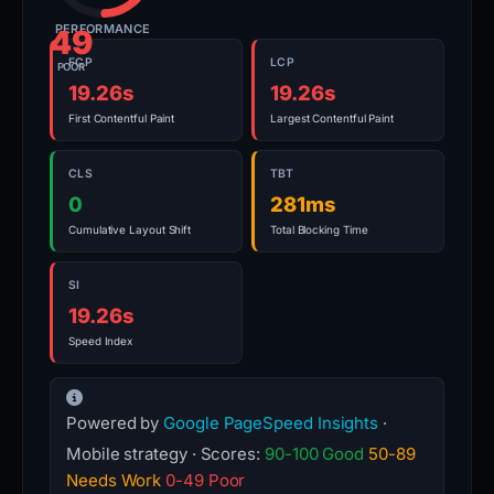
PERFORMANCE
49
FCP
LCP
POOR
19.26s
19.26s
First Contentful Paint
Largest Contentful Paint
CLS
TBT
0
281ms
Cumulative Layout Shift
Total Blocking Time
SI
19.26s
Speed Index
Powered by
Google PageSpeed Insights
·
Mobile strategy · Scores:
90-100 Good
50-89
Needs Work
0-49 Poor