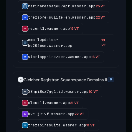
marinamessage07apr.wasmer.app
25 VT
trezzore-suiite-en.wasmer.app
22 VT
recent1.wasmer.app
19 VT
emailupdates-
19
be2026on.wasmer.app
VT
startapp-trezoer.wasmer.app
16 VT
Gleicher Registrar: Squarespace Domains II
6
58hpi8cz7gg1.id.wasmer.app
10 VT
cloud11.wasmer.app
21 VT
bve-jkivf.wasmer.app
22 VT
trezaoiresuite.wasmer.app
11 VT