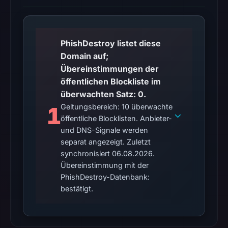
blocklist
matches
were
PhishDestroy listet diese
recorded
Domain auf;
in
Übereinstimmungen der
the
öffentlichen Blockliste im
snapshot
überwachten Satz: 0.
from
1
Geltungsbereich: 10 überwachte
Aug
öffentliche Blocklisten. Anbieter-
6,
und DNS-Signale werden
2026
separat angezeigt. Zuletzt
at
synchronisiert 06.08.2026.
10:20
Übereinstimmung mit der
UTC.
PhishDestroy-Datenbank:
Google
bestätigt.
Safe
Browsing
recorded