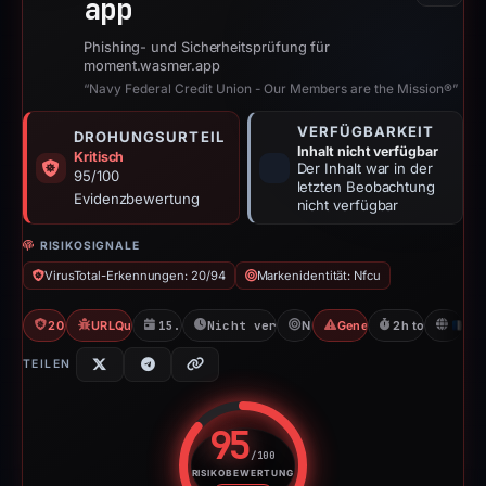
app
Phishing- und Sicherheitsprüfung für
moment.wasmer.app
“Navy Federal Credit Union - Our Members are the Mission®”
VERFÜGBARKEIT
DROHUNGSURTEIL
Inhalt nicht verfügbar
Kritisch
Der Inhalt war in der
95/100
letzten Beobachtung
Evidenzbewertung
nicht verfügbar
RISIKOSIGNALE
VirusTotal-Erkennungen: 20/94
Markenidentität: Nfcu
20/94 VT
URLQuery: 3 detections
15.04.2026
Nicht verfügbar seit 06.06.2026
Nfcu
Generic Phishing
2h to unavailab
FR
TEILEN
95
/100
RISIKOBEWERTUNG
Risikobewertung: 95 von 100. R