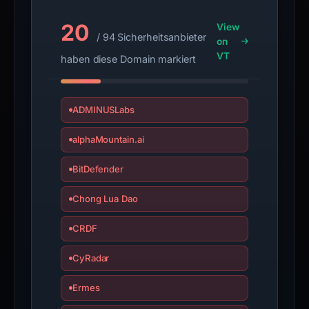
guarantee.
Avoid
20
View
/ 94 Sicherheitsanbieter
on
interacting
VT
haben diese Domain markiert
with
the
domain;
ADMINUSLabs
submit
an
alphaMountain.ai
appeal
if
BitDefender
the
report
Chong Lua Dao
is
CRDF
inaccurate.
CyRadar
Ermes