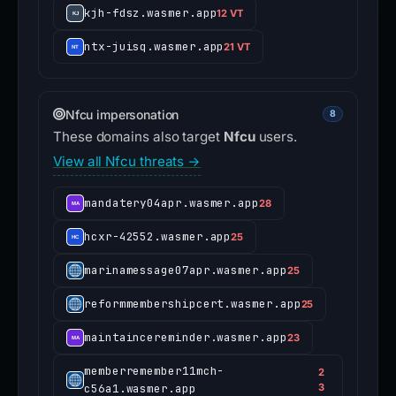
kjh-fdsz.wasmer.app
12 VT
ntx-juisq.wasmer.app
21 VT
Nfcu impersonation
8
These domains also target
Nfcu
users.
View all Nfcu threats →
mandatery04apr.wasmer.app
28
hcxr-42552.wasmer.app
25
marinamessage07apr.wasmer.app
25
reformmembershipcert.wasmer.app
25
maintaincereminder.wasmer.app
23
memberremember11mch-
2
c56a1.wasmer.app
3