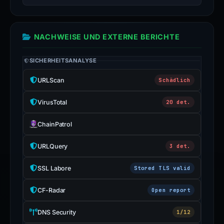
NACHWEISE UND EXTERNE BERICHTE
SICHERHEITSANALYSE
URLScan
Schädlich
VirusTotal
20 det.
ChainPatrol
URLQuery
3 det.
SSL Labore
Stored TLS valid
CF-Radar
Open report
DNS Security
1/12