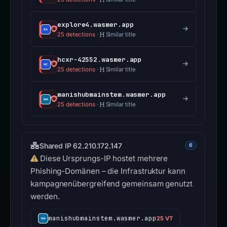
explore4.wasmer.app
25 detections
·
Similar title
hcxr-42552.wasmer.app
25 detections
·
Similar title
manishubmainstem.wasmer.app
25 detections
·
Similar title
Shared IP 62.210.172.147
6
Diese Ursprungs-IP hostet mehrere
Phishing-Domänen – die Infrastruktur kann
kampagnenübergreifend gemeinsam genutzt
werden.
manishubmainstem.wasmer.app
25 VT