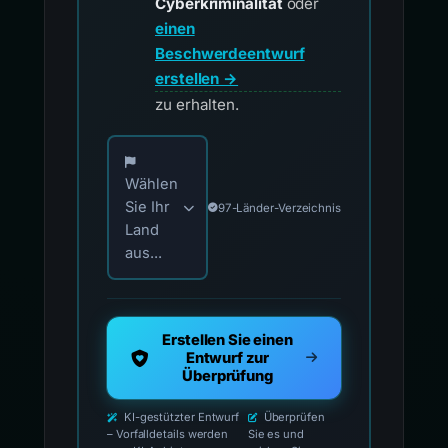
Cyberkriminalität
oder
einen
Beschwerdeentwurf
erstellen →
zu erhalten.
Wählen Sie Ihr Land für offizielle Meldekontak
Wählen
Sie Ihr
97-Länder-Verzeichnis
Land
aus...
Erstellen Sie einen
Entwurf zur
Überprüfung
KI-gestützter Entwurf
Überprüfen
– Vorfalldetails werden
Sie es und