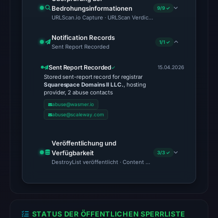
Bedrohungsinformationen
9/9 ✓
content
URLScan.io Capture · URLScan Verdict · Cloudflare Radar Report 
was
unavailable
Notification Records
1/1 ✓
Sent Report Recorded
at
the
Sent Report Recorded
15.04.2026
checked
Stored sent-report record for registrar
location.
Squarespace Domains II LLC.
, hosting
provider, 2 abuse contacts
This
abuse@wasmer.io
does
abuse@scaleway.com
not
establish
Veröffentlichung und
the
Verfügbarkeit
3/3 ✓
cause.
DestroyList veröffentlicht · Content Observed Unavailable · Zeit
Other
observations:
No
STATUS DER ÖFFENTLICHEN SPERRLISTE
external