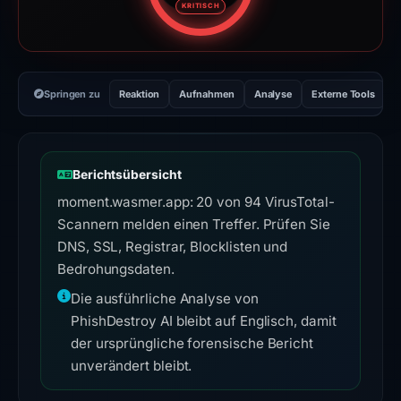
KRITISCH
Springen zu
Reaktion
Aufnahmen
Analyse
Externe Tools
H
Berichtsübersicht
moment.wasmer.app: 20 von 94 VirusTotal-
Scannern melden einen Treffer. Prüfen Sie
DNS, SSL, Registrar, Blocklisten und
Bedrohungsdaten.
Die ausführliche Analyse von
PhishDestroy AI bleibt auf Englisch, damit
der ursprüngliche forensische Bericht
unverändert bleibt.