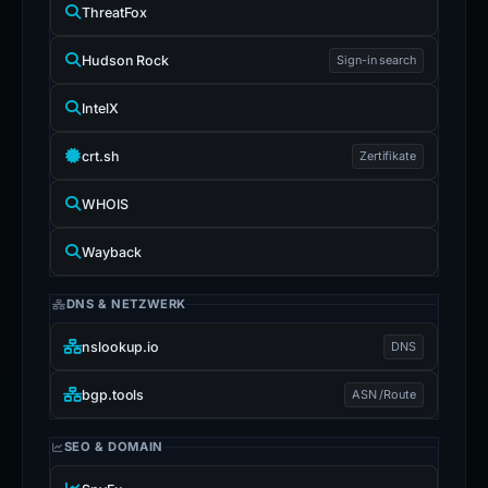
ThreatFox
Hudson Rock
Sign-in search
IntelX
crt.sh
Zertifikate
WHOIS
Wayback
DNS & NETZWERK
nslookup.io
DNS
bgp.tools
ASN /Route
SEO & DOMAIN