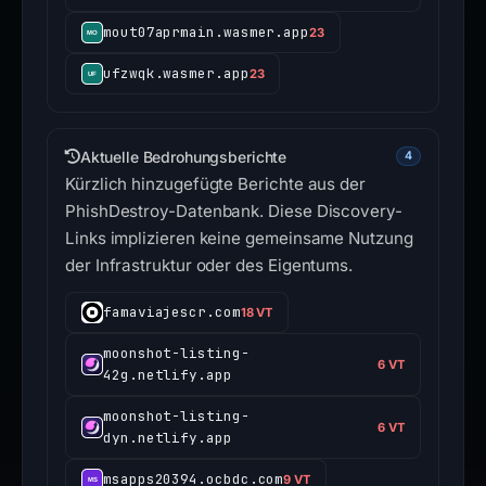
mout07aprmain.wasmer.app
23
ufzwqk.wasmer.app
23
Aktuelle Bedrohungsberichte
4
Kürzlich hinzugefügte Berichte aus der
PhishDestroy-Datenbank. Diese Discovery-
Links implizieren keine gemeinsame Nutzung
der Infrastruktur oder des Eigentums.
famaviajescr.com
18 VT
moonshot-listing-
6 VT
42g.netlify.app
moonshot-listing-
6 VT
dyn.netlify.app
msapps20394.ocbdc.com
9 VT