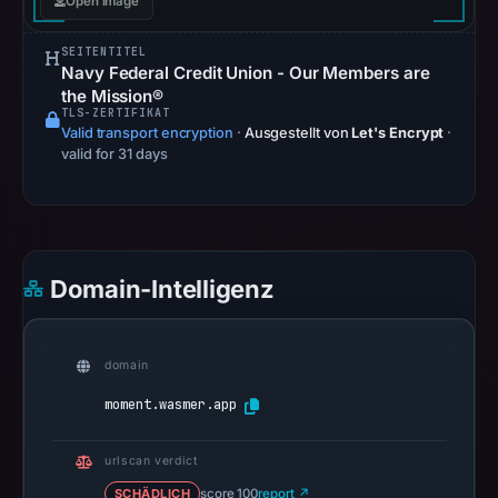
Open image
15,
2026
SEITENTITEL
Navy Federal Credit Union - Our Members are
at
the Mission®
01:15
TLS-ZERTIFIKAT
Valid transport encryption
UTC.
·
Ausgestellt von
Let's Encrypt
·
valid for 31 days
Spamhaus
DBL
recorded
no
positive
Domain-Intelligenz
result
on
Jul
domain
13,
moment.wasmer.app
2026
at
urlscan verdict
18:36
SCHÄDLICH
score 100
UTC.
report ↗