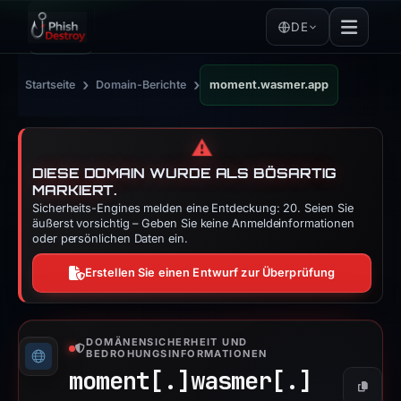
DE
›
›
Startseite
Domain-Berichte
moment.wasmer.app
⚠️
DIESE DOMAIN WURDE ALS BÖSARTIG
MARKIERT.
Sicherheits-Engines melden eine Entdeckung: 20. Seien Sie
äußerst vorsichtig – Geben Sie keine Anmeldeinformationen
oder persönlichen Daten ein.
Erstellen Sie einen Entwurf zur Überprüfung
DOMÄNENSICHERHEIT UND
BEDROHUNGSINFORMATIONEN
moment[.]
wasmer[.]
Kopier