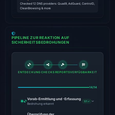
2026
Checked 12 DNS providers: Quad9, AdGuard, ControlD,
at
CleanBrowsing & more
18:45
UTC.
The
PIPELINE ZUR REAKTION AUF
latest
SICHERHEITSBEDROHUNGEN
probe
returned
HTTP
410
on
ENTDECKUNG
CHECKS
REPORTS
VERFÜGBARKEIT
Aug
5,
14/14
2026
at
Vorab-Ermittlung und -Erfassung
01:05
1/1 ✓
Bedrohung erkannt
UTC,
Überprüfung der
so