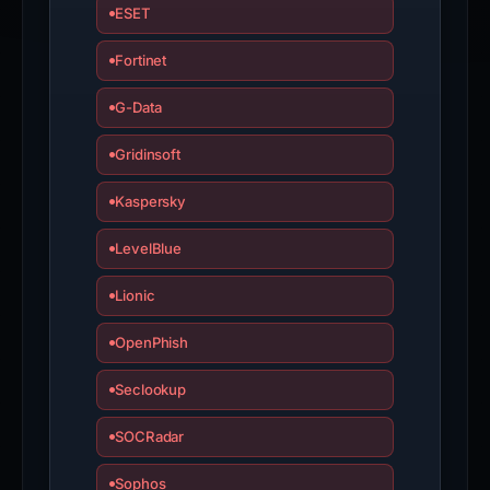
ESET
Fortinet
G-Data
Gridinsoft
Kaspersky
LevelBlue
Lionic
OpenPhish
Seclookup
SOCRadar
Sophos