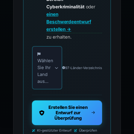
Cyberkriminalität
oder
einen
Beschwerdeentwurf
erstellen →
zu erhalten.
Wählen Sie Ihr Land für offizielle Meldekontak
Wählen
Sie Ihr
97-Länder-Verzeichnis
Land
aus...
Erstellen Sie einen
Entwurf zur
Überprüfung
KI-gestützter Entwurf
Überprüfen