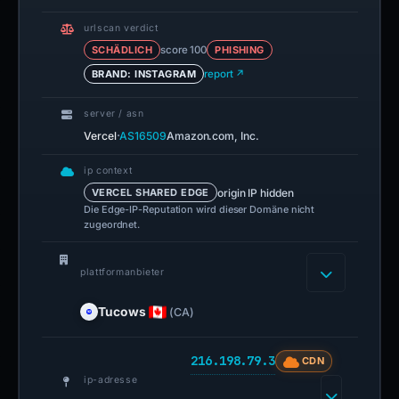
urlscan verdict
SCHÄDLICH
score 100
PHISHING
BRAND: INSTAGRAM
report ↗
server / asn
·
Vercel
AS16509
Amazon.com, Inc.
ip context
origin IP hidden
VERCEL SHARED EDGE
Die Edge-IP-Reputation wird dieser Domäne nicht
zugeordnet.
plattformanbieter
Tucows
(CA)
216.198.79.3
CDN
ip-adresse