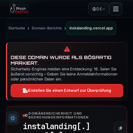
DE
›
›
Startseite
Domain-Berichte
instalanding.vercel.app
⚠️
DIESE DOMAIN WURDE ALS BÖSARTIG
MARKIERT.
Sicherheits-Engines melden eine Entdeckung: 18. Seien Sie
äußerst vorsichtig – Geben Sie keine Anmeldeinformationen
oder persönlichen Daten ein.
Erstellen Sie einen Entwurf zur Überprüfung
DOMÄNENSICHERHEIT UND
BEDROHUNGSINFORMATIONEN
instalanding[.]
Kopier