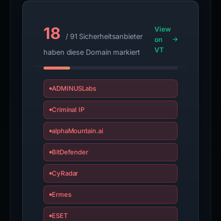
18
View
/ 91 Sicherheitsanbieter
on
VT
haben diese Domain markiert
ADMINUSLabs
Criminal IP
alphaMountain.ai
BitDefender
CyRadar
Ermes
ESET