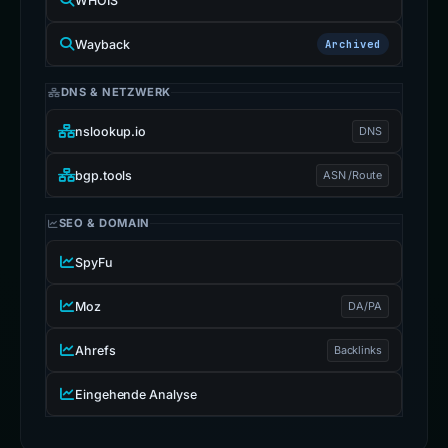
WHOIS
Wayback
Archived
DNS & NETZWERK
nslookup.io
DNS
bgp.tools
ASN /Route
SEO & DOMAIN
SpyFu
Moz
DA/PA
Ahrefs
Backlinks
Eingehende Analyse