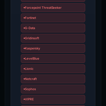
Forcepoint ThreatSeeker
Fortinet
G-Data
Gridinsoft
Kaspersky
LevelBlue
Lionic
Netcraft
Sophos
VIPRE