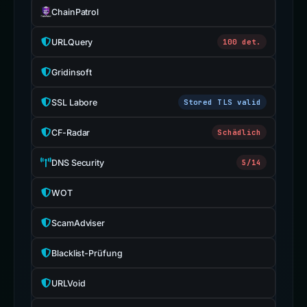
ChainPatrol
URLQuery
100 det.
Gridinsoft
SSL Labore
Stored TLS valid
CF-Radar
Schädlich
DNS Security
5/14
WOT
ScamAdviser
Blacklist-Prüfung
URLVoid