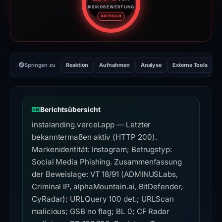
RISIKOBEWERTUNG
Risikobewertung: 100 von 100. 
KRITISCH
Springen zu
Reaktion
Aufnahmen
Analyse
Externe Tools
H
Berichtsübersicht
instalanding.vercel.app — Letzter
bekanntermaßen aktiv (HTTP 200).
Markenidentität: Instagram; Betrugstyp:
Social Media Phishing. Zusammenfassung
der Beweislage: VT 18/91 (ADMINUSLabs,
Criminal IP, alphaMountain.ai, BitDefender,
CyRadar); URLQuery 100 det.; URLScan
malicious; GSB no flag; BL 0; CF Radar