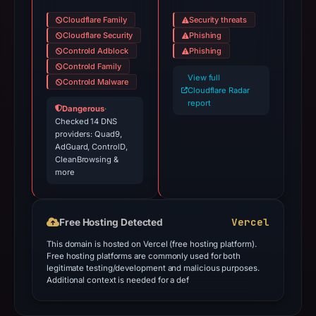
Cloudflare Family
Security threats
Cloudflare Security
Phishing
Controld Adblock
Phishing
Controld Family
View full
Controld Malware
Cloudflare Radar
report
Dangerous
·
Checked 14 DNS
providers: Quad9,
AdGuard, ControlD,
CleanBrowsing &
more
Vercel
Free Hosting Detected
This domain is hosted on Vercel (free hosting platform).
Free hosting platforms are commonly used for both
legitimate testing/development and malicious purposes.
Additional context is needed for a def