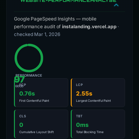
WEBSITE-PERFORMANCEANALYSE
Google PageSpeed Insights — mobile
performance audit of
instalanding.vercel.app
·
checked Mar 1, 2026
PERFORMANCE
97
FCP
LCP
GOOD
0.76s
2.55s
First Contentful Paint
Largest Contentful Paint
CLS
TBT
0
0ms
Cumulative Layout Shift
Total Blocking Time