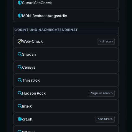
Sucuri SiteCheck
MDN-Beobachtungsstelle
OSINT UND NACHRICHTENDIENST
Web-Check
Full scan
Shodan
Censys
ThreatFox
Hudson Rock
Sign-in search
IntelX
crt.sh
Zertifikate