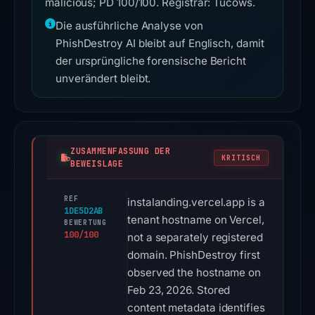
malicious; PD 100/100. Registrar: Tucows.
Die ausführliche Analyse von
PhishDestroy AI bleibt auf Englisch, damit
der ursprüngliche forensische Bericht
unverändert bleibt.
ZUSAMMENFASSUNG DER
KRITISCH
BEWEISLAGE
REF
instalanding.vercel.app is a
1DE5D2AB
tenant hostname on Vercel,
BEWERTUNG
100/100
not a separately registered
domain. PhishDestroy first
observed the hostname on
Feb 23, 2026. Stored
content metadata identifies