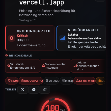
vercel[.]
app
Phishing- und Sicherheitsprüfung für
instalanding.vercel.app
“Instagram”
VERFÜGBARKEIT
DROHUNGSURTEIL
Letzter
Kritisch
bekanntermaßen aktiv
100/100
Letzte gespeicherte
Evidenzbewertung
Erreichbarkeitsbeobachtung
RISIKOSIGNALE
Letzter
VirusTotal-
Markenidentität:
bekanntermaßen
Erkennungen: 18/91
Instagram
aktiv
18/91 VT
URLQuery: 100 detections
23.02.2026
Instagram
Social Media Phishing
CDN
TEILEN
100
/100