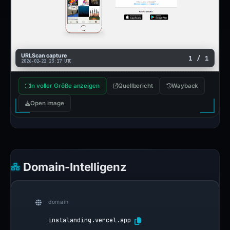
URLScan capture
1 / 1
2026-02-22 23:17 UTC
In voller Größe anzeigen
Quellbericht
Wayback
Open image
Domain-Intelligenz
domain
instalanding.vercel.app