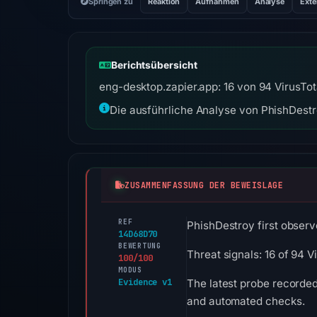
Springen zu
Reaktion
Aufnahmen
Analyse
Exte
Berichtsübersicht
eng-desktop.zapier.app: 16 von 94 VirusTo
Die ausführliche Analyse von PhishDestro
ZUSAMMENFASSUNG DER BEWEISLAGE
REF
PhishDestroy first observ
14D68D70
BEWERTUNG
Threat signals: 16 of 94 
100/100
MODUS
Evidence v1
The latest probe recorde
and automated checks.