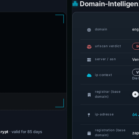
Domain-Intelligen
eng
domain
urlscan verdict
S
Ver
server / asn
V
ip context
Die
registrar (base
domain)
64
ip-adresse
registration (base
crypt
· valid for 85 days
zap
domain)