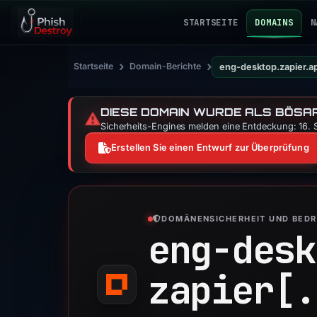
STARTSEITE
DOMAINS
N
›
›
Startseite
Domain-Berichte
eng-desktop.zapier.a
DIESE DOMAIN WURDE ALS BÖSAR
⚠️
Sicherheits-Engines melden eine Entdeckung: 16. S
Erstellen Sie einen Entwurf zur Überprüfung
DOMÄNENSICHERHEIT UND BED
eng-desk
zapier[.