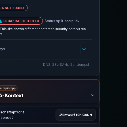
04 NOT FOUND
Status split
CLOAKING DETECTED
· score 1/6
This site shows different content to security bots vs real
rs
ays
DNS, SSL-SANs, Zeitstempel
on:
zapier.app
A-Kontext
schaftspflicht
Entwurf für ICANN
esendet.