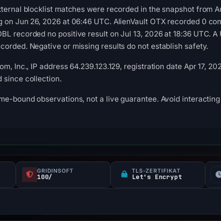
ternal blocklist matches were recorded in the snapshot from A
g on Jun 26, 2026 at 06:46 UTC. AlienVault OTX recorded 0 co
L recorded no positive result on Jul 13, 2026 at 18:36 UTC. A 
orded. Negative or missing results do not establish safety.
m, Inc., IP address 64.239.123.129, registration date Apr 17, 20
since collection.
me-bound observations, not a live guarantee. Avoid interacting 
GRIDINSOFT
TLS-ZERTIFIKAT
100/
Let's Encrypt