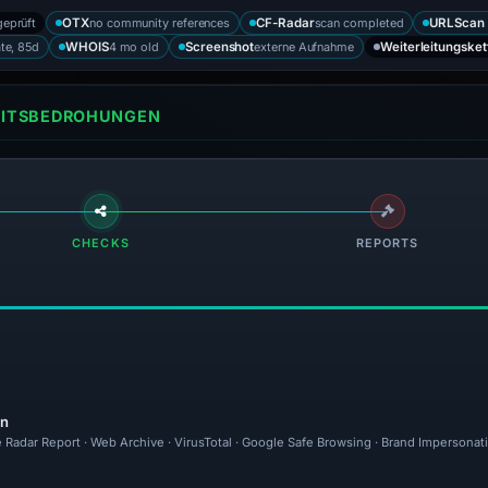
geprüft
no community references
scan completed
OTX
CF-Radar
URLScan 
ate, 85d
4 mo old
externe Aufnahme
WHOIS
Screenshot
Weiterleitungsket
HEITSBEDROHUNGEN
CHECKS
REPORTS
en
 Radar Report · Web Archive · VirusTotal · Google Safe Browsing · Brand Impersonat