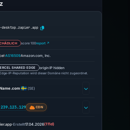
z
-desktop.zapier.app
CHÄDLICH
score 100
report ↗
·
cel
AS16509
Amazon.com, Inc.
origin IP hidden
ERCEL SHARED EDGE
 Edge-IP-Reputation wird dieser Domäne nicht zugeordnet.
Name.com
(SE)
.239.123.129
CDN
ier.app
·
17.04.2026
(111d)
Erstellt