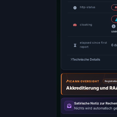
http-status
4
cloaking
use
elapsed since first
6 d
report
Technische Details
ICANN OVERSIGHT
Registrati
Akkreditierung und RA
Satirische Notiz zur Rechen
Nichts wird automatisch g