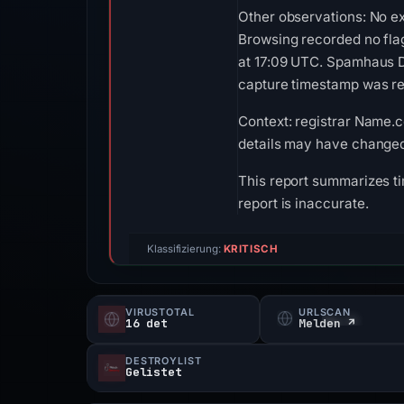
Other observations: No ex
Browsing recorded no fla
at 17:09 UTC. Spamhaus DB
capture timestamp was rec
Context: registrar Name.co
details may have changed 
This report summarizes ti
report is inaccurate.
Klassifizierung:
KRITISCH
VIRUSTOTAL
URLSCAN
16 det
Melden ↗
DESTROYLIST
Gelistet