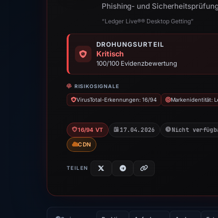
Phishing- und Sicherheitsprüfung
“Ledger Live®® Desktop Getting”
DROHUNGSURTEIL
Kritisch
100/100 Evidenzbewertung
RISIKOSIGNALE
VirusTotal-Erkennungen: 16/94
Markenidentität: 
17.04.2026
Nicht verfügb
16/94 VT
CDN
TEILEN