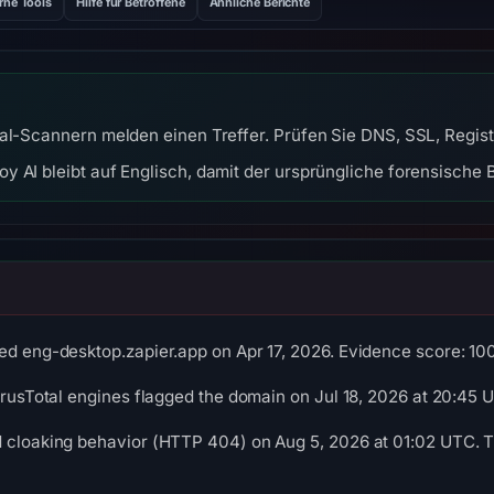
rne Tools
Hilfe für Betroffene
Ähnliche Berichte
tal-Scannern melden einen Treffer. Prüfen Sie DNS, SSL, Regist
y AI bleibt auf Englisch, damit der ursprüngliche forensische B
ed eng-desktop.zapier.app on Apr 17, 2026. Evidence score: 100/1
VirusTotal engines flagged the domain on Jul 18, 2026 at 20:45 
d cloaking behavior (HTTP 404) on Aug 5, 2026 at 01:02 UTC. T