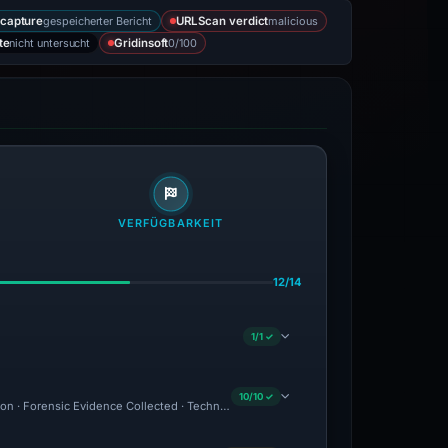
gespeicherter Bericht
malicious
capture
URLScan verdict
nicht untersucht
0/100
te
Gridinsoft
VERFÜGBARKEIT
12/14
1/1 ✓
10/10 ✓
ion · Forensic Evidence Collected · Technical Analysis Recorded · VT Detection -2