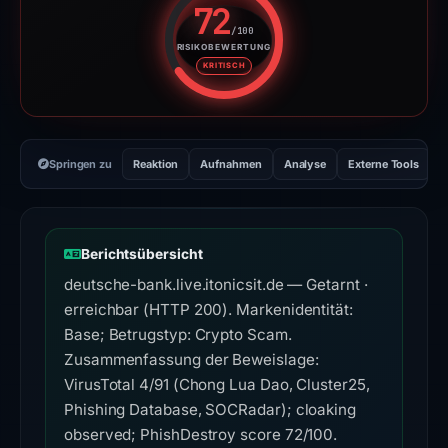
72
/100
RISIKOBEWERTUNG
Risikobewertung: 72 von 100. R
KRITISCH
Springen zu
Reaktion
Aufnahmen
Analyse
Externe Tools
H
Berichtsübersicht
deutsche-bank.live.itonicsit.de — Getarnt ·
erreichbar (HTTP 200). Markenidentität:
Base; Betrugstyp: Crypto Scam.
Zusammenfassung der Beweislage:
VirusTotal 4/91 (Chong Lua Dao, Cluster25,
Phishing Database, SOCRadar); cloaking
observed; PhishDestroy score 72/100.