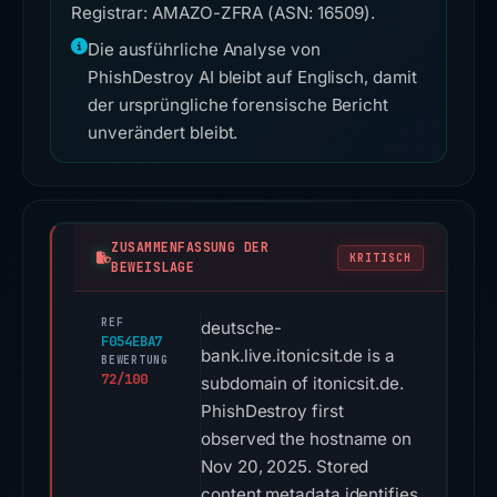
Registrar: AMAZO-ZFRA (ASN: 16509).
Die ausführliche Analyse von
PhishDestroy AI bleibt auf Englisch, damit
der ursprüngliche forensische Bericht
unverändert bleibt.
ZUSAMMENFASSUNG DER
KRITISCH
BEWEISLAGE
REF
deutsche-
F054EBA7
bank.live.itonicsit.de is a
BEWERTUNG
72/100
subdomain of itonicsit.de.
PhishDestroy first
observed the hostname on
Nov 20, 2025. Stored
content metadata identifies