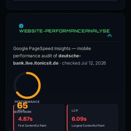
WEBSITE-PERFORMANCEANALYSE
Google PageSpeed Insights — mobile
performance audit of
deutsche-
bank.live.itonicsit.de
· checked Jul 12, 2026
PERFORMANCE
65
FCP
LCP
NEEDS WORK
4.87s
6.09s
First Contentful Paint
Largest Contentful Paint