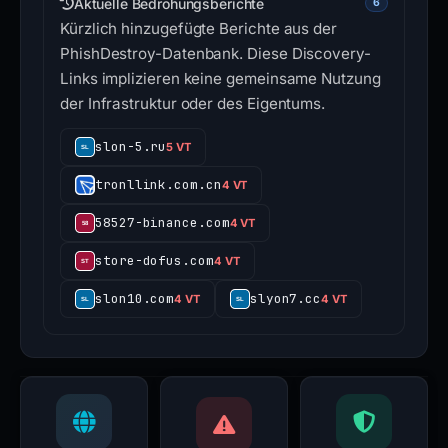
Aktuelle Bedrohungsberichte
6
Kürzlich hinzugefügte Berichte aus der
PhishDestroy-Datenbank. Diese Discovery-
Links implizieren keine gemeinsame Nutzung
der Infrastruktur oder des Eigentums.
slon-5.ru
5 VT
tronllink.com.cn
4 VT
58527-binance.com
4 VT
store-dofus.com
4 VT
slon10.com
slyon7.cc
4 VT
4 VT