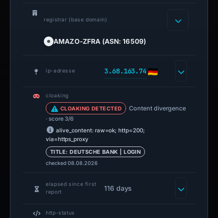
registrar (base domain)
AMAZO-ZFRA (ASN: 16509)
3.68.163.74
ip-adresse
cloaking
Content divergence
CLOAKING DETECTED
· score 3/6
alive_content: raw=ok; http=200;
via=https_proxy
TITLE: DEUTSCHE BANK | LOGIN
checked 08.08.2026
elapsed since first
116 days
report
http-status