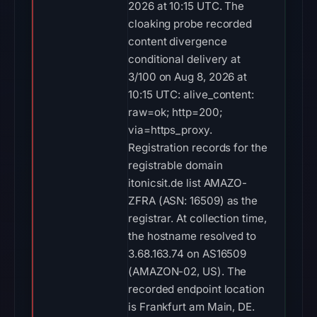
2026 at 10:15 UTC. The
cloaking probe recorded
content divergence
conditional delivery at
3/100 on Aug 8, 2026 at
10:15 UTC: alive_content:
raw=ok; http=200;
via=https_proxy.
Registration records for the
registrable domain
itonicsit.de list AMAZO-
ZFRA (ASN: 16509) as the
registrar. At collection time,
the hostname resolved to
3.68.163.74 on AS16509
(AMAZON-02, US). The
recorded endpoint location
is Frankfurt am Main, DE.