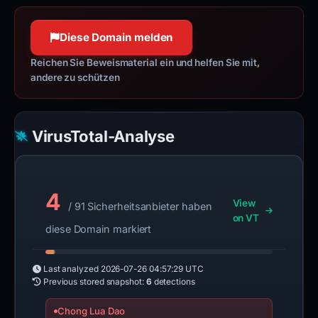
100 % Konfidenz
as event handling, CSS animation,
and Ajax.
Diese Domain melden
jquery.com
100 % Konfidenz
Reichen Sie Beweismaterial ein und helfen Sie mit,
andere zu schützen
VirusTotal-Analyse
4
View
/ 91 Sicherheitsanbieter haben
on VT
diese Domain markiert
Last analyzed
2026-07-26 04:57:29 UTC
Previous stored snapshot:
6
detections
Chong Lua Dao