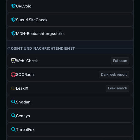
URLVoid
Sucuri SiteCheck
MDN-Beobachtungsstelle
OSINT UND NACHRICHTENDIENST
Web-Check
Full scan
SOCRadar
Dark web report
LeakIX
Leak search
Shodan
Censys
ThreatFox