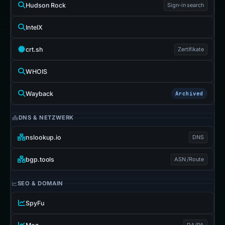
Hudson Rock
Sign-in search
IntelX
crt.sh
Zertifikate
WHOIS
Wayback
Archived
DNS & NETZWERK
nslookup.io
DNS
bgp.tools
ASN /Route
SEO & DOMAIN
SpyFu
DA/PA