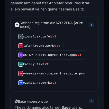
gemeinsam genutzter Anbieter oder Registrar
allein beweist keinen gemeinsamen Besitz.
Gleicher Registrar: AMAZO-ZFRA (ASN:
6
16509)
signaldex.info
2 VT
talentre.network
4 VT
c51691985319.ngrok-free.app
6 VT
koinly.tax
3 VT
overview-en-trazor.free.site.pro
ozakai.network
2 VT
Base impersonation
8
These domains also target
Base
users.