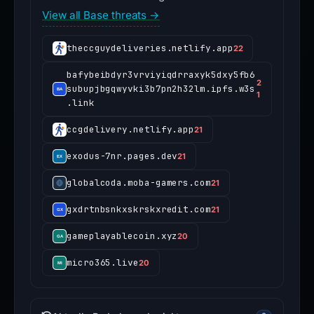
View all Base threats →
theccguydeliveries.netlify.app
22
bafybeibdyr3vrviyiqdrraxyk5dxy5fb6
2
subupjbgqwyvki3b7pn2h32lm.ipfs.w3s
1
.link
ccgdelivery.netlify.app
21
exodus-7nr.pages.dev
21
globalcoda.moba-gamers.com
21
gxdrtnbsnkxskrskxredit.com
21
gameplayablecoin.xyz
20
micro365.live
20