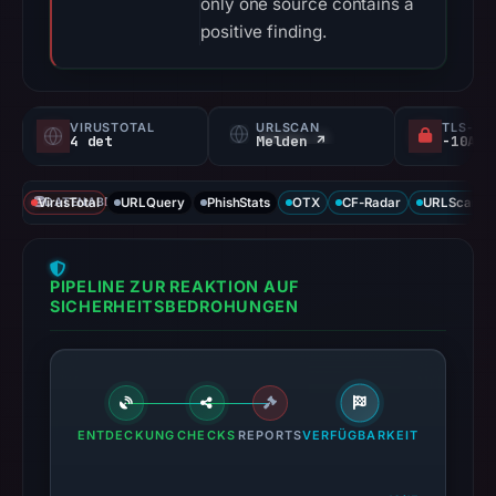
only one source contains a
positive finding.
VIRUSTOTAL
URLSCAN
TLS-ZE
4 det
Melden ↗
VirusTotal
DATENABDECKUNG
URLQuery
PhishStats
OTX
CF-Radar
URLScan ca
PIPELINE ZUR REAKTION AUF
SICHERHEITSBEDROHUNGEN
ENTDECKUNG
CHECKS
REPORTS
VERFÜGBARKEIT