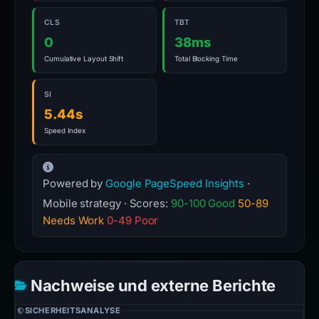
CLS
TBT
0
38ms
Cumulative Layout Shift
Total Blocking Time
SI
5.44s
Speed Index
Powered by
Google PageSpeed Insights
·
Mobile strategy · Scores:
90-100 Good
50-89
Needs Work
0-49 Poor
Nachweise und externe Berichte
SICHERHEITSANALYSE