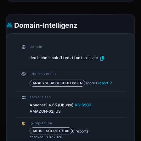
Domain-Intelligenz
domain
deutsche-bank.live.itonicsit.de
urlscan verdict
ANALYSE ABGESCHLOSSEN
score 0
report ↗
server / asn
·
Apache/2.4.65 (Ubuntu)
AS16509
AMAZON-02, US
ip-reputation
0 reports
ABUSE SCORE 0/100
checked 18.07.2026