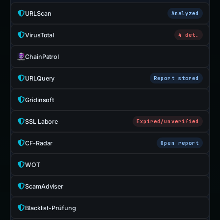
URLScan
Analyzed
VirusTotal
4 det.
ChainPatrol
URLQuery
Report stored
Gridinsoft
SSL Labore
Expired/unverified
CF-Radar
Open report
WOT
ScamAdviser
Blacklist-Prüfung