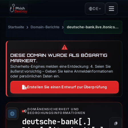
DE
›
›
Startseite
Domain-Berichte
deutsche-bank.live.itonicsit.de
⚠️
DIESE DOMAIN WURDE ALS BÖSARTIG
MARKIERT.
Sicherheits-Engines melden eine Entdeckung: 4. Seien Sie
äußerst vorsichtig – Geben Sie keine Anmeldeinformationen
oder persönlichen Daten ein.
Erstellen Sie einen Entwurf zur Überprüfung
DOMÄNENSICHERHEIT UND
BEDROHUNGSINFORMATIONEN
deutsche-bank[.]
Kopier