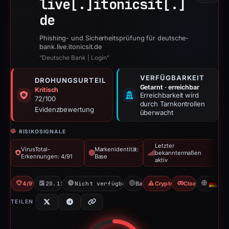
live[.]
itonicsit[.]
de
Phishing- und Sicherheitsprüfung für deutsche-
bank.live.itonicsit.de
“Deutsche Bank | Login”
VERFÜGBARKEIT
DROHUNGSURTEIL
Getarnt · erreichbar
Kritisch
Erreichbarkeit wird
72/100
durch Tarnkontrollen
Evidenzbewertung
überwacht
RISIKOSIGNALE
Letzter
VirusTotal-
Markenidentität:
bekanntermaßen
Erkennungen: 4/91
Base
aktiv
4/91 VT
20.11.2025
Nicht verfügbar seit 06.06.2026
Base
Crypto Scam
Cloaking
DE
TEILEN