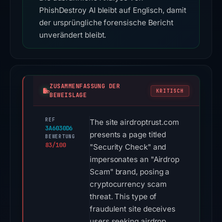
PhishDestroy AI bleibt auf Englisch, damit
der ursprüngliche forensische Bericht
unverändert bleibt.
ZUSAMMENFASSUNG DER
KRITISCH
BEWEISLAGE
REF
The site airdroptrust.com
3A6030D6
presents a page titled
BEWERTUNG
83/100
"Security Check" and
impersonates an "Airdrop
Scam" brand, posing a
cryptocurrency scam
threat. This type of
fraudulent site deceives
users seeking airdrop