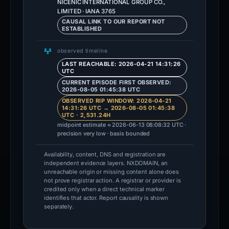
NICENIC INTERNATIONAL GROUP CO.,
LIMITED · IANA 3765
CAUSAL LINK TO OUR REPORT NOT
ESTABLISHED
observed timeline
LAST REACHABLE: 2026-04-21 14:31:26
UTC
CURRENT EPISODE FIRST OBSERVED:
2026-08-05 01:45:38 UTC
OBSERVED RIP WINDOW: 2026-04-21
14:31:26 UTC → 2026-08-05 01:45:38
UTC · 2,531.24H
midpoint estimate ≈ 2026-06-13 08:08:32 UTC ·
precision very low · basis bounded
Availability, content, DNS and registration are
independent evidence layers. NXDOMAIN, an
unreachable origin or missing content alone does
not prove registrar action. A registrar or provider is
credited only when a direct technical marker
identifies that actor. Report causality is shown
separately.