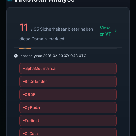
11
View
/ 95 Sicherheitsanbieter haben
on VT
diese Domain markiert
Last analyzed
2026-02-23 07:10:48 UTC
alphaMountain.ai
BitDefender
CRDF
CyRadar
Fortinet
G-Data