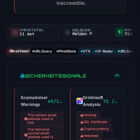
inaccessible.
VIRUSTOTAL
URLSCAN
GRIDIN
11 det
Melden ↗
72100/
VirusTotal
DATENABDECKUNG
URLQuery
PhishStats
OTX
CF-Radar
URLScan ca
SICHERHEITSSIGNALE
Scamadviser
Gridinsoft
65/100
72 / 100
Warnings
Analysis
The contact email
Hosting
address used is
SSL Certificate
free
Cryptocurrency
The technical
contact email
Helpdesk
address used is