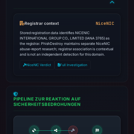
NiceNIC
Registrar context
Stored registration data identifies NICENIC
INTERNATIONAL GROUP CO., LIMITED (IANA 3765) as
the registrar. PhishDestroy maintains separate NiceNIC
abuse-report research; registrar association is contextual
and is not an independent detection for this domain.
NiceNIC Verdict
Full Investigation
PIPELINE ZUR REAKTION AUF
SICHERHEITSBEDROHUNGEN