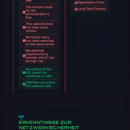
free
Registration Form
The contact email
Long Term Domain
for the
administrator is
free
This website does
not have many
visitors
We found many
low rated websites
on the same server
We detected
cryptocurrency
services which can
be high risk
According to the
SSL check the
certificate is valid
DNSFilter considers
this website safe
ERKENNTNISSE ZUR
NETZWERKSICHERHEIT