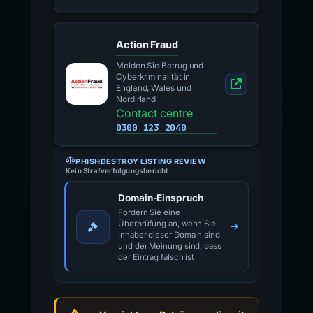
Action Fraud
Melden Sie Betrug und
Cyberkriminalität in
England, Wales und
Nordirland
Contact centre
0300 123 2040
PHISHDESTROY LISTING REVIEW
Kein Strafverfolgungsbericht
Domain-Einspruch
Fordern Sie eine
Überprüfung an, wenn Sie
Inhaber dieser Domain sind
und der Meinung sind, dass
der Eintrag falsch ist