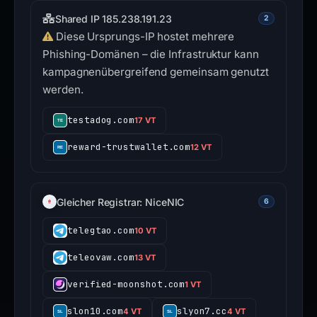
Shared IP 185.238.191.23
2
Diese Ursprungs-IP hostet mehrere
Phishing-Domänen – die Infrastruktur kann
kampagnenübergreifend gemeinsam genutzt
werden.
testadog.com
17 VT
reward-trustwallet.com
12 VT
Gleicher Registrar: NiceNIC
6
telegtao.com
10 VT
teleovaw.com
13 VT
verified-moonshot.com
1 VT
slon10.com
slyon7.cc
4 VT
4 VT