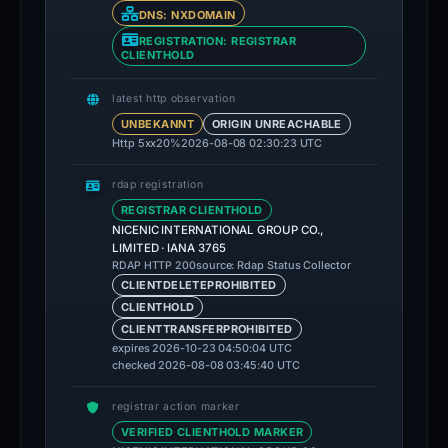
DNS: NXDOMAIN
REGISTRATION: REGISTRAR
CLIENTHOLD
latest http observation
UNBEKANNT
ORIGIN UNREACHABLE
Http 5xx
20%
2026-08-08 02:30:23 UTC
rdap registration
REGISTRAR CLIENTHOLD
NICENIC INTERNATIONAL GROUP CO.,
LIMITED · IANA 3765
source: Rdap Status Collector
RDAP HTTP 200
CLIENTDELETEPROHIBITED
CLIENTHOLD
CLIENTTRANSFERPROHIBITED
expires 2026-10-23 04:50:04 UTC
checked 2026-08-08 03:45:40 UTC
registrar action marker
VERIFIED CLIENTHOLD MARKER