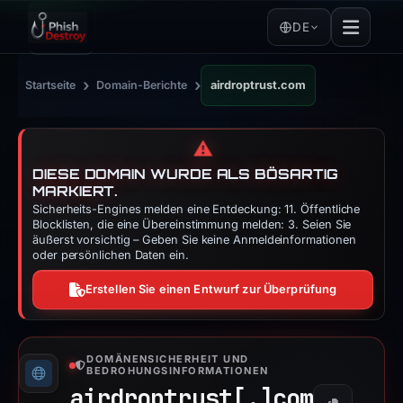
DE
›
›
Startseite
Domain-Berichte
airdroptrust.com
⚠️
DIESE DOMAIN WURDE ALS BÖSARTIG
MARKIERT.
Sicherheits-Engines melden eine Entdeckung: 11. Öffentliche
Blocklisten, die eine Übereinstimmung melden: 3. Seien Sie
äußerst vorsichtig – Geben Sie keine Anmeldeinformationen
oder persönlichen Daten ein.
Erstellen Sie einen Entwurf zur Überprüfung
DOMÄNENSICHERHEIT UND
BEDROHUNGSINFORMATIONEN
airdroptrust[.]
com