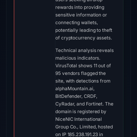
rewards into providing
sensitive information or
connecting wallets,
potentially leading to theft
of cryptocurrency assets.
Technical analysis reveals
malicious indicators.
VirusTotal shows 11 out of
95 vendors flagged the
site, with detections from
alphaMountain.ai,
BitDefender, CRDF,
CyRadar, and Fortinet. The
domain is registered by
NiceNIC International
Group Co., Limited, hosted
on IP 185.238.191.23 in