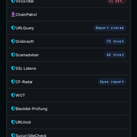
VirusTotal
11 det.
ChainPatrol
URLQuery
Report stored
Gridinsoft
72 trust
Scamadviser
65 trust
SSL Labore
CF-Radar
Open report
WOT
Blacklist-Prüfung
URLVoid
Sucuri SiteCheck