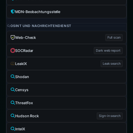
MDN-Beobachtungsstelle
OSINT UND NACHRICHTENDIENST
Web-Check
Full scan
SOCRadar
Dark web report
LeakIX
Leak search
Shodan
Censys
ThreatFox
Hudson Rock
Sign-in search
IntelX