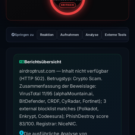
Risikobewertung: 83 von 100. R
KRITISCH
Springen zu
Reaktion
Aufnahmen
Analyse
Externe Tools
H
Berichtsübersicht
airdroptrust.com — Inhalt nicht verfügbar
(HTTP 502). Betrugstyp: Crypto Scam.
Zusammenfassung der Beweislage:
VirusTotal 11/95 (alphaMountain.ai,
BitDefender, CRDF, CyRadar, Fortinet); 3
external blocklist matches (Polkadot,
Enkrypt, Codeesura); PhishDestroy score
83/100. Registrar: NiceNIC.
Die ausführliche Analyse von