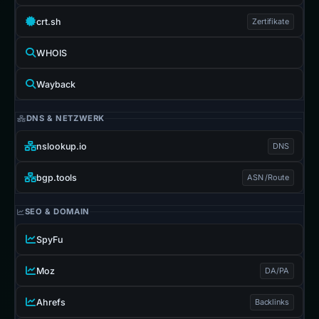
crt.sh
Zertifikate
WHOIS
Wayback
DNS & NETZWERK
nslookup.io
DNS
bgp.tools
ASN /Route
SEO & DOMAIN
SpyFu
Moz
DA/PA
Ahrefs
Backlinks