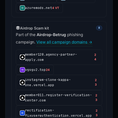
azuremods.net
4 VT
Airdrop Scam kit
8
Part of the
Airdrop-Betrug
phishing
campaign.
View all campaign domains →
member128.agency-partner-
2
apply.com
4
vgsgu2.top
24
instagram-clone-kappa-
2
one.vercel.app
3
member011.register-verification-
2
center.com
3
rectification-
2
fixuserauthentication.vercel.app
3