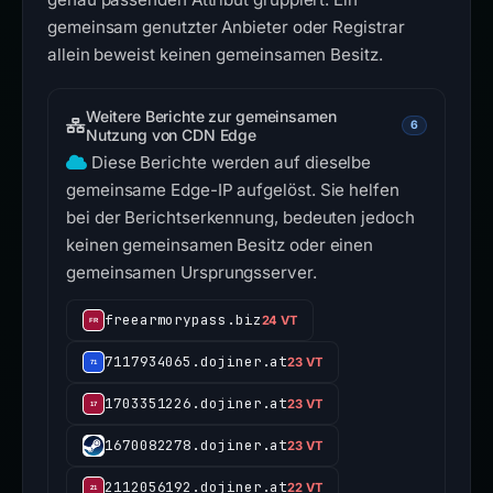
gemeinsam genutzter Anbieter oder Registrar
allein beweist keinen gemeinsamen Besitz.
Weitere Berichte zur gemeinsamen
6
Nutzung von CDN Edge
Diese Berichte werden auf dieselbe
gemeinsame Edge-IP aufgelöst. Sie helfen
bei der Berichtserkennung, bedeuten jedoch
keinen gemeinsamen Besitz oder einen
gemeinsamen Ursprungsserver.
freearmorypass.biz
24 VT
7117934065.dojiner.at
23 VT
1703351226.dojiner.at
23 VT
1670082278.dojiner.at
23 VT
2112056192.dojiner.at
22 VT