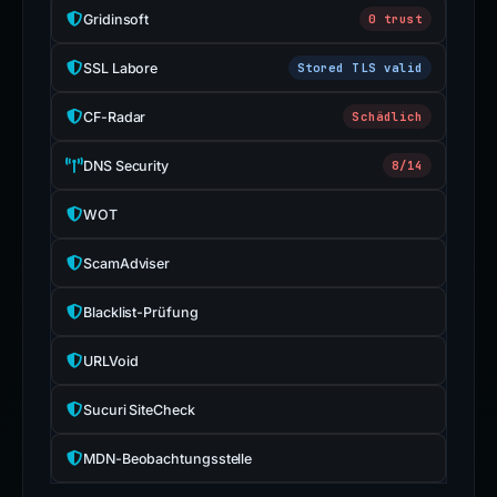
Gridinsoft
0 trust
SSL Labore
Stored TLS valid
CF-Radar
Schädlich
DNS Security
8/14
WOT
ScamAdviser
Blacklist-Prüfung
URLVoid
Sucuri SiteCheck
MDN-Beobachtungsstelle