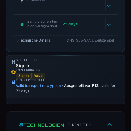
ip-adresse
address
62.60.226.105,
apparent
zeit bis zur ersten
target
25 days
nichtverfügbarkeit
Steam.
Infrastructure
Technische Details
DNS, SSL-SANs, Zeitstempel
details
may
have
SEITENTITEL
Sign In
changed
IMPERSONATES
since
Steam
Valve
TLS-ZERTIFIKAT
collection.
Valid transport encryption
·
Ausgestellt von
R12
· valid for
72 days
This
report
summarizes
time-
bound
TECHNOLOGIEN
· 3 IDENTIFIED
observations,