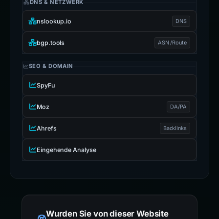
DNS & NETZWERK
nslookup.io
DNS
bgp.tools
ASN /Route
SEO & DOMAIN
SpyFu
Moz
DA/PA
Ahrefs
Backlinks
Eingehende Analyse
Wurden Sie von dieser Website