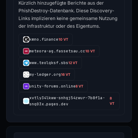
Kürzlich hinzugefügte Berichte aus der
PhishDestroy-Datenbank. Diese Discovery-
Links implizieren keine gemeinsame Nutzung
der Infrastruktur oder des Eigentums.
kmno.finance
10 VT
meteora-ag.fassetsau.cc
10 VT
www.teolqksf.sbs
12 VT
my-ledger.org
16 VT
unity-forums.online
8 VT
xvtly34lkww-snhgj54zwur-7b8f1a-
8
snq03x.pages.dev
VT