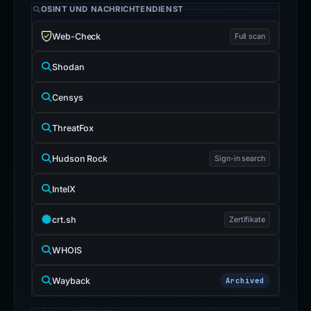
OSINT UND NACHRICHTENDIENST
Web-Check
Full scan
Shodan
Censys
ThreatFox
Hudson Rock
Sign-in search
IntelX
crt.sh
Zertifikate
WHOIS
Wayback
Archived