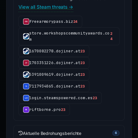
View all Steam threats →
freearmorypass.biz
24
store.workshopscommunityawards.co
2
m
4
1670082278.dojiner.at
23
1703351226.dojiner.at
23
5391009619.dojiner.at
23
7117934065.dojiner.at
23
login.steamspowered.com.es
23
riftborne.pro
23
Aktuelle Bedrohungsberichte
6