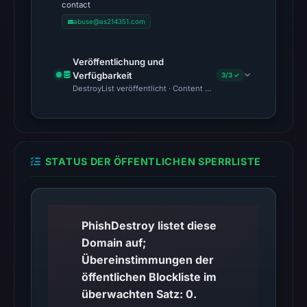
contact
timestamp
abuse@as214351.com
was
recorded.
Veröffentlichung und
Verfügbarkeit
3/3 ✓
No
DestroyList veröffentlicht · Content Observed Unavailable · Zeit
conclusive
timestamped
HTTP
response
STATUS DER ÖFFENTLICHEN SPERRLISTE
is
available;
current
reachability
PhishDestroy listet diese
is
Domain auf;
unverified.
Übereinstimmungen der
öffentlichen Blockliste im
Other
überwachten Satz: 0.
observations: