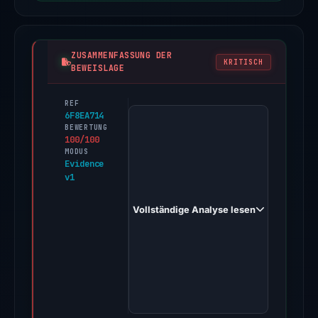
ZUSAMMENFASSUNG DER
KRITISCH
BEWEISLAGE
REF
PhishDestroy
6F8EA714
first
BEWERTUNG
100/100
observed
MODUS
5064334288.dojiner.at
Evidence
v1
on
Feb
Vollständige Analyse lesen
19,
2026.
Evidence
score:
100/100
(a