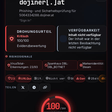
dojiner[.]
at
Phishing- und Sicherheitsprüfung für
5064334288.dojiner.at
“Sign In”
VERFÜGBARKEIT
DROHUNGSURTEIL
Inhalt nicht verfügbar
Kritisch
Der Inhalt war in der
100/100
letzten Beobachtung
Evidenzbewertung
nicht verfügbar
RISIKOSIGNALE
VirusTotal-
Spamhaus DBL:
Markenidentität:
Erkennungen: 23/93
DBL_BOTNET
Steam
23/93 VT
URLQuery: 100 detections
19.02.2026
Nicht verfügbar seit 24.02.2026
Steam
Gaming Scam
25d to unavail
CDN
TEILEN
100
/100