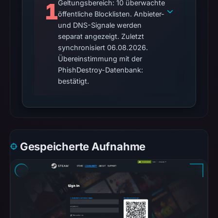
1
Geltungsbereich: 10 überwachte
No
öffentliche Blocklisten. Anbieter-
external
und DNS-Signale werden
blocklist
separat angezeigt. Zuletzt
matches
synchronisiert 06.08.2026.
were
Übereinstimmung mit der
recorded
PhishDestroy-Datenbank:
in
bestätigt.
the
snapshot
from
Aug
6,
Gespeicherte Aufnahme
2026
at
02:20
UTC.
AlienVault
OTX