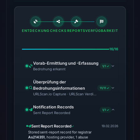
DBL:
DBL_BOTNET
on
Jul
ENTDECKUNG
CHECKS
REPORTS
VERFÜGBARKEIT
14,
2026
16/16
at
10:30
Vorab-Ermittlung und -Erfassung
1/1 ✓
UTC.
Bedrohung erkannt
Cloudflare
Überprüfung der
Radar
Bedrohungsinformationen
11/11 ✓
classified
URLScan.io Capture · URLScan Verdict · Cloudflare Radar Report 
the
Notification Records
domain
1/1 ✓
Sent Report Recorded
as
malicious;
Sent Report Recorded
19.02.2026
no
Stored sent-report record for registrar
As214351
, hosting provider, 1 abuse
source