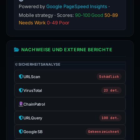
Powered by
Google PageSpeed Insights
·
Mobile strategy · Scores:
90-100 Good
50-89
Needs Work
0-49 Poor
NACHWEISE UND EXTERNE BERICHTE
SICHERHEITSANALYSE
URLScan
Schädlich
VirusTotal
23 det.
ChainPatrol
URLQuery
100 det.
Google SB
Gekennzeichnet