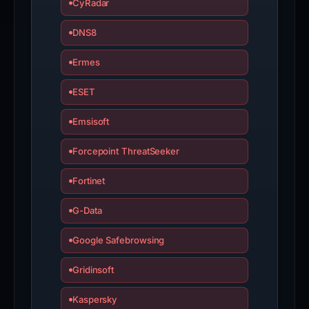
CyRadar
DNS8
Ermes
ESET
Emsisoft
Forcepoint ThreatSeeker
Fortinet
G-Data
Google Safebrowsing
Gridinsoft
Kaspersky