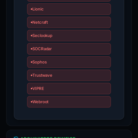
Lionic
Netcraft
Seclookup
SOCRadar
Sophos
Trustwave
VIPRE
Webroot