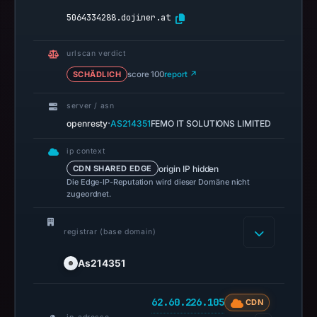
19,
5064334288.dojiner.at
2026
at
urlscan verdict
12:54
SCHÄDLICH
score 100
report ↗
UTC.
Negative
server / asn
or
·
openresty
AS214351
FEMO IT SOLUTIONS LIMITED
missing
results
ip context
do
origin IP hidden
CDN SHARED EDGE
Die Edge-IP-Reputation wird dieser Domäne nicht
not
zugeordnet.
establish
safety.
registrar (base domain)
Context:
As214351
registrar
As214351,
62.60.226.105
IP
CDN