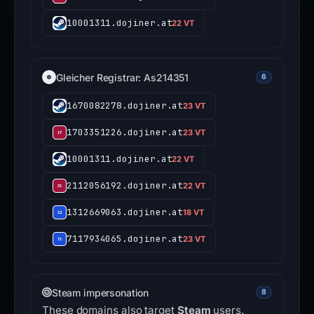
10001311.dojiner.at
22 VT
Gleicher Registrar: As214351
6
1670082278.dojiner.at
23 VT
1703351226.dojiner.at
23 VT
10001311.dojiner.at
22 VT
2112056192.dojiner.at
22 VT
1312669063.dojiner.at
18 VT
7117934065.dojiner.at
23 VT
Steam impersonation
8
These domains also target
Steam
users.