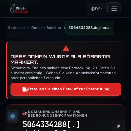
DE
›
›
Startseite
Domain-Berichte
5064334288.dojiner.at
⚠️
DIESE DOMAIN WURDE ALS BÖSARTIG
MARKIERT.
Sicherheits-Engines melden eine Entdeckung: 23. Seien Sie
äußerst vorsichtig – Geben Sie keine Anmeldeinformationen
oder persönlichen Daten ein.
Erstellen Sie einen Entwurf zur Überprüfung
DOMÄNENSICHERHEIT UND
BEDROHUNGSINFORMATIONEN
5064334288[.]
Kopier