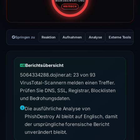
RISIKOBEWERTUNG
Risikobewertung: 100 von 100. 
KRITISCH
Springen zu
Reaktion
Aufnahmen
Analyse
Externe Tools
H
Berichtsübersicht
5064334288.dojiner.at: 23 von 93
VirusTotal-Scannern melden einen Treffer.
Prüfen Sie DNS, SSL, Registrar, Blocklisten
und Bedrohungsdaten.
Die ausführliche Analyse von
PhishDestroy AI bleibt auf Englisch, damit
der ursprüngliche forensische Bericht
unverändert bleibt.