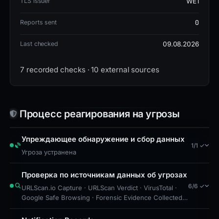
TLS issuer
WE1
domain.
0
Reports sent
Last checked
09.08.2026
7 recorded checks · 10 external sources
Процесс реагирования на угрозы
Упреждающее обнаружение и сбор данных
1/1 ✓
Угроза устранена
Проверка по источникам данных об угрозах
6/6 ✓
URLScan.io Capture · URLScan Verdict · VirusTotal ·
Google Safe Browsing · Forensic Evidence Collected ·
Technical Analysis Recorded