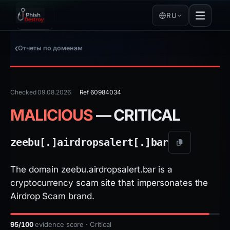
RU
Отчеты по доменам
Checked 09.08.2026
Ref 60984034
MALICIOUS
— CRITICAL
zeebu[.]
airdropsalert[.]
bar
The domain zeebu.airdropsalert.bar is a
cryptocurrency scam site that impersonates the
Airdrop Scam brand.
95/100
evidence score · Critical