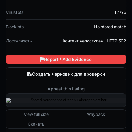
17/95
VirusTotal
Blocklists
No stored match
Доступность
Контент недоступен · HTTP 502
Report / Add Evidence
Создать черновик для проверки
Appeal this listing
2026-02-26 22:21 UTC
Контент недоступен · HTTP 502
View full size
Wayback
Скачать