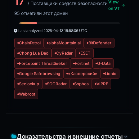
17
View
/ Поставщики средств безопасности
on VT
95 отметили этот домен
Last analyzed
2026-04-13 16:58:06 UTC
ChainPatrol
alphaMountain.ai
BitDefender
Chong Lua Dao
CyRadar
ESET
Forcepoint ThreatSeeker
Fortinet
G-Data
Google Safebrowsing
«Касперский»
Lionic
Seclookup
SOCRadar
Sophos
VIPRE
Webroot
Доказательства и внешние отчеты