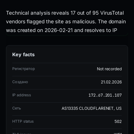
Technical analysis reveals 17 out of 95 VirusTotal
vendors flagged the site as malicious. The domain
was created on 2026-02-21 and resolves to IP
address 172.67.201.107 located in the United
States, hosted by AS13335 Cloudflare, Inc. The
Key facts
SSL certificate is WE1. The site is listed on one
blocklist and flagged by ChainPatrol,
Регистратор
Not recorded
alphaMountain.ai, BitDefender, Chong Lua Dao,
and CyRadar.
Создано
21.02.2026
172.67.201.107
IP address
The site is currently offline or down. Its domain risk
Сеть
AS13335 CLOUDFLARENET, US
score is 73, indicating a high risk. The combination
of recent creation, high detection rate, and active
502
HTTP status
blocklisting confirms the malicious nature of this