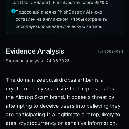
Lua Dao, CyRadar); PhishDestroy score 95/100.
Подробный анализ PhishDestroy AI ниже
оставлен на английском, чтобы сохранить
исходную криминалистическую запись.
Evidence Analysis
Ref 60984034
Stored AI analysis · 24.06.2026
The domain zeebu.airdropsalert.bar is a
cryptocurrency scam site that impersonates
the Airdrop Scam brand. It poses a threat by
attempting to deceive users into believing they
are participating in a legitimate airdrop, likely to
steal cryptocurrency or sensitive information.