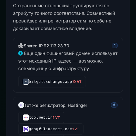
Сохраненные отношения группируются по
атрибуту точного соответствия. Совместный
провайдер или регистратор сам по себе не
доказывает совместное владение.
Shared IP 92.113.23.70
1
Еще один фишинговый домен использует
этот исходный IP-адрес — возможно,
совмещенную инфраструктуру.
bitgetexchange.app
10 VT
Тот же регистратор: Hostinger
6
toolweb.in
1 VT
googfildocmeet.com
1 VT