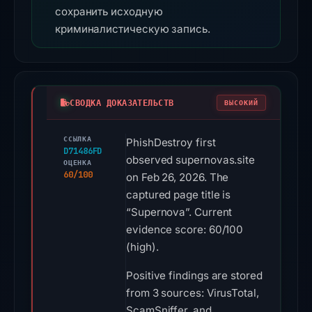
сохранить исходную
криминалистическую запись.
СВОДКА ДОКАЗАТЕЛЬСТВ
ВЫСОКИЙ
ССЫЛКА
PhishDestroy first
D71486FD
observed supernovas.site
ОЦЕНКА
60/100
on Feb 26, 2026. The
captured page title is
“Supernova”. Current
evidence score: 60/100
(high).
Positive findings are stored
from 3 sources: VirusTotal,
ScamSniffer, and