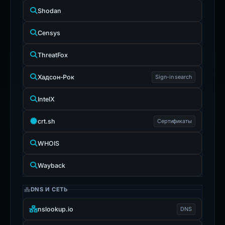
Shodan
Censys
ThreatFox
Хадсон-Рок
Sign-in search
IntelX
crt.sh
Сертификаты
WHOIS
Wayback
DNS И СЕТЬ
nslookup.io
DNS