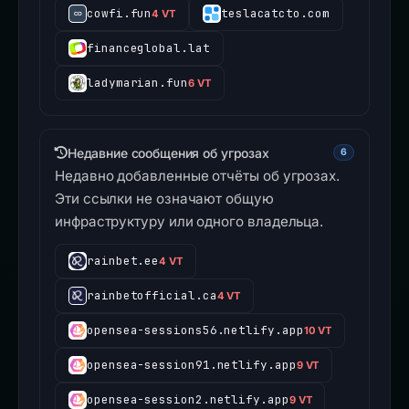
cowfi.fun
teslacatcto.com
4 VT
financeglobal.lat
ladymarian.fun
6 VT
Недавние сообщения об угрозах
6
Недавно добавленные отчёты об угрозах.
Эти ссылки не означают общую
инфраструктуру или одного владельца.
rainbet.ee
4 VT
rainbetofficial.ca
4 VT
opensea-sessions56.netlify.app
10 VT
opensea-session91.netlify.app
9 VT
opensea-session2.netlify.app
9 VT