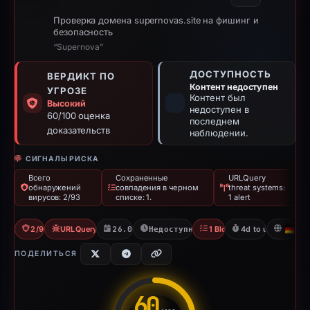
Проверка домена supernovas.site на фишинг и
безопасность
“Supernova”
ДОСТУПНОСТЬ
ВЕРДИКТ ПО
Контент недоступен
УГРОЗЕ
Контент был
Высокий
недоступен в
60/100 оценка
последнем
доказательств
наблюдении.
СИГНАЛЫ РИСКА
Всего
Сохраненные
URLQuery
обнаружений
совпадения в черном
threat systems:
вирусов: 2/93
списке: 1.
1 alert
2/93 VT
URLQuery: 1 threat alerts
26.02.2026
Недоступно с 02.03.2026
1 Blocklist
4d to unavailable
D
ПОДЕЛИТЬСЯ
60