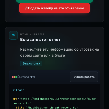
Подать жалобу на это объявление
HTML · IFRAME
Вставить этот отчет
Разместите эту информацию об угрозах на
своём сайте или в блоге
READ-ONLY
Копировать
embed.html
<iframe
src
=
"https://phishdestroy.io/ru/embed/domain/super
novas.site"
title
=
"PhishDestroy threat report for 