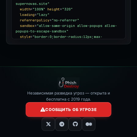
supernovas.site"
width
=
"100%"
height
=
"320"
loading
=
"lazy"
referrerpolicy
=
"no-referrer"
sandbox
=
"allow-same-origin allow-popups allow-
popups-to-escape-sandbox"
style
=
"border:0;border-radius:12px;max-
width:100%"
></iframe>
Независимая разведка угроз — открыта и
бесплатна с 2019 года.
СООБЩИТЬ ОБ УГРОЗЕ