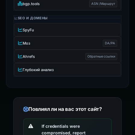
bgp.tools
ASN /Маршрут
SEO И ДОМЕНЫ
SpyFu
Моз
DA/PA
Ahrefs
Обратные ссылки
Глубокий анализ
Повлиял ли на вас этот сайт?
If credentials were
compromised, report