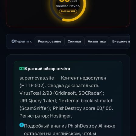
/100
ОЦЕНКА РИСКА
Оценка риска: 60 из 100. Ур
ВЫСОКИЙ
Перейти к
Реагирование
Снимки
Аналитика
Внешние инс
Краткий обзор отчёта
supernovas.site — Контент недоступен
(HTTP 502). Сводка доказательств:
VirusTotal 2/93 (Gridinsoft, SOCRadar);
URLQuery 1 alert; 1 external blocklist match
(ScamSniffer); PhishDestroy score 60/100.
Регистратор: Hostinger.
Подробный анализ PhishDestroy AI ниже
оставлен на английском, чтобы