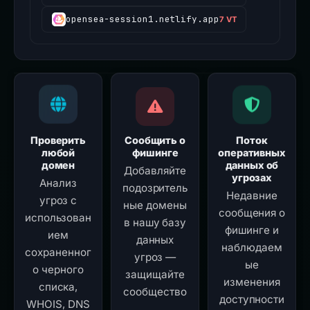
opensea-session1.netlify.app
7 VT
Проверить
Сообщить о
Поток
любой
фишинге
оперативных
домен
данных об
Добавляйте
угрозах
Анализ
подозритель
Недавние
угроз с
ные домены
сообщения о
использован
в нашу базу
фишинге и
ием
данных
наблюдаем
сохраненног
угроз —
ые
о черного
защищайте
изменения
списка,
сообщество
доступности
WHOIS, DNS