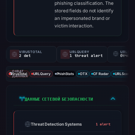
phishing classification. The
stored fields do not identify
an impersonated brand or
victim interaction.
VIRUSTOTAL
URLQUERY
URLSC
2 det
1 threat alert
Отчёт 
ОХВАТ
VirusTotal
URLQuery
PhishStats
OTX
CF Radar
URLScan ca
ДАННЫХ
ДАННЫЕ СЕТЕВОЙ БЕЗОПАСНОСТИ
Threat Detection Systems
1 alert