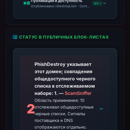
Публикация и доступность
3/3 ✓
Опубликовано «DestroyList» · Content Observed Unavailable
СТАТУС В ПУБЛИЧНЫХ БЛОК-ЛИСТАХ
PhishDestroy указывает
этот домен; совпадения
общедоступного черного
списка в отслеживаемом
наборе: 1. —
ScamSniffer
Область применения: 10
2
отслеживал общедоступные
черные списки. Сигналы
поставщика и DNS
отображаются отдельно.