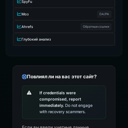
SpyFu
Моз
DA/PA
Ahrefs
Обратные ссылки
Глубокий анализ
Повлиял ли на вас этот сайт?
If credentials were
compromised, report
immediately.
Do not engage
with recovery scammers.
Если вы ввели учетные данные,