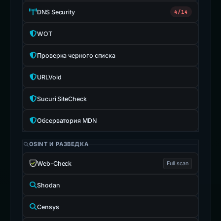
DNS Security
4/14
WOT
Проверка черного списка
URLVoid
Sucuri SiteCheck
Обсерватория MDN
OSINT И РАЗВЕДКА
Web-Check
Full scan
Shodan
Censys