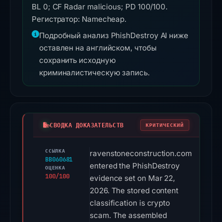
BL 0; CF Radar malicious; PD 100/100.
Регистратор: Namecheap.
Подробный анализ PhishDestroy AI ниже
оставлен на английском, чтобы
сохранить исходную
криминалистическую запись.
СВОДКА ДОКАЗАТЕЛЬСТВ
КРИТИЧЕСКИЙ
ССЫЛКА
ravenstoneconstruction.com
BB060681
entered the PhishDestroy
ОЦЕНКА
100/100
evidence set on Mar 22,
2026. The stored content
classification is crypto
scam. The assembled