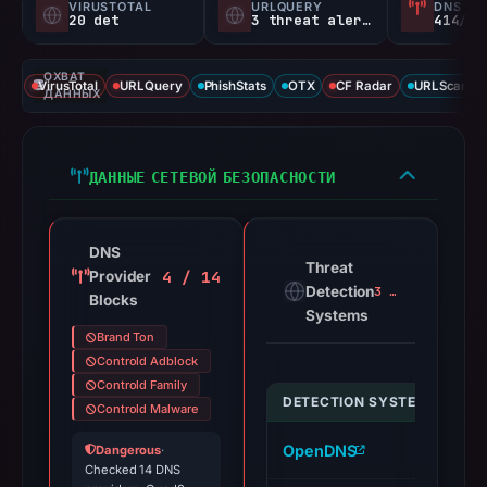
VIRUSTOTAL
URLQUERY
DNS SE
20 det
3 threat alerts
414/
ОХВАТ
VirusTotal
URLQuery
PhishStats
OTX
CF Radar
URLScan ca
ДАННЫХ
ДАННЫЕ СЕТЕВОЙ БЕЗОПАСНОСТИ
DNS
Threat
4 / 14
Provider
Detection
3 alerts
Blocks
Systems
Brand Ton
Controld Adblock
Controld Family
DETECTION SYSTEM
I
Controld Malware
OpenDNS
r
Dangerous
·
Checked 14 DNS