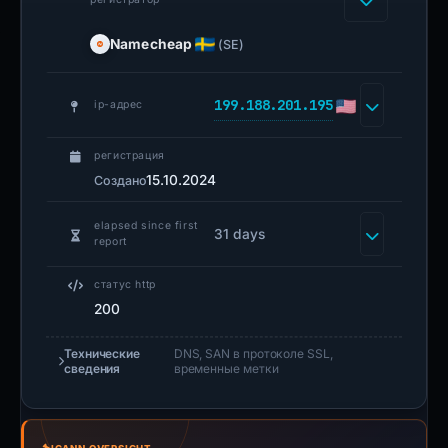
Namecheap
(SE)
199.188.201.195
ip-адрес
регистрация
15.10.2024
Создано
elapsed since first
31 days
report
статус http
200
Технические
DNS, SAN в протоколе SSL,
сведения
временные метки