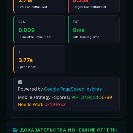
2.71s
8.55s
First Contentful Paint
Largest Contentful Paint
CLS
TBT
0.009
0ms
Cumulative Layout Shift
Total Blocking Time
SI
3.77s
Speed Index
Powered by
Google PageSpeed Insights
·
Mobile strategy · Scores:
90-100 Good
50-89
Needs Work
0-49 Poor
ДОКАЗАТЕЛЬСТВА И ВНЕШНИЕ ОТЧЕТЫ