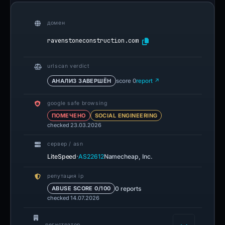
домен
ravenstoneconstruction.com
urlscan verdict
АНАЛИЗ ЗАВЕРШЁН
score 0
report ↗
google safe browsing
ПОМЕЧЕНО
SOCIAL ENGINEERING
checked 23.03.2026
сервер / asn
·
LiteSpeed
AS22612
Namecheap, Inc.
репутация ip
0 reports
ABUSE SCORE 0/100
checked 14.07.2026
регистратор