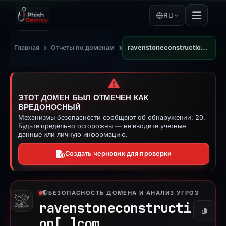
RU
›
›
Главная
Отчеты по доменам
ravenstoneconstruction.com
⚠️
ЭТОТ ДОМЕН БЫЛ ОТМЕЧЕН КАК
ВРЕДОНОСНЫЙ
Механизмы безопасности сообщают об обнаружении: 20.
Будьте предельно осторожны — не вводите учетные
данные или личную информацию.
Создать черновик для проверки
БЕЗОПАСНОСТЬ ДОМЕНА И АНАЛИЗ УГРОЗ
ravenstoneconstructi
Копиро
on[.]
com