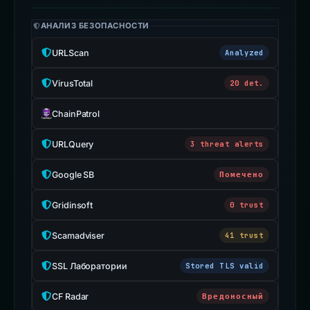
АНАЛИЗ БЕЗОПАСНОСТИ
URLScan
Analyzed
VirusTotal
20 det.
ChainPatrol
URLQuery
3 threat alerts
Google SB
Помечено
Gridinsoft
0 trust
Scamadviser
41 trust
SSL Лаборатории
Stored TLS valid
CF Radar
Вредоносный