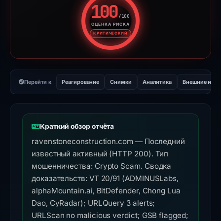
100
/100
ОЦЕНКА РИСКА
Оценка риска: 100 из 100. У
КРИТИЧЕСКИЙ
Перейти к
Реагирование
Снимки
Аналитика
Внешние инс
Краткий обзор отчёта
ravenstoneconstruction.com — Последний
известный активный (HTTP 200). Тип
мошенничества: Crypto Scam. Сводка
доказательств: VT 20/91 (ADMINUSLabs,
alphaMountain.ai, BitDefender, Chong Lua
Dao, CyRadar); URLQuery 3 alerts;
URLScan no malicious verdict; GSB flagged;