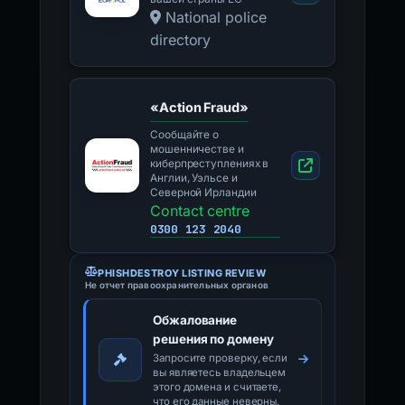
National police
directory
«Action Fraud»
Сообщайте о
мошенничестве и
киберпреступлениях в
Англии, Уэльсе и
Северной Ирландии
Contact centre
0300 123 2040
PHISHDESTROY LISTING REVIEW
Не отчет правоохранительных органов
Обжалование
решения по домену
Запросите проверку, если
вы являетесь владельцем
этого домена и считаете,
что его данные неверны.