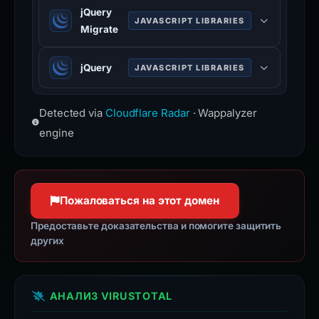
High-performance web server
jQuery
compatible with Apache
JAVASCRIPT LIBRARIES
Migrate
configurations.
Plugin to detect and restore
jQuery
JAVASCRIPT LIBRARIES
deprecated jQuery features.
Fast, small JavaScript library
Detected via
Cloudflare Radar
· Wappalyzer
simplifying HTML manipulation,
event handling, and Ajax.
engine
Пожаловаться на этот домен
Предоставьте доказательства и помогите защитить
других
АНАЛИЗ VIRUSTOTAL