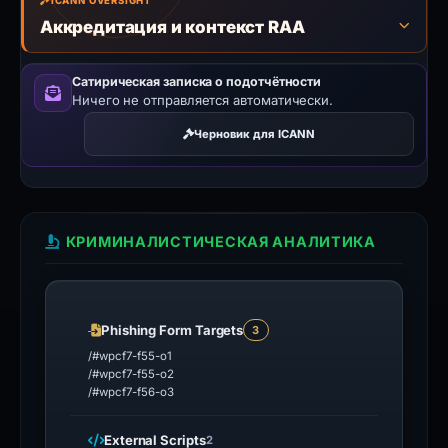
ICANN OVERSIGHT
Аккредитация и контекст RAA
Сатирическая записка о подотчётности
Ничего не отправляется автоматически.
Черновик для ICANN
КРИМИНАЛИСТИЧЕСКАЯ АНАЛИТИКА
Phishing Form Targets
3
/#wpcf7-f55-o1
/#wpcf7-f55-o2
/#wpcf7-f56-o3
External Scripts
2