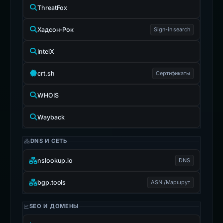
ThreatFox
Хадсон-Рок
Sign-in search
IntelX
crt.sh
Сертификаты
WHOIS
Wayback
DNS И СЕТЬ
nslookup.io
DNS
bgp.tools
ASN /Маршрут
SEO И ДОМЕНЫ