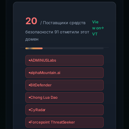
20
Vie
/ Поставщики средств
w on
безопасности 91 отметили этот
VT
домен
ADMINUSLabs
alphaMountain.ai
BitDefender
Chong Lua Dao
CyRadar
Forcepoint ThreatSeeker