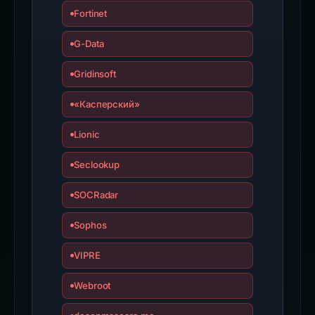
Fortinet
G-Data
Gridinsoft
«Касперский»
Lionic
Seclookup
SOCRadar
Sophos
VIPRE
Webroot