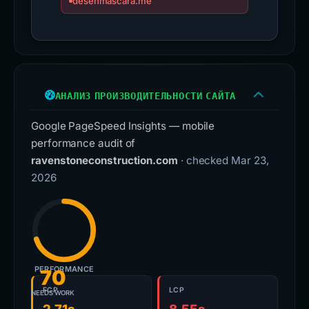
desenmascara.me
АНАЛИЗ ПРОИЗВОДИТЕЛЬНОСТИ САЙТА
Google PageSpeed Insights — mobile
performance audit of
ravenstoneconstruction.com
· checked Mar 23,
2026
PERFORMANCE
70
FCP
LCP
NEEDS WORK