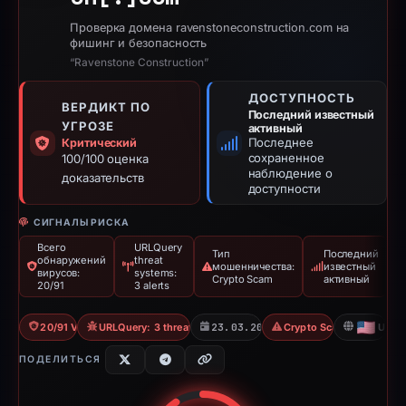
Проверка домена ravenstoneconstruction.com на
фишинг и безопасность
“Ravenstone Construction”
ДОСТУПНОСТЬ
ВЕРДИКТ ПО
Последний известный
УГРОЗЕ
активный
Последнее
Критический
сохраненное
100/100 оценка
наблюдение о
доказательств
доступности
СИГНАЛЫ РИСКА
Всего
URLQuery
Тип
Последний
обнаружений
threat
мошенничества:
известный
вирусов:
systems:
Crypto Scam
активный
20/91
3 alerts
20/91 VT
URLQuery: 3 threat alerts
23.03.2026
Crypto Scam
US
ПОДЕЛИТЬСЯ