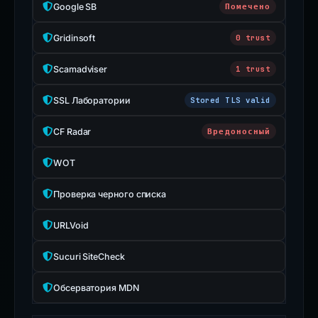
Google SB
Помечено
Gridinsoft
0 trust
Scamadviser
1 trust
SSL Лаборатории
Stored TLS valid
CF Radar
Вредоносный
WOT
Проверка черного списка
URLVoid
Sucuri SiteCheck
Обсерватория MDN