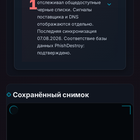
1
отслеживал общедоступные
SSL
черные списки. Сигналы
certificate
поставщика и DNS
issued
отображаются отдельно.
by
Последняя синхронизация
Let's
07.08.2026. Соответствие базы
Encrypt
данных PhishDestroy:
(R12),
подтверждено.
which
is
a
common
tactic
Сохранённый снимок
used
by
phishers
to
create
a