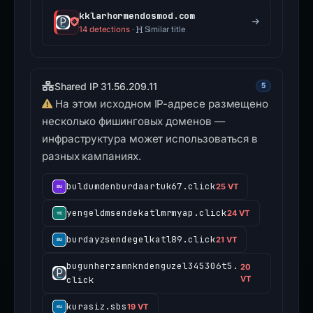
kklarhormendosmod.com
14 detections
·
Similar title
Shared IP 31.56.209.11
5
На этом исходном IP-адресе размещено
несколько фишинговых доменов —
инфраструктура может использоваться в
разных кампаниях.
buldumdenburdaartuk67.click
25 VT
yengeldmsendekatlmrmyap.click
24 VT
burdayzsendegelkatl89.click
21 VT
bugunherzamnkndenguzel345306t5.
20
click
VT
kurasiz.sbs
19 VT