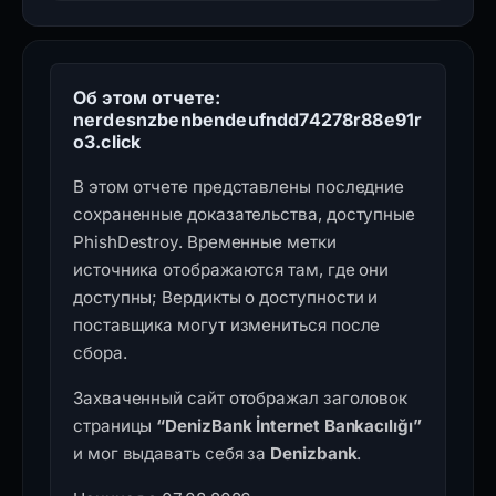
Об этом отчете:
nerdesnzbenbendeufndd74278r88e91r
o3.click
В этом отчете представлены последние
сохраненные доказательства, доступные
PhishDestroy. Временные метки
источника отображаются там, где они
доступны; Вердикты о доступности и
поставщика могут измениться после
сбора.
Захваченный сайт отображал заголовок
страницы
“DenizBank İnternet Bankacılığı”
и мог выдавать себя за
Denizbank
.