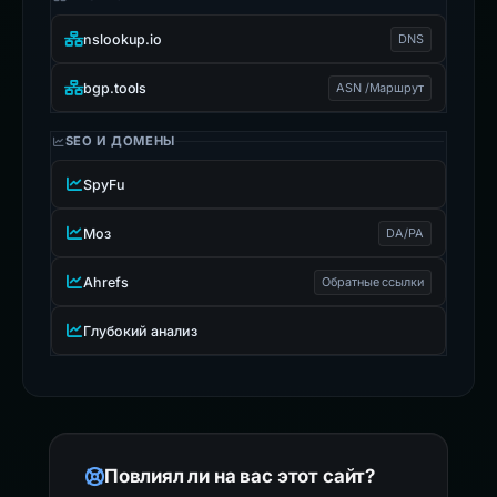
nslookup.io
DNS
bgp.tools
ASN /Маршрут
SEO И ДОМЕНЫ
SpyFu
Моз
DA/PA
Ahrefs
Обратные ссылки
Глубокий анализ
Повлиял ли на вас этот сайт?