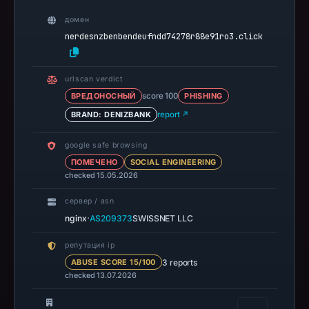
indicating
домен
widespread
nerdesnzbenbendeufndd74278r88e91ro3.click
detection.
Additionally,
it
urlscan verdict
appears
ВРЕДОНОСНЫЙ
score 100
PHISHING
on
BRAND: DENIZBANK
report ↗
one
security
google safe browsing
ПОМЕЧЕНО
blocklist
SOCIAL ENGINEERING
checked 15.05.2026
and
is
сервер / asn
flagged
·
nginx
AS209373
SWISSNET LLC
by
репутация ip
Google
3 reports
ABUSE SCORE 15/100
Safe
checked 13.07.2026
Browsing
for