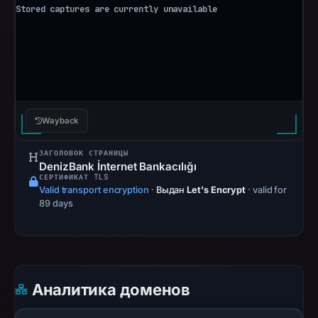
false
sense
of
security.
VirusTotal
flagged
the
Wayback
domain
with
ЗАГОЛОВОК СТРАНИЦЫ
DenizBank İnternet Bankacılığı
a
СЕРТИФИКАТ TLS
score
Valid transport encryption
·
Выдан
Let's Encrypt
· valid for
of
89 days
20
out
of
95
Аналитика доменов
security
vendors,