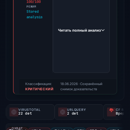
100/100
nerdesnzbenbendeufndd74278r88e91
РЕЖИМ
was
Stored
analysis
identified
as
Читать полный анализ
a
high-
risk
generic
phishing
threat,
specifically
designed
Классификация:
18.06.2026
· Сохранённый
КРИТИЧЕСКИЙ
to
снимок доказательств
impersonate
DenizBank's
VIRUSTOTAL
URLQUERY
CF RAD
internet
22 det
2 det
Вредон
banking
portal.
ОХВАТ