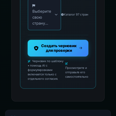
Выберите свою страну для официальных ко
Выберите
Каталог 97 стран
свою
страну...
Создать черновик
для проверки
Черновик по шаблону
• помощь AI с
Просмотрите и
формулировками
отправьте его
включается только с
самостоятельно
отдельного согласия.