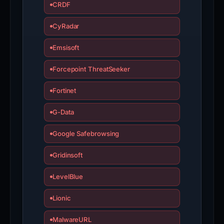
CRDF
remain
vigilant
CyRadar
and
report
Emsisoft
any
suspicious
Forcepoint ThreatSeeker
domains
Fortinet
to
relevant
G-Data
security
authorities.
Google Safebrowsing
Gridinsoft
LevelBlue
Lionic
MalwareURL