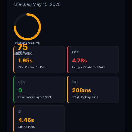
checked May 15, 2026
PERFORMANCE
75
FCP
LCP
NEEDS WORK
1.95s
4.78s
First Contentful Paint
Largest Contentful Paint
CLS
TBT
0
208ms
Cumulative Layout Shift
Total Blocking Time
SI
4.46s
Speed Index