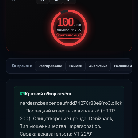
100
/100
ОЦЕНКА РИСКА
Оценка риска: 100 из 100. У
КРИТИЧЕСКИЙ
Перейти к
Реагирование
Снимки
Аналитика
Внешние инс
Краткий обзор отчёта
nerdesnzbenbendeufndd74278r88e91ro3.click
— Последний известный активный (HTTP
200). Олицетворение бренда: Denizbank;
Тип мошенничества: Impersonation.
Сводка доказательств: VT 22/91