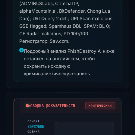
(ADMINUSLabs, Criminal IP,
alphaMountain.ai, BitDefender, Chong Lua
Dao); URLQuery 2 det.; URLScan malicious;
GSB flagged; Spamhaus DBL_SPAM; BL 0;
CF Radar malicious; PD 100/100.
Регистратор: Sav.com.
Подробный анализ PhishDestroy AI ниже
оставлен на английском, чтобы
сохранить исходную
криминалистическую запись.
СВОДКА ДОКАЗАТЕЛЬСТВ
КРИТИЧЕСКИЙ
ССЫЛКА
The
B6FC7EBE
domain
ОЦЕНКА