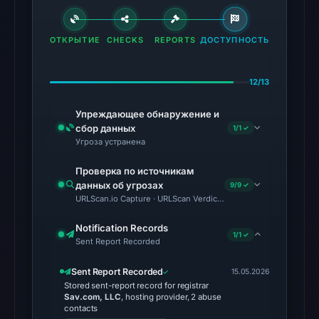
as
a
ОТКРЫТИЕ
CHECKS
REPORTS
ДОСТУПНОСТЬ
malicious
phishing
site
12/13
by
Упреждающее обнаружение и
multiple
сбор данных
1/1 ✓
security
Угроза устранена
vendors.
Проверка по источникам
Technical
данных об угрозах
9/9 ✓
analysis
URLScan.io Capture · URLScan Verdict · Cloudflare Radar Report 
reveals
Notification Records
that
1/1 ✓
Sent Report Recorded
this
domain
Sent Report Recorded
15.05.2026
Stored sent-report record for registrar
resolves
Sav.com, LLC
, hosting provider, 2 abuse
to
contacts