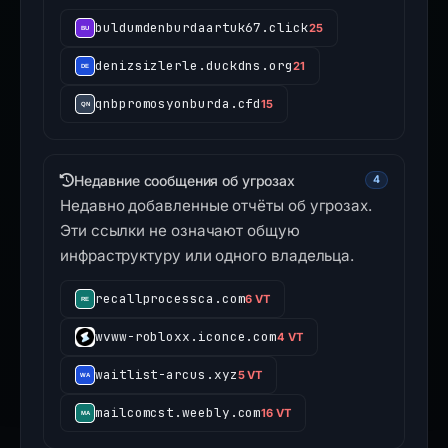
buldumdenburdaartuk67.click
25
denizsizlerle.duckdns.org
21
qnbpromosyonburda.cfd
15
Недавние сообщения об угрозах
4
Недавно добавленные отчёты об угрозах.
Эти ссылки не означают общую
инфраструктуру или одного владельца.
recallprocessca.com
6 VT
wvww-robloxx.iconce.com
4 VT
waitlist-arcus.xyz
5 VT
mailcomcst.weebly.com
16 VT