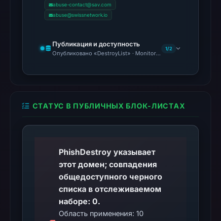
IP
abuse-contact@sav.com
address
abuse@swissnetwork.io
31.56.209.11,
was
Публикация и доступность
1/2
registered
Опубликовано «DestroyList» · Monitoring Continues
through
Sav.com,
LLC,
and
СТАТУС В ПУБЛИЧНЫХ БЛОК-ЛИСТАХ
was
created
on
May
PhishDestroy указывает
14,
этот домен; совпадения
2026.
общедоступного черного
It
списка в отслеживаемом
holds
наборе: 0.
an
Область применения: 10