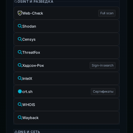
OSINT И РАЗВЕДКА
Web-Check
Full scan
Shodan
Censys
ThreatFox
Хадсон-Рок
Sign-in search
IntelX
crt.sh
Сертификаты
WHOIS
Wayback
DNS И СЕТЬ