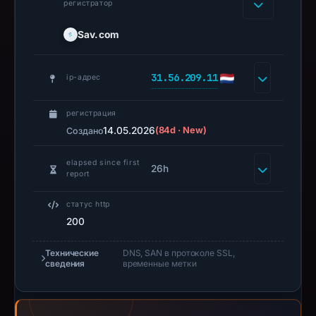
регистратор
phishing
activity,
Sav.com
further
confirming
31.56.209.11
ip-адрес
its
malicious
регистрация
intent.
14.05.2026
(84d · New)
Создано
As
of
elapsed since first
26h
report
the
latest
статус http
assessment,
200
the
domain
Технические
DNS, SAN в протоколе SSL,
сведения
временные метки
is
offline,
having