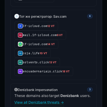
Тот же регистратор: Sav.com
6
3f-icloud.com
12 VT
mail.1f-icloud.com
6 VT
1f-icloud.com
14 VT
coja.life
10 VT
solvento.click
13 VT
encuadernariais.click
18 VT
Denizbank impersonation
3
These domains also target
Denizbank
users.
View all Denizbank threats →