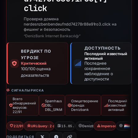
click
Проверка домена
nerdesnzbenbendeufndd74278r88e91ro3.click на
фишинг и безопасность
“DenizBank İnternet Bankacılığı”
ДОСТУПНОСТЬ
ВЕРДИКТ ПО
Последний известный
УГРОЗЕ
активный
Последнее
Критический
сохраненное
100/100 оценка
наблюдение о
доказательств
доступности
СИГНАЛЫ РИСКА
Всего
Spamhaus
Олицетворение
Последний
обнаружений
DBL:
бренда:
известный
вирусов:
DBL_SPAM
Denizbank
активный
22/91
22/91 VT
URLQuery: 2 detections
15.05.2026
Denizbank
Impersonation
NL
ПОДЕЛИТЬСЯ