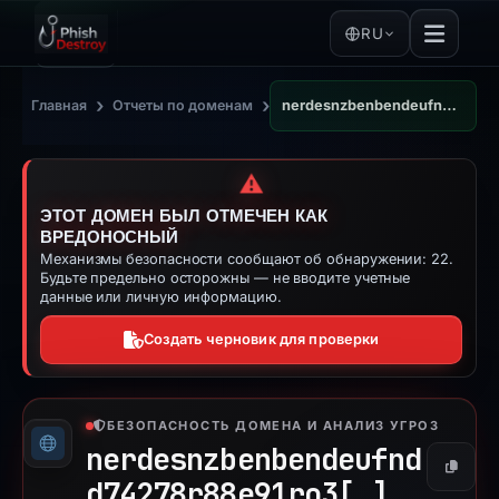
RU
›
›
Главная
Отчеты по доменам
nerdesnzbenbendeufndd74278r88e91ro3.click
⚠️
ЭТОТ ДОМЕН БЫЛ ОТМЕЧЕН КАК
ВРЕДОНОСНЫЙ
Механизмы безопасности сообщают об обнаружении: 22.
Будьте предельно осторожны — не вводите учетные
данные или личную информацию.
Создать черновик для проверки
БЕЗОПАСНОСТЬ ДОМЕНА И АНАЛИЗ УГРОЗ
nerdesnzbenbendeufnd
Копиро
d74278r88e91ro3[.]