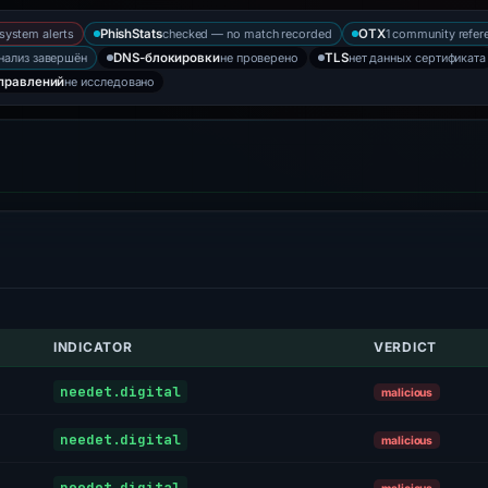
-system alerts
checked — no match recorded
1 community refer
PhishStats
OTX
нализ завершён
не проверено
нет данных сертификата
DNS-блокировки
TLS
не исследовано
правлений
INDICATOR
VERDICT
needet.digital
malicious
needet.digital
malicious
needet.digital