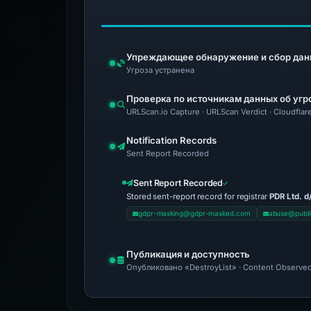
Упреждающее обнаружение и сбор дан
Угроза устранена
Проверка по источникам данных об угр
URLScan.io Capture · URLScan Verdict · Cloudflar
Notification Records
Sent Report Recorded
Sent Report Recorded
Stored sent-report record for registrar
PDR Ltd. d
gdpr-masking@gdpr-masked.com
abuse@publi
Публикация и доступность
Опубликовано «DestroyList» · Content Observed