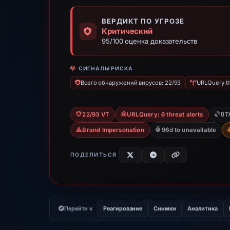
ВЕРДИКТ ПО УГРОЗЕ
Критический
95/100 оценка доказательств
СИГНАЛЫ РИСКА
Всего обнаружений вирусов: 22/93
URLQuery th
OT
22/93 VT
URLQuery: 6 threat alerts
Brand Impersonation
96d to unavailable
ПОДЕЛИТЬСЯ
Перейти к
Реагирование
Снимки
Аналитика