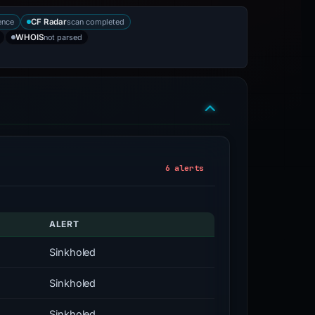
ence
scan completed
CF Radar
not parsed
WHOIS
6 alerts
ALERT
Sinkholed
Sinkholed
Sinkholed