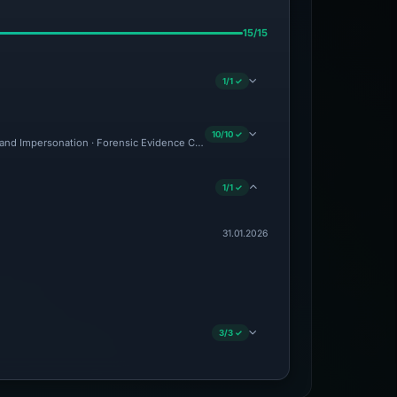
15/15
1/1 ✓
10/10 ✓
and Impersonation · Forensic Evidence Collected · Technical Analysis Recorded · C
1/1 ✓
31.01.2026
3/3 ✓