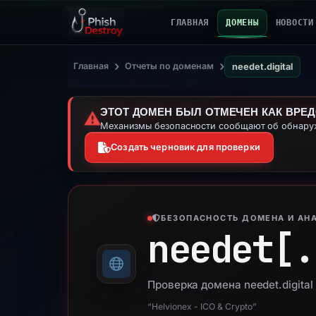
ГЛАВНАЯ
ДОМЕНЫ
НОВОСТИ
›
›
Главная
Отчеты по доменам
needet.digital
ЭТОТ ДОМЕН БЫЛ ОТМЕЧЕН КАК ВРЕ
⚠️
Механизмы безопасности сообщают об обнаруж
Создать черновик для проверки
БЕЗОПАСНОСТЬ ДОМЕНА И АНА
needet[.
Проверка домена needet.digita
“Helvionex - ICO & Crypto”