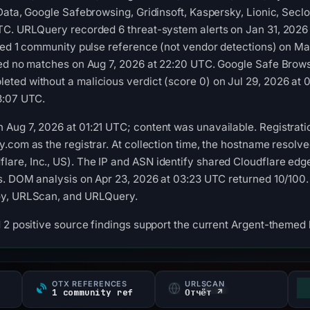
-Data, Google Safebrowsing, Gridinsoft, Kaspersky, Lionic, Se
TC. URLQuery recorded 6 threat-system alerts on Jan 31, 2026 
ted 1 community pulse reference (not vendor detections) on Mar
ned no matches on Aug 7, 2026 at 22:20 UTC. Google Safe Brows
ted without a malicious verdict (score 0) on Jul 29, 2026 at 
3:07 UTC.
ug 7, 2026 at 01:21 UTC; content was unavailable. Registratio
.com as the registrar. At collection time, the hostname resolve
e, Inc., US). The IP and ASN identify shared Cloudflare edge i
s. DOM analysis on Apr 23, 2026 at 03:23 UTC returned 10/100.
oy, URLScan, and URLQuery.
 2 positive source findings support the current Argent-themed 
OTX REFERENCES
URLSCAN
s
1 community ref
Отчёт ↗