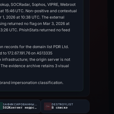
clookup, SOCRadar, Sophos, VIPRE, Webroot
at 15:46 UTC. Non-positive and contextual
 1, 2026 at 10:38 UTC. The external
ing returned no flag on Mar 3, 2026 at
03:26 UTC. PhishStats returned no feed
n records for the domain list PDR Ltd.
d to 172.67.191.76 on AS13335
nfrastructure; the origin server is not
 The evidence archive retains 3 visual
brand impersonation classification.
ЗАФИКСИРОВАННЫЙ СТАТУС
DESTROYLIST
502Контент недоступен
В списке