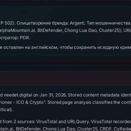
TP 502). Олицетворение бренда: Argent; Тип мошенничества:
phaMountain.ai, BitDefender, Chong Lua Dao, Cluster25); UR
истратор: PDR.
же оставлен на английском, чтобы сохранить исходную кри
d needet.digital on Jan 31, 2026. Stored content metadata ident
lvionex - ICO & Crypto”. Stored page analysis classifies the co
tical).
ed from 2 sources: VirusTotal and URLQuery. VirusTotal record
n.ai, BitDefender, Chong Lua Dao, Cluster25, CRDF, CyRadar