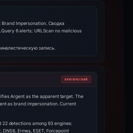
 Brand Impersonation. Сводка
LQuery 6 alerts; URLScan no malicious
миналистическую запись.
КРИТИЧЕСКИЙ
ifies Argent as the apparent target. The
ntent as brand impersonation. Current
ed 22 detections among 93 engines:
, DNS8, Ermes, ESET, Forcepoint