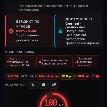
Проверка домена imtokensite.net на фишинг и
безопасность
ДОСТУПНОСТЬ
ВЕРДИКТ ПО
Скрытый ·
УГРОЗЕ
достижимый
Доступность,
Критический
наблюдаемая
100/100 оценка
посредством
доказательств
проверок маскировки
СИГНАЛЫ РИСКА
Всего
Последний
Тип мошенничества:
обнаружений
известный
Brand Impersonation
вирусов: 12/94
активный
12/94 VT
21.04.2026
Brand Impersonation
1 Report Sent
Cloaking
HK
ПОДЕЛИТЬСЯ
100
/100