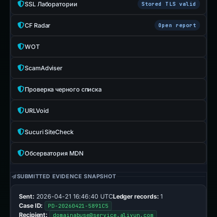
SSL Лаборатории
Stored TLS valid
CF Radar
Open report
WOT
ScamAdviser
Проверка черного списка
URLVoid
Sucuri SiteCheck
Обсерватория MDN
SUBMITTED EVIDENCE SNAPSHOT
Sent:
2026-04-21 16:46:40 UTC
Ledger records:
1
Case ID:
PD-20260421-5891C5
Recipient:
domainabuse@service.aliyun.com