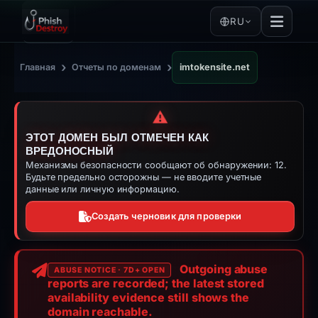
RU
›
›
Главная
Отчеты по доменам
imtokensite.net
⚠️
ЭТОТ ДОМЕН БЫЛ ОТМЕЧЕН КАК
ВРЕДОНОСНЫЙ
Механизмы безопасности сообщают об обнаружении: 12.
Будьте предельно осторожны — не вводите учетные
данные или личную информацию.
Создать черновик для проверки
Outgoing abuse
ABUSE NOTICE · 7D+ OPEN
reports are recorded; the latest stored
availability evidence still shows the
domain reachable.