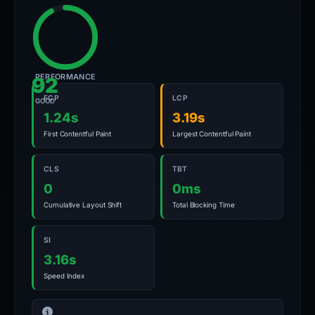
PERFORMANCE
92
FCP
LCP
GOOD
1.24s
3.19s
First Contentful Paint
Largest Contentful Paint
CLS
TBT
0
0ms
Cumulative Layout Shift
Total Blocking Time
SI
3.16s
Speed Index