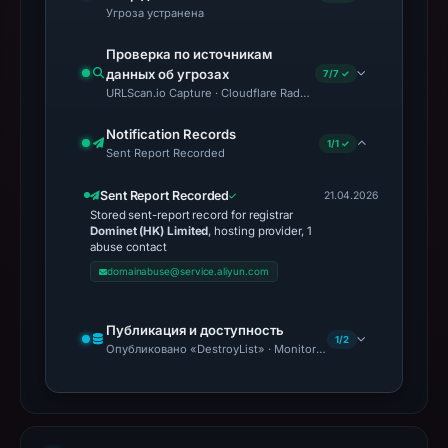
Угроза устранена
Проверка по источникам
данных об угрозах
7/7 ✓
URLScan.io Capture · Cloudflare Radar Report · VirusTotal · Goo
Notification Records
1/1 ✓
Sent Report Recorded
Sent Report Recorded
21.04.2026
Stored sent-report record for registrar
Dominet (HK) Limited
, hosting provider, 1
abuse contact
domainabuse@service.aliyun.com
Публикация и доступность
1/2
Опубликовано «DestroyList» · Monitoring Continues