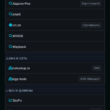
Хадсон-Рок
Sign-in search
IntelX
crt.sh
Сертификаты
WHOIS
Wayback
DNS И СЕТЬ
nslookup.io
DNS
bgp.tools
ASN /Маршрут
SEO И ДОМЕНЫ
SpyFu