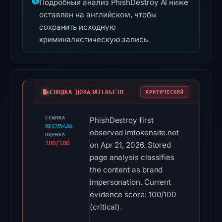
Подробный анализ PhishDestroy AI ниже
оставлен на английском, чтобы
сохранить исходную
криминалистическую запись.
СВОДКА ДОКАЗАТЕЛЬСТВ
КРИТИЧЕСКИЙ
ССЫЛКА
PhishDestroy first
8EC954A6
observed imtokensite.net
ОЦЕНКА
100/100
on Apr 21, 2026. Stored
page analysis classifies
the content as brand
impersonation. Current
evidence score: 100/100
(critical).