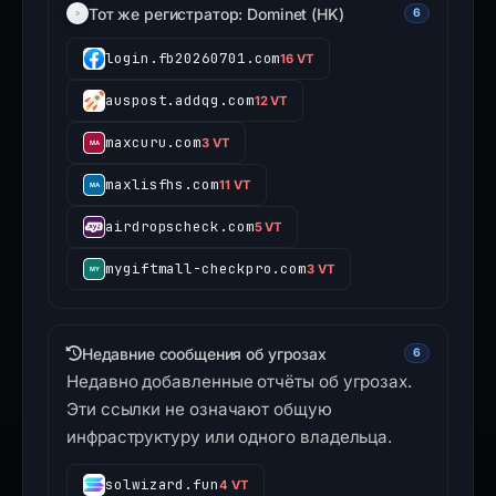
Тот же регистратор: Dominet (HK)
6
login.fb20260701.com
16 VT
auspost.addqg.com
12 VT
maxcuru.com
3 VT
maxlisfhs.com
11 VT
airdropscheck.com
5 VT
mygiftmall-checkpro.com
3 VT
Недавние сообщения об угрозах
6
Недавно добавленные отчёты об угрозах.
Эти ссылки не означают общую
инфраструктуру или одного владельца.
solwizard.fun
4 VT