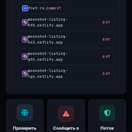
fret-rx.com
6 VT
moonshot-listing-
6 VT
0f0.netlify.app
moonshot-listing-
6 VT
543.netlify.app
moonshot-listing-
6 VT
gth.netlify.app
moonshot-listing-
5 VT
lgs.netlify.app
Проверить
Сообщить о
Поток