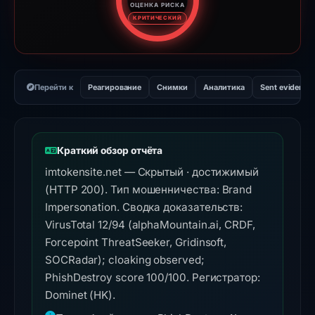
ОЦЕНКА РИСКА
Оценка риска: 100 из 100. У
КРИТИЧЕСКИЙ
Перейти к
Реагирование
Снимки
Аналитика
Sent evidence
Краткий обзор отчёта
imtokensite.net — Скрытый · достижимый
(HTTP 200). Тип мошенничества: Brand
Impersonation. Сводка доказательств:
VirusTotal 12/94 (alphaMountain.ai, CRDF,
Forcepoint ThreatSeeker, Gridinsoft,
SOCRadar); cloaking observed;
PhishDestroy score 100/100. Регистратор:
Dominet (HK).