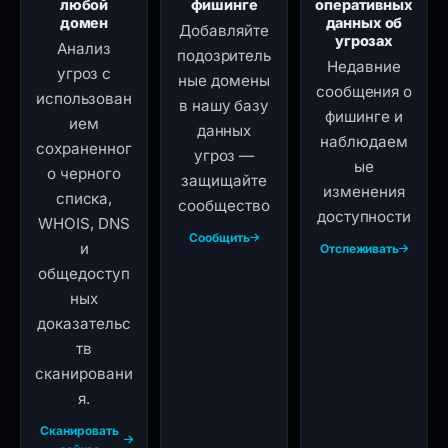
любой
фишинге
оперативных
домен
данных об
Добавляйте
угрозах
Анализ
подозритель
Недавние
угроз с
ные домены
сообщения о
использован
в нашу базу
фишинге и
ием
данных
наблюдаем
сохраненног
угроз —
ые
о черного
защищайте
изменения
списка,
сообщество
доступности
WHOIS, DNS
Сообщить
и
Отслеживать
общедоступ
ных
доказательс
тв
сканировани
я.
Сканировать