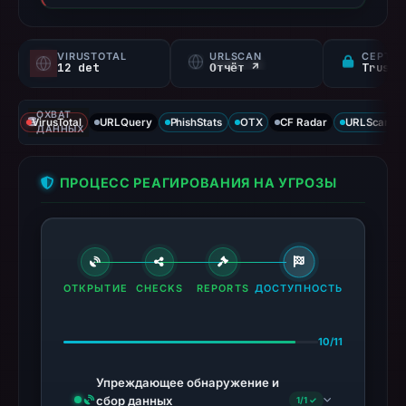
VIRUSTOTAL
URLSCAN
СЕРТИФ
12 det
Отчёт ↗
ОХВАТ
VirusTotal
URLQuery
PhishStats
OTX
CF Radar
URLScan ca
ДАННЫХ
ПРОЦЕСС РЕАГИРОВАНИЯ НА УГРОЗЫ
ОТКРЫТИЕ
CHECKS
REPORTS
ДОСТУПНОСТЬ
10/11
Упреждающее обнаружение и
сбор данных
1/1 ✓