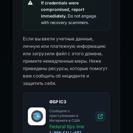
If credentials were
compromised, report
immediately.
Do not engage
with recovery scammers.
Если вы ввели учетные данные,
личную или платежную информацию
или загрузили файл с этого домена,
примите немедленные меры. Ниже
приведены ресурсы, которые помогут
вам сообщить об инциденте и
защитить себя.
ФБР IC3
Сообщите о
преступлениях в
Интернете в США
Federal tips line
1-800-CALL-FBI