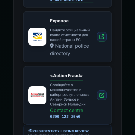
Европол
Найдите официальный
канал отчетности для
вашей страны ЕС
National police
directory
«Action Fraud»
Сообщайте о
мошенничестве и
киберпреступлениях в
Англии, Уэльсе и
Северной Ирландии
Contact centre
0300 123 2040
PHISHDESTROY LISTING REVIEW
Не отчет правоохранительных органов