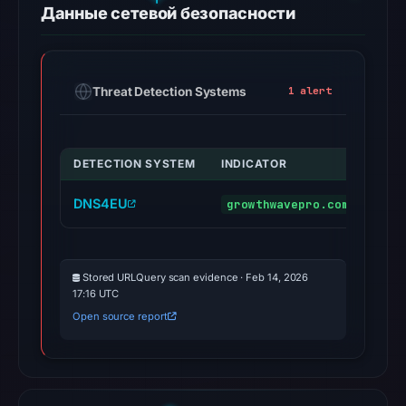
Данные сетевой безопасности
Threat Detection Systems
1 alert
DETECTION SYSTEM
INDICATOR
VER
DNS4EU
growthwavepro.com
mali
Stored URLQuery scan evidence · Feb 14, 2026
17:16 UTC
Open source report