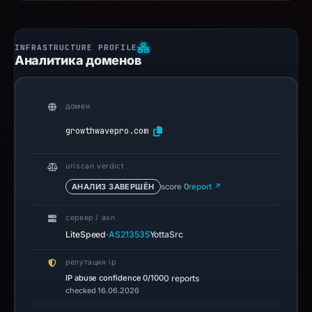
Аналитика доменов
домен
growthwavepro.com
urlscan verdict
АНАЛИЗ ЗАВЕРШЁН
score 0
report ↗
сервер / asn
·
LiteSpeed
AS213535
YottaSrc
репутация ip
IP abuse confidence
0/100
0 reports
checked 16.06.2026