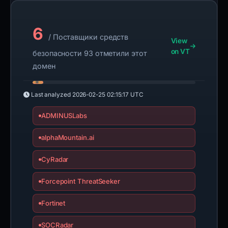
6
/ Поставщики средств
View
on VT
безопасности 93 отметили этот
домен
Last analyzed
2026-02-25 02:15:17 UTC
ADMINUSLabs
alphaMountain.ai
CyRadar
Forcepoint ThreatSeeker
Fortinet
SOCRadar