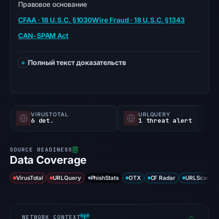
Правовое основание
CFAA · 18 U.S.C. §1030
Wire Fraud · 18 U.S.C. §1343
CAN-SPAM Act
Полный текст доказательств
VIRUSTOTAL
URLQUERY
6 det.
1 threat alert
Data Coverage
VirusTotal
URLQuery
PhishStats
OTX
CF Radar
URLScan ca