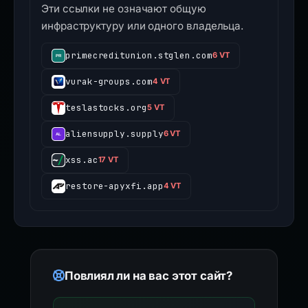
Эти ссылки не означают общую
инфраструктуру или одного владельца.
primecreditunion.stglen.com
6 VT
vurak-groups.com
4 VT
teslastocks.org
5 VT
aliensupply.supply
6 VT
xss.ac
17 VT
restore-apyxfi.app
4 VT
Повлиял ли на вас этот сайт?