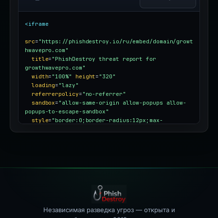
<iframe
src
=
"https://phishdestroy.io/ru/embed/domain/growt
hwavepro.com"
title
=
"PhishDestroy threat report for 
growthwavepro.com"
width
=
"100%"
height
=
"320"
loading
=
"lazy"
referrerpolicy
=
"no-referrer"
sandbox
=
"allow-same-origin allow-popups allow-
popups-to-escape-sandbox"
style
=
"border:0;border-radius:12px;max-
width:100%"
></iframe>
Независимая разведка угроз — открыта и