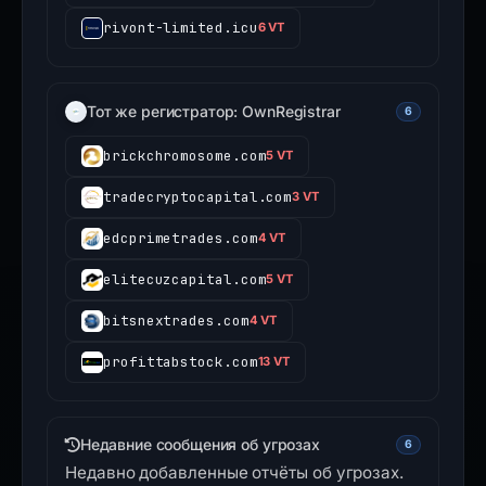
rivont-limited.icu
6 VT
Тот же регистратор: OwnRegistrar
6
brickchromosome.com
5 VT
tradecryptocapital.com
3 VT
edcprimetrades.com
4 VT
elitecuzcapital.com
5 VT
bitsnextrades.com
4 VT
profittabstock.com
13 VT
Недавние сообщения об угрозах
6
Недавно добавленные отчёты об угрозах.