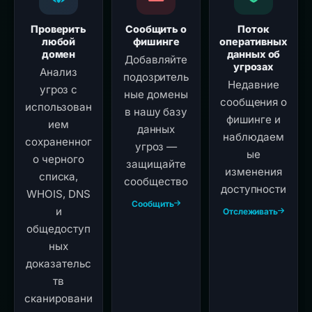
Проверить
Сообщить о
Поток
любой
фишинге
оперативных
домен
данных об
Добавляйте
угрозах
Анализ
подозритель
Недавние
угроз с
ные домены
сообщения о
использован
в нашу базу
фишинге и
ием
данных
наблюдаем
сохраненног
угроз —
ые
о черного
защищайте
изменения
списка,
сообщество
доступности
WHOIS, DNS
Сообщить
и
Отслеживать
общедоступ
ных
доказательс
тв
сканировани