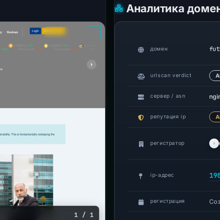
Аналитика доме
fut
домен
urlscan verdict
А
ngi
сервер / asn
репутация ip
A
регистратор
19
ip-адрес
Со
регистрация
1 / 1