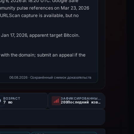
ug 6, 2026 at 18:20 UTC. Google Safe
mmunity pulse references on Mar 23, 2026
 URLScan capture is available, but no
Jan 17, 2026, apparent target Bitcoin.
with the domain; submit an appeal if the
06.08.2026
· Сохранённый снимок доказательств
ВОЗРАСТ
ЗАФИКСИРОВАННЫЙ СТАТУС
7 mo
200Последний известный активный