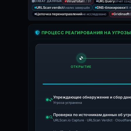
6 / 91
отчет сох
ОХВАТ ДАННЫХ
VirusTotal
URLQuery
Анализ завершён
14 
URLScan verdict
DNS-блокировки
не исследовано
0
Цепочка перенаправлений
Gridinsoft
ПРОЦЕСС РЕАГИРОВАНИЯ НА УГРОЗЫ
ОТКРЫТИЕ
Упреждающее обнаружение и сбор дан
Угроза устранена
Проверка по источникам данных об угр
URLScan.io Capture · URLScan Verdict · Cloudflar