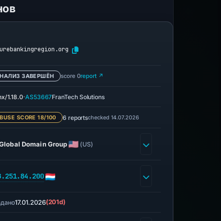
нов
urebankingregion.org
НАЛИЗ ЗАВЕРШЁН
score 0
report ↗
·
nx/1.18.0
AS53667
FranTech Solutions
6 reports
checked 14.07.2026
BUSE SCORE 18/100
Global Domain Group
(US)
8.251.84.200
17.01.2026
(201d)
здано