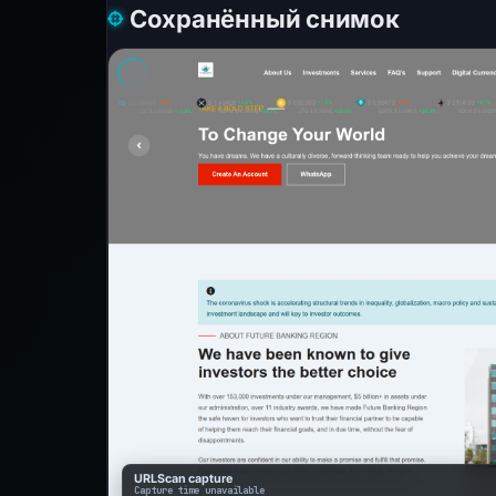
Сохранённый снимок
URLScan capture
Capture time unavailable