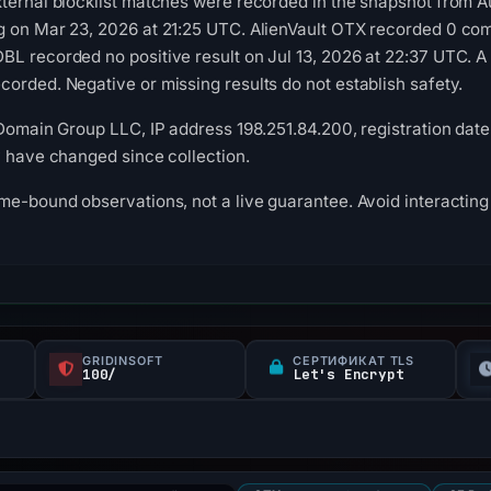
ternal blocklist matches were recorded in the snapshot from A
g on Mar 23, 2026 at 21:25 UTC. AlienVault OTX recorded 0 co
L recorded no positive result on Jul 13, 2026 at 22:37 UTC. A
orded. Negative or missing results do not establish safety.
Domain Group LLC, IP address 198.251.84.200, registration date 
y have changed since collection.
me-bound observations, not a live guarantee. Avoid interacting 
GRIDINSOFT
СЕРТИФИКАТ TLS
100/
Let's Encrypt