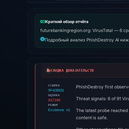
Краткий обзор отчёта
futurebankingregion.org: VirusTotal — 6 
Подробный анализ PhishDestroy AI ни
СВОДКА ДОКАЗАТЕЛЬСТВ
ССЫЛКА
PhishDestroy first observ
9F4CB031
ОЦЕНКА
Threat signals: 6 of 91 V
83/100
РЕЖИМ
Evidence v1
The latest probe reached 
content is safe.