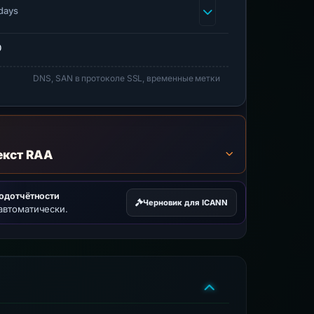
days
0
DNS, SAN в протоколе SSL, временные метки
екст RAA
подотчётности
Черновик для ICANN
автоматически.