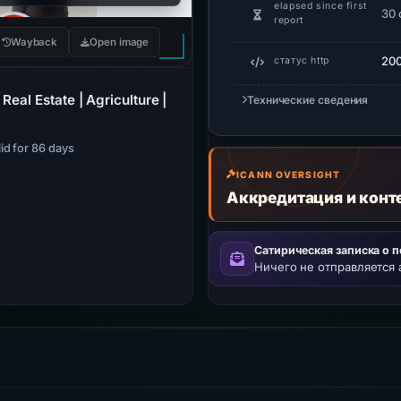
elapsed since first
30 
report
Wayback
Open image
20
статус http
Real Estate | Agriculture |
Технические сведения
lid for 86 days
ICANN OVERSIGHT
Аккредитация и конт
Сатирическая записка о 
Ничего не отправляется 