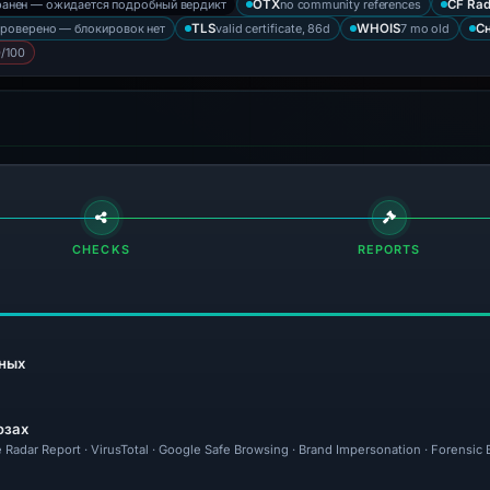
ранен — ожидается подробный вердикт
no community references
OTX
CF Rad
проверено — блокировок нет
valid certificate, 86d
7 mo old
TLS
WHOIS
С
/100
CHECKS
REPORTS
ных
озах
e Radar Report · VirusTotal · Google Safe Browsing · Brand Impersonation · Forensic