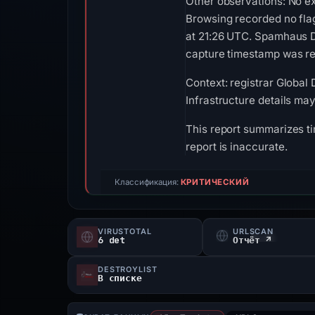
Other observations: No ex
Browsing recorded no fla
at 21:26 UTC. Spamhaus DB
capture timestamp was rec
Context: registrar Global 
Infrastructure details ma
This report summarizes ti
report is inaccurate.
Классификация:
КРИТИЧЕСКИЙ
VIRUSTOTAL
URLSCAN
6 det
Отчёт ↗
DESTROYLIST
В списке