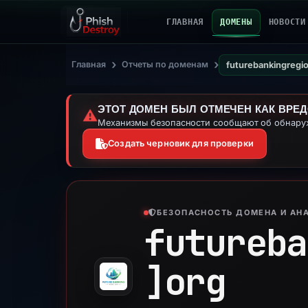
ГЛАВНАЯ
ДОМЕНЫ
НОВОСТИ
›
›
Главная
Отчеты по доменам
futurebankingregi
ЭТОТ ДОМЕН БЫЛ ОТМЕЧЕН КАК ВРЕ
⚠️
Механизмы безопасности сообщают об обнаруж
Создать черновик для проверки
БЕЗОПАСНОСТЬ ДОМЕНА И АНА
futureba
]
org