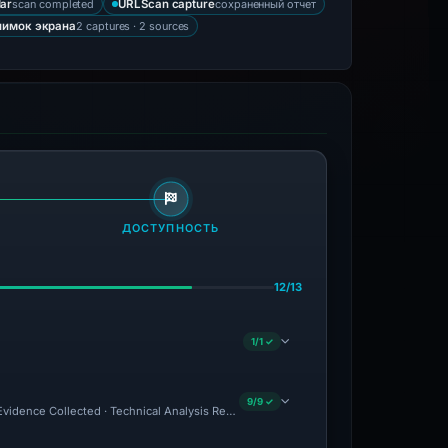
scan completed
сохраненный отчет
ar
URLScan capture
2 captures · 2 sources
нимок экрана
ДОСТУПНОСТЬ
12/13
1/1 ✓
9/9 ✓
 Evidence Collected · Technical Analysis Recorded · VT Detection +2