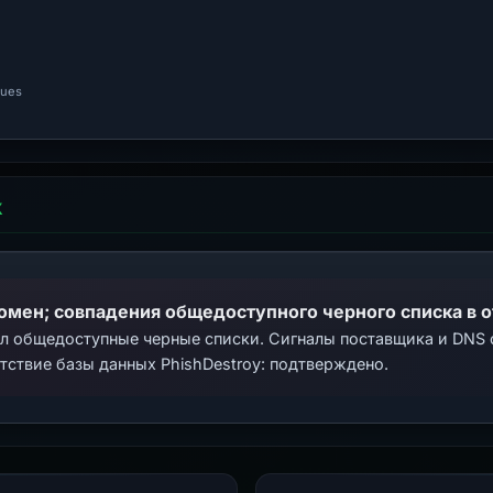
nues
Х
домен; совпадения общедоступного черного списка в 
ал общедоступные черные списки. Сигналы поставщика и DNS
тствие базы данных PhishDestroy: подтверждено.