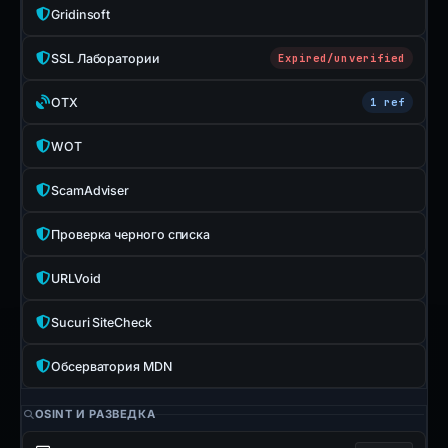
Gridinsoft
SSL Лаборатории
Expired/unverified
OTX
1 ref
WOT
ScamAdviser
Проверка черного списка
URLVoid
Sucuri SiteCheck
Обсерватория MDN
OSINT И РАЗВЕДКА