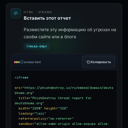
HTML · IFRAME
Вставить этот отчет
Разместите эту информацию об угрозах на
своём сайте или в блоге
READ-ONLY
Копировать
embed.html
<iframe
src
=
"https://phishdestroy.io/ru/embed/domain/deuts
bhome.org"
title
=
"PhishDestroy threat report for 
deutsbhome.org"
width
=
"100%"
height
=
"320"
loading
=
"lazy"
referrerpolicy
=
"no-referrer"
sandbox
=
"allow-same-origin allow-popups allow-