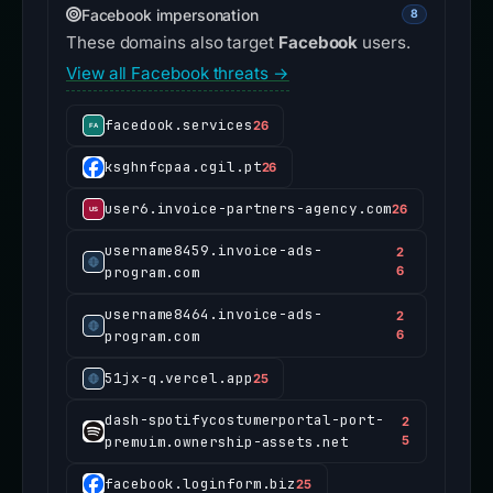
Facebook impersonation
8
These domains also target
Facebook
users.
View all Facebook threats →
facedook.services
26
ksghnfcpaa.cgil.pt
26
user6.invoice-partners-agency.com
26
username8459.invoice-ads-
2
program.com
6
username8464.invoice-ads-
2
program.com
6
51jx-q.vercel.app
25
dash-spotifycostumerportal-port-
2
premuim.ownership-assets.net
5
facebook.loginform.biz
25