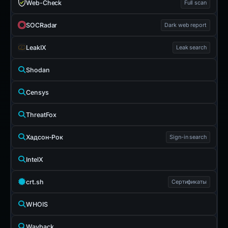
Web-Check
Full scan
SOCRadar
Dark web report
LeakIX
Leak search
Shodan
Censys
ThreatFox
Хадсон-Рок
Sign-in search
IntelX
crt.sh
Сертификаты
WHOIS
Wayback