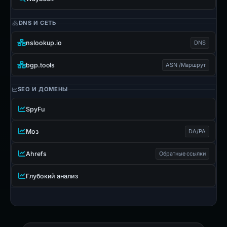
DNS И СЕТЬ
nslookup.io
DNS
bgp.tools
ASN /Маршрут
SEO И ДОМЕНЫ
SpyFu
Моз
DA/PA
Ahrefs
Обратные ссылки
Глубокий анализ