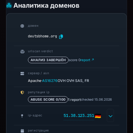
Аналитика доменов
домен
deutsbhome.org
urlscan verdict
АНАЛИЗ ЗАВЕРШЁН
score 0
report ↗
сервер / asn
·
Apache
AS16276
OVH OVH SAS, FR
репутация ip
1 report
checked 15.06.2026
ABUSE SCORE 0/100
51.38.123.251
ip-адрес
регистрация