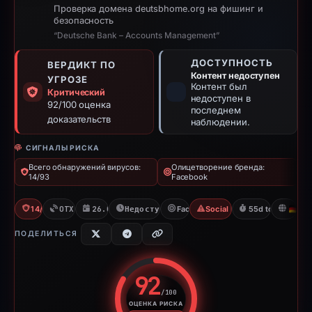
Проверка домена deutsbhome.org на фишинг и
безопасность
“Deutsche Bank – Accounts Management”
ДОСТУПНОСТЬ
ВЕРДИКТ ПО
Контент недоступен
УГРОЗЕ
Контент был
Критический
недоступен в
92/100 оценка
последнем
доказательств
наблюдении.
СИГНАЛЫ РИСКА
Всего обнаружений вирусов:
Олицетворение бренда:
14/93
Facebook
14/93 VT
OTX: 1 ref
26.02.2026
Недоступно с 23.04.2026
Facebook
Social Media Phishing
55d to unavailab
D
ПОДЕЛИТЬСЯ
92
/100
ОЦЕНКА РИСКА
Оценка риска: 92 из 100. Ур