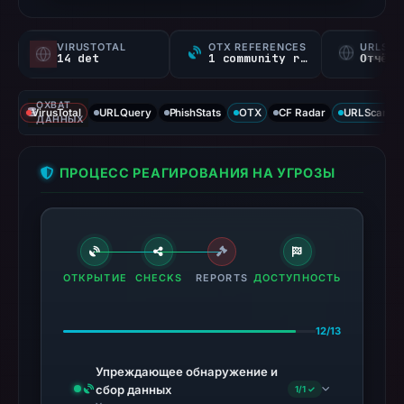
VIRUSTOTAL
OTX REFERENCES
URLSC
14 det
1 community ref
Отчёт 
ОХВАТ
VirusTotal
URLQuery
PhishStats
OTX
CF Radar
URLScan ca
ДАННЫХ
ПРОЦЕСС РЕАГИРОВАНИЯ НА УГРОЗЫ
ОТКРЫТИЕ
CHECKS
REPORTS
ДОСТУПНОСТЬ
12/13
Упреждающее обнаружение и
сбор данных
1/1 ✓