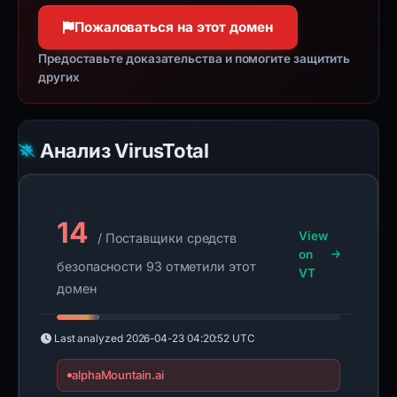
Пожаловаться на этот домен
Предоставьте доказательства и помогите защитить
других
Анализ VirusTotal
14
View
/ Поставщики средств
on
безопасности 93 отметили этот
VT
домен
Last analyzed
2026-04-23 04:20:52 UTC
alphaMountain.ai