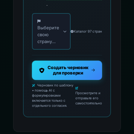
.
Выберите свою страну для официальных ко
Выберите
Каталог 97 стран
свою
страну...
Создать черновик
для проверки
Черновик по шаблону
• помощь AI с
Просмотрите и
формулировками
отправьте его
включается только с
самостоятельно
отдельного согласия.