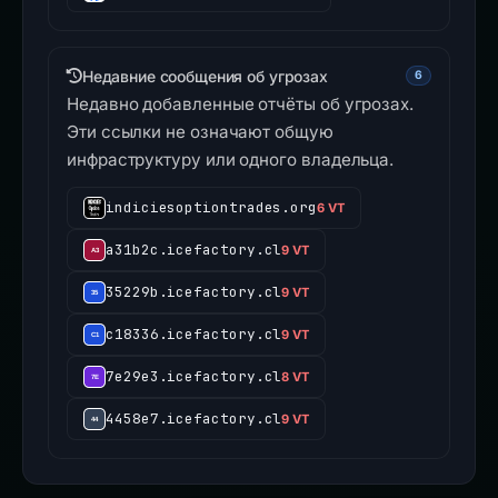
Недавние сообщения об угрозах
6
Недавно добавленные отчёты об угрозах.
Эти ссылки не означают общую
инфраструктуру или одного владельца.
indiciesoptiontrades.org
6 VT
a31b2c.icefactory.cl
9 VT
35229b.icefactory.cl
9 VT
c18336.icefactory.cl
9 VT
7e29e3.icefactory.cl
8 VT
4458e7.icefactory.cl
9 VT