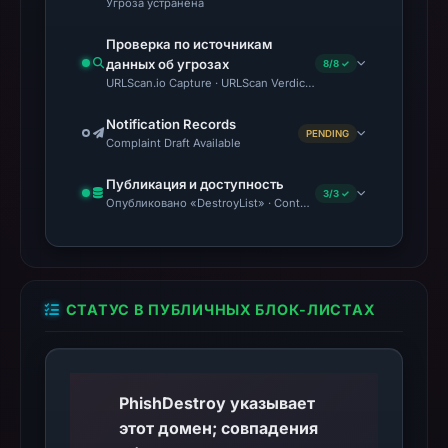
Угроза устранена
Проверка по источникам
данных об угрозах
8/8 ✓
URLScan.io Capture · URLScan Verdict · VirusTotal · Google Sa
Notification Records
PENDING
Complaint Draft Available
Публикация и доступность
3/3 ✓
Опубликовано «DestroyList» · Content Observed Unavailable
СТАТУС В ПУБЛИЧНЫХ БЛОК-ЛИСТАХ
PhishDestroy указывает
этот домен; совпадения