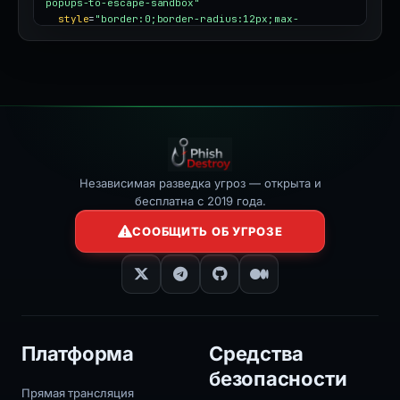
popups-to-escape-sandbox"
style
=
"border:0;border-radius:12px;max-
width:100%"
></iframe>
Независимая разведка угроз — открыта и
бесплатна с 2019 года.
СООБЩИТЬ ОБ УГРОЗЕ
Платформа
Средства
безопасности
Прямая трансляция