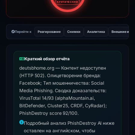
КРИТИЧЕСКИЙ
Перейти к
Реагирование
Снимки
Аналитика
Внешние инс
Краткий обзор отчёта
deutsbhome.org — Контент недоступен
(HTTP 502). Олицетворение бренда:
Facebook; Тип мошенничества: Social
Media Phishing. Сводка доказательств:
VirusTotal 14/93 (alphaMountain.ai,
BitDefender, Cluster25, CRDF, CyRadar);
PhishDestroy score 92/100.
Подробный анализ PhishDestroy AI ниже
оставлен на английском, чтобы