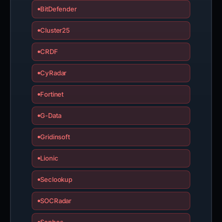
BitDefender
Cluster25
CRDF
CyRadar
Fortinet
G-Data
Gridinsoft
Lionic
Seclookup
SOCRadar