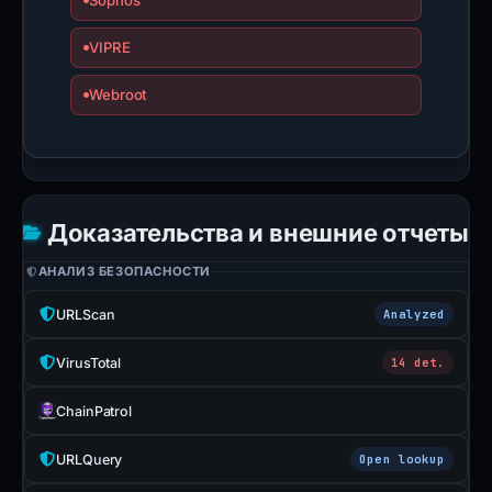
Sophos
VIPRE
Webroot
Доказательства и внешние отчеты
АНАЛИЗ БЕЗОПАСНОСТИ
URLScan
Analyzed
VirusTotal
14 det.
ChainPatrol
URLQuery
Open lookup